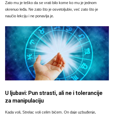
Zato mu je teško da se vrati bilo kome ko mu je jednom
okrenuo leđa. Ne zato što je osvetoljubiv, već zato što je
naučio lekciju i ne ponavlja je.
U ljubavi: Pun strasti, ali ne i tolerancije
za manipulaciju
Kada voli, Strelac voli celim bićem. On daje uzbuđenje,