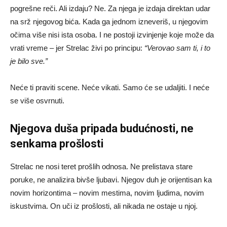
pogrešne reči. Ali izdaju? Ne. Za njega je izdaja direktan udar
na srž njegovog bića. Kada ga jednom izneveriš, u njegovim
očima više nisi ista osoba. I ne postoji izvinjenje koje može da
vrati vreme – jer Strelac živi po principu:
“Verovao sam ti, i to
je bilo sve.”
Neće ti praviti scene. Neće vikati. Samo će se udaljiti. I neće
se više osvrnuti.
Njegova duša pripada budućnosti, ne
senkama prošlosti
Strelac ne nosi teret prošlih odnosa. Ne prelistava stare
poruke, ne analizira bivše ljubavi. Njegov duh je orijentisan ka
novim horizontima – novim mestima, novim ljudima, novim
iskustvima. On uči iz prošlosti, ali nikada ne ostaje u njoj.