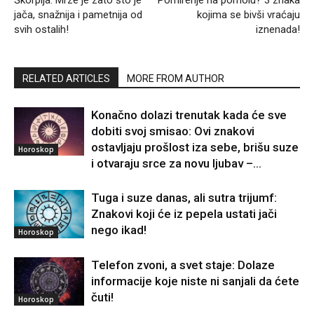
Škorpija: Mrze je zato što je
Pomirenje na pomolu? 3 znaka
jača, snažnija i pametnija od
kojima se bivši vraćaju
svih ostalih!
iznenada!
RELATED ARTICLES
MORE FROM AUTHOR
Konačno dolazi trenutak kada će sve
dobiti svoj smisao: Ovi znakovi
ostavljaju prošlost iza sebe, brišu suze
Horoskop
i otvaraju srce za novu ljubav –...
Tuga i suze danas, ali sutra trijumf:
Znakovi koji će iz pepela ustati jači
nego ikad!
Horoskop
Telefon zvoni, a svet staje: Dolaze
informacije koje niste ni sanjali da ćete
čuti!
Horoskop