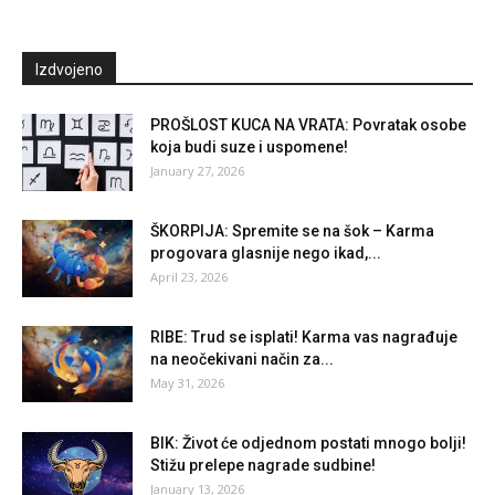
Izdvojeno
PROŠLOST KUCA NA VRATA: Povratak osobe
koja budi suze i uspomene!
January 27, 2026
ŠKORPIJA: Spremite se na šok – Karma
progovara glasnije nego ikad,...
April 23, 2026
RIBE: Trud se isplati! Karma vas nagrađuje
na neočekivani način za...
May 31, 2026
BIK: Život će odjednom postati mnogo bolji!
Stižu prelepe nagrade sudbine!
January 13, 2026