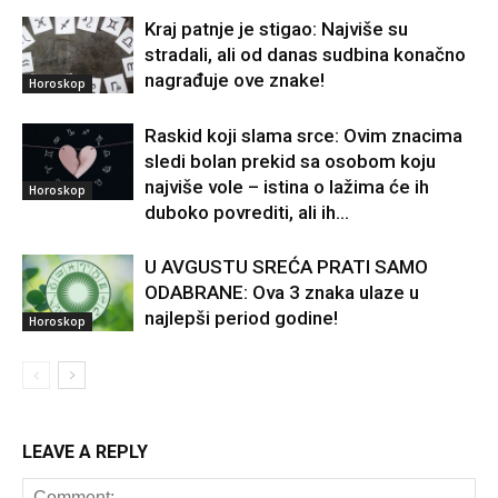
Kraj patnje je stigao: Najviše su
stradali, ali od danas sudbina konačno
nagrađuje ove znake!
Horoskop
Raskid koji slama srce: Ovim znacima
sledi bolan prekid sa osobom koju
najviše vole – istina o lažima će ih
Horoskop
duboko povrediti, ali ih...
U AVGUSTU SREĆA PRATI SAMO
ODABRANE: Ova 3 znaka ulaze u
najlepši period godine!
Horoskop
LEAVE A REPLY