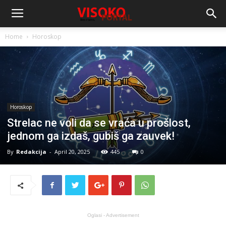
Home
Horoskop
Horoskop
Strelac ne voli da se vraća u prošlost,
jednom ga izdaš, gubiš ga zauvek!
By
Redakcija
-
April 20, 2025
445
0
Oglasi - Advertisement