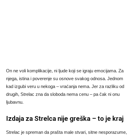
On ne voli komplikacije, ni ljude koji se igraju emocijama. Za
njega, istina i poverenje su osnove svakog odnosa. Jednom
kad izgubi veru u nekoga – vraćanja nema. Jer za razliku od
drugih, Strelac zna da sloboda nema cenu – pa čak ni onu
ljubavnu.
Izdaja za Strelca nije greška – to je kraj
Strelac je spreman da prašta male stvari, sitne nesporazume,