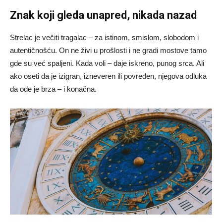
Znak koji gleda unapred, nikada nazad
Strelac je večiti tragalac – za istinom, smislom, slobodom i
autentičnošću. On ne živi u prošlosti i ne gradi mostove tamo
gde su već spaljeni. Kada voli – daje iskreno, punog srca. Ali
ako oseti da je izigran, izneveren ili povređen, njegova odluka
da ode je brza – i konačna.