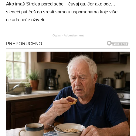
Ako imaš Strelca pored sebe – čuvaj ga. Jer ako ode…
sledeći put ćeš ga sresti samo u uspomenama koje više
nikada neće oživeti.
Oglasi - Advertisement