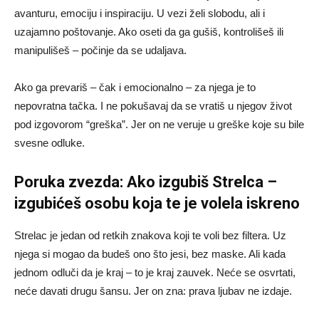
avanturu, emociju i inspiraciju. U vezi želi slobodu, ali i
uzajamno poštovanje. Ako oseti da ga gušiš, kontrolišeš ili
manipulišeš – počinje da se udaljava.
Ako ga prevariš – čak i emocionalno – za njega je to
nepovratna tačka. I ne pokušavaj da se vratiš u njegov život
pod izgovorom “greška”. Jer on ne veruje u greške koje su bile
svesne odluke.
Poruka zvezda: Ako izgubiš Strelca –
izgubićeš osobu koja te je volela iskreno
Strelac je jedan od retkih znakova koji te voli bez filtera. Uz
njega si mogao da budeš ono što jesi, bez maske. Ali kada
jednom odluči da je kraj – to je kraj zauvek. Neće se osvrtati,
neće davati drugu šansu. Jer on zna: prava ljubav ne izdaje.