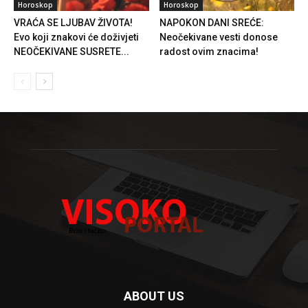
Horoskop
Horoskop
VRAĆA SE LJUBAV ŽIVOTA!
NAPOKON DANI SREĆE:
Evo koji znakovi će doživjeti
Neočekivane vesti donose
NEOČEKIVANE SUSRETE...
radost ovim znacima!
ABOUT US