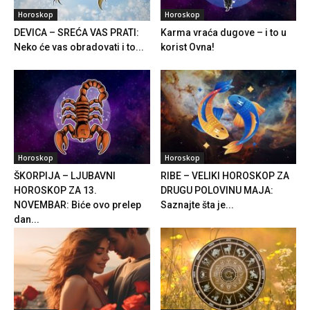
Horoskop
Horoskop
DEVICA – SREĆA VAS PRATI:
Karma vraća dugove – i to u
Neko će vas obradovati i to...
korist Ovna!
Horoskop
Horoskop
ŠKORPIJA – LJUBAVNI
RIBE – VELIKI HOROSKOP ZA
HOROSKOP ZA 13.
DRUGU POLOVINU MAJA:
NOVEMBAR: Biće ovo prelep
Saznajte šta je...
dan...