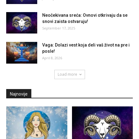
Neočekivana sreća: Ovnovi otkrivaju da se
snovi zaista ostvaruju!
September 17, 2025
Vaga: Dolazi vest koja deli vaš život na pre i
posle!
April 8, 2026
Load more
Najnovije