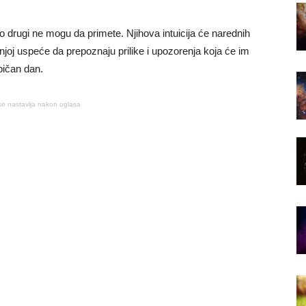
 drugi ne mogu da primete. Njihova intuicija će narednih
 njoj uspeće da prepoznaju prilike i upozorenja koja će im
običan dan.
se nastavlja nakon oglasa