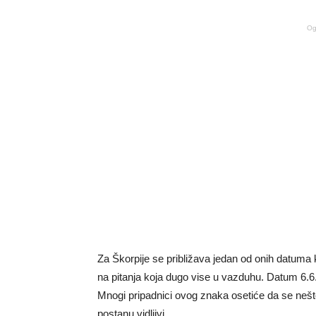
Og
Za Škorpije se približava jedan od onih datuma
na pitanja koja dugo vise u vazduhu. Datum 6.6. 
Mnogi pripadnici ovog znaka osetiće da se nešto
postanu vidljivi.