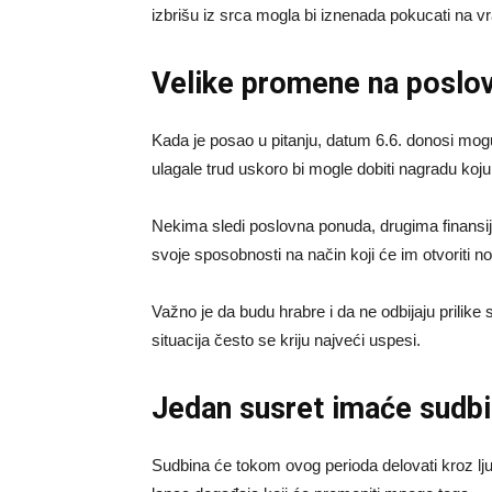
izbrišu iz srca mogla bi iznenada pokucati na vr
Velike promene na poslo
Kada je posao u pitanju, datum 6.6. donosi mogu
ulagale trud uskoro bi mogle dobiti nagradu koju
Nekima sledi poslovna ponuda, drugima finansijs
svoje sposobnosti na način koji će im otvoriti n
Važno je da budu hrabre i da ne odbijaju prilik
situacija često se kriju najveći uspesi.
Jedan susret imaće sudbi
Sudbina će tokom ovog perioda delovati kroz lju