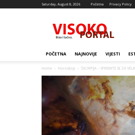
Saturday, August 8, 2026
Početna
Privacy Policy
Visocki
portal
POČETNA
NAJNOVIJE
VIJESTI
ES
Home
Horoskop
ŠKORPIJA – SPREMITE SE ZA VELIKI 