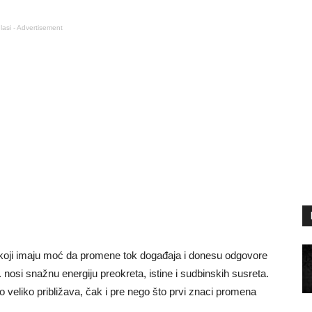
lasi - Advertisement
 koji imaju moć da promene tok događaja i donesu odgovore
nosi snažnu energiju preokreta, istine i sudbinskih susreta.
 veliko približava, čak i pre nego što prvi znaci promena