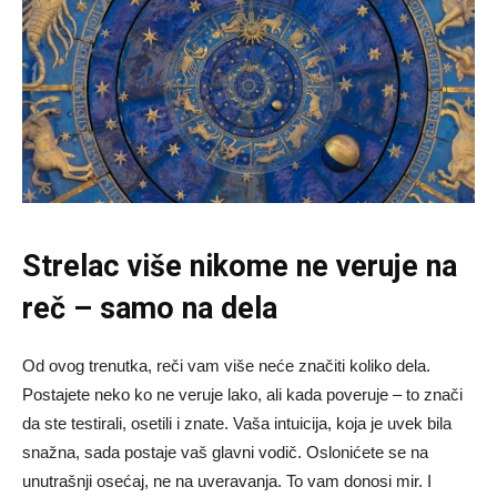
Strelac više nikome ne veruje na
reč – samo na dela
Od ovog trenutka, reči vam više neće značiti koliko dela.
Postajete neko ko ne veruje lako, ali kada poveruje – to znači
da ste testirali, osetili i znate. Vaša intuicija, koja je uvek bila
snažna, sada postaje vaš glavni vodič. Oslonićete se na
unutrašnji osećaj, ne na uveravanja. To vam donosi mir. I