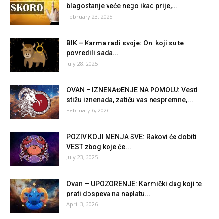
blagostanje veće nego ikad prije,...
February 23, 2025
BIK – Karma radi svoje: Oni koji su te
povredili sada...
July 28, 2025
OVAN – IZNENAĐENJE NA POMOLU: Vesti
stižu iznenada, zatiču vas nespremne,...
February 6, 2026
POZIV KOJI MENJA SVE: Rakovi će dobiti
VEST zbog koje će...
July 23, 2025
Ovan — UPOZORENJE: Karmički dug koji te
prati dospeva na naplatu...
April 3, 2026