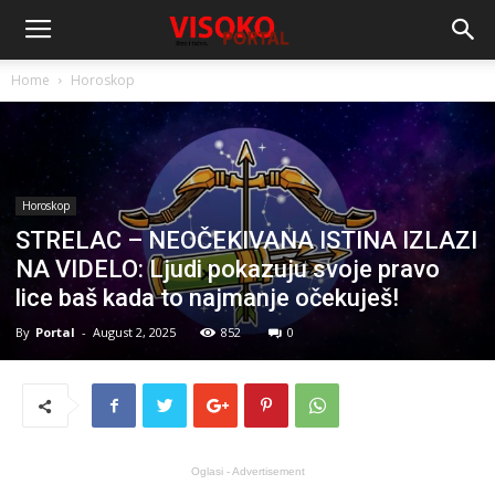
Home
Horoskop
Horoskop
STRELAC – NEOČEKIVANA ISTINA IZLAZI
NA VIDELO: Ljudi pokazuju svoje pravo
lice baš kada to najmanje očekuješ!
By
Portal
-
August 2, 2025
852
0
Oglasi - Advertisement