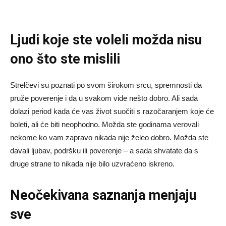
Ljudi koje ste voleli možda nisu
ono što ste mislili
Strelčevi su poznati po svom širokom srcu, spremnosti da
pruže poverenje i da u svakom vide nešto dobro. Ali sada
dolazi period kada će vas život suočiti s razočaranjem koje će
boleti, ali će biti neophodno. Možda ste godinama verovali
nekome ko vam zapravo nikada nije želeo dobro. Možda ste
davali ljubav, podršku ili poverenje – a sada shvatate da s
druge strane to nikada nije bilo uzvraćeno iskreno.
Neočekivana saznanja menjaju
sve