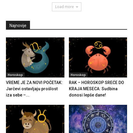
Load more
Najnovije
Horoskop
Horoskop
VREME JE ZA NOVI POČETAK:
RAK – HOROSKOP SREĆE DO
Jarčevi ostavljaju prošlost
KRAJA MESECA: Sudbina
iza sebe –...
donosi lepše dane!