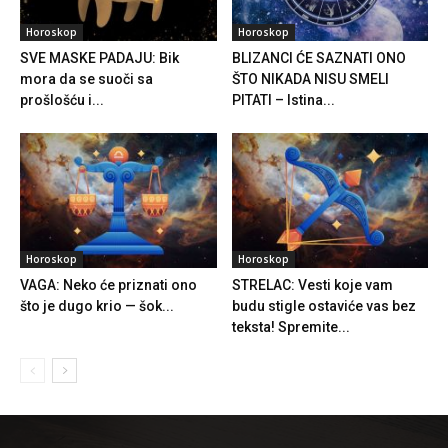
Horoskop
Horoskop
SVE MASKE PADAJU: Bik
BLIZANCI ĆE SAZNATI ONO
mora da se suoči sa
ŠTO NIKADA NISU SMELI
prošlošću i...
PITATI – Istina...
Horoskop
Horoskop
VAGA: Neko će priznati ono
STRELAC: Vesti koje vam
što je dugo krio — šok...
budu stigle ostaviće vas bez
teksta! Spremite...