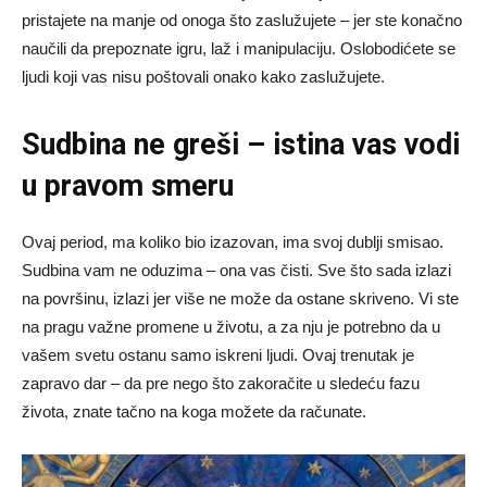
pristajete na manje od onoga što zaslužujete – jer ste konačno
naučili da prepoznate igru, laž i manipulaciju. Oslobodićete se
ljudi koji vas nisu poštovali onako kako zaslužujete.
Sudbina ne greši – istina vas vodi
u pravom smeru
Ovaj period, ma koliko bio izazovan, ima svoj dublji smisao.
Sudbina vam ne oduzima – ona vas čisti. Sve što sada izlazi
na površinu, izlazi jer više ne može da ostane skriveno. Vi ste
na pragu važne promene u životu, a za nju je potrebno da u
vašem svetu ostanu samo iskreni ljudi. Ovaj trenutak je
zapravo dar – da pre nego što zakoračite u sledeću fazu
života, znate tačno na koga možete da računate.