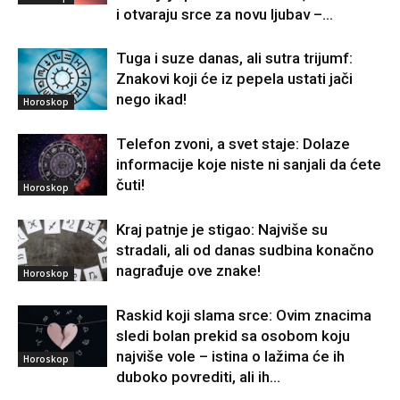
i otvaraju srce za novu ljubav –...
Tuga i suze danas, ali sutra trijumf:
Znakovi koji će iz pepela ustati jači
nego ikad!
Horoskop
Telefon zvoni, a svet staje: Dolaze
informacije koje niste ni sanjali da ćete
čuti!
Horoskop
Kraj patnje je stigao: Najviše su
stradali, ali od danas sudbina konačno
nagrađuje ove znake!
Horoskop
Raskid koji slama srce: Ovim znacima
sledi bolan prekid sa osobom koju
najviše vole – istina o lažima će ih
Horoskop
duboko povrediti, ali ih...