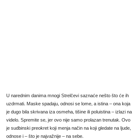
U narednim danima mnogi Strelčevi saznaće nešto što će ih
uzdrmati. Maske spadaju, odnosi se lome, a istina – ona koja
je dugo bila skrivana iza osmeha, tišine ili poluistina – izlazi na
videlo. Spremite se, jer ovo nije samo prolazan trenutak. Ovo
je sudbinski preokret koji menja način na koji gledate na ljude,
odnose i – što je najvažnije – na sebe.