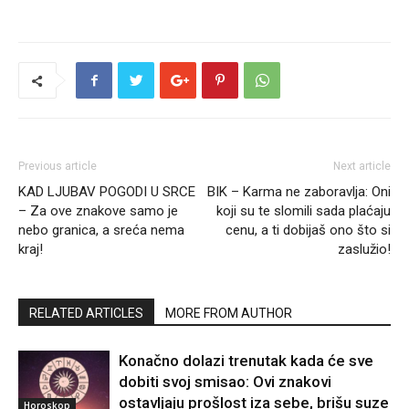
Previous article
Next article
KAD LJUBAV POGODI U SRCE
BIK – Karma ne zaboravlja: Oni
– Za ove znakove samo je
koji su te slomili sada plaćaju
nebo granica, a sreća nema
cenu, a ti dobijaš ono što si
kraj!
zaslužio!
RELATED ARTICLES
MORE FROM AUTHOR
Konačno dolazi trenutak kada će sve
dobiti svoj smisao: Ovi znakovi
ostavljaju prošlost iza sebe, brišu suze
Horoskop