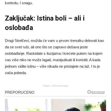
kontrolu. I snagu.
Zaključak: Istina boli – ali i
oslobađa
Dragi Strelčevi, možda će vam u prvom trenutku delovati kao
da se svet ruši, ali ono što se zapravo dešava jeste
oslobađanje. Raskidate s iluzijama i krećete putem na kojem
vas više niko ne može lagati, manipulisati ili koristiti. A kada
jednom vidite istinu – više nikada ne pristajete na laž. I to je
vaša pobeda.
Oglasi - Advertisement