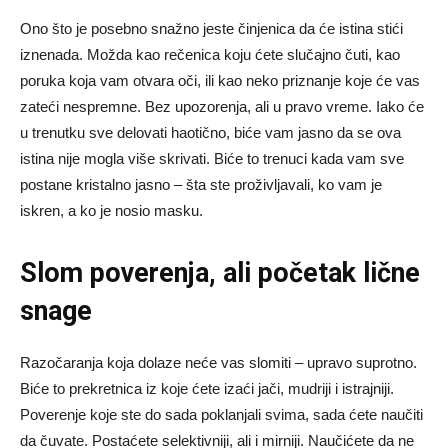
Ono što je posebno snažno jeste činjenica da će istina stići
iznenada. Možda kao rečenica koju ćete slučajno čuti, kao
poruka koja vam otvara oči, ili kao neko priznanje koje će vas
zateći nespremne. Bez upozorenja, ali u pravo vreme. Iako će
u trenutku sve delovati haotično, biće vam jasno da se ova
istina nije mogla više skrivati. Biće to trenuci kada vam sve
postane kristalno jasno – šta ste proživljavali, ko vam je
iskren, a ko je nosio masku.
Slom poverenja, ali početak lične
snage
Razočaranja koja dolaze neće vas slomiti – upravo suprotno.
Biće to prekretnica iz koje ćete izaći jači, mudriji i istrajniji.
Poverenje koje ste do sada poklanjali svima, sada ćete naučiti
da čuvate. Postaćete selektivniji, ali i mirniji. Naučićete da ne