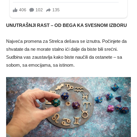
UNUTRAŠNJI RAST – OD BEGA KA SVESNOM IZBORU
Najveća promena za Strelca dešava se iznutra. Počinjete da
shvatate da ne morate stalno ići dalje da biste bili srećni.
Sudbina vas zaustavlja kako biste naučili da ostanete – sa
sobom, sa emocijama, sa istinom.