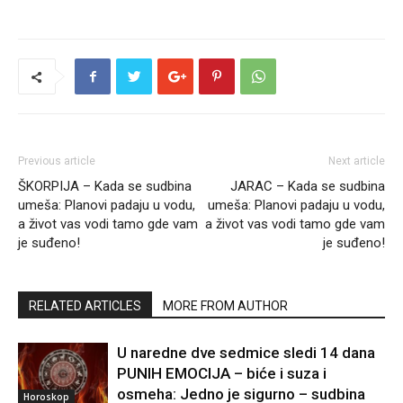
Previous article
Next article
ŠKORPIJA – Kada se sudbina
JARAC – Kada se sudbina
umeša: Planovi padaju u vodu,
umeša: Planovi padaju u vodu,
a život vas vodi tamo gde vam
a život vas vodi tamo gde vam
je suđeno!
je suđeno!
RELATED ARTICLES
MORE FROM AUTHOR
U naredne dve sedmice sledi 14 dana
PUNIH EMOCIJA – biće i suza i
osmeha: Jedno je sigurno – sudbina
Horoskop