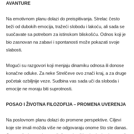
AVANTURE
Na emotivnom planu dolazi do preispitivanja. Strelac često
beži od dubokih emocija, tražeći slobodu i lakoću, ali sada se
suočavate sa potrebom za istinskom bliskošću. Odnos koji je
bio zasnovan na zabavi i spontanosti može pokazati svoje
slabosti.
Mogući su razgovori koji menjaju dinamiku odnosa ili donose
konačne odluke. Za neke Strelčeve ovo znači kraj, a za druge
početak ozbiljnije veze. Sudbina vas sada uči da sloboda i
emocije ne moraju biti suprotnosti.
POSAO I ŽIVOTNA FILOZOFIJA – PROMENA UVERENJA
Na poslovnom planu dolazi do promene perspektive. Ciljevi
koje ste imali možda više ne odgovaraju onome što ste danas.