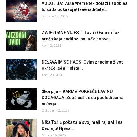
VODOLIJA: Vaše vreme tek dolazi i sudbina
to sada pokazuje! Iznenadićete...
January 16, 2026
ZVJEZDANE VIJESTI: Lavu i Ovnu dolazi
sreća koja nadilazi najluđe snove,...
April 2, 2025
DEŠAVA IM SE HAOS: Ovim znacima život
okreće leđa – ništa...
April 23, 2026
Škorpija – KARMA POKREĆE LAVINU
DOGAĐAJA: Suočićeš se sa posledicama
nečega...
October 12, 2025
Nika Tošić pokazala svoj mali raj u vili na
Dedinju! Njena...
March 16, 2025