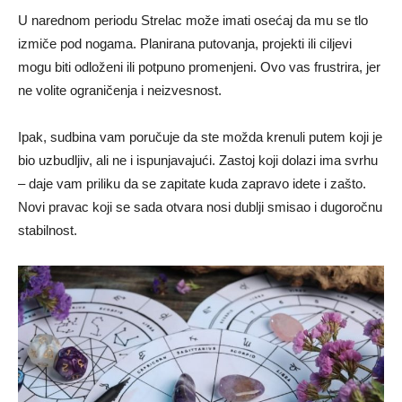
U narednom periodu Strelac može imati osećaj da mu se tlo
izmiče pod nogama. Planirana putovanja, projekti ili ciljevi
mogu biti odloženi ili potpuno promenjeni. Ovo vas frustrira, jer
ne volite ograničenja i neizvesnost.
Ipak, sudbina vam poručuje da ste možda krenuli putem koji je
bio uzbudljiv, ali ne i ispunjavajući. Zastoj koji dolazi ima svrhu
– daje vam priliku da se zapitate kuda zapravo idete i zašto.
Novi pravac koji se sada otvara nosi dublji smisao i dugoročnu
stabilnost.