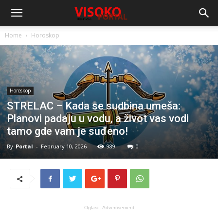
Home
Horoskop
Horoskop
STRELAC – Kada se sudbina umeša:
Planovi padaju u vodu, a život vas vodi
tamo gde vam je suđeno!
By
Portal
-
February 10, 2026
989
0
Oglasi - Advertisement