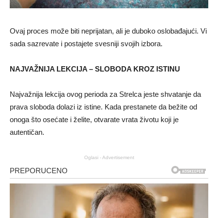
Ovaj proces može biti neprijatan, ali je duboko oslobađajući. Vi
sada sazrevate i postajete svesniji svojih izbora.
NAJVAŽNIJA LEKCIJA – SLOBODA KROZ ISTINU
Najvažnija lekcija ovog perioda za Strelca jeste shvatanje da
prava sloboda dolazi iz istine. Kada prestanete da bežite od
onoga što osećate i želite, otvarate vrata životu koji je
autentičan.
Oglasi - Advertisement