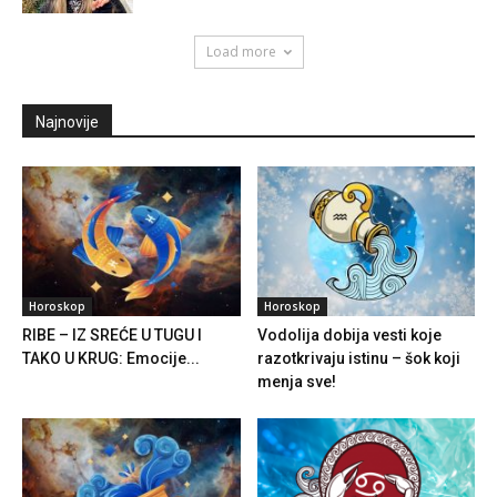
Load more
Najnovije
Horoskop
Horoskop
RIBE – IZ SREĆE U TUGU I
Vodolija dobija vesti koje
TAKO U KRUG: Emocije...
razotkrivaju istinu – šok koji
menja sve!