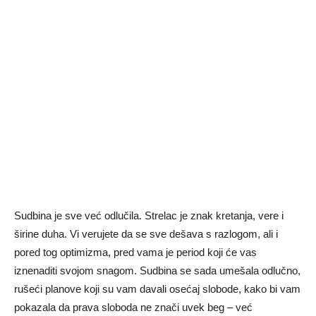
Sudbina je sve već odlučila. Strelac je znak kretanja, vere i
širine duha. Vi verujete da se sve dešava s razlogom, ali i
pored tog optimizma, pred vama je period koji će vas
iznenaditi svojom snagom. Sudbina se sada umešala odlučno,
rušeći planove koji su vam davali osećaj slobode, kako bi vam
pokazala da prava sloboda ne znači uvek beg – već