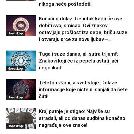
nikoga neće poštedeti!
Konačno dolazi trenutak kada će sve
dobiti svoj smisao: Ovi znakovi
ostavljaju prošlost iza sebe, brišu suze
Horoskop
i otvaraju srce za novu ljubav –...
Tuga i suze danas, ali sutra trijumf:
Znakovi koji će iz pepela ustati jači
nego ikad!
Horoskop
Telefon zvoni, a svet staje: Dolaze
informacije koje niste ni sanjali da ćete
čuti!
Horoskop
Kraj patnje je stigao: Najviše su
stradali, ali od danas sudbina konačno
nagrađuje ove znake!
Horoskop