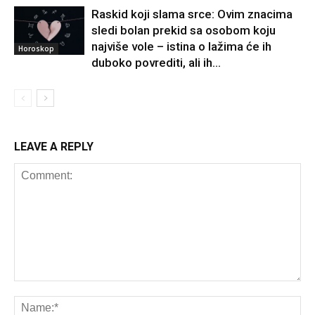
Raskid koji slama srce: Ovim znacima
sledi bolan prekid sa osobom koju
najviše vole – istina o lažima će ih
Horoskop
duboko povrediti, ali ih...
LEAVE A REPLY