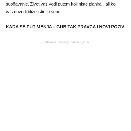
suočavanje. Život vas vodi putem koji niste planirali, ali koji
vas dovodi bliže istini o sebi.
KADA SE PUT MENJA – GUBITAK PRAVCA I NOVI POZIV
Sadržaj se nastavlja nakon oglasa