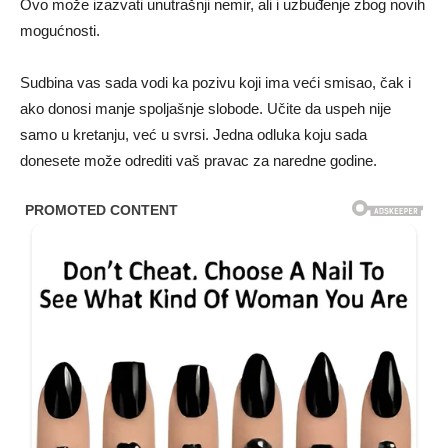
Ovo može izazvati unutrašnji nemir, ali i uzbuđenje zbog novih
mogućnosti.
Sudbina vas sada vodi ka pozivu koji ima veći smisao, čak i
ako donosi manje spoljašnje slobode. Učite da uspeh nije
samo u kretanju, već u svrsi. Jedna odluka koju sada
donesete može odrediti vaš pravac za naredne godine.