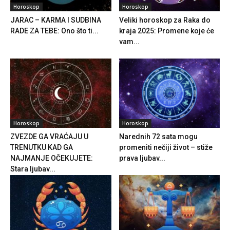
Horoskop
Horoskop
JARAC – KARMA I SUDBINA
Veliki horoskop za Raka do
RADE ZA TEBE: Ono što ti...
kraja 2025: Promene koje će
vam...
Horoskop
Horoskop
ZVEZDE GA VRAĆAJU U
Narednih 72 sata mogu
TRENUTKU KAD GA
promeniti nečiji život – stiže
NAJMANJE OČEKUJETE:
prava ljubav...
Stara ljubav...