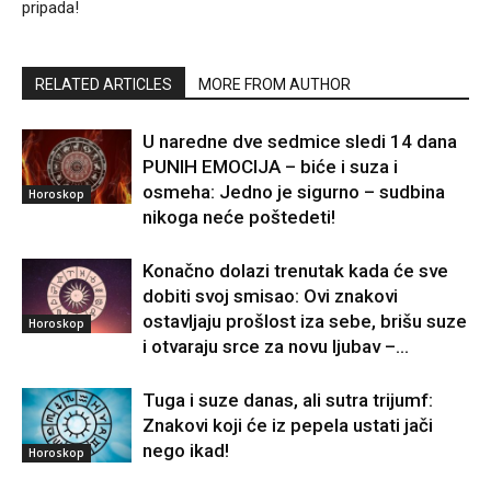
pripada!
RELATED ARTICLES
MORE FROM AUTHOR
U naredne dve sedmice sledi 14 dana
PUNIH EMOCIJA – biće i suza i
osmeha: Jedno je sigurno – sudbina
Horoskop
nikoga neće poštedeti!
Konačno dolazi trenutak kada će sve
dobiti svoj smisao: Ovi znakovi
ostavljaju prošlost iza sebe, brišu suze
Horoskop
i otvaraju srce za novu ljubav –...
Tuga i suze danas, ali sutra trijumf:
Znakovi koji će iz pepela ustati jači
nego ikad!
Horoskop