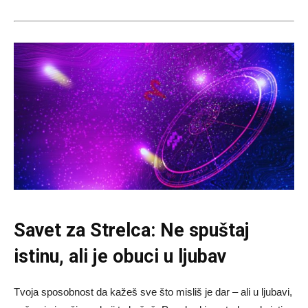
Savet za Strelca: Ne spuštaj
istinu, ali je obuci u ljubav
Tvoja sposobnost da kažeš sve što misliš je dar – ali u ljubavi,