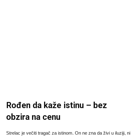
Rođen da kaže istinu – bez
obzira na cenu
Strelac je večiti tragač za istinom. On ne zna da živi u iluziji, ni