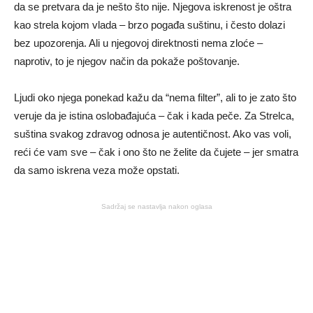
da se pretvara da je nešto što nije. Njegova iskrenost je oštra
kao strela kojom vlada – brzo pogađa suštinu, i često dolazi
bez upozorenja. Ali u njegovoj direktnosti nema zloće –
naprotiv, to je njegov način da pokaže poštovanje.
Ljudi oko njega ponekad kažu da “nema filter”, ali to je zato što
veruje da je istina oslobađajuća – čak i kada peče. Za Strelca,
suština svakog zdravog odnosa je autentičnost. Ako vas voli,
reći će vam sve – čak i ono što ne želite da čujete – jer smatra
da samo iskrena veza može opstati.
Sadržaj se nastavlja nakon oglasa