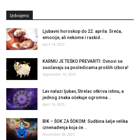
Izdvojeno
Ljubavni horoskop do 22. aprila: Sreća,
emocije, ali nekome i raskid...
April 14, 2025
KARMU JE TEŠKO PREVARITI: Ovnovi se
suočavaju sa posledicama prošlih izbora!
September 10, 2025
Lav nalazi ljubav, Strelac otkriva istinu, a
jednog znaka očekuje ogromna...
April 16, 2025
BIK – ŠOK ZA ŠOKOM: Sudbina šalje velika
iznenađenja koja će...
November 28, 2025