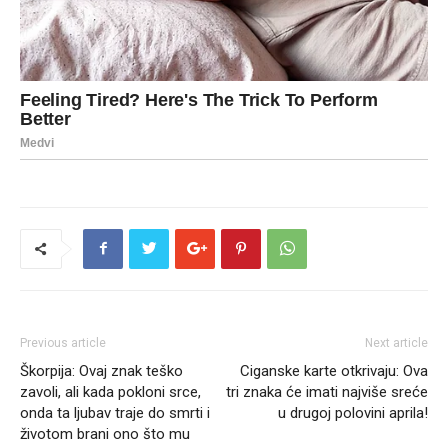
Previous article
Next article
Škorpija: Ovaj znak teško
Ciganske karte otkrivaju: Ova
zavoli, ali kada pokloni srce,
tri znaka će imati najviše sreće
onda ta ljubav traje do smrti i
u drugoj polovini aprila!
životom brani ono što mu