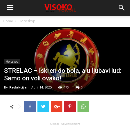
Home
Horoskop
Horoskop
STRELAC – Iskren do bola, a u ljubavi lud:
Samo on voli ovako!
By
Redakcija
-
April 14, 2025
470
0
Oglasi - Advertisement