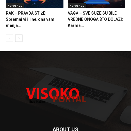
Horoskop
Horoskop
RAK – PRAVDA STIŽE:
VAGA – SVE SUZE SU BILE
Spremni vi ili ne, ona vam
VREDNE ONOGA ŠTO DOLAZI:
menja...
Karma...
ABOUT US