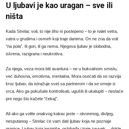
U ljubavi je kao uragan – sve ili
ništa
Kada Strelac voli, to nije tiho ni postepeno – to je nalet vetra,
vatra u grudima i osmeh koji traje danima. On ne zna da voli
“na pola”. Ili gori, ili ga nema. Njegova ljubav je slobodna,
iskrena, razigrana i neukrotiva.
Za njega, veza mora biti avantura – ne u bukvalnom smislu,
već duhovna, emotivna, mentalna. Mora osećati da se razvija
kroz ljubav, da istražuje svet sa partnerom i da se smeje iz
srca. Ako ga pokušate kontrolisati, ugušiti ili ukalupiti – nestaće
pre nego što kažete “čekaj”.
Ali ako ga volite onakvog kakav jeste – otvorenog, divljeg,
nesputanog – Strelac će vam dati ljubav koja ne poznaje
granice. Ljubav koja inspiriše, oslobađa i traje zauvek… dokle