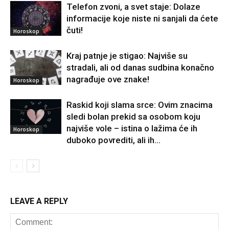
Telefon zvoni, a svet staje: Dolaze
informacije koje niste ni sanjali da ćete
čuti!
Horoskop
Kraj patnje je stigao: Najviše su
stradali, ali od danas sudbina konačno
nagrađuje ove znake!
Horoskop
Raskid koji slama srce: Ovim znacima
sledi bolan prekid sa osobom koju
najviše vole – istina o lažima će ih
Horoskop
duboko povrediti, ali ih...
LEAVE A REPLY