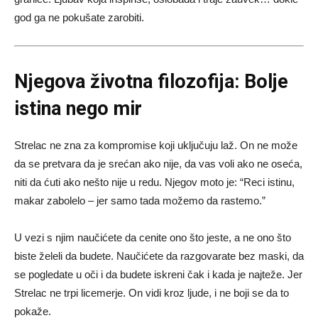
god ga ne pokušate zarobiti.
Njegova životna filozofija: Bolje
istina nego mir
Strelac ne zna za kompromise koji uključuju laž. On ne može
da se pretvara da je srećan ako nije, da vas voli ako ne oseća,
niti da ćuti ako nešto nije u redu. Njegov moto je: “Reci istinu,
makar zabolelo – jer samo tada možemo da rastemo.”
U vezi s njim naučićete da cenite ono što jeste, a ne ono što
biste želeli da budete. Naučićete da razgovarate bez maski, da
se pogledate u oči i da budete iskreni čak i kada je najteže. Jer
Strelac ne trpi licemerje. On vidi kroz ljude, i ne boji se da to
pokaže.