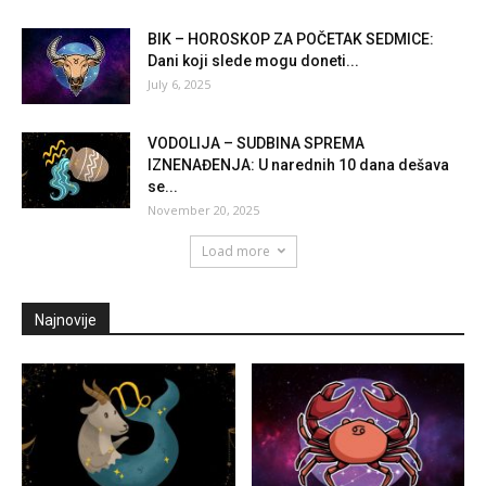
BIK – HOROSKOP ZA POČETAK SEDMICE:
Dani koji slede mogu doneti...
July 6, 2025
VODOLIJA – SUDBINA SPREMA
IZNENAĐENJA: U narednih 10 dana dešava
se...
November 20, 2025
Load more
Najnovije