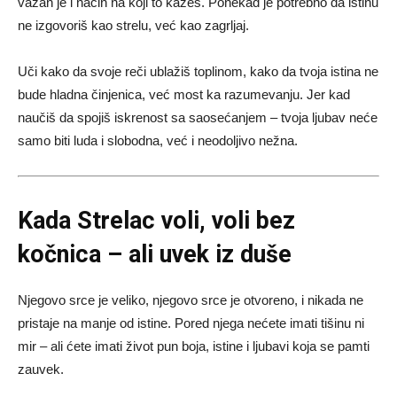
važan je i način na koji to kažeš. Ponekad je potrebno da istinu
ne izgovoriš kao strelu, već kao zagrljaj.
Uči kako da svoje reči ublažiš toplinom, kako da tvoja istina ne
bude hladna činjenica, već most ka razumevanju. Jer kad
naučiš da spojiš iskrenost sa saosećanjem – tvoja ljubav neće
samo biti luda i slobodna, već i neodoljivo nežna.
Kada Strelac voli, voli bez
kočnica – ali uvek iz duše
Njegovo srce je veliko, njegovo srce je otvoreno, i nikada ne
pristaje na manje od istine. Pored njega nećete imati tišinu ni
mir – ali ćete imati život pun boja, istine i ljubavi koja se pamti
zauvek.