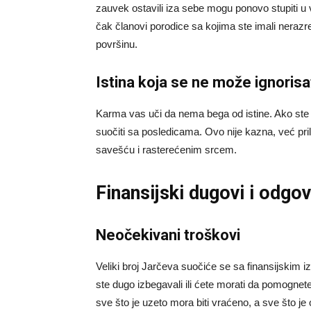
zauvek ostavili iza sebe mogu ponovo stupiti u vaš
čak članovi porodice sa kojima ste imali nerazr
površinu.
Istina koja se ne može ignorisa
Karma vas uči da nema bega od istine. Ako ste ne
suočiti sa posledicama. Ovo nije kazna, već prili
savešću i rasterećenim srcem.
Finansijski dugovi i odgo
Neočekivani troškovi
Veliki broj Jarčeva suočiće se sa finansijskim 
ste dugo izbegavali ili ćete morati da pomognet
sve što je uzeto mora biti vraćeno, a sve što je