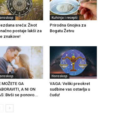
oroskop
Kuhinja i recepti
ezdana sreća: Život
Prirodna Gnojiva za
načno postaje lakši za
Bogatu Žetvu
e znakove!
oroskop
Horoskop
E MOŽETE GA
VAGA: Veliki preokret
BORAVITI, A NI ON
sudbine vas ostavlja u
S: Bivši se ponovo...
čudu!