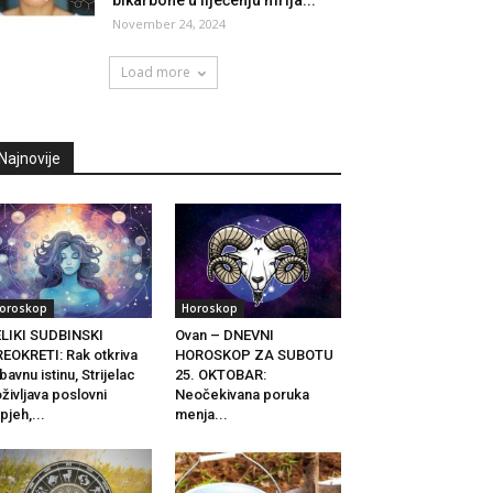
bikarbone u liječenju mrlja...
November 24, 2024
Load more
Najnovije
oroskop
Horoskop
LIKI SUDBINSKI
Ovan – DNEVNI
EOKRETI: Rak otkriva
HOROSKOP ZA SUBOTU
ubavnu istinu, Strijelac
25. OKTOBAR:
življava poslovni
Neočekivana poruka
pjeh,...
menja...