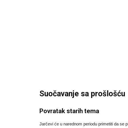
Suočavanje sa prošlošću
Povratak starih tema
Jarčevi će u narednom periodu primetiti da se pro