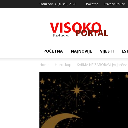
Saturday, August 8, 2026
Početna
Privacy Policy
Visocki
portal
POČETNA
NAJNOVIJE
VIJESTI
ES
Home
Horoskop
KARMA NE ZABORAVLJA: Jarčevi u