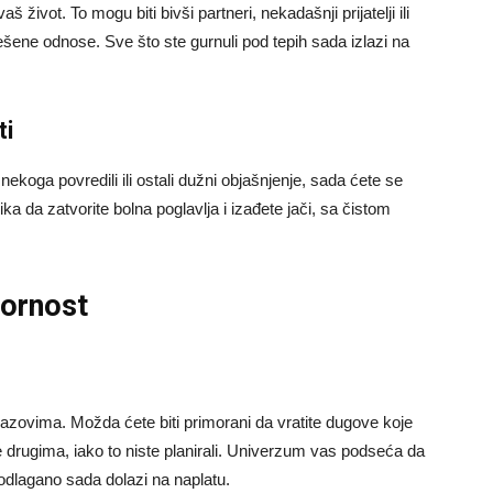
 život. To mogu biti bivši partneri, nekadašnji prijatelji ili
ešene odnose. Sve što ste gurnuli pod tepih sada izlazi na
ti
koga povredili ili ostali dužni objašnjenje, sada ćete se
ka da zatvorite bolna poglavlja i izađete jači, sa čistom
vornost
izazovima. Možda ćete biti primorani da vratite dugove koje
e drugima, iako to niste planirali. Univerzum vas podseća da
 odlagano sada dolazi na naplatu.