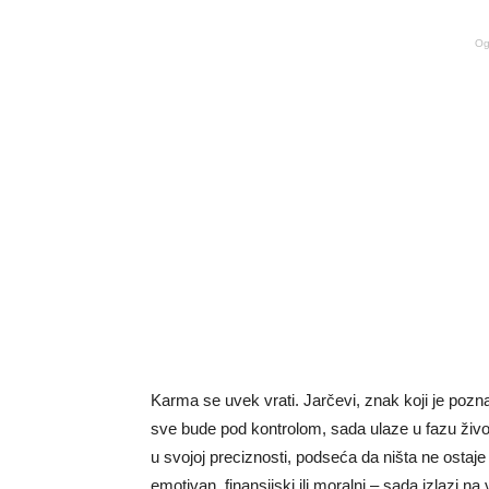
Og
Karma se uvek vrati. Jarčevi, znak koji je poznat 
sve bude pod kontrolom, sada ulaze u fazu živ
u svojoj preciznosti, podseća da ništa ne ostaj
emotivan, finansijski ili moralni – sada izlazi na