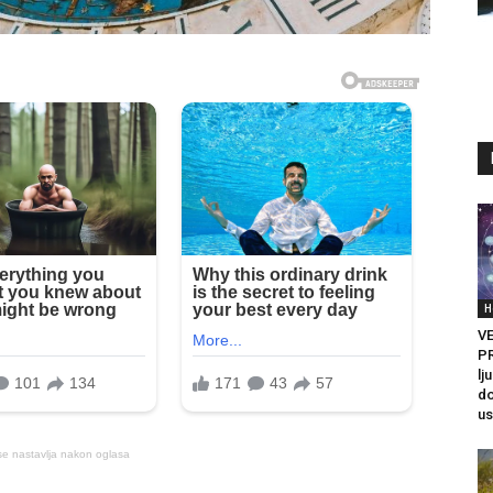
H
VE
PR
lj
do
us
se nastavlja nakon oglasa