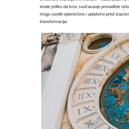
imate priliku da kroz suočavanje pronađete osl
mogu osetiti opterećeno i uplašeno pred izazov
transformacija.