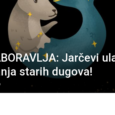
ORAVLJA: Jarčevi ul
anja starih dugova!
0