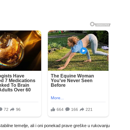
abilne temelje, ali i oni ponekad prave greške u rukovanju