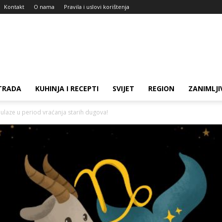
Kontakt
O nama
Pravila i uslovi korištenja
TRADA
KUHINJA I RECEPTI
SVIJET
REGION
ZANIMLJI
laze u period vraćanja starih dugova!