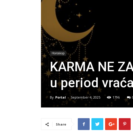
Horoskop
KARMA NE ZAB
u period vrać
By
Portal
-
September 4, 2025
1796
Share