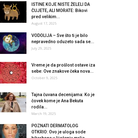
ISTINE KOJE NISTE ŽELELI DA
ČUJETE, ALI MORATE: Bikovi
pred velikim...
August 17, 2025
VODOLIJA – Sve što ti je bilo
nepravedno oduzeto sada se...
July 29, 2025
Vreme je da prošlost ostave iza
sebe: Ove znakove čeka nova...
October 9, 2025
Tajna čuvana decenijama: Ko je
čovek kome je Ana Bekuta
rodila...
March 19, 2025
POZNATI DERMATOLOG
OTKRIO: Ovo je uloga sode