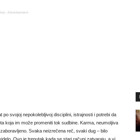
lasi - Advertisement
po svojoj nepokolebljivoj disciplini, istrajnosti i potrebi da
ota koja im može promeniti tok sudbine. Karma, neumoljiva
e zaboravljeno. Svaka neizrečena reč, svaki dug – bilo
 videlo. Ovo je trenutak kada se stari računi zatvaraju, a vi