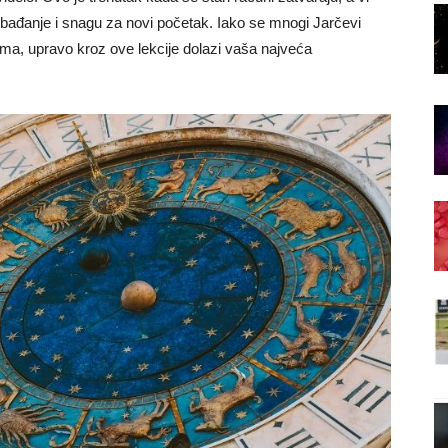
obađanje i snagu za novi početak. Iako se mnogi Jarčevi
ima, upravo kroz ove lekcije dolazi vaša najveća