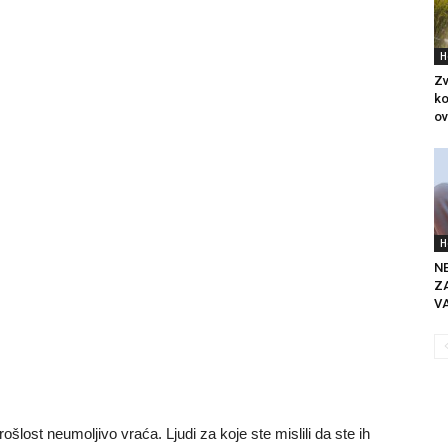
H
Zv
ko
ov
H
N
ZA
VA
šlost neumoljivo vraća. Ljudi za koje ste mislili da ste ih