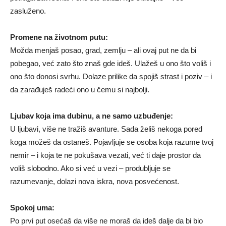
zasluženo.
Promene na životnom putu:
Možda menjaš posao, grad, zemlju – ali ovaj put ne da bi
pobegao, već zato što znaš gde ideš. Ulažeš u ono što voliš i
ono što donosi svrhu. Dolaze prilike da spojiš strast i poziv – i
da zarađuješ radeći ono u čemu si najbolji.
Ljubav koja ima dubinu, a ne samo uzbuđenje:
U ljubavi, više ne tražiš avanture. Sada želiš nekoga pored
koga možeš da ostaneš. Pojavljuje se osoba koja razume tvoj
nemir – i koja te ne pokušava vezati, već ti daje prostor da
voliš slobodno. Ako si već u vezi – produbljuje se
razumevanje, dolazi nova iskra, nova posvećenost.
Spokoj uma:
Po prvi put osećaš da više ne moraš da ideš dalje da bi bio