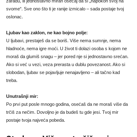
zaradu, ili jednostavno miran osećaj da si „napokon svoj na
svome“. Sve ono što ti je ranije izmicalo – sada postaje tvoj
oslonac.
Ljubav kao zaklon, ne kao bojno polje:
U ljubavi, prestaješ da se boriš. Više nema sumnje, nema
hladnoće, nema igre moći. U život ti dolazi osoba s kojom ne
moraš da glumiš snagu – jer pored nje si jednostavno srećan.
Ako si već u vezi, veza prerasta u dublu povezanost. Ako si
slobodan, ljubav se pojavljuje nenajavljeno – ali tačno kad
treba.
Unutrašnji mir:
Po prvi put posle mnogo godina, osećaš da ne moraš više da
trčiš za nečim. Dovoljno je da budeš tu gde jesi. Tvoj mir
postaje tvoja najveća pobeda.