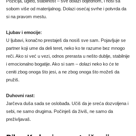
Pozicija, ugled, stabilnost – sve dolazi odjednom, i nosi sa
sobom više od materijalnog. Dolazi osećaj svrhe i potvrda da
si na pravom mestu.
Ljubav i emocije:
U ljubavi, konačno prestaješ da nosiš sve sam. Pojavljuje se
partner koji ume da deli teret, neko ko te razume bez mnogo
reči. Ako si već u vezi, odnos prerasta u nešto dublje, stabilnije
i emocionalno bogatije. Ako si sam – dolazi neko ko će te
ceniti zbog onoga što jesi, a ne zbog onoga što možeš da
pružiš.
Duhovni rast:
Jarčeva duša sada se oslobađa. Učiš da je sreća dozvoljena i
sebi, ne samo drugima. Počinješ da živiš, ne samo da
preživljavaš.