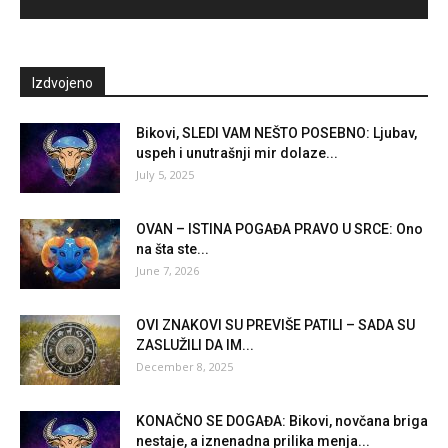
Izdvojeno
Bikovi, SLEDI VAM NEŠTO POSEBNO: Ljubav,
uspeh i unutrašnji mir dolaze...
July 5, 2025
OVAN – ISTINA POGAĐA PRAVO U SRCE: Ono
na šta ste...
June 7, 2026
OVI ZNAKOVI SU PREVIŠE PATILI – SADA SU
ZASLUŽILI DA IM...
December 8, 2025
KONAČNO SE DOGAĐA: Bikovi, novčana briga
nestaje, a iznenadna prilika menja...