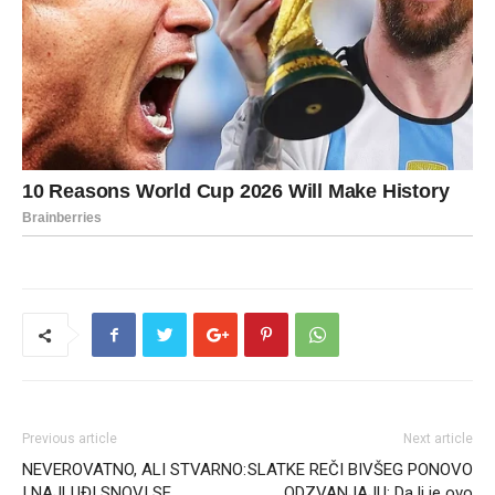
Previous article
Next article
NEVEROVATNO, ALI STVARNO:
SLATKE REČI BIVŠEG PONOVO
I NAJLUĐI SNOVI SE
ODZVANJAJU: Da li je ovo