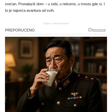
srećan. Pronalaziš dom – u sebi, u nekome, u mestu gde si. I
to je najveća avantura od svih.
Oglasi - Advertisement