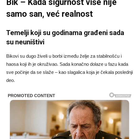
Bik – Kada sigurnost više nije
samo san, već realnost
Temelji koji su godinama građeni sada
su neuništivi
Bikovi su dugo živeli u borbi između želje za stabilnošću i
haosa koji ih je okruživao. Sada konačno dolaze u fazu kada
sve počinje da se slaže – kao slagalica koja je čekala poslednji
deo.