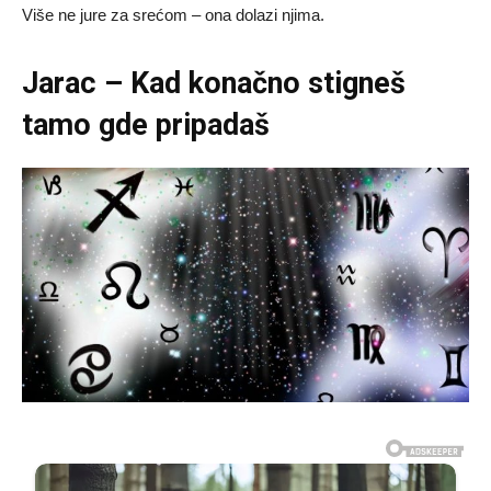
Više ne jure za srećom – ona dolazi njima.
Jarac – Kad konačno stigneš
tamo gde pripadaš