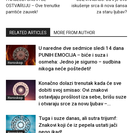
OSTVARUJU – Ove trenutke
iskušenje srca ili nova šansa
pamtiće zauvek!
za staru ljubav?
RELATED ARTICLES
MORE FROM AUTHOR
U naredne dve sedmice sledi 14 dana
PUNIH EMOCIJA – biće i suza i
osmeha: Jedno je sigurno – sudbina
Horoskop
nikoga neće poštedeti!
Konačno dolazi trenutak kada će sve
dobiti svoj smisao: Ovi znakovi
ostavljaju prošlost iza sebe, brišu suze
Horoskop
i otvaraju srce za novu ljubav –...
Tuga i suze danas, ali sutra trijumf:
Znakovi koji će iz pepela ustati jači
nego ikad!
Horoskop