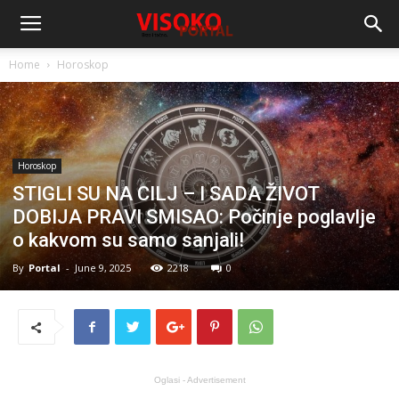
Home
Horoskop
Horoskop
STIGLI SU NA CILJ – I SADA ŽIVOT
DOBIJA PRAVI SMISAO: Počinje poglavlje
o kakvom su samo sanjali!
By
Portal
-
June 9, 2025
2218
0
Oglasi - Advertisement