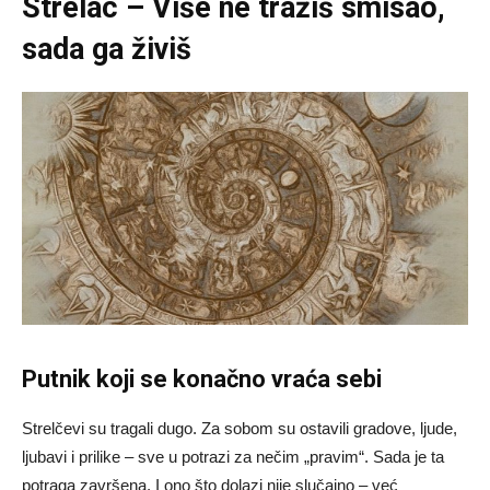
Strelac – Više ne tražiš smisao,
sada ga živiš
Putnik koji se konačno vraća sebi
Strelčevi su tragali dugo. Za sobom su ostavili gradove, ljude,
ljubavi i prilike – sve u potrazi za nečim „pravim“. Sada je ta
potraga završena. I ono što dolazi nije slučajno – već