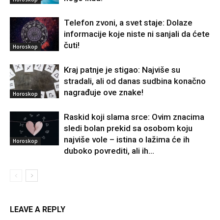
Telefon zvoni, a svet staje: Dolaze
informacije koje niste ni sanjali da ćete
čuti!
Horoskop
Kraj patnje je stigao: Najviše su
stradali, ali od danas sudbina konačno
nagrađuje ove znake!
Horoskop
Raskid koji slama srce: Ovim znacima
sledi bolan prekid sa osobom koju
najviše vole – istina o lažima će ih
Horoskop
duboko povrediti, ali ih...
LEAVE A REPLY