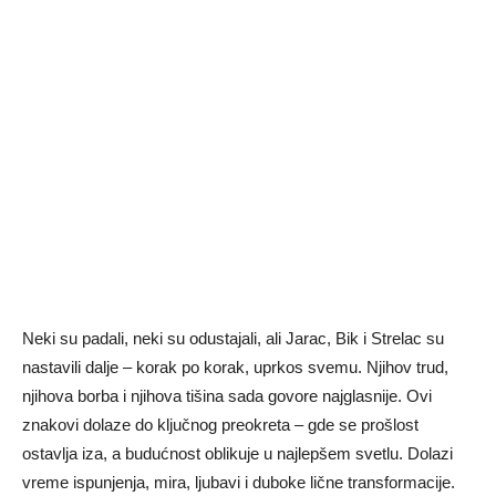
Neki su padali, neki su odustajali, ali Jarac, Bik i Strelac su
nastavili dalje – korak po korak, uprkos svemu. Njihov trud,
njihova borba i njihova tišina sada govore najglasnije. Ovi
znakovi dolaze do ključnog preokreta – gde se prošlost
ostavlja iza, a budućnost oblikuje u najlepšem svetlu. Dolazi
vreme ispunjenja, mira, ljubavi i duboke lične transformacije.