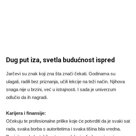
Dug put iza, svetla budućnost ispred
Jarčevi su znak koji zna šta znači čekati. Godinama su
ulagali, radili bez priznanja, učili lekcije na teži način. Njihova
snaga nije u brzini, već u istrajnosti. I sada je univerzum
odlučio da ih nagradi.
Karijera i finansije:
Očekuju te profesionalne prilike koje će potvrditi da je svaki sat
rada, svaka borba s autoritetima i svaka tišina bila vredna.