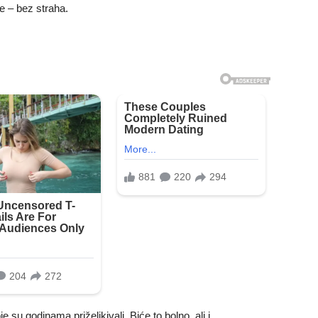
če – bez straha.
 su godinama priželjkivali. Biće to bolno, ali i