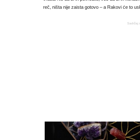
reč, ništa nije zaista gotovo – a Rakovi će to us
Sadržaj 