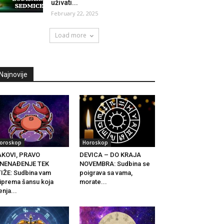
uživati...
February 22, 2025
Load more
Najnovije
oroskop
Horoskop
AKOVI, PRAVO
DEVICA – DO KRAJA
ZNENAĐENJE TEK
NOVEMBRA: Sudbina se
IŽE: Sudbina vam
poigrava sa vama,
iprema šansu koja
morate...
nja...