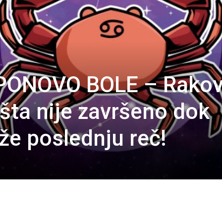
PONOVO BOLE – Rakov
išta nije završeno dok
že poslednju reč!