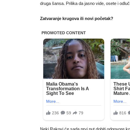
druga šansa. Prilika da jasno vide, osete i odlu
Zatvaranje krugova ili novi početak?
Neki Rakovi će sada prvi put dobiti odgovore koje