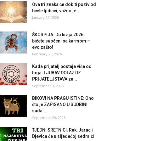
Ova tri znaka će dobiti poziv od
bivše ljubavi, važno je...
January 12, 2026
ŠKORPIJA: Do kraja 2026.
bićete suočeni sa karmom –
evo zašto!
February 26, 2026
Kada prijatelj postaje više od
toga: LJUBAV DOLAZI IZ
PRIJATELJSTAVA za...
September 3, 2025
BIKOVI NA PRAGU ISTINE: Ono
što je ZAPISANO U SUDBINI
sada...
September 20, 2025
TJEDNI SRETNICI: Rak, Jarac i
Djevica će u sljedećoj sedmici