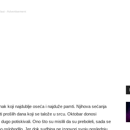
lasi - Advertisement
ak koji najdublje oseća i najduže pamti. Njihova sećanja
i prošlih dana koji se talože u srcu. Oktobar donosi
dugo potiskivali. Ono što su mislili da su preboleli, sada se
no oslobodilo. Jer dok sudbina ne izgovori svoju poslednju