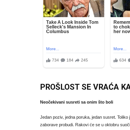
PROŠLOST SE VRAĆA K
Neočekivani susreti sa onim što boli
Jedan poziv, jedna poruka, jedan susret. Tolik
zaborave probudi. Rakovi će se u oktobru suočit