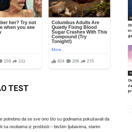
H
St
vr
ga
H
Ov
za
AO TEST
pr
o je potrebno da se sve ono što su godinama pokušavali da
i sa osobama iz prošlosti – bivšim ljubavima, starim