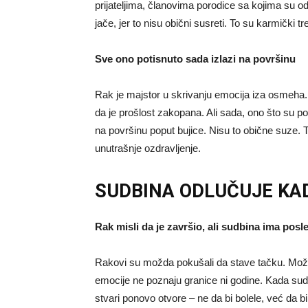
prijateljima, članovima porodice sa kojima su odn
jače, jer to nisu obični susreti. To su karmički tr
Sve ono potisnuto sada izlazi na površinu
Rak je majstor u skrivanju emocija iza osmeha. 
da je prošlost zakopana. Ali sada, ono što su pot
na površinu poput bujice. Nisu to obične suze. To
unutrašnje ozdravljenje.
SUDBINA ODLUČUJE KAD
Rak misli da je završio, ali sudbina ima posl
Rakovi su možda pokušali da stave tačku. Možda su
emocije ne poznaju granice ni godine. Kada sud
stvari ponovo otvore – ne da bi bolele, već da 