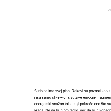
Og
Sudbina ima svoj plan. Rakovi su poznati kao zn
nisu samo slike – ona su žive emocije, fragment
energetski snažan talas koji pokreće ono što su 
vraća. Ne da bi ih povredilo, već da bi ih konač