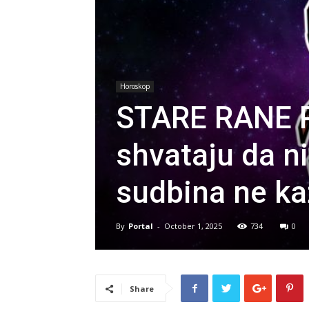
Horoskop
STARE RANE 
shvataju da n
sudbina ne ka
By
Portal
-
October 1, 2025
734
0
Share