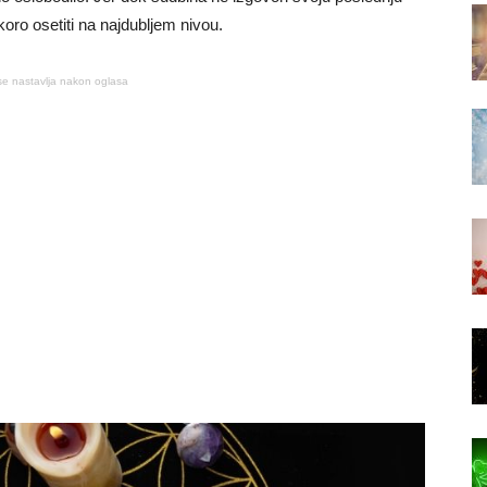
koro osetiti na najdubljem nivou.
se nastavlja nakon oglasa