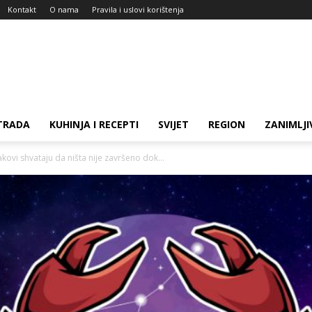
Kontakt
O nama
Pravila i uslovi korištenja
TRADA
KUHINJA I RECEPTI
SVIJET
REGION
ZANIMLJI
i shvataju da ništa nije završeno dok...