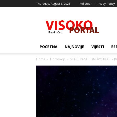
Thursday, August 6, 2026
Početna
Privacy Policy
Visocki
portal
POČETNA
NAJNOVIJE
VIJESTI
ES
Home
Horoskop
STARE RANE PONOVO BOLE – Rakov