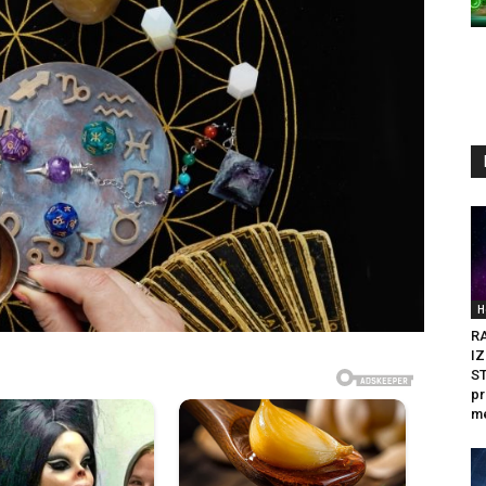
H
R
I
ST
pr
me