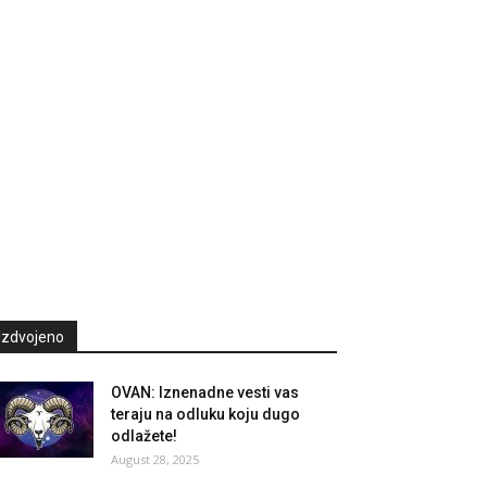
Izdvojeno
OVAN: Iznenadne vesti vas
teraju na odluku koju dugo
odlažete!
August 28, 2025