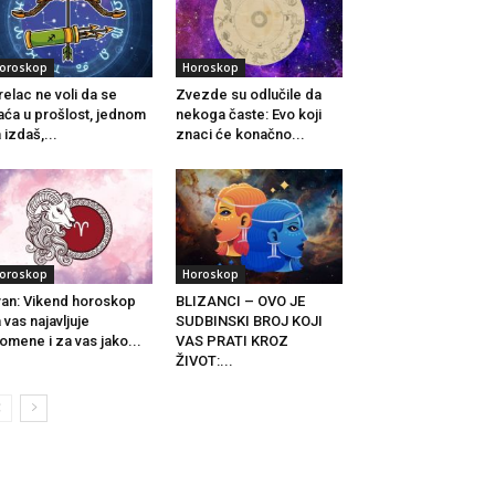
oroskop
Horoskop
relac ne voli da se
Zvezde su odlučile da
aća u prošlost, jednom
nekoga časte: Evo koji
 izdaš,...
znaci će konačno...
oroskop
Horoskop
an: Vikend horoskop
BLIZANCI – OVO JE
 vas najavljuje
SUDBINSKI BROJ KOJI
omene i za vas jako...
VAS PRATI KROZ
ŽIVOT:...