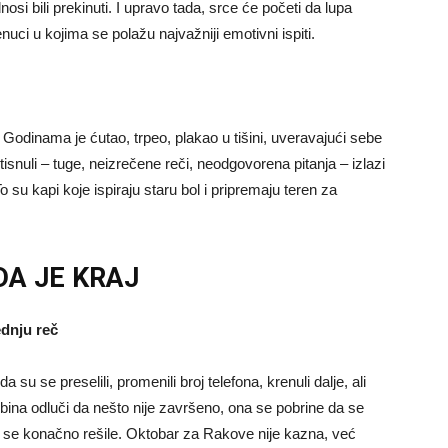
osi bili prekinuti. I upravo tada, srce će početi da lupa
enuci u kojima se polažu najvažniji emotivni ispiti.
Godinama je ćutao, trpeo, plakao u tišini, uveravajući sebe
isnuli – tuge, neizrečene reči, neodgovorena pitanja – izlazi
 su kapi koje ispiraju staru bol i pripremaju teren za
A JE KRAJ
ednju reč
 se preselili, promenili broj telefona, krenuli dalje, ali
bina odluči da nešto nije završeno, ona se pobrine da se
bi se konačno rešile. Oktobar za Rakove nije kazna, već