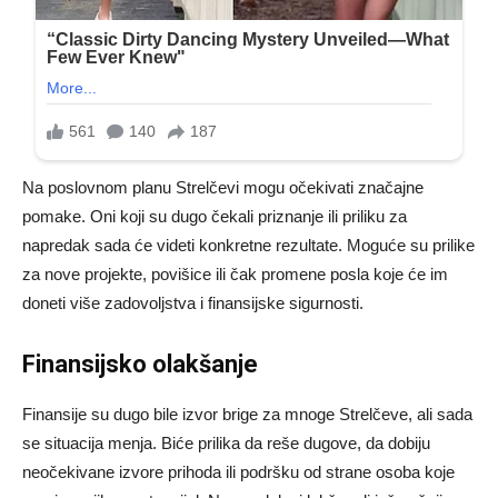
Na poslovnom planu Strelčevi mogu očekivati značajne
pomake. Oni koji su dugo čekali priznanje ili priliku za
napredak sada će videti konkretne rezultate. Moguće su prilike
za nove projekte, povišice ili čak promene posla koje će im
doneti više zadovoljstva i finansijske sigurnosti.
Finansijsko olakšanje
Finansije su dugo bile izvor brige za mnoge Strelčeve, ali sada
se situacija menja. Biće prilika da reše dugove, da dobiju
neočekivane izvore prihoda ili podršku od strane osoba koje