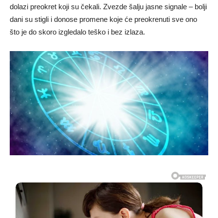
dolazi preokret koji su čekali. Zvezde šalju jasne signale – bolji
dani su stigli i donose promene koje će preokrenuti sve ono
što je do skoro izgledalo teško i bez izlaza.