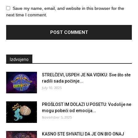
Save my name, email, and website in this browser for the
next time I comment.
Izdvojeno
STRELČEVI, USPEH JE NA VIDIKU: Sve što ste
radili sada počinje...
July 10, 2025
PROŠLOST IM DOLAZI U POSETU: Vodolije ne
mogu pobeći od emocija...
November 5, 2025
KASNO STE SHVATILI DA JE ON BIO ONAJ