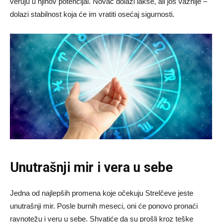
veruju u njihov potencijal. Novac dolazi lakše, ali još važnije –
dolazi stabilnost koja će im vratiti osećaj sigurnosti.
Unutrašnji mir i vera u sebe
Jedna od najlepših promena koje očekuju Strelčeve jeste
unutrašnji mir. Posle burnih meseci, oni će ponovo pronaći
ravnotežu i veru u sebe. Shvatiće da su prošli kroz teške