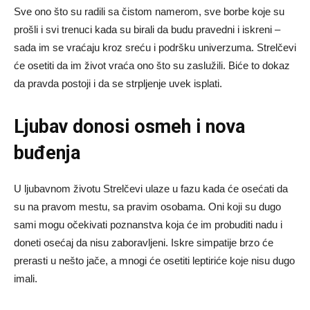
Sve ono što su radili sa čistom namerom, sve borbe koje su
prošli i svi trenuci kada su birali da budu pravedni i iskreni –
sada im se vraćaju kroz sreću i podršku univerzuma. Strelčevi
će osetiti da im život vraća ono što su zaslužili. Biće to dokaz
da pravda postoji i da se strpljenje uvek isplati.
Ljubav donosi osmeh i nova
buđenja
U ljubavnom životu Strelčevi ulaze u fazu kada će osećati da
su na pravom mestu, sa pravim osobama. Oni koji su dugo
sami mogu očekivati poznanstva koja će im probuditi nadu i
doneti osećaj da nisu zaboravljeni. Iskre simpatije brzo će
prerasti u nešto jače, a mnogi će osetiti leptiriće koje nisu dugo
imali.