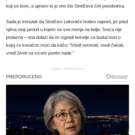
koji se bore, a upravo to je ono što Strelčeve čini posebnima.
Sada je trenutak da Strelčevi zakorače hrabro napred, jer pred
njima stoji period u kojem se sve menja na bolje. Sreća nije
prolazna – ona dolazi da im izgradi temelje za budućnost u
kojoj će konačno moći da kažu:
“Vredi verovati, vredi čekati,
vredi živeti sa srcem punim nade.”
Oglasi - Advertisement