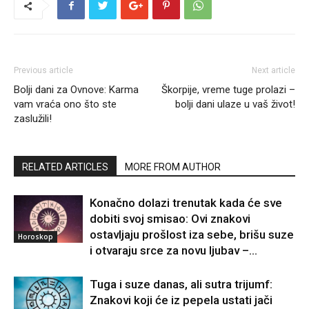
Previous article
Next article
Bolji dani za Ovnove: Karma
Škorpije, vreme tuge prolazi –
vam vraća ono što ste
bolji dani ulaze u vaš život!
zaslužili!
RELATED ARTICLES
MORE FROM AUTHOR
Konačno dolazi trenutak kada će sve
dobiti svoj smisao: Ovi znakovi
ostavljaju prošlost iza sebe, brišu suze
Horoskop
i otvaraju srce za novu ljubav –...
Tuga i suze danas, ali sutra trijumf:
Znakovi koji će iz pepela ustati jači