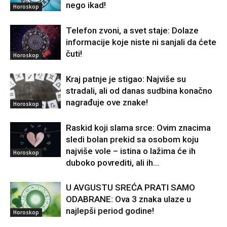
nego ikad!
Horoskop
Telefon zvoni, a svet staje: Dolaze
informacije koje niste ni sanjali da ćete
čuti!
Horoskop
Kraj patnje je stigao: Najviše su
stradali, ali od danas sudbina konačno
nagrađuje ove znake!
Horoskop
Raskid koji slama srce: Ovim znacima
sledi bolan prekid sa osobom koju
najviše vole – istina o lažima će ih
Horoskop
duboko povrediti, ali ih...
U AVGUSTU SREĆA PRATI SAMO
ODABRANE: Ova 3 znaka ulaze u
najlepši period godine!
Horoskop