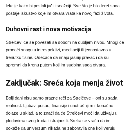
lekcije kako bi postali jači i snažniji. Sve što je bilo teret sada
postaje iskustvo koje im otvara vrata ka novoj fazi života.
Duhovni rast i nova motivacija
Strelčevi će se povezati sa sobom na dubljem nivou. Mnogi će
pronaći snagu u introspektivi, meditaciji ili jednostavno u
trenutku tišine. Osećaće da imaju jasniji pravac i da su
spremni da krenu putem koji im sudbina sada otvara.
Zaključak: Sreća koja menja život
Bolji dani nisu samo prazne reči za Strelčeve – oni su sada
realnost. Ljubav, posao, finansije i unutrašnji mir konačno
dolaze u sklad, a to znači da će Strelčevi moći da uživaju u
plodovima svog truda i istrajnosti. Sreća se vraća da im
pokaže da univerzum nikada ne zaboravlja one koji veruju i