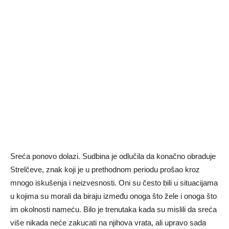
Sreća ponovo dolazi. Sudbina je odlučila da konačno obraduje
Strelčeve, znak koji je u prethodnom periodu prošao kroz
mnogo iskušenja i neizvesnosti. Oni su često bili u situacijama
u kojima su morali da biraju između onoga što žele i onoga što
im okolnosti nameću. Bilo je trenutaka kada su mislili da sreća
više nikada neće zakucati na njihova vrata, ali upravo sada