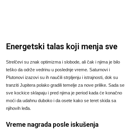
Energetski talas koji menja sve
Strelčevi su znak optimizma i slobode, ali čak i njima je bilo
teško da održe vedrinu u poslednje vreme. Saturnovi i
Plutonovi izazovi su ih naučili strpljenju i istrajnosti, dok su
tranziti Jupitera polako gradili temelje za nove prilike. Sada se
sve kockice sklapaju i pred njima je period kada će konačno
moći da udahnu duboko i da osete kako se teret skida sa
njihovih leđa.
Vreme nagrada posle iskušenja