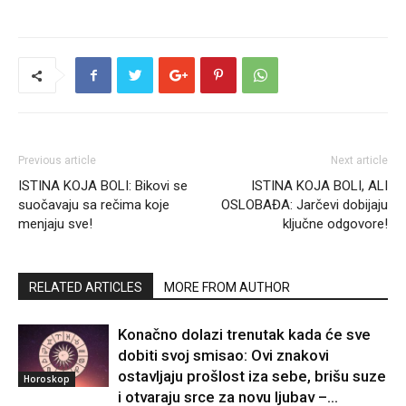
Previous article
Next article
ISTINA KOJA BOLI: Bikovi se
ISTINA KOJA BOLI, ALI
suočavaju sa rečima koje
OSLOBAĐA: Jarčevi dobijaju
menjaju sve!
ključne odgovore!
RELATED ARTICLES
MORE FROM AUTHOR
Konačno dolazi trenutak kada će sve
dobiti svoj smisao: Ovi znakovi
ostavljaju prošlost iza sebe, brišu suze
Horoskop
i otvaraju srce za novu ljubav –...