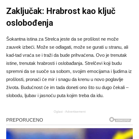
Zaključak: Hrabrost kao ključ
oslobođenja
Šokantna istina za Strelca jeste da se prošlost ne može
zauvek izbeći. Može se odlagati, može se gurati u stranu, ali
kad-tad vraća se i traži da bude prihvaćena. Ovo je trenutak
istine, trenutak hrabrosti i oslobađanja. Strelčevi koji budu
spremni da se suoče sa sobom, svojim emocijama i ljudima iz
prošlosti, pronaći će mir i snagu da krenu u novo poglavlje
života. Budućnost će im tada doneti ono što su dugo čekali –
slobodu, ljubav i jasnoću puta kojim treba da idu.
Oglasi - Advertisement