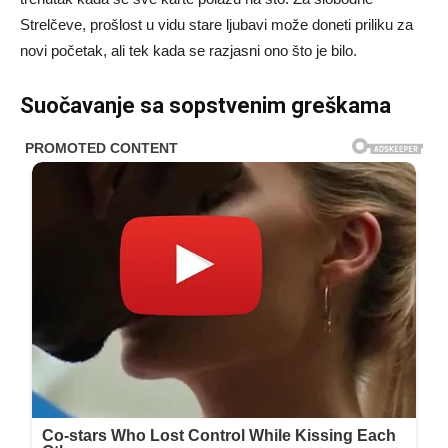
Strelčeve, prošlost u vidu stare ljubavi može doneti priliku za
novi početak, ali tek kada se razjasni ono što je bilo.
Suočavanje sa sopstvenim greškama