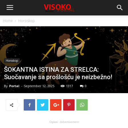
Home
Horoskop
Horoskop
ŠOKANTNA ISTINA ZA STRELCA:
Suočavanje sa prošlošću je neizbežno!
By
Portal
-
September 12, 2025
1317
0
Oglasi - Advertisement