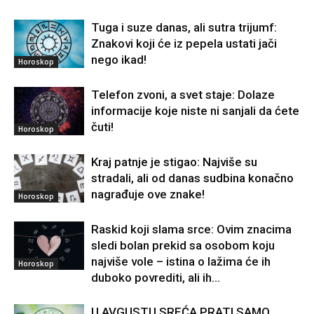
Tuga i suze danas, ali sutra trijumf:
Znakovi koji će iz pepela ustati jači
nego ikad!
Horoskop
Telefon zvoni, a svet staje: Dolaze
informacije koje niste ni sanjali da ćete
čuti!
Horoskop
Kraj patnje je stigao: Najviše su
stradali, ali od danas sudbina konačno
nagrađuje ove znake!
Horoskop
Raskid koji slama srce: Ovim znacima
sledi bolan prekid sa osobom koju
najviše vole – istina o lažima će ih
Horoskop
duboko povrediti, ali ih...
U AVGUSTU SREĆA PRATI SAMO