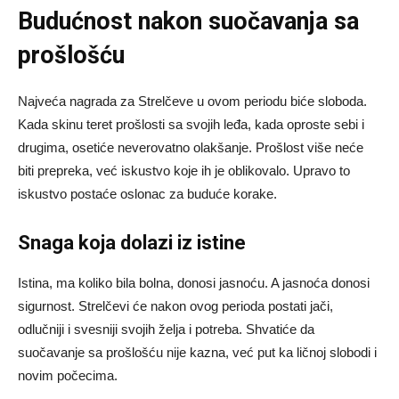
Budućnost nakon suočavanja sa
prošlošću
Najveća nagrada za Strelčeve u ovom periodu biće sloboda.
Kada skinu teret prošlosti sa svojih leđa, kada oproste sebi i
drugima, osetiće neverovatno olakšanje. Prošlost više neće
biti prepreka, već iskustvo koje ih je oblikovalo. Upravo to
iskustvo postaće oslonac za buduće korake.
Snaga koja dolazi iz istine
Istina, ma koliko bila bolna, donosi jasnoću. A jasnoća donosi
sigurnost. Strelčevi će nakon ovog perioda postati jači,
odlučniji i svesniji svojih želja i potreba. Shvatiće da
suočavanje sa prošlošću nije kazna, već put ka ličnoj slobodi i
novim počecima.