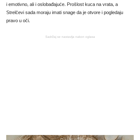
i emotivno, ali i oslobađajuće. Prošlost kuca na vrata, a
Strelčevi sada moraju imati snage da je otvore i pogledaju
pravo u oči.
Sadržaj se nastavlja nakon oglasa