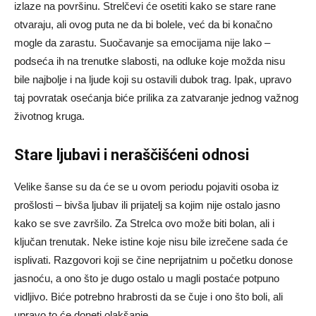
izlaze na površinu. Strelčevi će osetiti kako se stare rane
otvaraju, ali ovog puta ne da bi bolele, već da bi konačno
mogle da zarastu. Suočavanje sa emocijama nije lako –
podseća ih na trenutke slabosti, na odluke koje možda nisu
bile najbolje i na ljude koji su ostavili dubok trag. Ipak, upravo
taj povratak osećanja biće prilika za zatvaranje jednog važnog
životnog kruga.
Stare ljubavi i neraščišćeni odnosi
Velike šanse su da će se u ovom periodu pojaviti osoba iz
prošlosti – bivša ljubav ili prijatelj sa kojim nije ostalo jasno
kako se sve završilo. Za Strelca ovo može biti bolan, ali i
ključan trenutak. Neke istine koje nisu bile izrečene sada će
isplivati. Razgovori koji se čine neprijatnim u početku donose
jasnoću, a ono što je dugo ostalo u magli postaće potpuno
vidljivo. Biće potrebno hrabrosti da se čuje i ono što boli, ali
upravo to će doneti olakšanje.