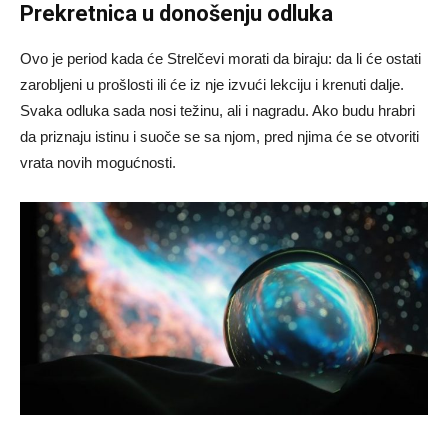
Prekretnica u donošenju odluka
Ovo je period kada će Strelčevi morati da biraju: da li će ostati
zarobljeni u prošlosti ili će iz nje izvući lekciju i krenuti dalje.
Svaka odluka sada nosi težinu, ali i nagradu. Ako budu hrabri
da priznaju istinu i suoče se sa njom, pred njima će se otvoriti
vrata novih mogućnosti.