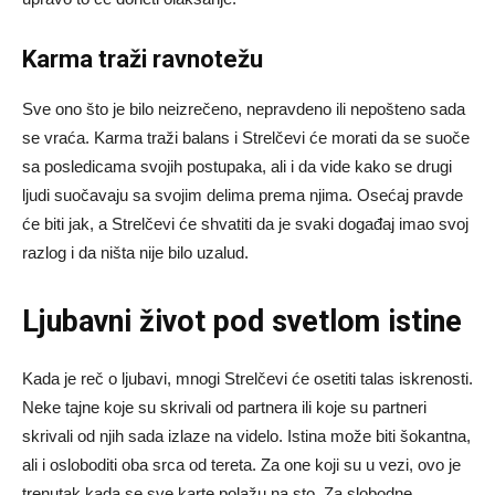
Karma traži ravnotežu
Sve ono što je bilo neizrečeno, nepravdeno ili nepošteno sada
se vraća. Karma traži balans i Strelčevi će morati da se suoče
sa posledicama svojih postupaka, ali i da vide kako se drugi
ljudi suočavaju sa svojim delima prema njima. Osećaj pravde
će biti jak, a Strelčevi će shvatiti da je svaki događaj imao svoj
razlog i da ništa nije bilo uzalud.
Ljubavni život pod svetlom istine
Kada je reč o ljubavi, mnogi Strelčevi će osetiti talas iskrenosti.
Neke tajne koje su skrivali od partnera ili koje su partneri
skrivali od njih sada izlaze na videlo. Istina može biti šokantna,
ali i osloboditi oba srca od tereta. Za one koji su u vezi, ovo je
trenutak kada se sve karte polažu na sto. Za slobodne