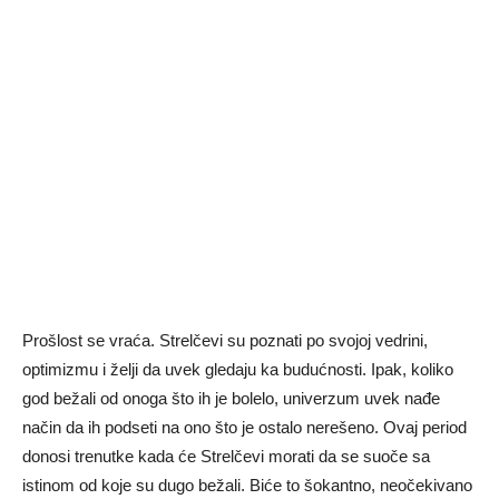
Prošlost se vraća. Strelčevi su poznati po svojoj vedrini,
optimizmu i želji da uvek gledaju ka budućnosti. Ipak, koliko
god bežali od onoga što ih je bolelo, univerzum uvek nađe
način da ih podseti na ono što je ostalo nerešeno. Ovaj period
donosi trenutke kada će Strelčevi morati da se suoče sa
istinom od koje su dugo bežali. Biće to šokantno, neočekivano