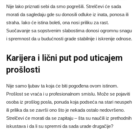
Nije lako priznati sebi da smo pogrešili. Strelčevi će sada
morati da sagledaju gde su donosili odluke iz inata, ponosa ili
straha. Iako će istina boleti, ona nosi priliku za rast.
Suočavanje sa sopstvenim slabostima donosi ogromnu snagu
i spremnost da u budućnosti grade stabilnije i iskrenije odnose.
Karijera i lični put pod uticajem
prošlosti
Nije samo ljubav ta koja će biti pogođena ovom istinom.
Prošlost se vraća i u profesionalnom smislu. Može se pojaviti
osoba iz prošlog posla, ponuda koja podseća na stari neuspeh
ili prilika da se završi ono što je nekada ostalo nedovršeno.
Strelčevi će morati da se zapitaju – šta su naučili iz prethodnih
iskustava i da li su spremni da sada urade drugačije?