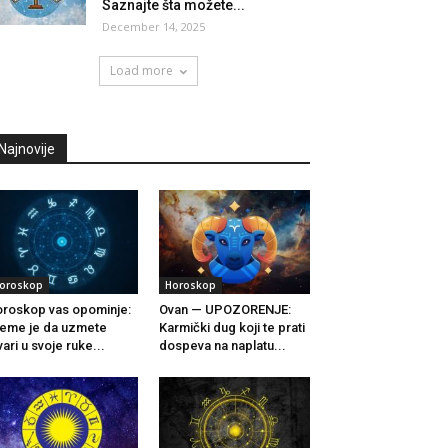
Saznajte šta možete...
December 14, 2025
Load more
Najnovije
oroskop
Horoskop
roskop vas opominje:
Ovan — UPOZORENJE:
eme je da uzmete
Karmički dug koji te prati
vari u svoje ruke...
dospeva na naplatu...