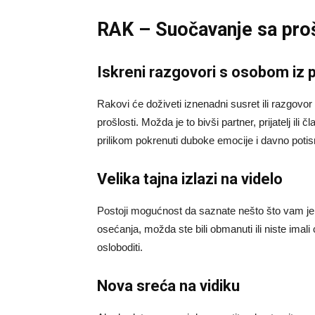
RAK – Suočavanje sa proš
Iskreni razgovori s osobom iz p
Rakovi će doživeti iznenadni susret ili razgovor
prošlosti. Možda je to bivši partner, prijatelj ili
prilikom pokrenuti duboke emocije i davno potisn
Velika tajna izlazi na videlo
Postoji mogućnost da saznate nešto što vam je
osećanja, možda ste bili obmanuti ili niste imali
osloboditi.
Nova sreća na vidiku