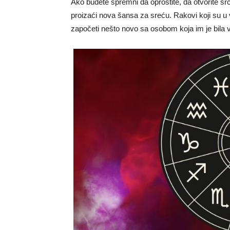
Ako budete spremni da oprostite, da otvorite s
proizaći nova šansa za sreću. Rakovi koji su u 
započeti nešto novo sa osobom koja im je bila 