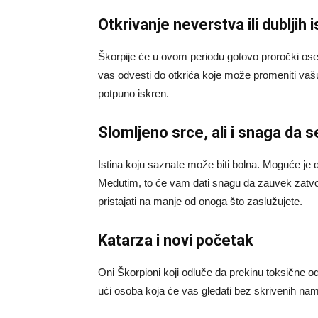
Otkrivanje neverstva ili dubljih i
Škorpije će u ovom periodu gotovo proročki oseća
vas odvesti do otkrića koje može promeniti vaš
potpuno iskren.
Slomljeno srce, ali i snaga da s
Istina koju saznate može biti bolna. Moguće je
Međutim, to će vam dati snagu da zauvek zatvori
pristajati na manje od onoga što zaslužujete.
Katarza i novi početak
Oni Škorpioni koji odluče da prekinu toksične 
ući osoba koja će vas gledati bez skrivenih nam