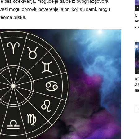
rce bez očekivanja, moguće je da će iz ovog razgovora
H
vezi mogu obnoviti poverenje, a oni koji su sami, mogu
U 
veoma bliska.
Ka
vr
H
IS
ZA
na