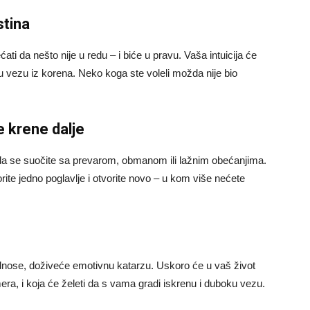
stina
ti da nešto nije u redu – i biće u pravu. Vaša intuicija će
u vezu iz korena. Neko koga ste voleli možda nije bio
e krene dalje
 da se suočite sa prevarom, obmanom ili lažnim obećanjima.
te jedno poglavlje i otvorite novo – u kom više nećete
odnose, doživeće emotivnu katarzu. Uskoro će u vaš život
era, i koja će želeti da s vama gradi iskrenu i duboku vezu.