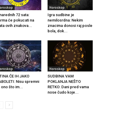
oroskop
Horoskop
narednih 72 sata:
Igra sudbine je
rma će pokucati na
nemilosrdna: Nekim
ata ovih znakova...
znacima donosi raj posle
bola, dok...
oroskop
Horoskop
TINA ĆE IH JAKO
SUDBINA VAM
BOLETI: Nisu spremni
POKLANJA NEŠTO
 ono što im...
RETKO: Dani pred vama
nose čudo koje...