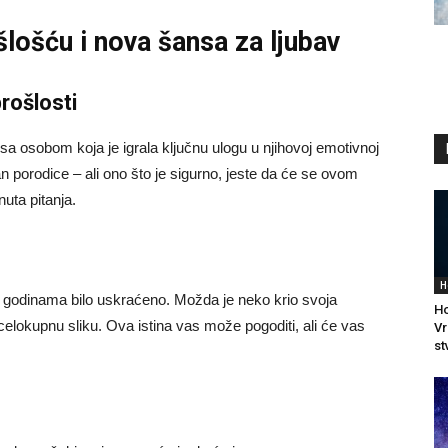
lošću i nova šansa za ljubav
rošlosti
 sa osobom koja je igrala ključnu ulogu u njihovoj emotivnoj
 član porodice – ali ono što je sigurno, jeste da će se ovom
uta pitanja.
H
 godinama bilo uskraćeno. Možda je neko krio svoja
Ho
 celokupnu sliku. Ova istina vas može pogoditi, ali će vas
Vr
st