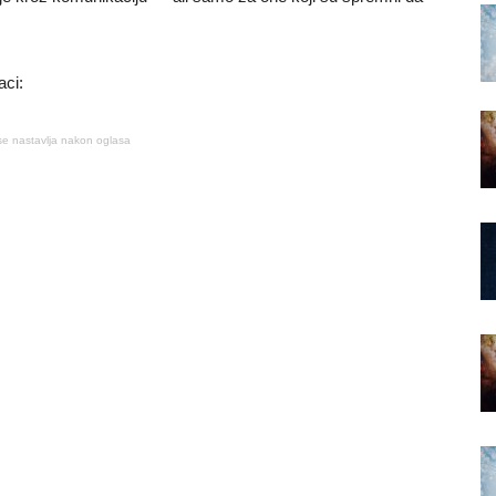
aci:
se nastavlja nakon oglasa