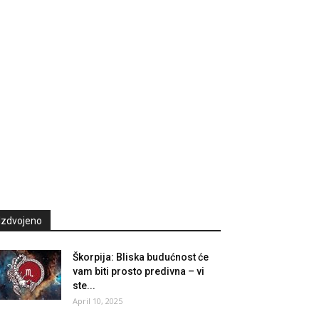
Izdvojeno
Škorpija: Bliska budućnost će
vam biti prosto predivna – vi
ste...
April 10, 2025