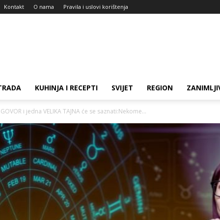
Kontakt
O nama
Pravila i uslovi korištenja
TRADA
KUHINJA I RECEPTI
SVIJET
REGION
ZANIMLJI
GOVOR i jedna VELIKA TAJNA će se saznati:Nekome...