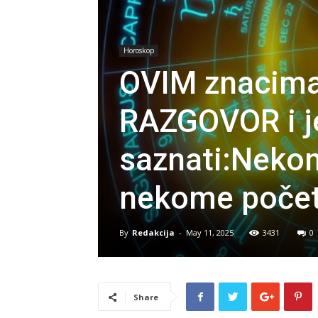
Horoskop
OVIM znacima
RAZGOVOR i j
saznati:Nekom
nekome počet
By
Redakcija
-
May 11, 2025
3431
0
Share