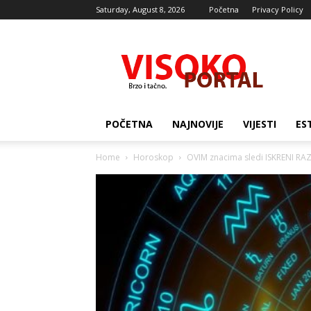
Saturday, August 8, 2026
Početna
Privacy Policy
Visocki
portal
POČETNA
NAJNOVIJE
VIJESTI
ES
Home
Horoskop
OVIM znacima sledi ISKRENI RAZ