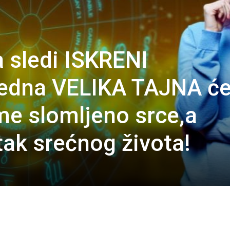
 sledi ISKRENI
edna VELIKA TAJNA će
e slomljeno srce,a
ak srećnog života!