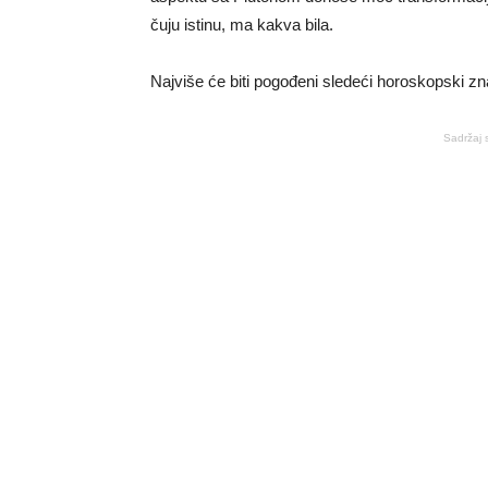
čuju istinu, ma kakva bila.
Najviše će biti pogođeni sledeći horoskopski zn
Sadržaj 