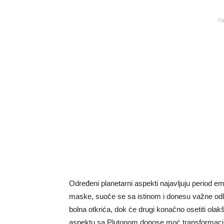
Og
Određeni planetarni aspekti najavljuju period e
maske, suoče se sa istinom i donesu važne odluke
bolna otkrića, dok će drugi konačno osetiti olak
aspektu sa Plutonom donose moć transformacij