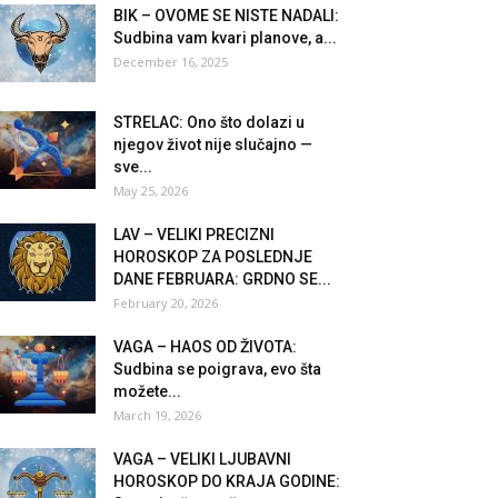
BIK – OVOME SE NISTE NADALI:
Sudbina vam kvari planove, a...
December 16, 2025
STRELAC: Ono što dolazi u
njegov život nije slučajno —
sve...
May 25, 2026
LAV – VELIKI PRECIZNI
HOROSKOP ZA POSLEDNJE
DANE FEBRUARA: GRDNO SE...
February 20, 2026
VAGA – HAOS OD ŽIVOTA:
Sudbina se poigrava, evo šta
možete...
March 19, 2026
VAGA – VELIKI LJUBAVNI
HOROSKOP DO KRAJA GODINE: