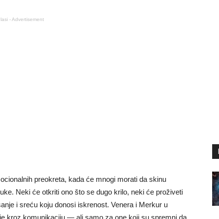
lasi - Advertisement
mocionalnih preokreta, kada će mnogi morati da skinu
. Neki će otkriti ono što se dugo krilo, neki će proživeti
šanje i sreću koju donosi iskrenost. Venera i Merkur u
e kroz komunikaciju — ali samo za one koji su spremni da