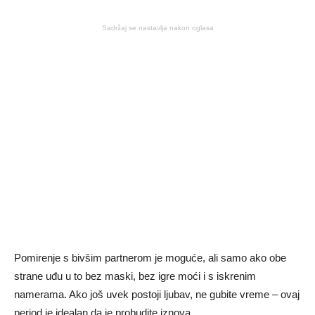
Sadržaj se nastavlja nakon oglasa
Pomirenje s bivšim partnerom je moguće, ali samo ako obe
strane uđu u to bez maski, bez igre moći i s iskrenim
namerama. Ako još uvek postoji ljubav, ne gubite vreme – ovaj
period je idealan da je probudite iznova.