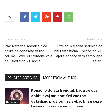
Previous article
Next article
Rak: Naredna sedmica biće
Strelac: Naredna sedmica će
prilika da donesete važne
biti fantastična – period do 21.
odluke – ovo su promene koje
aprila doneće vam samo lepe
će uslediti do 21. aprila…
stvari!
RELATED ARTICLES
MORE FROM AUTHOR
Konačno dolazi trenutak kada će sve
dobiti svoj smisao: Ovi znakovi
ostavljaju prošlost iza sebe, brišu suze
Horoskop
i otvaraju srce za novu ljubav –...