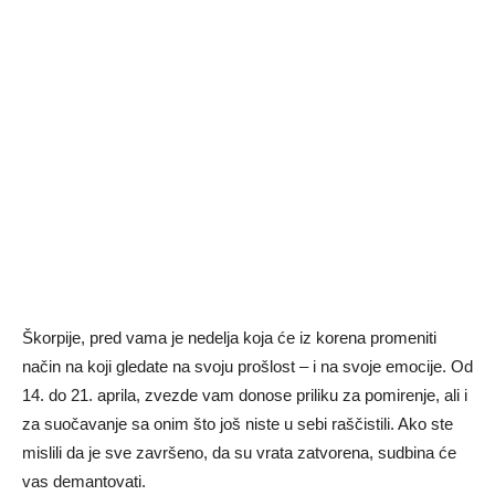
Škorpije, pred vama je nedelja koja će iz korena promeniti
način na koji gledate na svoju prošlost – i na svoje emocije. Od
14. do 21. aprila, zvezde vam donose priliku za pomirenje, ali i
za suočavanje sa onim što još niste u sebi raščistili. Ako ste
mislili da je sve završeno, da su vrata zatvorena, sudbina će
vas demantovati.