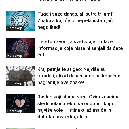
Tuga i suze danas, ali sutra trijumf:
Znakovi koji će iz pepela ustati jači
nego ikad!
Horoskop
Telefon zvoni, a svet staje: Dolaze
informacije koje niste ni sanjali da ćete
čuti!
Horoskop
Kraj patnje je stigao: Najviše su
stradali, ali od danas sudbina konačno
nagrađuje ove znake!
Horoskop
Raskid koji slama srce: Ovim znacima
sledi bolan prekid sa osobom koju
najviše vole – istina o lažima će ih
Horoskop
duboko povrediti, ali ih...