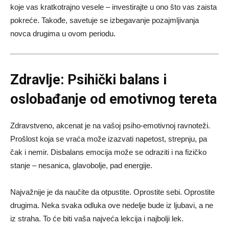
koje vas kratkotrajno vesele – investirajte u ono što vas zaista
pokreće. Takođe, savetuje se izbegavanje pozajmljivanja
novca drugima u ovom periodu.
Zdravlje: Psihički balans i
oslobađanje od emotivnog tereta
Zdravstveno, akcenat je na vašoj psiho-emotivnoj ravnoteži.
Prošlost koja se vraća može izazvati napetost, strepnju, pa
čak i nemir. Disbalans emocija može se odraziti i na fizičko
stanje – nesanica, glavobolje, pad energije.
Najvažnije je da naučite da otpustite. Oprostite sebi. Oprostite
drugima. Neka svaka odluka ove nedelje bude iz ljubavi, a ne
iz straha. To će biti vaša najveća lekcija i najbolji lek.