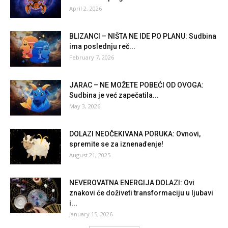
April 2, 2026
BLIZANCI – NIŠTA NE IDE PO PLANU: Sudbina
ima poslednju reč...
February 7, 2026
JARAC – NE MOŽETE POBEĆI OD OVOGA:
Sudbina je već zapečatila...
May 3, 2026
DOLAZI NEOČEKIVANA PORUKA: Ovnovi,
spremite se za iznenađenje!
August 21, 2025
NEVEROVATNA ENERGIJA DOLAZI: Ovi
znakovi će doživeti transformaciju u ljubavi
i...
January 15, 2026