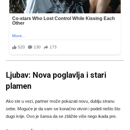
Ljubav: Nova poglavlja i stari
plamen
Ako ste u vezi, partner može pokazati novu, dublju stranu
sebe. Moguće je da vam se konačno otvori i podeli nešto što
dugo krije. Ovo je šansa da se zbližite više nego ikada pre.