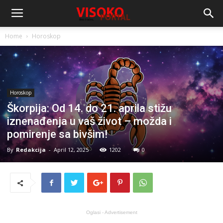
Home
Horoskop
Horoskop
Škorpija: Od 14. do 21. aprila stižu
iznenađenja u vaš život – možda i
pomirenje sa bivšim!
By
Redakcija
-
April 12, 2025
1202
0
Oglasi - Advertisement