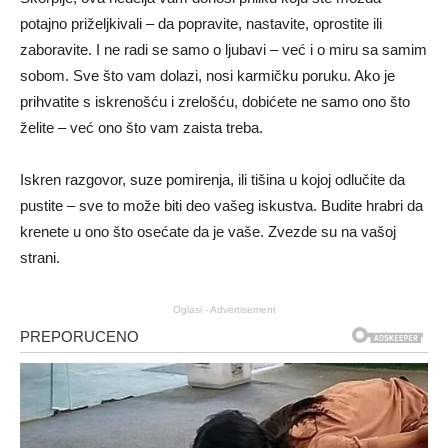
potajno priželjkivali – da popravite, nastavite, oprostite ili
zaboravite. I ne radi se samo o ljubavi – već i o miru sa samim
sobom. Sve što vam dolazi, nosi karmičku poruku. Ako je
prihvatite s iskrenošću i zrelošću, dobićete ne samo ono što
želite – već ono što vam zaista treba.
Iskren razgovor, suze pomirenja, ili tišina u kojoj odlučite da
pustite – sve to može biti deo vašeg iskustva. Budite hrabri da
krenete u ono što osećate da je vaše. Zvezde su na vašoj
strani.
Oglasi - Advertisement