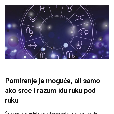
Pomirenje je moguće, ali samo
ako srce i razum idu ruku pod
ruku
Škorpije, ova nedelja vam donosi priliku koju ste možda