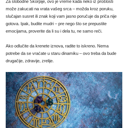
Za slobodne Škorpije, ovo je vreme kada neko iz prošlosti
može zakucati na vrata vašeg srca – možda kroz poruku,
slučajan susret ili znak koji vam jasno poručuje da priča nije
gotova. Ipak, budite mudri – pre nego što se prepustite
emocijama, proverite da li su i dela tu, ne samo reči.
Ako odlučite da krenete iznova, radite to iskreno. Nema
potrebe da se vraćate u staru dinamiku – ovo treba da bude
drugačije, zdravije, zrelije.