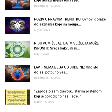
koje dolazi menja tok vašeg...
December 16, 2025
POZIV U PRAVOM TRENUTKU: Ovnovi dolaze
do saznanja koje im menja...
July 27, 2025
NISU POMIŠLJALI DA IM SE ŽELJA MOŽE
ISPUNITI: Sreća kakvu nisu...
May 7, 2026
LAV – NEMA BEGA OD SUDBINE: Ono što
dolazi potpuno vas...
December 13, 2025
“Zaprosio sam djevojku starim prstenom
koji je porodično naslijeđe…”
March 15, 2025