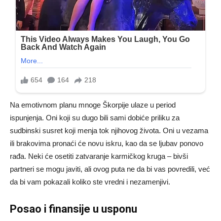
Na emotivnom planu mnoge Škorpije ulaze u period
ispunjenja. Oni koji su dugo bili sami dobiće priliku za
sudbinski susret koji menja tok njihovog života. Oni u vezama
ili brakovima pronaći će novu iskru, kao da se ljubav ponovo
rađa. Neki će osetiti zatvaranje karmičkog kruga – bivši
partneri se mogu javiti, ali ovog puta ne da bi vas povredili, već
da bi vam pokazali koliko ste vredni i nezamenjivi.
Posao i finansije u usponu