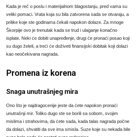
Kada je reč o poslu i materijalnom blagostanju, pred vama su
veliki pomaci. Vrata koja su bila zatvorena sada se otvaraju, a
prilike koje ste godinama čekali napokon dolaze. Za mnoge
Škorpije ovo je trenutak kada se trud i ulaganje konačno
isplate. Neki će dobiti unapređenje, drugi će pronaći posao koji
su dugo želeli, a treći će doživeti finansijski dobitak koji dolazi
kao neočekivana nagrada.
Promena iz korena
Snaga unutrašnjeg mira
Ono što je najdragocenije jeste da ćete napokon pronaći
unutrašnji mir. Toliko dugo ste se borili sa sobom, svojim
mislima i strahovima, da ćete sada, kada talas nagrada počne
da dolazi, shvatiti da sve ima smisla. Suze koje su nekada bile