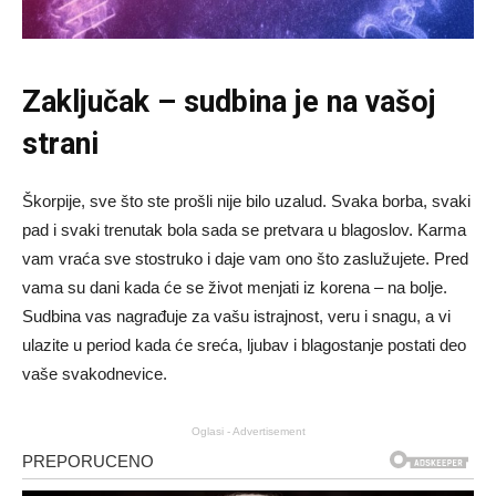
Zaključak – sudbina je na vašoj
strani
Škorpije, sve što ste prošli nije bilo uzalud. Svaka borba, svaki
pad i svaki trenutak bola sada se pretvara u blagoslov. Karma
vam vraća sve stostruko i daje vam ono što zaslužujete. Pred
vama su dani kada će se život menjati iz korena – na bolje.
Sudbina vas nagrađuje za vašu istrajnost, veru i snagu, a vi
ulazite u period kada će sreća, ljubav i blagostanje postati deo
vaše svakodnevice.
Oglasi - Advertisement