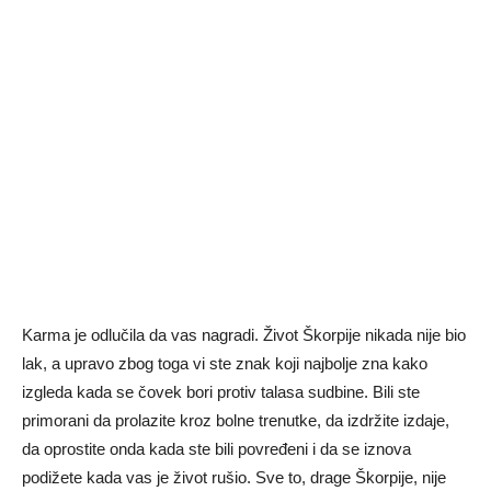
Karma je odlučila da vas nagradi. Život Škorpije nikada nije bio
lak, a upravo zbog toga vi ste znak koji najbolje zna kako
izgleda kada se čovek bori protiv talasa sudbine. Bili ste
primorani da prolazite kroz bolne trenutke, da izdržite izdaje,
da oprostite onda kada ste bili povređeni i da se iznova
podižete kada vas je život rušio. Sve to, drage Škorpije, nije