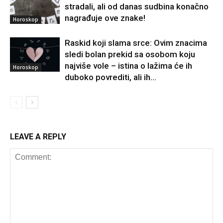
stradali, ali od danas sudbina konačno
nagrađuje ove znake!
Horoskop
Raskid koji slama srce: Ovim znacima
sledi bolan prekid sa osobom koju
najviše vole – istina o lažima će ih
Horoskop
duboko povrediti, ali ih...
LEAVE A REPLY