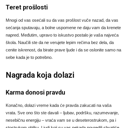
Teret prošlosti
Mnogi od vas osećali su da vas prošlost vuče nazad, da vas
sećanja sputavaju, a bolne uspomene ne daju vam da krenete
napred. Međutim, upravo to iskustvo postalo je vaša najveća
škola. Naučili ste da ne verujete lepim rečima bez dela, da
cenite iskrenost, da birate prave ljude i da se oslonite samo na
sebe kada je to potrebno.
Nagrada koja dolazi
Karma donosi pravdu
Konačno, dolazi vreme kada će pravda zakucati na vaša
vrata. Sve ono što ste davali – ljubav, podršku, razumevanje,
nesebičnu energiju – vraća vam se u deseterostrukom, pa i
stostrukom obliku. Ljudi koji su vas nekada povredili shvatiće