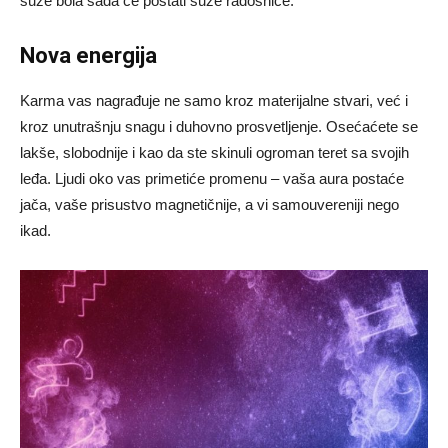
suze bola sada će postati suze radosnice.
Nova energija
Karma vas nagrađuje ne samo kroz materijalne stvari, već i
kroz unutrašnju snagu i duhovno prosvetljenje. Osećaćete se
lakše, slobodnije i kao da ste skinuli ogroman teret sa svojih
leđa. Ljudi oko vas primetiće promenu – vaša aura postaće
jača, vaše prisustvo magnetičnije, a vi samouvereniji nego
ikad.