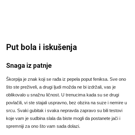
Put bola i iskušenja
Snaga iz patnje
Škorpija je znak koji se rađa iz pepela poput feniksa. Sve ono
što ste preživeli, a drugi ljudi možda ne bi izdržali, vas je
oblikovalo u snažnu ličnost. U trenucima kada su se drugi
povlačili, vi ste stajali uspravno, bez obzira na suze i nemire u
srcu. Svaki gubitak i svaka nepravda zapravo su bili testovi
koje vam je sudbina slala da biste mogli da postanete jači i
spremniji za ono što vam sada dolazi.