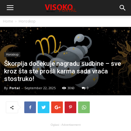
Home
Horoskop
Horoskop
Škorpija dočekuje nagradu sudbine – sve
kroz šta ste prošli karma sada vraća
stostruko!
By
Portal
-
September 22, 2025
3060
0
Oglasi - Advertisement