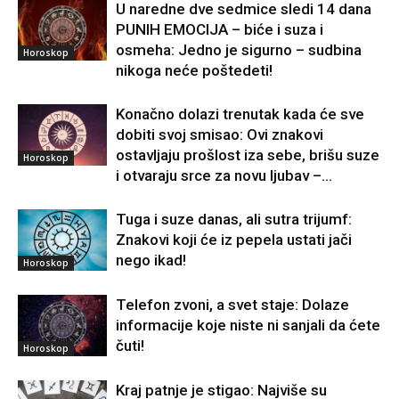
U naredne dve sedmice sledi 14 dana
PUNIH EMOCIJA – biće i suza i
osmeha: Jedno je sigurno – sudbina
Horoskop
nikoga neće poštedeti!
Konačno dolazi trenutak kada će sve
dobiti svoj smisao: Ovi znakovi
ostavljaju prošlost iza sebe, brišu suze
Horoskop
i otvaraju srce za novu ljubav –...
Tuga i suze danas, ali sutra trijumf:
Znakovi koji će iz pepela ustati jači
nego ikad!
Horoskop
Telefon zvoni, a svet staje: Dolaze
informacije koje niste ni sanjali da ćete
čuti!
Horoskop
Kraj patnje je stigao: Najviše su