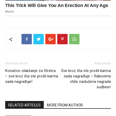
Previous article
Next article
Konačno olakšanje za Strelca
Sve kroz šta ste prošli karma
– sve kroz šta ste prošli karma
sada nagrađuje – Rakovima
sada nagrađuje!
stiže zaslužena nagrada
sudbine!
RELATED ARTICLES
MORE FROM AUTHOR