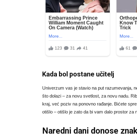
Kada bol postane učitelj
Univerzum vas je stavio na put razumevanja, ne
što dolazi – za novu svetlost, za novu nadu. Rib
kraj, već poziv na ponovno rađanje. Bićete sprem
otišlo – otišlo je zato da bi vam dalo prostor za
Naredni dani donose znako