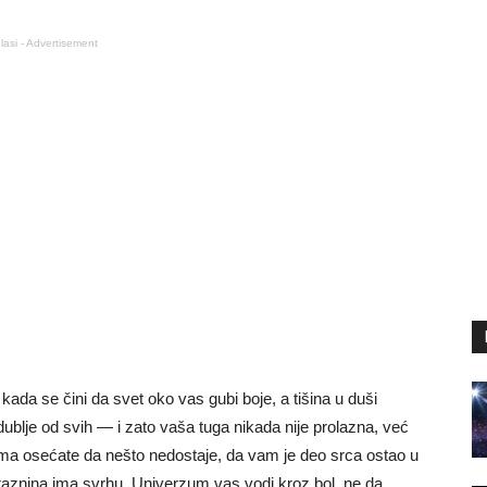
lasi - Advertisement
 kada se čini da svet oko vas gubi boje, a tišina u duši
dublje od svih — i zato vaša tuga nikada nije prolazna, već
ima osećate da nešto nedostaje, da vam je deo srca ostao u
a praznina ima svrhu. Univerzum vas vodi kroz bol, ne da