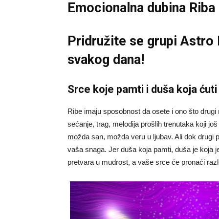
Emocionalna dubina Riba 
Pridružite se grupi
Astro
svakog dana!
Srce koje pamti i duša koja ćuti
Ribe imaju sposobnost da osete i ono što drugi 
sećanje, trag, melodija prošlih trenutaka koji j
možda san, možda veru u ljubav. Ali dok drugi p
vaša snaga. Jer duša koja pamti, duša je koja je
pretvara u mudrost, a vaše srce će pronaći razlog