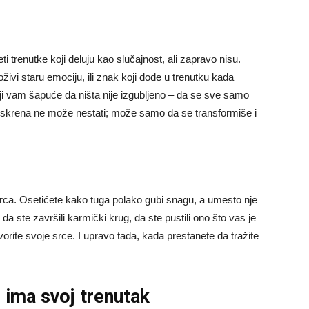
renutke koji deluju kao slučajnost, ali zapravo nisu.
oživi staru emociju, ili znak koji dođe u trenutku kada
oji vam šapuće da ništa nije izgubljeno – da se sve samo
la iskrena ne može nestati; može samo da se transformiše i
srca. Osetićete kako tuga polako gubi snagu, a umesto nje
k da ste završili karmički krug, da ste pustili ono što vas je
vorite svoje srce. I upravo tada, kada prestanete da tražite
e ima svoj trenutak