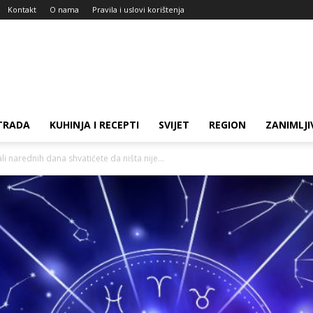
Kontakt
O nama
Pravila i uslovi korištenja
TRADA
KUHINJA I RECEPTI
SVIJET
REGION
ZANIMLJI
 narednih dana shvatićete da ništa nije...