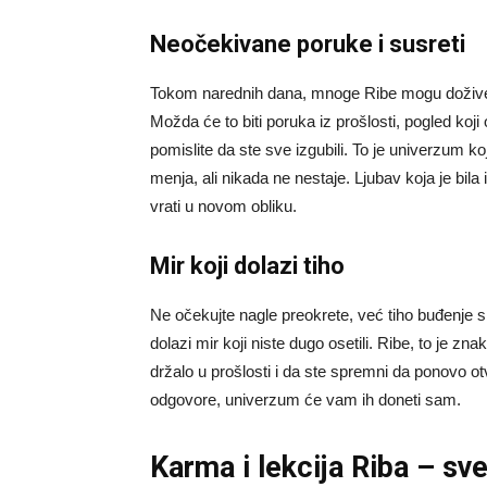
Neočekivane poruke i susreti
Tokom narednih dana, mnoge Ribe mogu doživeti t
Možda će to biti poruka iz prošlosti, pogled koji 
pomislite da ste sve izgubili. To je univerzum k
menja, ali nikada ne nestaje. Ljubav koja je bi
vrati u novom obliku.
Mir koji dolazi tiho
Ne očekujte nagle preokrete, već tiho buđenje 
dolazi mir koji niste dugo osetili. Ribe, to je zna
držalo u prošlosti i da ste spremni da ponovo ot
odgovore, univerzum će vam ih doneti sam.
Karma i lekcija Riba – sv