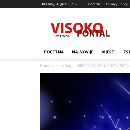
Thursday, August 6, 2026
Početna
Privacy Policy
Visocki
portal
POČETNA
NAJNOVIJE
VIJESTI
ES
Home
Horoskop
RIBE: TUGA NE NAPUŠTA SRCE, ali