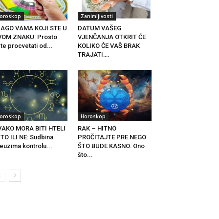
oroskop
Zanimljivosti
LAGO VAMA KOJI STE U
DATUM VAŠEG
VOM ZNAKU: Prosto
VJENČANJA OTKRIT ĆE
te procvetati od...
KOLIKO ĆE VAŠ BRAK
TRAJATI….
oroskop
Horoskop
VAKO MORA BITI HTELI
RAK – HITNO
 TO ILI NE: Sudbina
PROČITAJTE PRE NEGO
euzima kontrolu...
ŠTO BUDE KASNO: Ono
što...