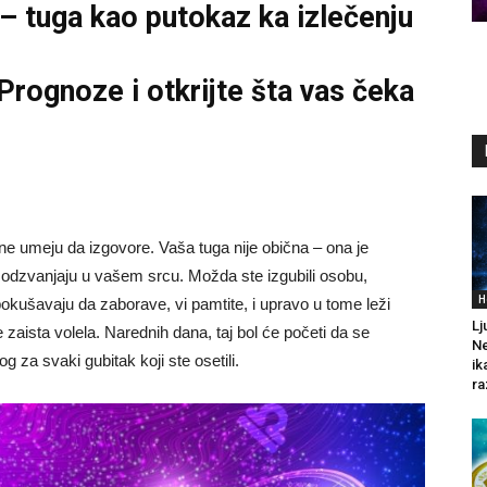
– tuga kao putokaz ka izlečenju
 Prognoze
i otkrijte šta vas čeka
ne umeju da izgovore. Vaša tuga nije obična – ona je
oš odzvanjaju u vašem srcu. Možda ste izgubili osobu,
H
okušavaju da zaborave, vi pamtite, i upravo u tome leži
Lj
 zaista volela. Narednih dana, taj bol će početi da se
Ne
 za svaki gubitak koji ste osetili.
ik
ra