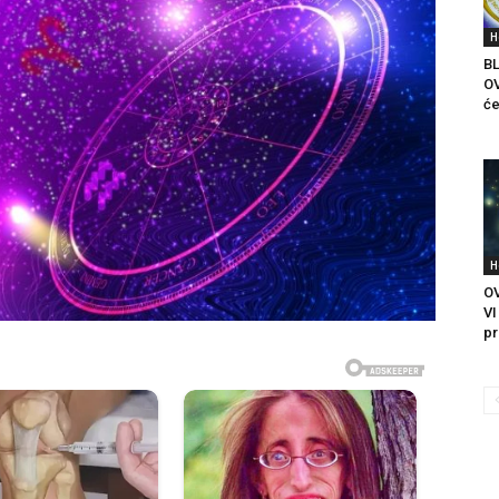
H
B
O
će
H
O
VI
pr