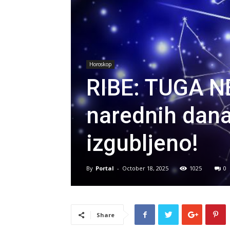
Horoskop
RIBE: TUGA N
narednih dana 
izgubljeno!
By
Portal
-
October 18, 2025
1025
0
Share