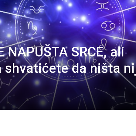
E NAPUŠTA SRCE, ali
shvatićete da ništa ni