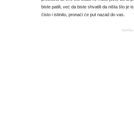
biste patili, već da biste shvatili da ništa što je 
čisto i istinito, pronaći će put nazad do vas.
Sadržaj 