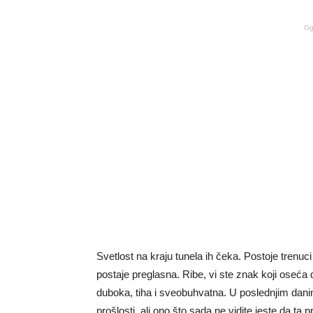
Og
Svetlost na kraju tunela ih čeka. Postoje trenuci
postaje preglasna. Ribe, vi ste znak koji oseća 
duboka, tiha i sveobuhvatna. U poslednjim dan
prošlosti, ali ono što sada ne vidite jeste da t