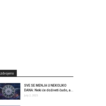
Izdvojeno
SVE SE MENJA U NEKOLIKO
DANA: Neki će doživeti čudo, a...
July 2, 2025