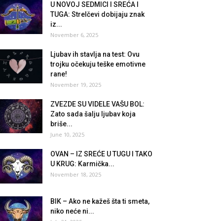
U NOVOJ SEDMICI I SREĆA I
TUGA: Strelčevi dobijaju znak
iz...
November 6, 2025
Ljubav ih stavlja na test: Ovu
trojku očekuju teške emotivne
rane!
November 19, 2025
ZVEZDE SU VIDELE VAŠU BOL:
Zato sada šalju ljubav koja
briše...
June 10, 2025
OVAN – IZ SREĆE U TUGU I TAKO
U KRUG: Karmička...
November 18, 2025
BIK – Ako ne kažeš šta ti smeta,
niko neće ni...