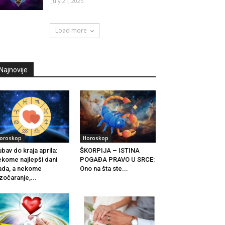
July 21, 2025
Load more
Najnovije
oroskop
Horoskop
ubav do kraja aprila:
ŠKORPIJA – ISTINA
kome najlepši dani
POGAĐA PRAVO U SRCE:
ada, a nekome
Ono na šta ste...
zočaranje,...