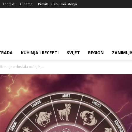
Kontakt
O nama
Pravila i uslovi korištenja
TRADA
KUHINJA I RECEPTI
SVIJET
REGION
ZANIMLJI
ina je odustala od njih,...