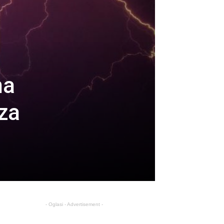
na
 za
- Oglasi - Advertisement -