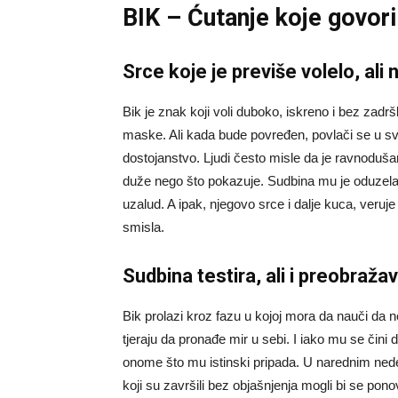
BIK – Ćutanje koje govori 
Srce koje je previše volelo, ali 
Bik je znak koji voli duboko, iskreno i bez zadr
maske. Ali kada bude povređen, povlači se u svo
dostojanstvo. Ljudi često misle da je ravnoduša
duže nego što pokazuje. Sudbina mu je oduzela mn
uzalud. A ipak, njegovo srce i dalje kuca, veruj
smisla.
Sudbina testira, ali i preobraža
Bik prolazi kroz fazu u kojoj mora da nauči da n
tjeraju da pronađe mir u sebi. I iako mu se čin
onome što mu istinski pripada. U narednim ned
koji su završili bez objašnjenja mogli bi se pon