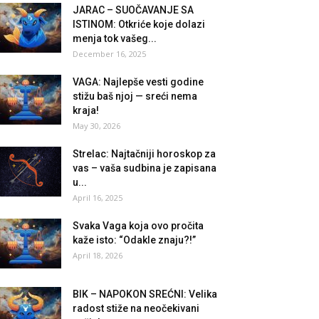
JARAC – SUOČAVANJE SA
ISTINOM: Otkriće koje dolazi
menja tok vašeg...
December 16, 2025
VAGA: Najlepše vesti godine
stižu baš njoj — sreći nema
kraja!
May 30, 2026
Strelac: Najtačniji horoskop za
vas – vaša sudbina je zapisana
u...
April 16, 2025
Svaka Vaga koja ovo pročita
kaže isto: “Odakle znaju?!”
April 18, 2026
BIK – NAPOKON SREĆNI: Velika
radost stiže na neočekivani