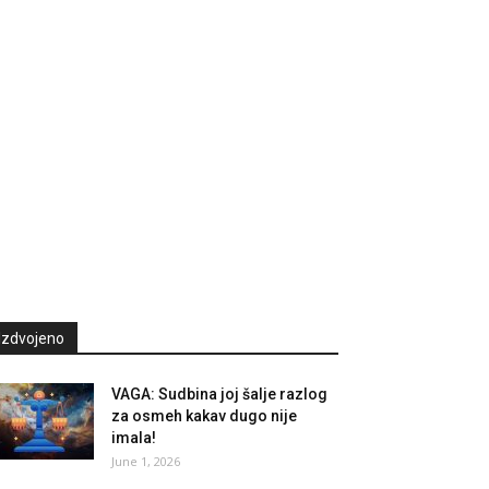
Izdvojeno
VAGA: Sudbina joj šalje razlog
za osmeh kakav dugo nije
imala!
June 1, 2026