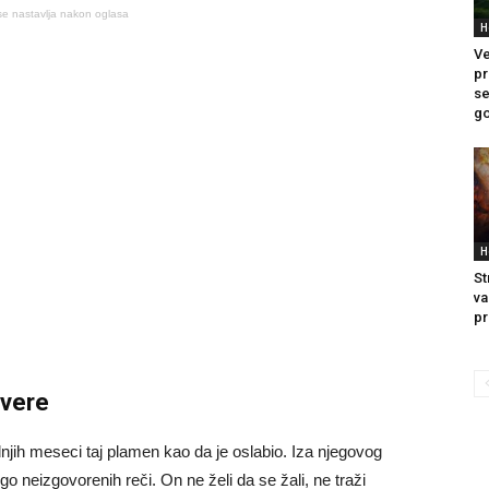
se nastavlja nakon oglasa
H
Ve
pr
se
go
H
St
va
pr
 vere
njih meseci taj plamen kao da je oslabio. Iza njegovog
o neizgovorenih reči. On ne želi da se žali, ne traži