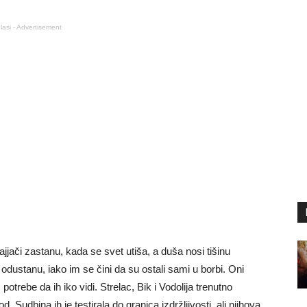
lasi - Advertisement
ajjači zastanu, kada se svet utiša, a duša nosi tišinu
odustanu, iako im se čini da su ostali sami u borbi. Oni
otrebe da ih iko vidi. Strelac, Bik i Vodolija trenutno
od. Sudbina ih je testirala do granica izdržljivosti, ali njihova