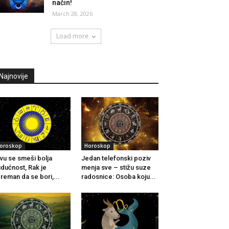
način!
March 28, 2026
Load more
Najnovije
oroskop
Horoskop
vu se smeši bolja
Jedan telefonski poziv
dućnost, Rak je
menja sve – stižu suze
reman da se bori,...
radosnice: Osoba koju...