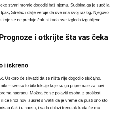
ke stvari morale dogoditi baš njemu. Sudbina ga je suočila
Ipak, Strelac i dalje veruje da sve ima svoj razlog. Njegovo
ca koje se ne predaje čak ni kada sve izgleda izgubljeno.
 Prognoze
i otkrijte šta vas čeka
o i iskreno
. Uskoro će shvatiti da se ništa nije dogodilo slučajno.
lomile – sve su to bile lekcije koje su ga pripremale za novi
prema nagradu. Možda će se pojaviti osoba iz prošlosti
li će kroz novi susret shvatiti da je vreme da pusti ono što
misao čak i u haosu, i sada dolazi trenutak kada će mu