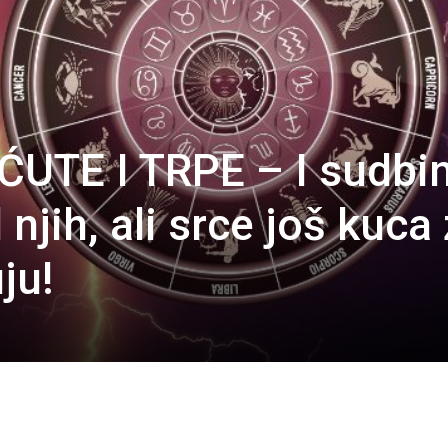
ĆUTE I TRPE – I sudbi
 njih, ali srce još kuca
ju!