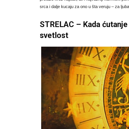
srca i dalje kucaju za ono u šta veruju – za ljub
STRELAC – Kada ćutanje p
svetlost