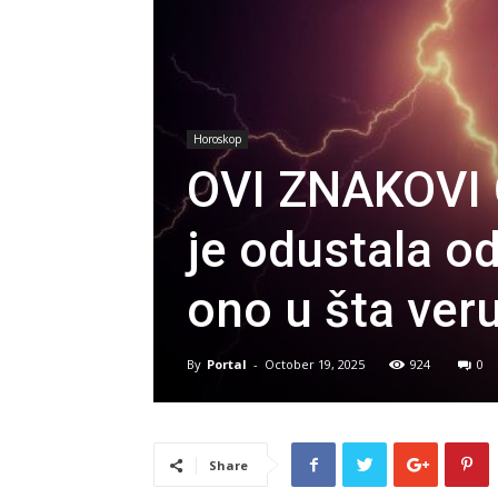
Horoskop
OVI ZNAKOVI 
je odustala od
ono u šta veru
By
Portal
-
October 19, 2025
924
0
Share