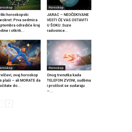
oroskop
Horoskop
liki horoskopski
JARAC – NEOČEKIVANE
eokret: Prva sedmica
VESTI ĆE VAS OSTAVITI
ptembra odrediće kraj
U ŠOKU: Suze
dine i otkriti...
radosnice...
oroskop
Horoskop
relčevi, ovaj horoskop
Onog trenutka kada
s plaši – ali MORATE da
TELEFON ZVONI, sudbina
očitate do...
i prošlost se sudaraju
–...