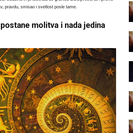
av, pravdu, smisao i svetlost posle tame.
ostane molitva i nada jedina