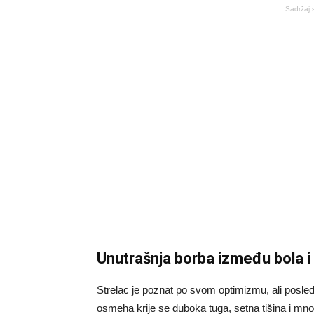
Sadržaj 
Unutrašnja borba između bola i
Strelac je poznat po svom optimizmu, ali posled
osmeha krije se duboka tuga, setna tišina i mnog