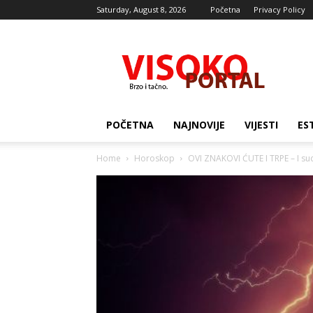
Saturday, August 8, 2026
Početna
Privacy Policy
Visocki
portal
POČETNA
NAJNOVIJE
VIJESTI
ES
Home
Horoskop
OVI ZNAKOVI ĆUTE I TRPE – I sudb