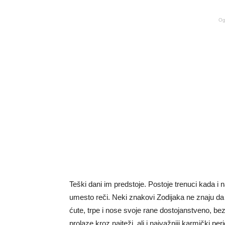
Og
Teški dani im predstoje. Postoje trenuci kada i n
umesto reči. Neki znakovi Zodijaka ne znaju da 
ćute, trpe i nose svoje rane dostojanstveno, bez p
prolaze kroz najteži, ali i najvažniji karmički peri