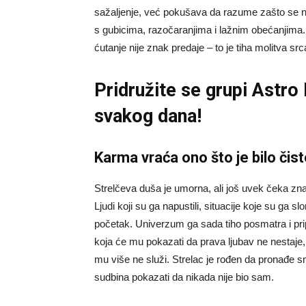
sažaljenje, već pokušava da razume zašto se ne
s gubicima, razočaranjima i lažnim obećanjima. 
ćutanje nije znak predaje – to je tiha molitva sr
Pridružite se grupi
Astro
svakog dana!
Karma vraća ono što je bilo čist
Strelčeva duša je umorna, ali još uvek čeka znak
Ljudi koji su ga napustili, situacije koje su ga s
početak. Univerzum ga sada tiho posmatra i pri
koja će mu pokazati da prava ljubav ne nestaje, i
mu više ne služi. Strelac je rođen da pronađe s
sudbina pokazati da nikada nije bio sam.