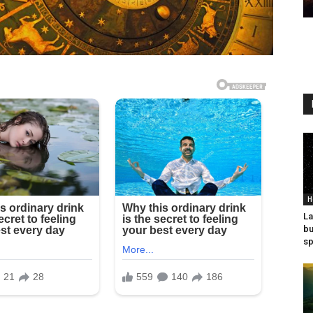
H
La
bu
sp