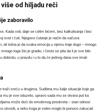
više od hiljadu reči
nije zaboravilo
ške. Kada voli, daje se celim bićem, bez kalkulisanja i bez
j svet i ćuti. Njegovo ćutanje je način da sačuva
n, ali istina je da svaka emocija u njemu traje dugo – mnogo
ogo toga što je gradio, i često se pita da li je sve bilo
e u dobrotu, u pravdu i u to da će jednog dana sve imati
va
e traži sreću u drugima. Sudbina mu šalje situacije koje ga
i da mu je sve oduzeto, upravo sada mu se otvara put ka
eljama može doći do emotivnog preokreta – stari odnosi
ovo otvoriti, a neko koga je voleo moglo bi ponovo zakucati