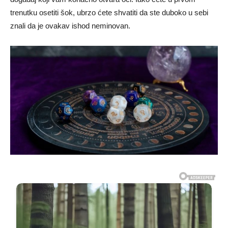
trenutku osetiti šok, ubrzo ćete shvatiti da ste duboko u sebi
znali da je ovakav ishod neminovan.