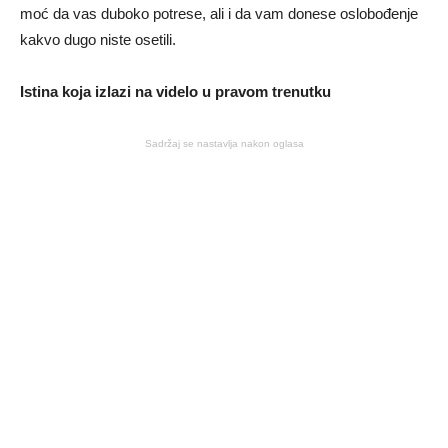
moć da vas duboko potrese, ali i da vam donese oslobođenje
kakvo dugo niste osetili.
Istina koja izlazi na videlo u pravom trenutku
Sadržaj se nastavlja nakon oglasa