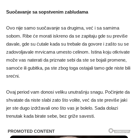
Suočavanje sa sopstvenim zabludama
Ovo nije samo suočavanje sa drugima, već i sa samima
sobom. Ribe će morati iskreno da se zapitaju gde su previše
davale, gde su ćutale kada su trebale da govore i zašto su se
zadovoljavale mrvicama umesto celinom. Istina koju otkrivate
može vas naterati da priznate sebi da ste se bojali promene,
samoće ili gubitka, pa ste zbog toga ostajali tamo gde niste bili
srećni.
Ovaj period vam donosi veliku unutrašnju snagu. Počinjete da
shvatate da niste slabi zato što volite, već da ste previše jaki
jer ste dugo izdržavali ono što vas je bolelo. Sada dolazi
trenutak kada birate sebe, bez griže savesti.