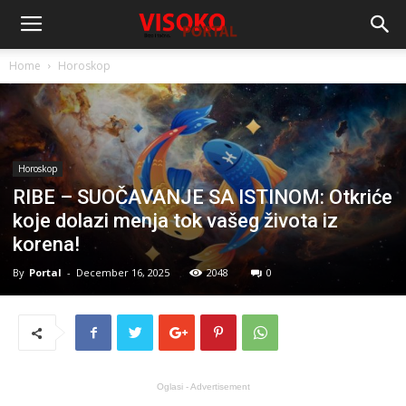
Home
Horoskop
Horoskop
RIBE – SUOČAVANJE SA ISTINOM: Otkriće
koje dolazi menja tok vašeg života iz
korena!
By
Portal
-
December 16, 2025
2048
0
Oglasi - Advertisement