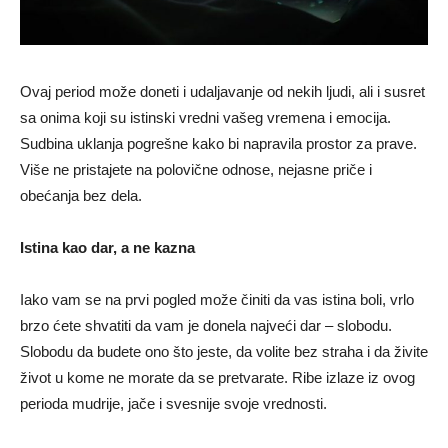
Ovaj period može doneti i udaljavanje od nekih ljudi, ali i susret
sa onima koji su istinski vredni vašeg vremena i emocija.
Sudbina uklanja pogrešne kako bi napravila prostor za prave.
Više ne pristajete na polovične odnose, nejasne priče i
obećanja bez dela.
Istina kao dar, a ne kazna
Iako vam se na prvi pogled može činiti da vas istina boli, vrlo
brzo ćete shvatiti da vam je donela najveći dar – slobodu.
Slobodu da budete ono što jeste, da volite bez straha i da živite
život u kome ne morate da se pretvarate. Ribe izlaze iz ovog
perioda mudrije, jače i svesnije svoje vrednosti.