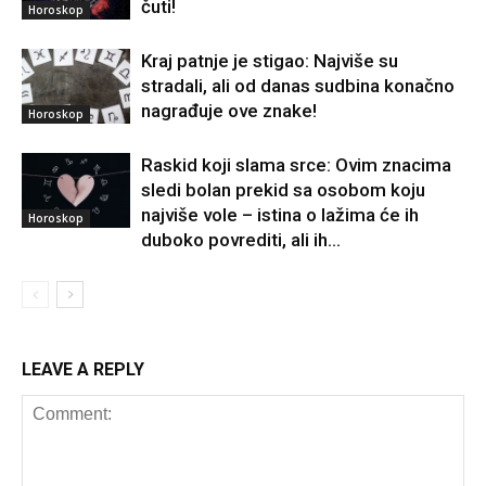
čuti!
Horoskop
Kraj patnje je stigao: Najviše su
stradali, ali od danas sudbina konačno
nagrađuje ove znake!
Horoskop
Raskid koji slama srce: Ovim znacima
sledi bolan prekid sa osobom koju
najviše vole – istina o lažima će ih
Horoskop
duboko povrediti, ali ih...
LEAVE A REPLY