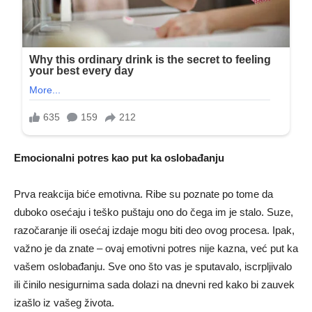
Emocionalni potres kao put ka oslobađanju
Prva reakcija biće emotivna. Ribe su poznate po tome da
duboko osećaju i teško puštaju ono do čega im je stalo. Suze,
razočaranje ili osećaj izdaje mogu biti deo ovog procesa. Ipak,
važno je da znate – ovaj emotivni potres nije kazna, već put ka
vašem oslobađanju. Sve ono što vas je sputavalo, iscrpljivalo
ili činilo nesigurnima sada dolazi na dnevni red kako bi zauvek
izašlo iz vašeg života.