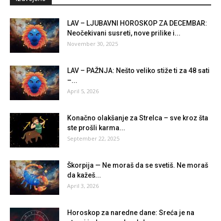
LAV – LJUBAVNI HOROSKOP ZA DECEMBAR:
Neočekivani susreti, nove prilike i...
November 30, 2025
LAV – PAŽNJA: Nešto veliko stiže ti za 48 sati
–...
April 5, 2026
Konačno olakšanje za Strelca – sve kroz šta
ste prošli karma...
September 22, 2025
Škorpija — Ne moraš da se svetiš. Ne moraš
da kažeš...
April 3, 2026
Horoskop za naredne dane: Sreća je na