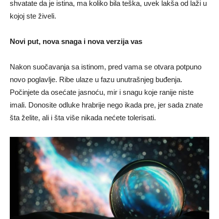
shvatate da je istina, ma koliko bila teška, uvek lakša od laži u
kojoj ste živeli.
Novi put, nova snaga i nova verzija vas
Nakon suočavanja sa istinom, pred vama se otvara potpuno
novo poglavlje. Ribe ulaze u fazu unutrašnjeg buđenja.
Počinjete da osećate jasnoću, mir i snagu koje ranije niste
imali. Donosite odluke hrabrije nego ikada pre, jer sada znate
šta želite, ali i šta više nikada nećete tolerisati.