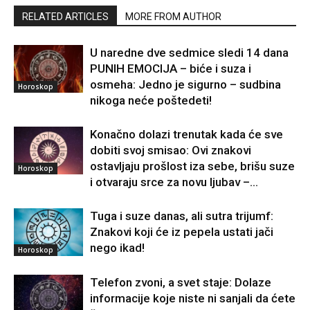
RELATED ARTICLES
MORE FROM AUTHOR
U naredne dve sedmice sledi 14 dana
PUNIH EMOCIJA – biće i suza i
osmeha: Jedno je sigurno – sudbina
Horoskop
nikoga neće poštedeti!
Konačno dolazi trenutak kada će sve
dobiti svoj smisao: Ovi znakovi
ostavljaju prošlost iza sebe, brišu suze
Horoskop
i otvaraju srce za novu ljubav –...
Tuga i suze danas, ali sutra trijumf:
Znakovi koji će iz pepela ustati jači
nego ikad!
Horoskop
Telefon zvoni, a svet staje: Dolaze
informacije koje niste ni sanjali da ćete