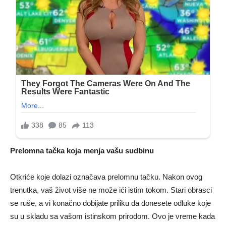
Prelomna tačka koja menja vašu sudbinu
Otkriće koje dolazi označava prelomnu tačku. Nakon ovog
trenutka, vaš život više ne može ići istim tokom. Stari obrasci
se ruše, a vi konačno dobijate priliku da donesete odluke koje
su u skladu sa vašom istinskom prirodom. Ovo je vreme kada