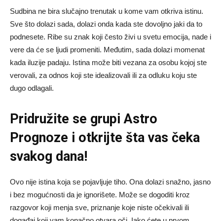
Sudbina ne bira slučajno trenutak u kome vam otkriva istinu.
Sve što dolazi sada, dolazi onda kada ste dovoljno jaki da to
podnesete. Ribe su znak koji često živi u svetu emocija, nade i
vere da će se ljudi promeniti. Međutim, sada dolazi momenat
kada iluzije padaju. Istina može biti vezana za osobu kojoj ste
verovali, za odnos koji ste idealizovali ili za odluku koju ste
dugo odlagali.
Pridružite se grupi
Astro
Prognoze
i otkrijte šta vas čeka
svakog dana!
Ovo nije istina koja se pojavljuje tiho. Ona dolazi snažno, jasno
i bez mogućnosti da je ignorišete. Može se dogoditi kroz
razgovor koji menja sve, priznanje koje niste očekivali ili
događaj koji vam konačno otvara oči. Iako ćete u prvom