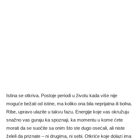
Istina se otkriva. Postoje periodi u životu kada više nije
moguće bežati od istine, ma koliko ona bila neprijatna ili bolna.
Ribe, upravo ulazite u takvu fazu. Energije koje vas okružuju
snažno vas guraju ka spoznaji, ka momentu u kome ćete
morati da se suočite sa onim što ste dugo osećali, ali niste
želeli da priznate – ni drugima, ni sebi. Otkriće koje dolazi ima