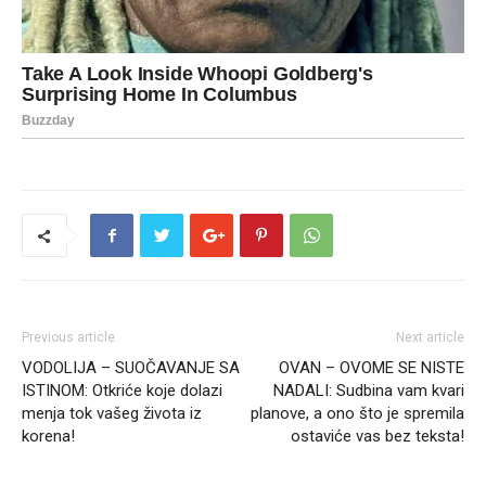
Previous article
Next article
VODOLIJA – SUOČAVANJE SA
OVAN – OVOME SE NISTE
ISTINOM: Otkriće koje dolazi
NADALI: Sudbina vam kvari
menja tok vašeg života iz
planove, a ono što je spremila
korena!
ostaviće vas bez teksta!