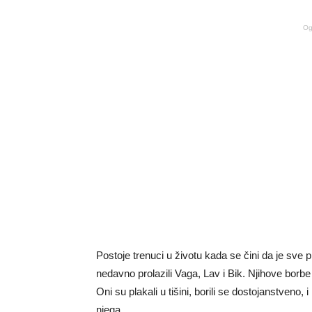
Og
Postoje trenuci u životu kada se čini da je sve p
nedavno prolazili Vaga, Lav i Bik. Njihove borbe 
Oni su plakali u tišini, borili se dostojanstveno, 
njega.