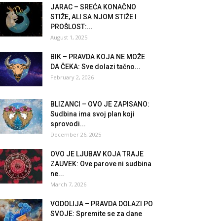
JARAC – SREĆA KONAČNO
STIŽE, ALI SA NJOM STIŽE I
PROŠLOST:...
August 1, 2025
BIK – PRAVDA KOJA NE MOŽE
DA ČEKA: Sve dolazi tačno...
February 2, 2026
BLIZANCI – OVO JE ZAPISANO:
Sudbina ima svoj plan koji
sprovodi...
December 26, 2025
OVO JE LJUBAV KOJA TRAJE
ZAUVEK: Ove parove ni sudbina
ne...
March 7, 2026
VODOLIJA – PRAVDA DOLAZI PO
SVOJE: Spremite se za dane