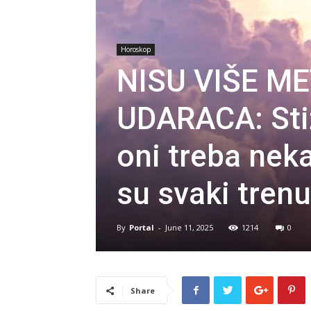
Horoskop
NISU VIŠE M
UDARACA: Stiž
oni treba nek
su svaki tren
By
Portal
-
June 11, 2025
1214
0
Share