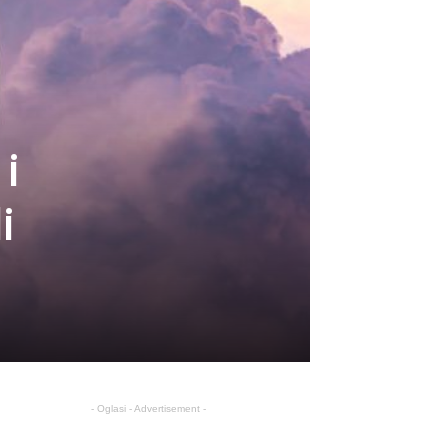
i
i
- Oglasi - Advertisement -