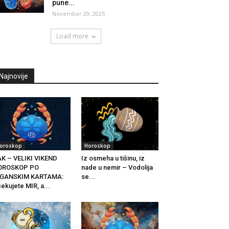
pune...
November 29, 2025
Load more
Najnovije
oroskop
Horoskop
K – VELIKI VIKEND
Iz osmeha u tišinu, iz
OROSKOP PO
nade u nemir – Vodolija
IGANSKIM KARTAMA:
se...
ekujete MIR, a...