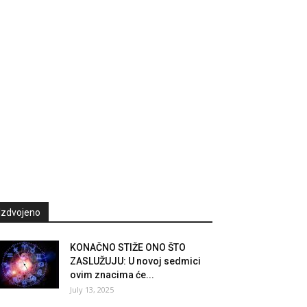
Izdvojeno
KONAČNO STIŽE ONO ŠTO
ZASLUŽUJU: U novoj sedmici
ovim znacima će...
July 13, 2025