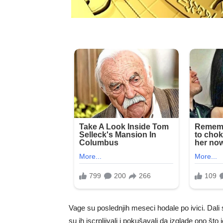
Vage su poslednjih meseci hodale po ivici. Dali s
su ih iscrpljivali i pokušavali da izglade ono što j