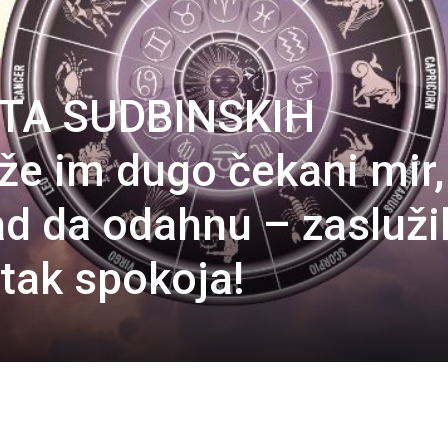
ETA SUDBINSKIH
e im dugo čekani mir, 
ad da odahnu – zaslužil
utak spokoja!