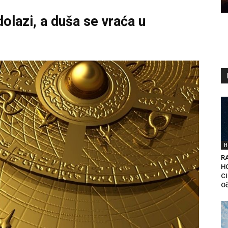
lazi, a duša se vraća u
H
RA
H
C
Oč