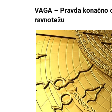
VAGA – Pravda konačno do
ravnotežu