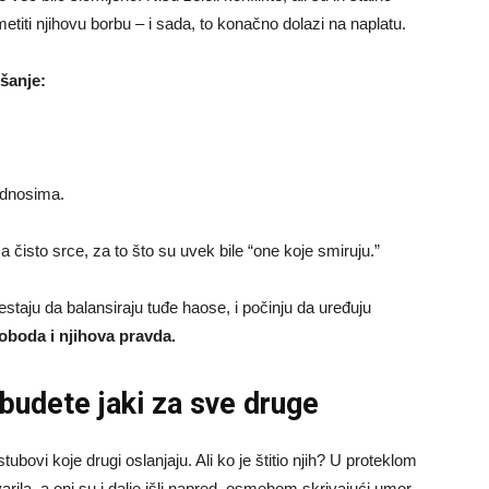
metiti njihovu borbu – i sada, to konačno dolazi na naplatu.
šanje:
odnosima.
a čisto srce, za to što su uvek bile “one koje smiruju.”
restaju da balansiraju tuđe haose, i počinju da uređuju
sloboda i njihova pravda.
budete jaki za sve druge
ubovi koje drugi oslanjaju. Ali ko je štitio njih? U proteklom
arila, a oni su i dalje išli napred, osmehom skrivajući umor.