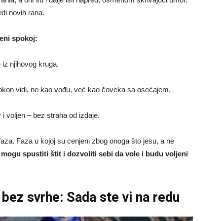
di novih rana.
ženi spokoj:
 iz njihovog kruga.
okon vidi, ne kao vođu, već kao čoveka sa osećajem.
i voljen – bez straha od izdaje.
aza. Faza u kojoj su cenjeni zbog onoga što jesu, a ne
ogu spustiti štit i dozvoliti sebi da vole i budu voljeni
 bez svrhe: Sada ste vi na redu