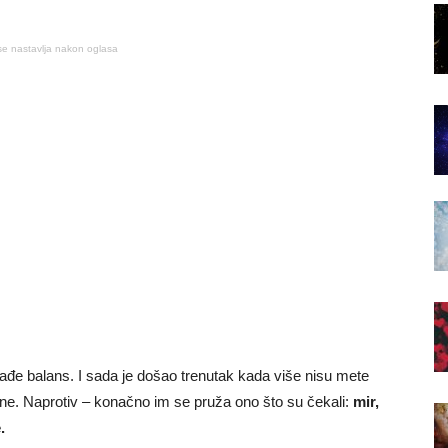
se nastavlja nakon oglasa
ađe balans. I sada je došao trenutak kada više nisu mete
ine. Naprotiv – konačno im se pruža ono što su čekali:
mir,
.