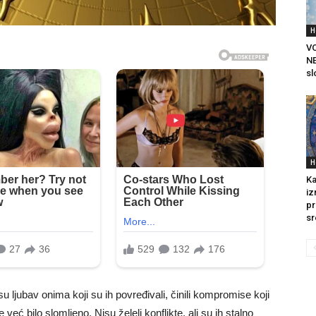
H
V
NE
sl
H
Ka
iz
pr
sr
u ljubav onima koji su ih povređivali, činili kompromise koji
e već bilo slomljeno. Nisu želeli konflikte, ali su ih stalno