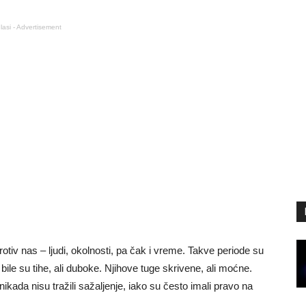
lasi - Advertisement
rotiv nas – ljudi, okolnosti, pa čak i vreme. Takve periode su
bile su tihe, ali duboke. Njihove tuge skrivene, ali moćne.
i nikada nisu tražili sažaljenje, iako su često imali pravo na