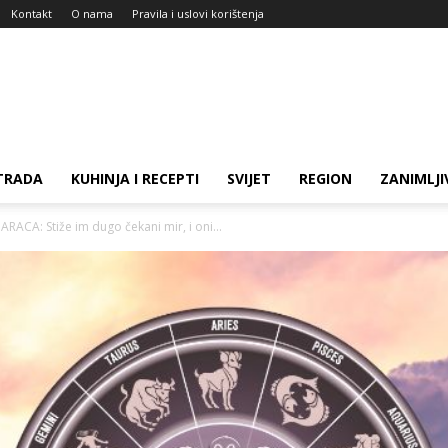
Kontakt
O nama
Pravila i uslovi korištenja
TRADA
KUHINJA I RECEPTI
SVIJET
REGION
ZANIMLJI
ACA: Stiže im dugo čekani mir, i oni...