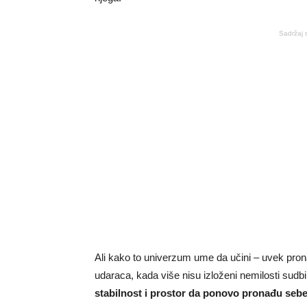
Sadržaj 
Ali kako to univerzum ume da učini – uvek pron
udaraca, kada više nisu izloženi nemilosti sudb
stabilnost i prostor da ponovo pronađu sebe