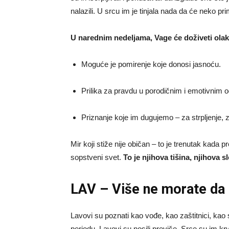
nalazili. U srcu im je tinjala nada da će neko pri
U narednim nedeljama, Vage će doživeti olak
Moguće je pomirenje koje donosi jasnoću.
Prilika za pravdu u porodičnim i emotivnim 
Priznanje koje im dugujemo – za strpljenje, z
Mir koji stiže nije običan – to je trenutak kada p
sopstveni svet.
To je njihova tišina, njihova 
LAV – Više ne morate da 
Lavovi su poznati kao vođe, kao zaštitnici, kao st
periodu, Lavovi su nosili previše. Srce su im krv