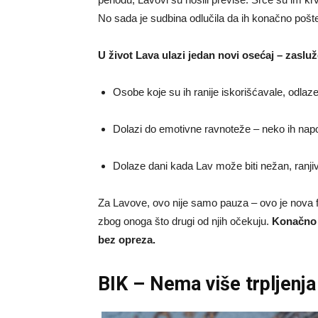
No sada je sudbina odlučila da ih konačno pošte
U život Lava ulazi jedan novi osećaj – zaslu
Osobe koje su ih ranije iskorišćavale, odlaze
Dolazi do emotivne ravnoteže – neko ih nap
Dolaze dani kada Lav može biti nežan, ranjiv 
Za Lavove, ovo nije samo pauza – ovo je nova f
zbog onoga što drugi od njih očekuju.
Konačno m
bez opreza.
BIK – Nema više trpljenja