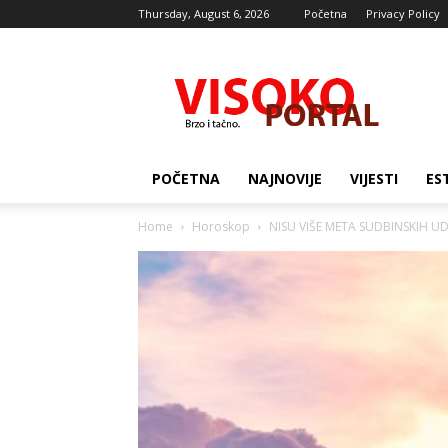
Thursday, August 6, 2026
Početna
Privacy Policy
Visocki
portal
POČETNA
NAJNOVIJE
VIJESTI
ES
Home
Horoskop
NISU VIŠE META SUDBINSKIH UDAR