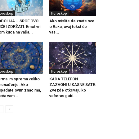
oroskop
Horoskop
ODOLIJA – SRCE OVO
Ako mislite da znate sve
ĆE IZDRŽATI: Emotivni
o Raku, ovaj tekst će
om kuca na vaša...
vas...
oroskop
Horoskop
rma im sprema veliko
KADA TELEFON
nenađenje: Ako
ZAZVONI U KASNE SATE:
ipadate ovim znacima,
Zvezde otkrivaju ko
eća vam...
večeras gubi...