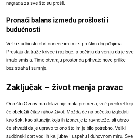
nagrada za sve što su prošli.
Pronaći balans između prošlosti i
budućnosti
Veliki sudbinski obrt doneće im mir s prošlim događajima.
Prestaju da traže krivce i razloge, a počinju da veruju da je sve
imalo smisla. Time otvaraju prostor da prihvate nove prilike
bez straha i sumnje.
Zaključak – život menja pravac
Ono što Ovnovima dolazi nije mala promena, već preokret koji
će obeležiti čitav njihov život. Možda će na početku izgledati
kao šok, kao situacija koja ih izbacuje iz ravnoteže, ali ubrzo
će shvatiti da je upravo to ono što im je bilo potrebno. Veliki
sudbinski obrt vodi ih ka ljubavi, uspehu i duhovnom miru. Sve