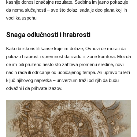
kasnije donosi značajne rezultate. Sudbina im jasno pokazuje
da nema slučajnosti – sve što dolazi sada je deo plana koji ih
vodi ka uspehu.
Snaga odlučnosti i hrabrosti
Kako bi iskoristili šanse koje im dolaze, Ovnovi će morati da
pokažu hrabrost i spremnost da izađu iz zone komfora. Možda
će im biti pruženo nešto što zahteva promenu sredine, novi
način rada ili odricanje od uobičajenog tempa. Ali upravo tu leži
ključ njihovog napretka – univerzum traži od njih da budu
odvažni i da prihvate izazov.