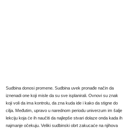
Sudbina donosi promene. Sudbina uvek pronađe način da
iznenadi one koji misle da su sve isplanirali. Ovnovi su znak
koji voli da ima kontrolu, da zna kuda ide i kako da stigne do
cilja. Međutim, upravo u narednom periodu univerzum im šalje
lekciju koja će ih naučiti da najlepše stvari dolaze onda kada ih
najmanje očekuju. Veliki sudbinski obrt zakucaće na njihova