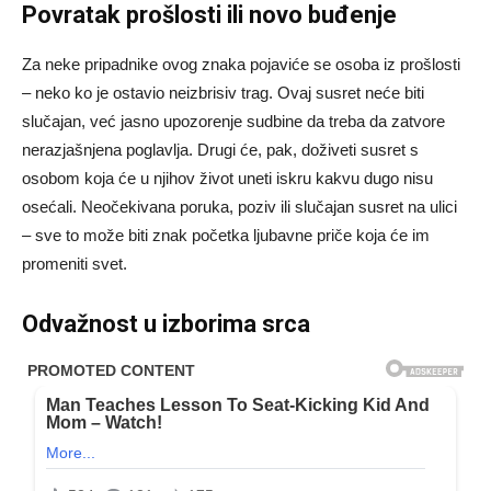
Povratak prošlosti ili novo buđenje
Za neke pripadnike ovog znaka pojaviće se osoba iz prošlosti
– neko ko je ostavio neizbrisiv trag. Ovaj susret neće biti
slučajan, već jasno upozorenje sudbine da treba da zatvore
nerazjašnjena poglavlja. Drugi će, pak, doživeti susret s
osobom koja će u njihov život uneti iskru kakvu dugo nisu
osećali. Neočekivana poruka, poziv ili slučajan susret na ulici
– sve to može biti znak početka ljubavne priče koja će im
promeniti svet.
Odvažnost u izborima srca