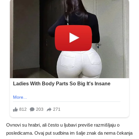
Ovnovi su hrabri, ali često u ljubavi previše razmišljaju o
posledicama. Ovaj put sudbina im šalje znak da nema čekanja