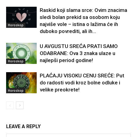
Raskid koji slama srce: Ovim znacima
sledi bolan prekid sa osobom koju
najviše vole – istina o lažima će ih
Horoskop
duboko povrediti, ali ih...
U AVGUSTU SREĆA PRATI SAMO
ODABRANE: Ova 3 znaka ulaze u
najlepši period godine!
Horoskop
PLAĆAJU VISOKU CENU SREĆE: Put
do radosti vodi kroz bolne odluke i
velike preokrete!
Horoskop
LEAVE A REPLY