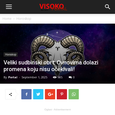
Home
Horoskop
Horoskop
Veliki sudbinski obrt: Ovnovima dolazi
promena koju nisu očekivali!
By
Portal
-
September 1, 2025
985
0
Oglasi - Advertisement