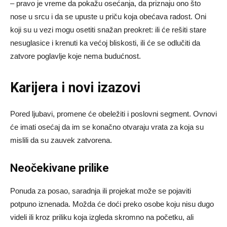
– pravo je vreme da pokažu osećanja, da priznaju ono što
nose u srcu i da se upuste u priču koja obećava radost. Oni
koji su u vezi mogu osetiti snažan preokret: ili će rešiti stare
nesuglasice i krenuti ka većoj bliskosti, ili će se odlučiti da
zatvore poglavlje koje nema budućnost.
Karijera i novi izazovi
Pored ljubavi, promene će obeležiti i poslovni segment. Ovnovi
će imati osećaj da im se konačno otvaraju vrata za koja su
mislili da su zauvek zatvorena.
Neočekivane prilike
Ponuda za posao, saradnja ili projekat može se pojaviti
potpuno iznenada. Možda će doći preko osobe koju nisu dugo
videli ili kroz priliku koja izgleda skromno na početku, ali