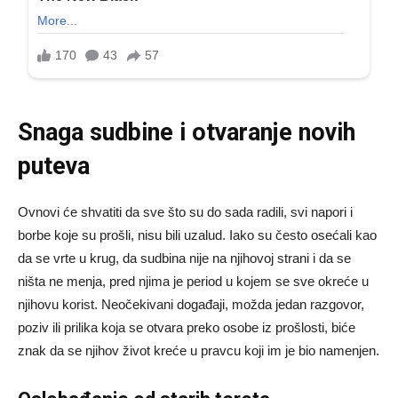
Snaga sudbine i otvaranje novih
puteva
Ovnovi će shvatiti da sve što su do sada radili, svi napori i
borbe koje su prošli, nisu bili uzalud. Iako su često osećali kao
da se vrte u krug, da sudbina nije na njihovoj strani i da se
ništa ne menja, pred njima je period u kojem se sve okreće u
njihovu korist. Neočekivani događaji, možda jedan razgovor,
poziv ili prilika koja se otvara preko osobe iz prošlosti, biće
znak da se njihov život kreće u pravcu koji im je bio namenjen.