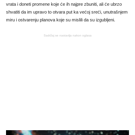
vrata i doneti promene koje će ih najpre zbuniti, ali će ubrzo
shvatiti da im upravo to otvara put ka većoj sreći, unutrašnjem
miru i ostvarenju planova koje su mislili da su izgubljeni.
Sadržaj se nastavlja nakon oglasa