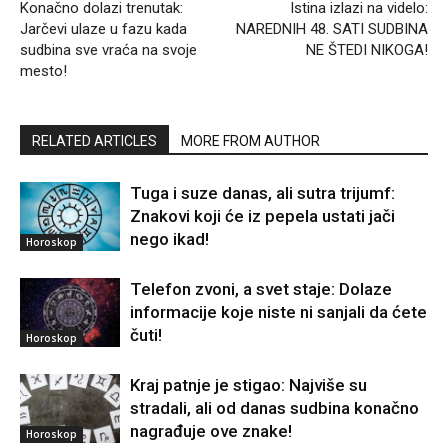
Konačno dolazi trenutak:
Istina izlazi na videlo:
Jarčevi ulaze u fazu kada
NAREDNIH 48. SATI SUDBINA
sudbina sve vraća na svoje
NE ŠTEDI NIKOGA!
mesto!
RELATED ARTICLES
MORE FROM AUTHOR
Tuga i suze danas, ali sutra trijumf:
Znakovi koji će iz pepela ustati jači
nego ikad!
Horoskop
Telefon zvoni, a svet staje: Dolaze
informacije koje niste ni sanjali da ćete
čuti!
Horoskop
Kraj patnje je stigao: Najviše su
stradali, ali od danas sudbina konačno
nagrađuje ove znake!
Horoskop