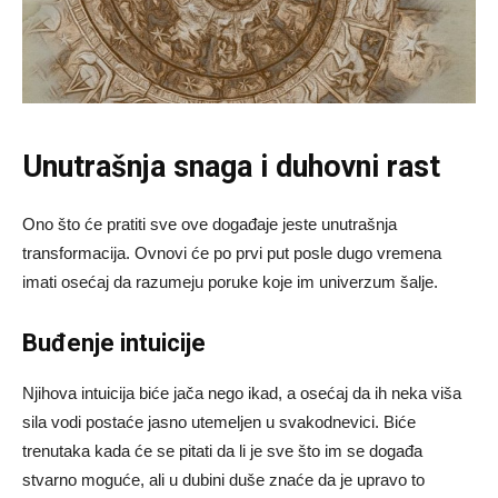
Unutrašnja snaga i duhovni rast
Ono što će pratiti sve ove događaje jeste unutrašnja
transformacija. Ovnovi će po prvi put posle dugo vremena
imati osećaj da razumeju poruke koje im univerzum šalje.
Buđenje intuicije
Njihova intuicija biće jača nego ikad, a osećaj da ih neka viša
sila vodi postaće jasno utemeljen u svakodnevici. Biće
trenutaka kada će se pitati da li je sve što im se događa
stvarno moguće, ali u dubini duše znaće da je upravo to