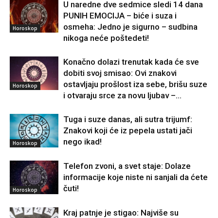
U naredne dve sedmice sledi 14 dana
PUNIH EMOCIJA – biće i suza i
osmeha: Jedno je sigurno – sudbina
Horoskop
nikoga neće poštedeti!
Konačno dolazi trenutak kada će sve
dobiti svoj smisao: Ovi znakovi
ostavljaju prošlost iza sebe, brišu suze
Horoskop
i otvaraju srce za novu ljubav –...
Tuga i suze danas, ali sutra trijumf:
Znakovi koji će iz pepela ustati jači
nego ikad!
Horoskop
Telefon zvoni, a svet staje: Dolaze
informacije koje niste ni sanjali da ćete
čuti!
Horoskop
Kraj patnje je stigao: Najviše su