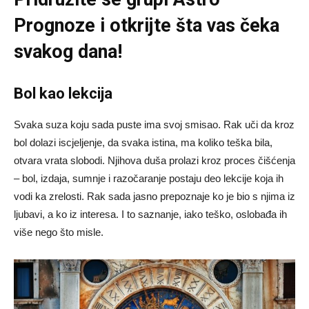
Prognoze
i otkrijte šta vas čeka
svakog dana!
Bol kao lekcija
Svaka suza koju sada puste ima svoj smisao. Rak uči da kroz
bol dolazi iscjeljenje, da svaka istina, ma koliko teška bila,
otvara vrata slobodi. Njihova duša prolazi kroz proces čišćenja
– bol, izdaja, sumnje i razočaranje postaju deo lekcije koja ih
vodi ka zrelosti. Rak sada jasno prepoznaje ko je bio s njima iz
ljubavi, a ko iz interesa. I to saznanje, iako teško, oslobađa ih
više nego što misle.