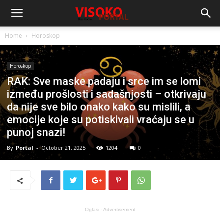
Home
Horoskop
Horoskop
RAK: Sve maske padaju i srce im se lomi
između prošlosti i sadašnjosti – otkrivaju
da nije sve bilo onako kako su mislili, a
emocije koje su potiskivali vraćaju se u
punoj snazi!
By
Portal
-
October 21, 2025
1204
0
Oglasi - Advertisement