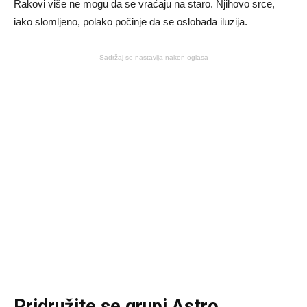
Rakovi više ne mogu da se vraćaju na staro. Njihovo srce,
iako slomljeno, polako počinje da se oslobađa iluzija.
Sadržaj se nastavlja nakon oglasa
Pridružite se grupi
Astro