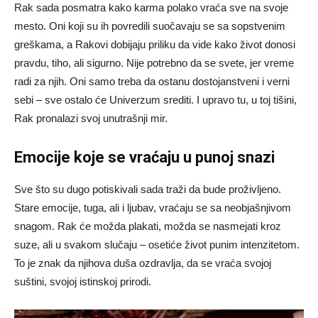
Rak sada posmatra kako karma polako vraća sve na svoje
mesto. Oni koji su ih povredili suočavaju se sa sopstvenim
greškama, a Rakovi dobijaju priliku da vide kako život donosi
pravdu, tiho, ali sigurno. Nije potrebno da se svete, jer vreme
radi za njih. Oni samo treba da ostanu dostojanstveni i verni
sebi – sve ostalo će Univerzum srediti. I upravo tu, u toj tišini,
Rak pronalazi svoj unutrašnji mir.
Emocije koje se vraćaju u punoj snazi
Sve što su dugo potiskivali sada traži da bude proživljeno.
Stare emocije, tuga, ali i ljubav, vraćaju se sa neobjašnjivom
snagom. Rak će možda plakati, možda se nasmejati kroz
suze, ali u svakom slučaju – osetiće život punim intenzitetom.
To je znak da njihova duša ozdravlja, da se vraća svojoj
suštini, svojoj istinskoj prirodi.