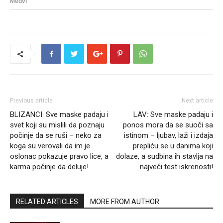
Previous article
Next article
BLIZANCI: Sve maske padaju i
LAV: Sve maske padaju i
svet koji su mislili da poznaju
ponos mora da se suoči sa
počinje da se ruši – neko za
istinom – ljubav, laži i izdaja
koga su verovali da im je
prepliću se u danima koji
oslonac pokazuje pravo lice, a
dolaze, a sudbina ih stavlja na
karma počinje da deluje!
najveći test iskrenosti!
RELATED ARTICLES
MORE FROM AUTHOR