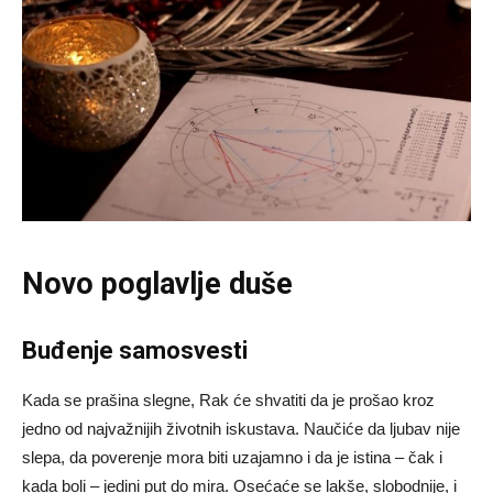
Novo poglavlje duše
Buđenje samosvesti
Kada se prašina slegne, Rak će shvatiti da je prošao kroz
jedno od najvažnijih životnih iskustava. Naučiće da ljubav nije
slepa, da poverenje mora biti uzajamno i da je istina – čak i
kada boli – jedini put do mira. Osećaće se lakše, slobodnije, i