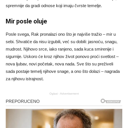
spremnije da gradi odnose koji imaju čvrste temelje.
Mir posle oluje
Posle svega, Rak pronalazi ono što je najviše tražio – mir u
sebi. Shvatiće da nisu izgubili, već su dobili: jasnoću, snagu,
mudrost. Njihovo srce, iako ranjeno, sada kuca smirenije i
sigurnije. Uskoro će kroz njihov život ponovo proći svetlost –
nova ljubav, novi početak, nova nada. Sve što su preživeli
sada postaje temelj njihove snage, a ono što dolazi – nagrada
za njihovu istrajnost.
Oglasi - Advertisement