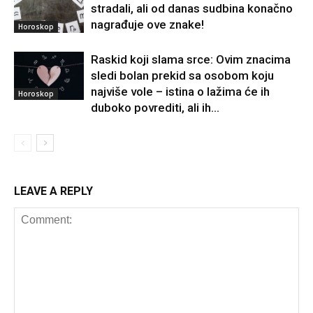
stradali, ali od danas sudbina konačno
nagrađuje ove znake!
Horoskop
Raskid koji slama srce: Ovim znacima
sledi bolan prekid sa osobom koju
najviše vole – istina o lažima će ih
Horoskop
duboko povrediti, ali ih...
LEAVE A REPLY