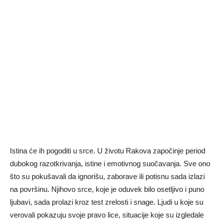
Istina će ih pogoditi u srce. U životu Rakova započinje period
dubokog razotkrivanja, istine i emotivnog suočavanja. Sve ono
što su pokušavali da ignorišu, zaborave ili potisnu sada izlazi
na površinu. Njihovo srce, koje je oduvek bilo osetljivo i puno
ljubavi, sada prolazi kroz test zrelosti i snage. Ljudi u koje su
verovali pokazuju svoje pravo lice, situacije koje su izgledale