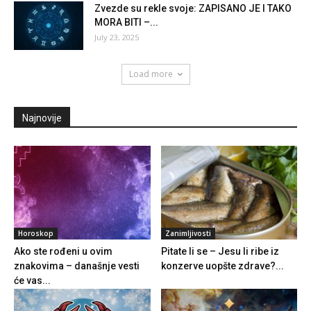
Zvezde su rekle svoje: ZAPISANO JE I TAKO
MORA BITI –...
July 23, 2025
Load more
Najnovije
Horoskop
Zanimljivosti
Ako ste rođeni u ovim
Pitate li se – Jesu li ribe iz
znakovima – današnje vesti
konzerve uopšte zdrave?...
će vas...