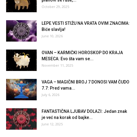
planovi se ruše,...
October 29, 2025
LEPE VESTI STIŽU NA VRATA OVIM ZNACIMA:
Biće slavlja!
June 10, 2026
OVAN – KARMIČKI HOROSKOP DO KRAJA
MESECA: Evo šta vam se...
November 11, 2025
VAGA – MAGIČNI BROJ 7 DONOSI VAM ČUDO
7.7: Pred vama...
July 6, 2026
FANTASTIČNA LJUBAV DOLAZI: Jedan znak
je već na korak od bajke...
June 12, 2025