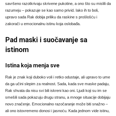
savršeno razotkrivaju skrivene pukotine, a ono što su mislili da
razumeju – pokazuje se kao samo privid. Iako ih to boli,
upravo sada Rak dobija priliku da raskine s prošlošću i
zakorači u emocionalnu istinu koja oslobađa.
Pad maski i suočavanje sa
istinom
Istina koja menja sve
Rak je znak koji duboko voli i retko odustaje, ali upravo to ume
da ga učini slepim za realnost. Sada, kada sve maske padaju,
Rak shvata da nisu svi bili iskreni kao oni. Ljudi koji su im se
smešili sada pokazuju drugu stranu, a mnoge situacije dobijaju
novo značenje. Emocionalno razočaranje može biti snažno –
ali ono istovremeno donosi i jasnoću. Kada jednom vide istinu,