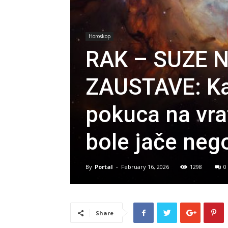
Horoskop
RAK – SUZE 
ZAUSTAVE: Ka
pokuca na vra
bole jače nego
By
Portal
-
February 16, 2026
1298
0
Share