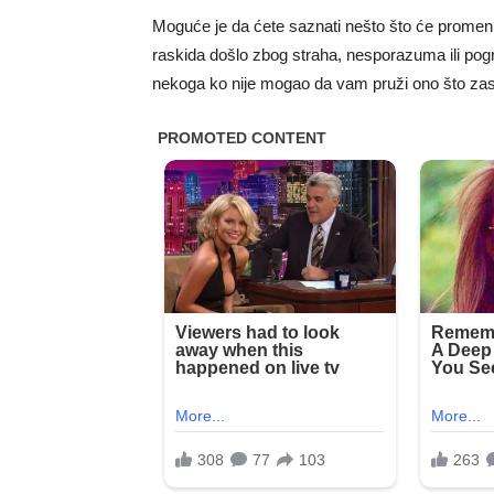
Moguće je da ćete saznati nešto što će promenit
raskida došlo zbog straha, nesporazuma ili pogr
nekoga ko nije mogao da vam pruži ono što zas