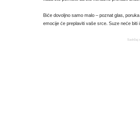
Biće dovoljno samo malo – poznat glas, poruka 
emocije će preplaviti vaše srce. Suze neće biti i
Sadržaj 