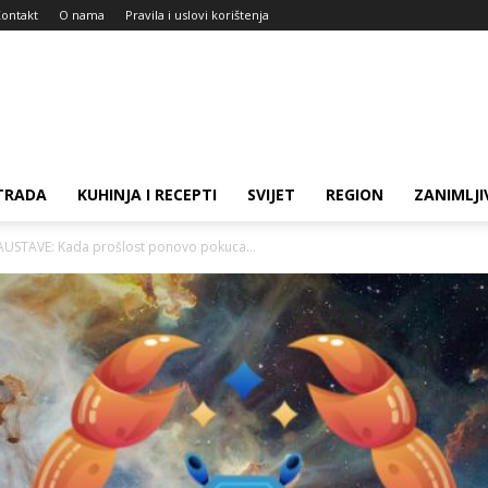
ontakt
O nama
Pravila i uslovi korištenja
TRADA
KUHINJA I RECEPTI
SVIJET
REGION
ZANIMLJI
AUSTAVE: Kada prošlost ponovo pokuca...