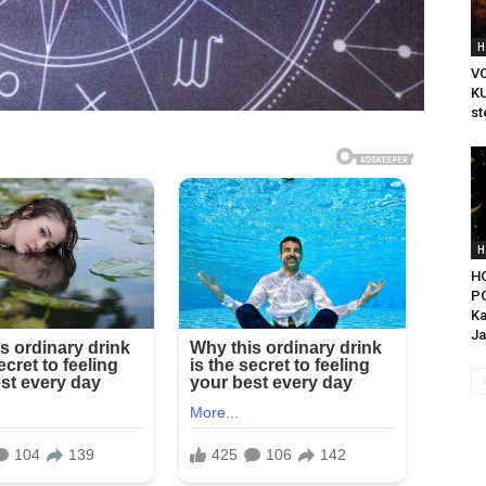
H
V
KU
st
H
H
P
Ka
Ja