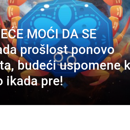
NEĆE MOĆI DA SE
da prošlost ponovo
ta, budeći uspomene k
 ikada pre!