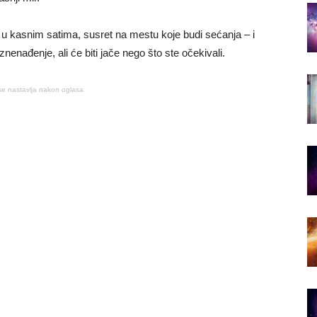
u kasnim satima, susret na mestu koje budi sećanja – i
znenađenje, ali će biti jače nego što ste očekivali.
se nastavlja nakon oglasa