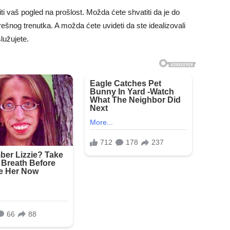
i vaš pogled na prošlost. Možda ćete shvatiti da je do
ešnog trenutka. A možda ćete uvideti da ste idealizovali
lužujete.