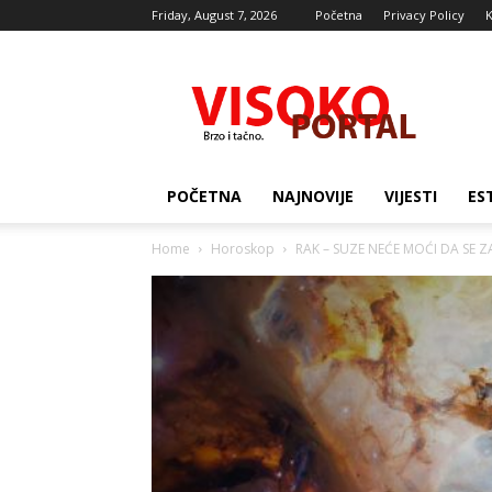
Friday, August 7, 2026
Početna
Privacy Policy
K
Visocki
portal
POČETNA
NAJNOVIJE
VIJESTI
ES
Home
Horoskop
RAK – SUZE NEĆE MOĆI DA SE Z