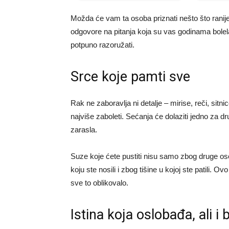
Možda će vam ta osoba priznati nešto što ranije
odgovore na pitanja koja su vas godinama bolela
potpuno razoružati.
Srce koje pamti sve
Rak ne zaboravlja ni detalje – mirise, reči, sit
najviše zaboleti. Sećanja će dolaziti jedno za dr
zarasla.
Suze koje ćete pustiti nisu samo zbog druge os
koju ste nosili i zbog tišine u kojoj ste patili. O
sve to oblikovalo.
Istina koja oslobađa, ali i b