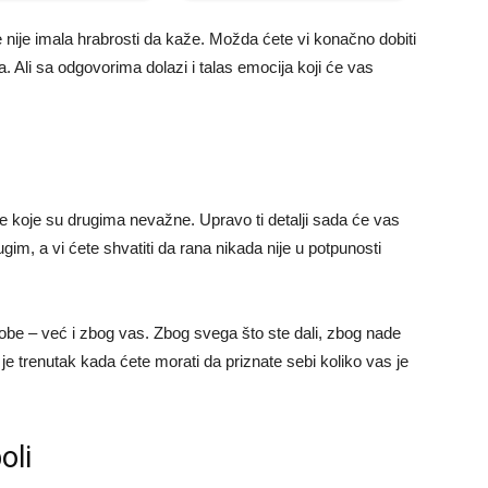
 nije imala hrabrosti da kaže. Možda ćete vi konačno dobiti
. Ali sa odgovorima dolazi i talas emocija koji će vas
nice koje su drugima nevažne. Upravo ti detalji sada će vas
ugim, a vi ćete shvatiti da rana nikada nije u potpunosti
obe – već i zbog vas. Zbog svega što ste dali, zbog nade
vo je trenutak kada ćete morati da priznate sebi koliko vas je
oli