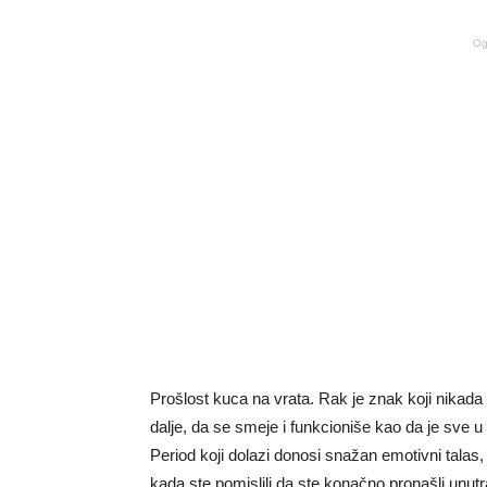
Og
Prošlost kuca na vrata. Rak je znak koji nikada 
dalje, da se smeje i funkcioniše kao da je sve 
Period koji dolazi donosi snažan emotivni talas,
kada ste pomislili da ste konačno pronašli unutra