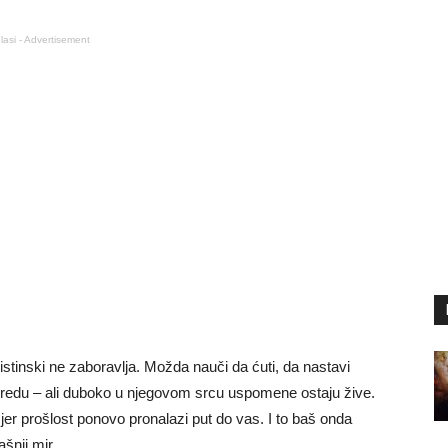
lasi - Advertisement
istinski ne zaboravlja. Možda nauči da ćuti, da nastavi
u redu – ali duboko u njegovom srcu uspomene ostaju žive.
 jer prošlost ponovo pronalazi put do vas. I to baš onda
šnji mir.