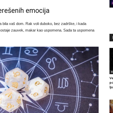
 nerešenih emocija
a bila vaš dom. Rak voli duboko, bez zadrške, i kada
tu ostaje zauvek, makar kao uspomena. Sada ta uspomena
H
Ve
po
lj