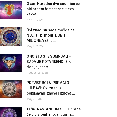
Ovan: Naredne dve sedmice će
biti prosto fantastične – evo
kakva...
April 8, 2025
Ovi znaci su sada možda na
NULI,ali bi mogli DOBITI
MILIONE:Važno...
May 8, 2025
ONO ŠTO STE SUMNJALI –
SADA JE POTVRĐENO: Bik
dobija jasne...
August 12, 2025
PREVIŠE BOLA, PREMALO
LJUBAVI: Ovi znaci su
pokušavali iznova i iznova,...
May 28, 2025
TEŠKI RASTANCI IM SLEDE: Srce
će biti slomljeno, a tuga ih...