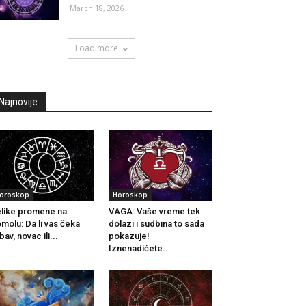
March 18, 2026
Load more
Najnovije
oroskop
Horoskop
like promene na
VAGA: Vaše vreme tek
molu: Da li vas čeka
dolazi i sudbina to sada
ubav, novac ili...
pokazuje!
Iznenadićete...