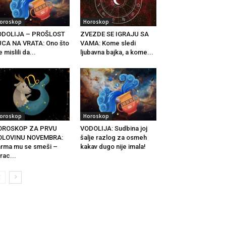
oroskop
Horoskop
ODOLIJA – PROŠLOST
ZVEZDE SE IGRAJU SA
CA NA VRATA: Ono što
VAMA: Kome sledi
e mislili da...
ljubavna bajka, a kome...
oroskop
Horoskop
OROSKOP ZA PRVU
VODOLIJA: Sudbina joj
OLOVINU NOVEMBRA:
šalje razlog za osmeh
rma mu se smeši –
kakav dugo nije imala!
rac...