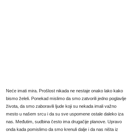
Neće imati mira. Prošlost nikada ne nestaje onako lako kako
bismo želeli. Ponekad mislimo da smo zatvorili jedno poglavlje
života, da smo zaboravili ljude koji su nekada imali važno
mesto u našem srcu i da su sve uspomene ostale daleko iza
nas. Međutim, sudbina često ima drugačije planove. Upravo
onda kada pomislimo da smo krenuli dalje i da nas ništa iz