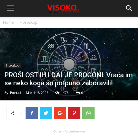
Home
Horoskop
Horoskop
PROŠLOST IH I DALJE PROGONI: Vraća im
se neko koga su potpuno zaboravili!
By
Portal
-
March 5, 2026
1476
0
Oglasi - Advertisement