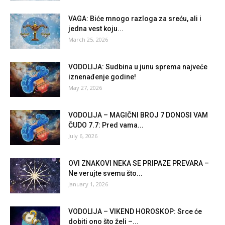
VAGA: Biće mnogo razloga za sreću, ali i
jedna vest koju...
March 25, 2026
VODOLIJA: Sudbina u junu sprema najveće
iznenađenje godine!
May 27, 2026
VODOLIJA – MAGIČNI BROJ 7 DONOSI VAM
ČUDO 7.7: Pred vama...
July 6, 2026
OVI ZNAKOVI NEKA SE PRIPAZE PREVARA –
Ne verujte svemu što...
January 1, 2026
VODOLIJA – VIKEND HOROSKOP: Srce će
dobiti ono što želi –...