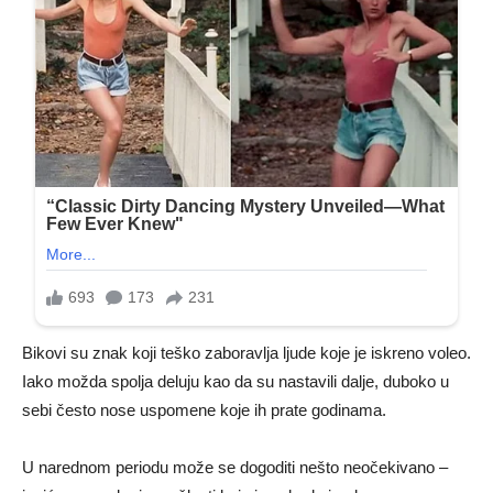
Bikovi su znak koji teško zaboravlja ljude koje je iskreno voleo.
Iako možda spolja deluju kao da su nastavili dalje, duboko u
sebi često nose uspomene koje ih prate godinama.
U narednom periodu može se dogoditi nešto neočekivano –