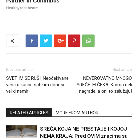
Previous article
Next article
SVET IM SE RUŠI: Neočekivane
NEVEROVATNO MNOGO
vesti u kasne sate im donose
SREĆE IH ČEKA: Karma deli
veliki nemir!
nagrade, a oni to zalužuju!
RELATED ARTICLES
MORE FROM AUTHOR
SREĆA KOJA NE PRESTAJE I KOJOJ
NEMA KRAJA: Pred OVIM znacima su