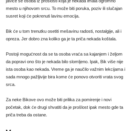
javiće se osoba iz prošlosti koja je nekada imala ogromno
mesto u njihovom srcu. To može biti poruka, poziv ili slučajan
susret koji će pokrenuti lavinu emocija.
Bik će u tom trenutku osetiti mešavinu radosti, nostalgije, ali i
opreza. Jer dobro zna koliko ga je ta priča nekada koštala.
Postoji mogućnost da se ta osoba vraća sa kajanjem i željom
da popravi ono što je nekada bilo slomljeno. Ipak, Bik više nije
ista osoba kao nekada. Vreme ga je naučilo važnim lekcijama i
sada mnogo pažljivije bira kome će ponovo otvoriti vrata svog
srca.
Za neke Bikove ovo može biti prilika za pomirenje i novi
početak, dok će drugi shvatiti da je prošlost ipak mesto gde ta
priča treba da ostane.