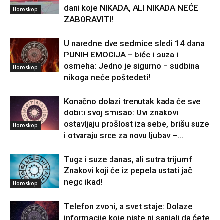
dani koje NIKADA, ALI NIKADA NEĆE
Horoskop
ZABORAVITI!
U naredne dve sedmice sledi 14 dana
PUNIH EMOCIJA – biće i suza i
osmeha: Jedno je sigurno – sudbina
Horoskop
nikoga neće poštedeti!
Konačno dolazi trenutak kada će sve
dobiti svoj smisao: Ovi znakovi
ostavljaju prošlost iza sebe, brišu suze
Horoskop
i otvaraju srce za novu ljubav –...
Tuga i suze danas, ali sutra trijumf:
Znakovi koji će iz pepela ustati jači
nego ikad!
Horoskop
Telefon zvoni, a svet staje: Dolaze
informacije koje niste ni sanjali da ćete