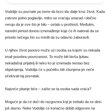
Vodolije su poznate po tome da brzo idu dalje kroz život. Kada
zatvore jedno poglavlje, retko se vraćaju unazad i obično
veruju da je sve što je bilo – ostalo u prošlosti. Međutim,
naredni period donosi iznenađenje koje će ih naterati da se
prisete nečega što su mislili da su odavno zaboravili.
U njihov život ponovo može ući osoba sa kojom su nekada
imali posebnu povezanost. To može biti bivša ljubav,
nekadašnji prijatelj ili neko ko je iznenada nestao bez
objašnjenja. Vodolija će u početku biti zbunjena jer neće
očekivati taj povratak.
Najveće pitanje biće – zašto se ta osoba sada vraća?
Moguće je da će doći do razgovora koji je trebalo da se desi
još davno. Neke Vodolije će konačno dobiti odgovore na