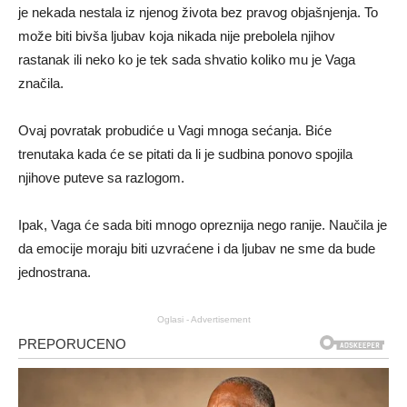
je nekada nestala iz njenog života bez pravog objašnjenja. To
može biti bivša ljubav koja nikada nije prebolela njihov
rastanak ili neko ko je tek sada shvatio koliko mu je Vaga
značila.
Ovaj povratak probudiće u Vagi mnoga sećanja. Biće
trenutaka kada će se pitati da li je sudbina ponovo spojila
njihove puteve sa razlogom.
Ipak, Vaga će sada biti mnogo opreznija nego ranije. Naučila je
da emocije moraju biti uzvraćene i da ljubav ne sme da bude
jednostrana.
Oglasi - Advertisement