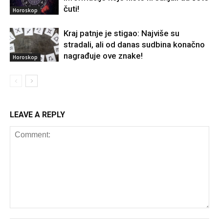
čuti!
Horoskop
Kraj patnje je stigao: Najviše su
stradali, ali od danas sudbina konačno
nagrađuje ove znake!
Horoskop
LEAVE A REPLY