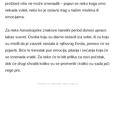
prošlosti više ne može iznenaditi – pojavi se neko koga smo
nekada voleli, neko ko je ostavio trag u našim mislima ili
emocijama.
Za neke horoskopske znakove naredni period donosi upravo
takav susret. Osoba koju su davno ostavili iza sebe, ili za koju
su mislili da je zauvek nestala iz njihovog života, ponovo će se
pojaviti. Biće to trenutak pun emocija, pitanja i sećanja koja će
se iznenada vratiti. Za neke će to biti prilika za novi početak,
dok će drugi shvatiti koliko su se promenili i koliko su sada jači
nego pre.
Sadržaj se nastavlja nakon oglasa