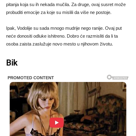
pitanja koja su ih nekada mučila. Za druge, ovaj susret može
probuditi emocije za koje su mislili da više ne postoje.
Ipak, Vodolije su sada mnogo mudrije nego ranije. Ovaj put
neće donositi odluke ishitreno. Dobro će razmisliti da li ta
osoba zaista zaslužuje novo mesto u njihovom životu.
Bik