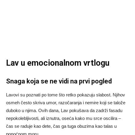
Lav u emocionalnom vrtlogu
Snaga koja se ne vidi na prvi pogled
Lavovi su poznati po tome što retko pokazuju slabost. Njihov
osmeh često skriva umor, razočaranja i nemire koji se talože
duboko u njima. Ovih dana, Lav pokušava da zadrži fasadu
nepokolebljivosti, ali iznutra, oseća kako mu srce oscilira –
čas se raduje kao dete, čas ga tuga obuzima kao talas u
ponoćnom moru.