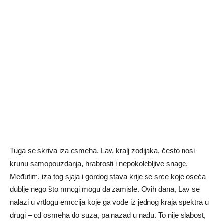
Tuga se skriva iza osmeha. Lav, kralj zodijaka, često nosi
krunu samopouzdanja, hrabrosti i nepokolebljive snage.
Međutim, iza tog sjaja i gordog stava krije se srce koje oseća
dublje nego što mnogi mogu da zamisle. Ovih dana, Lav se
nalazi u vrtlogu emocija koje ga vode iz jednog kraja spektra u
drugi – od osmeha do suza, pa nazad u nadu. To nije slabost,