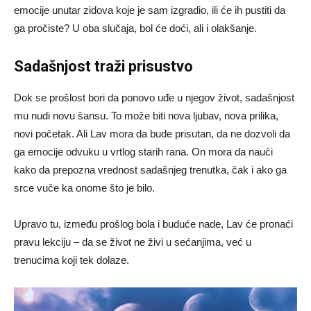
emocije unutar zidova koje je sam izgradio, ili će ih pustiti da
ga pročiste? U oba slučaja, bol će doći, ali i olakšanje.
Sadašnjost traži prisustvo
Dok se prošlost bori da ponovo uđe u njegov život, sadašnjost
mu nudi novu šansu. To može biti nova ljubav, nova prilika,
novi početak. Ali Lav mora da bude prisutan, da ne dozvoli da
ga emocije odvuku u vrtlog starih rana. On mora da nauči
kako da prepozna vrednost sadašnjeg trenutka, čak i ako ga
srce vuče ka onome što je bilo.
Upravo tu, između prošlog bola i buduće nade, Lav će pronaći
pravu lekciju – da se život ne živi u sećanjima, već u
trenucima koji tek dolaze.