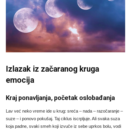
Izlazak iz začaranog kruga
emocija
Kraj ponavljanja, početak oslobađanja
Lav već neko vreme ide u krug: sreća – nada – razočaranje –
suze – i ponovo pokušaj. Taj ciklus iscrpljuje. Ali svaka suza
koja padne, svaki smeh koji izvuče iz sebe uprkos bolu, vodi