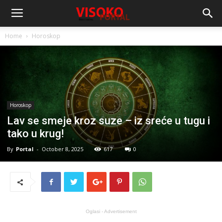
Home
Horoskop
Horoskop
Lav se smeje kroz suze – iz sreće u tugu i
tako u krug!
By
Portal
-
October 8, 2025
617
0
Oglasi - Advertisement