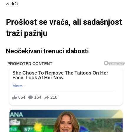
zadrži.
Prošlost se vraća, ali sadašnjost
traži pažnju
Neočekivani trenuci slabosti