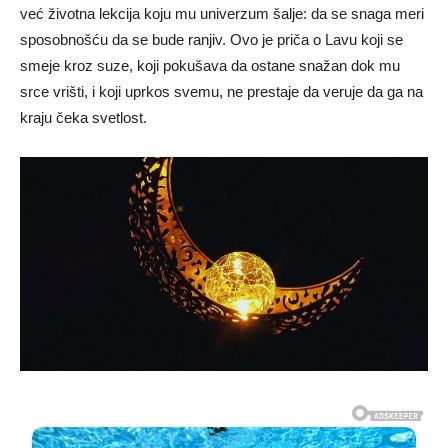
već životna lekcija koju mu univerzum šalje: da se snaga meri
sposobnošću da se bude ranjiv. Ovo je priča o Lavu koji se
smeje kroz suze, koji pokušava da ostane snažan dok mu
srce vrišti, i koji uprkos svemu, ne prestaje da veruje da ga na
kraju čeka svetlost.