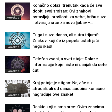
Konačno dolazi trenutak kada će sve
dobiti svoj smisao: Ovi znakovi
ostavljaju prošlost iza sebe, brišu suze
Horoskop
i otvaraju srce za novu ljubav –...
Tuga i suze danas, ali sutra trijumf:
Znakovi koji će iz pepela ustati jači
nego ikad!
Horoskop
Telefon zvoni, a svet staje: Dolaze
informacije koje niste ni sanjali da ćete
čuti!
Horoskop
Kraj patnje je stigao: Najviše su
stradali, ali od danas sudbina konačno
nagrađuje ove znake!
Horoskop
Raskid koji slama srce: Ovim znacima