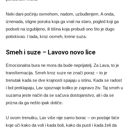
Neki dani počinju osmehom, nadom, uzbuđenjem. A onda,
iznenada, stigne poruka koja ga vrati na staro, pogled koji ga
podseti na izgubljeno, ili tišina koja probudi ono što je dugo
potiskivao. I tada, kroz osmeh, krene suza.
Smeh i suze – Lavovo novo lice
Emocionalna bura ne mora da bude neprijatelj. Za Lava, to je
transformacija. Smeh kroz suze ne znači poraz – to je
trenutak kada se dve krajnosti spajaju u istinu. Kada se radost
i bol preklapaju, Lav spoznaje koliko je zapravo živ. Taj smeh u
suzama jeste način da se sačuva dostojanstvo, ali i da se
prizna da ga nešto ipak dotiče.
U ovom trenutku, Lav više nije samo borac – on postaje biće
koje uči kako da voli i kada boli, kako da pusti i kada želi da