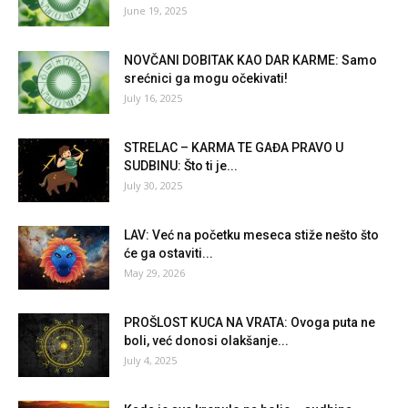
June 19, 2025
NOVČANI DOBITAK KAO DAR KARME: Samo
srećnici ga mogu očekivati!
July 16, 2025
STRELAC – KARMA TE GAĐA PRAVO U
SUDBINU: Što ti je...
July 30, 2025
LAV: Već na početku meseca stiže nešto što
će ga ostaviti...
May 29, 2026
PROŠLOST KUCA NA VRATA: Ovoga puta ne
boli, već donosi olakšanje...
July 4, 2025