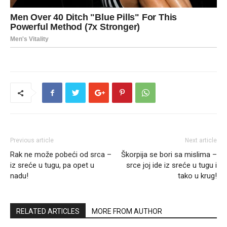
Previous article
Next article
Rak ne može pobeći od srca –
Škorpija se bori sa mislima –
iz sreće u tugu, pa opet u
srce joj ide iz sreće u tugu i
nadu!
tako u krug!
RELATED ARTICLES
MORE FROM AUTHOR