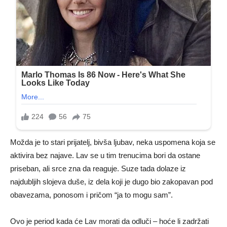
Možda je to stari prijatelj, bivša ljubav, neka uspomena koja se
aktivira bez najave. Lav se u tim trenucima bori da ostane
priseban, ali srce zna da reaguje. Suze tada dolaze iz
najdubljih slojeva duše, iz dela koji je dugo bio zakopavan pod
obavezama, ponosom i pričom “ja to mogu sam”.
Ovo je period kada će Lav morati da odluči – hoće li zadržati