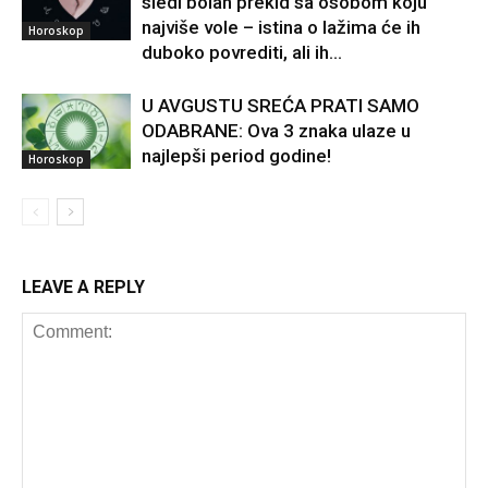
sledi bolan prekid sa osobom koju
najviše vole – istina o lažima će ih
Horoskop
duboko povrediti, ali ih...
U AVGUSTU SREĆA PRATI SAMO
ODABRANE: Ova 3 znaka ulaze u
najlepši period godine!
Horoskop
LEAVE A REPLY