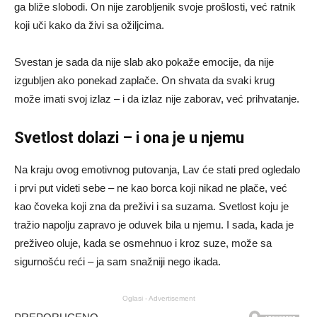
ga bliže slobodi. On nije zarobljenik svoje prošlosti, već ratnik
koji uči kako da živi sa ožiljcima.
Svestan je sada da nije slab ako pokaže emocije, da nije
izgubljen ako ponekad zaplače. On shvata da svaki krug
može imati svoj izlaz – i da izlaz nije zaborav, već prihvatanje.
Svetlost dolazi – i ona je u njemu
Na kraju ovog emotivnog putovanja, Lav će stati pred ogledalo
i prvi put videti sebe – ne kao borca koji nikad ne plače, već
kao čoveka koji zna da preživi i sa suzama. Svetlost koju je
tražio napolju zapravo je oduvek bila u njemu. I sada, kada je
preživeo oluje, kada se osmehnuo i kroz suze, može sa
sigurnošću reći – ja sam snažniji nego ikada.
Oglasi - Advertisement