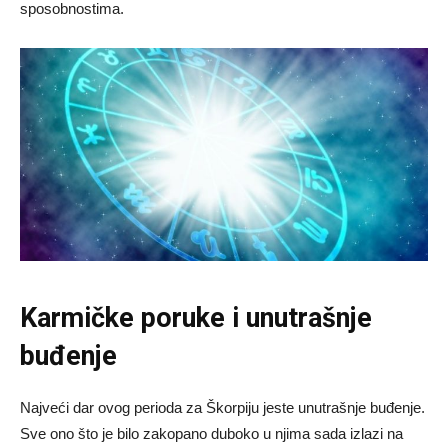
sposobnostima.
Karmičke poruke i unutrašnje
buđenje
Najveći dar ovog perioda za Škorpiju jeste unutrašnje buđenje.
Sve ono što je bilo zakopano duboko u njima sada izlazi na