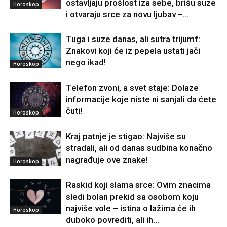
ostavljaju prošlost iza sebe, brišu suze
Horoskop
i otvaraju srce za novu ljubav –...
Tuga i suze danas, ali sutra trijumf:
Znakovi koji će iz pepela ustati jači
nego ikad!
Horoskop
Telefon zvoni, a svet staje: Dolaze
informacije koje niste ni sanjali da ćete
čuti!
Horoskop
Kraj patnje je stigao: Najviše su
stradali, ali od danas sudbina konačno
nagrađuje ove znake!
Horoskop
Raskid koji slama srce: Ovim znacima
sledi bolan prekid sa osobom koju
najviše vole – istina o lažima će ih
Horoskop
duboko povrediti, ali ih...