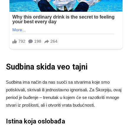
Sudbina skida veo tajni
Sudbina ima način da nas suoči sa stvarima koje smo
potiskivali, skrivali ili jednostavno ignorisali. Za Škorpiju, ovaj
period je buđenje – trenutak u kojem će se razotkriti mnoge
stvari iz prošlosti, ali i otvoriti vrata budućnosti.
Istina koja oslobađa