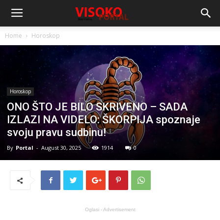
Home
Horoskop
Horoskop
ONO ŠTO JE BILO SKRIVENO – SADA
IZLAZI NA VIDELO: ŠKORPIJA spoznaje
svoju pravu sudbinu!
By
Portal
-
August 30, 2025
1914
0
Oglasi - Advertisement