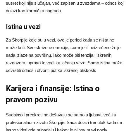
susret koji nije slučajan, već zapisan u zvezdama – odnos koji
dolazi kao karmička nagrada.
Istina u vezi
Za Škorpije koje su u vezi, ovo je period kada se ništa ne
može kriti. Sve skrivene emocije, sumnje ili neizrečene želje
sada izlaze na površinu. Iako može biti tenzija i iskrenih
razgovora, upravo to vodi ka jačanju veze. Samo istina može
učvrstiti odnos i otvoriti put ka iskrenoj bliskosti.
Karijera i finansije: Istina o
pravom pozivu
Sudbinski preokreti ne dešavaju se samo u ljubavi, već i u
profesionalnom životu Škorpije. Sada dolazi trenutak kada će
jasno videti gde pripadaju i kakav je njihov pravi poziv.