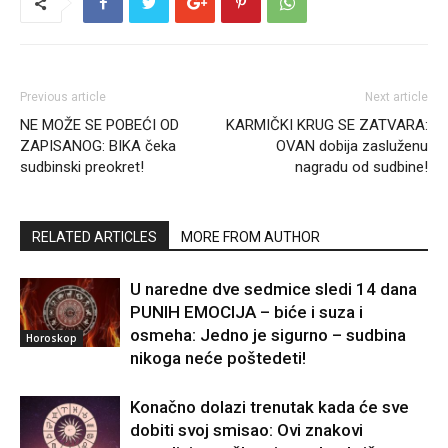
Previous article
Next article
NE MOŽE SE POBEĆI OD
KARMIČKI KRUG SE ZATVARA:
ZAPISANOG: BIKA čeka
OVAN dobija zasluženu
sudbinski preokret!
nagradu od sudbine!
RELATED ARTICLES
MORE FROM AUTHOR
U naredne dve sedmice sledi 14 dana
PUNIH EMOCIJA – biće i suza i
osmeha: Jedno je sigurno – sudbina
Horoskop
nikoga neće poštedeti!
Konačno dolazi trenutak kada će sve
dobiti svoj smisao: Ovi znakovi