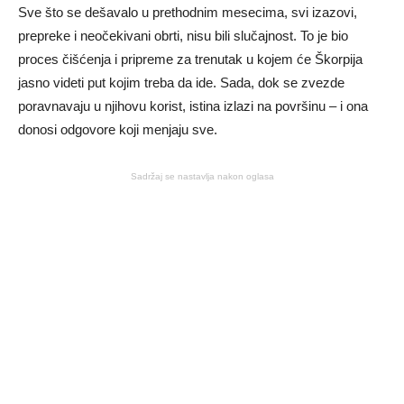
Sve što se dešavalo u prethodnim mesecima, svi izazovi,
prepreke i neočekivani obrti, nisu bili slučajnost. To je bio
proces čišćenja i pripreme za trenutak u kojem će Škorpija
jasno videti put kojim treba da ide. Sada, dok se zvezde
poravnavaju u njihovu korist, istina izlazi na površinu – i ona
donosi odgovore koji menjaju sve.
Sadržaj se nastavlja nakon oglasa