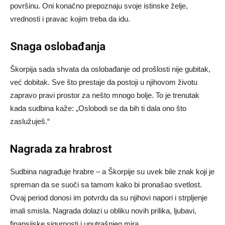
površinu. Oni konačno prepoznaju svoje istinske želje,
vrednosti i pravac kojim treba da idu.
Snaga oslobađanja
Škorpija sada shvata da oslobađanje od prošlosti nije gubitak,
već dobitak. Sve što prestaje da postoji u njihovom životu
zapravo pravi prostor za nešto mnogo bolje. To je trenutak
kada sudbina kaže: „Oslobodi se da bih ti dala ono što
zaslužuješ.“
Nagrada za hrabrost
Sudbina nagrađuje hrabre – a Škorpije su uvek bile znak koji je
spreman da se suoči sa tamom kako bi pronašao svetlost.
Ovaj period donosi im potvrdu da su njihovi napori i strpljenje
imali smisla. Nagrada dolazi u obliku novih prilika, ljubavi,
finansijske sigurnosti i unutrašnjeg mira.