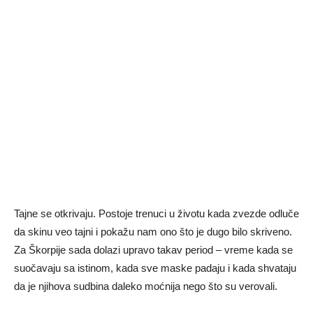
Tajne se otkrivaju. Postoje trenuci u životu kada zvezde odluče
da skinu veo tajni i pokažu nam ono što je dugo bilo skriveno.
Za Škorpije sada dolazi upravo takav period – vreme kada se
suočavaju sa istinom, kada sve maske padaju i kada shvataju
da je njihova sudbina daleko moćnija nego što su verovali.