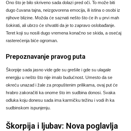
Ono što je bilo skriveno sada dolazi pred oči. To može biti
dugo čuvana tajna, neizgovorena emocija, ili istina o osobi iz
njihove blizine. Možda će saznati nešto što će ih u prvi mah
šokirati, ali ubrzo će shvatiti da je to zapravo oslobađanje.
Teret koji su nosili dugo vremena konačno se skida, a osećaj
rasterećenja biće ogroman.
Prepoznavanje pravog puta
Škorpije sada jasno vide gde su grešile i gde su ulagale
energiju u nešto što nije imalo budućnost. Umesto da se
okreću unazad i žale za propuštenim prilikama, ovaj put će
hrabro zakoračiti ka onome što im sudbina donosi. Svaka
odluka koju donesu sada ima karmičku težinu i vodi ih ka
sudbinskom ispunjenju.
Škorpija i ljubav: Nova poglavlja