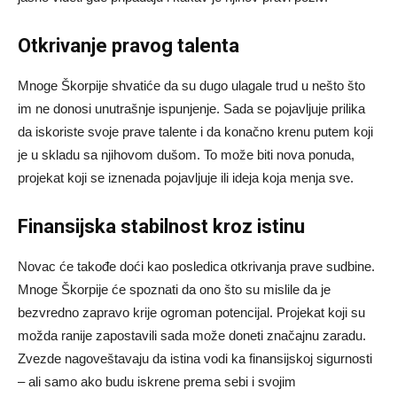
Otkrivanje pravog talenta
Mnoge Škorpije shvatiće da su dugo ulagale trud u nešto što
im ne donosi unutrašnje ispunjenje. Sada se pojavljuje prilika
da iskoriste svoje prave talente i da konačno krenu putem koji
je u skladu sa njihovom dušom. To može biti nova ponuda,
projekat koji se iznenada pojavljuje ili ideja koja menja sve.
Finansijska stabilnost kroz istinu
Novac će takođe doći kao posledica otkrivanja prave sudbine.
Mnoge Škorpije će spoznati da ono što su mislile da je
bezvredno zapravo krije ogroman potencijal. Projekat koji su
možda ranije zapostavili sada može doneti značajnu zaradu.
Zvezde nagoveštavaju da istina vodi ka finansijskoj sigurnosti
– ali samo ako budu iskrene prema sebi i svojim