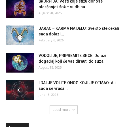
ŠKORPIJA: Vesti koje stižu donose i
olakšanje i šok – sudbina...
August 28, 2025
JARAC – KARMA NA DELU: Sve što ste čekali
sada dolazi...
February 6, 2026
VODOLIJE, PRIPREMITE SRCE: Dolazi
događaj koji će vas dirnuti do suza!
August 15, 2025
I DALJE VOLITE ONOG KOJI JE OTIŠAO: Ali
sada se vraća...
June 13, 2025
Load more