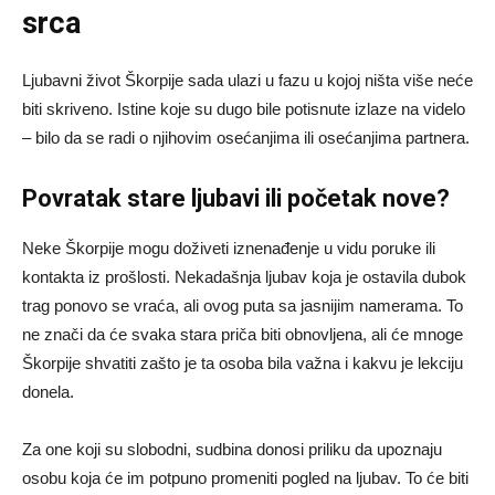
srca
Ljubavni život Škorpije sada ulazi u fazu u kojoj ništa više neće
biti skriveno. Istine koje su dugo bile potisnute izlaze na videlo
– bilo da se radi o njihovim osećanjima ili osećanjima partnera.
Povratak stare ljubavi ili početak nove?
Neke Škorpije mogu doživeti iznenađenje u vidu poruke ili
kontakta iz prošlosti. Nekadašnja ljubav koja je ostavila dubok
trag ponovo se vraća, ali ovog puta sa jasnijim namerama. To
ne znači da će svaka stara priča biti obnovljena, ali će mnoge
Škorpije shvatiti zašto je ta osoba bila važna i kakvu je lekciju
donela.
Za one koji su slobodni, sudbina donosi priliku da upoznaju
osobu koja će im potpuno promeniti pogled na ljubav. To će biti