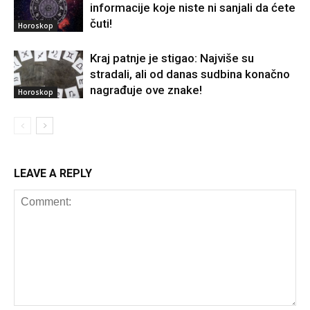
informacije koje niste ni sanjali da ćete
čuti!
Horoskop
Kraj patnje je stigao: Najviše su
stradali, ali od danas sudbina konačno
nagrađuje ove znake!
Horoskop
LEAVE A REPLY