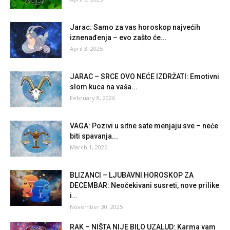
Jarac: Samo za vas horoskop najvećih
iznenađenja – evo zašto će...
April 3, 2025
JARAC – SRCE OVO NEĆE IZDRŽATI: Emotivni
slom kuca na vaša...
February 8, 2026
VAGA: Pozivi u sitne sate menjaju sve – neće
biti spavanja...
March 1, 2026
BLIZANCI – LJUBAVNI HOROSKOP ZA
DECEMBAR: Neočekivani susreti, nove prilike
i...
November 30, 2025
RAK – NIŠTA NIJE BILO UZALUD: Karma vam