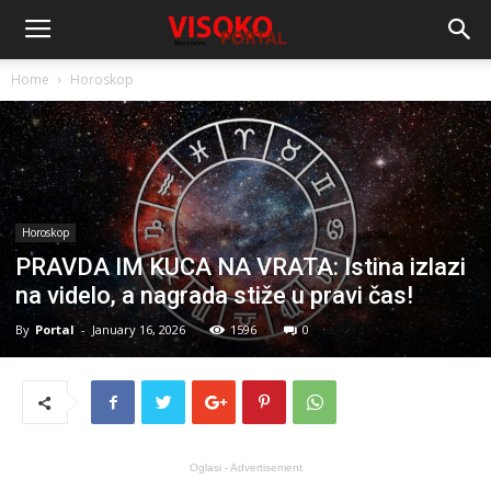
Home
Horoskop
Horoskop
PRAVDA IM KUCA NA VRATA: Istina izlazi
na videlo, a nagrada stiže u pravi čas!
By
Portal
-
January 16, 2026
1596
0
Oglasi - Advertisement