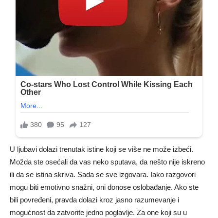
U ljubavi dolazi trenutak istine koji se više ne može izbeći.
Možda ste osećali da vas neko sputava, da nešto nije iskreno
ili da se istina skriva. Sada se sve izgovara. Iako razgovori
mogu biti emotivno snažni, oni donose oslobađanje. Ako ste
bili povređeni, pravda dolazi kroz jasno razumevanje i
mogućnost da zatvorite jedno poglavlje. Za one koji su u