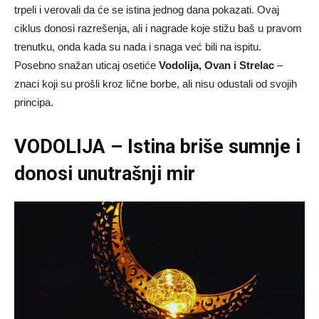
trpeli i verovali da će se istina jednog dana pokazati. Ovaj
ciklus donosi razrešenja, ali i nagrade koje stižu baš u pravom
trenutku, onda kada su nada i snaga već bili na ispitu.
Posebno snažan uticaj osetiće
Vodolija, Ovan i Strelac
–
znaci koji su prošli kroz lične borbe, ali nisu odustali od svojih
principa.
VODOLIJA – Istina briše sumnje i
donosi unutrašnji mir