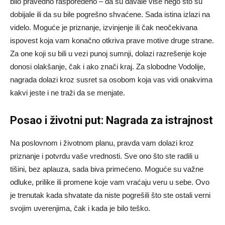
bilo pravedno raspoređeno – da su davale više nego što su
dobijale ili da su bile pogrešno shvaćene. Sada istina izlazi na
videlo. Moguće je priznanje, izvinjenje ili čak neočekivana
ispovest koja vam konačno otkriva prave motive druge strane.
Za one koji su bili u vezi punoj sumnji, dolazi razrešenje koje
donosi olakšanje, čak i ako znači kraj. Za slobodne Vodolije,
nagrada dolazi kroz susret sa osobom koja vas vidi onakvima
kakvi jeste i ne traži da se menjate.
Posao i životni put: Nagrada za istrajnost
Na poslovnom i životnom planu, pravda vam dolazi kroz
priznanje i potvrdu vaše vrednosti. Sve ono što ste radili u
tišini, bez aplauza, sada biva primećeno. Moguće su važne
odluke, prilike ili promene koje vam vraćaju veru u sebe. Ovo
je trenutak kada shvatate da niste pogrešili što ste ostali verni
svojim uverenjima, čak i kada je bilo teško.