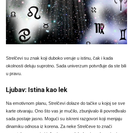
Strelčevi su znak koji duboko veruje u istinu, čak i kada
okolnosti deluju suprotno. Sada univerzum potvrđuje da ste bili
u pravu.
Ljubav: Istina kao lek
Na emotivnom planu, Strelčevi dolaze do tačke u kojoj se sve
karte otvaraju. Ono što vas je mučilo, zbunjivalo ili povređivalo
sada postaje jasno. Mogući su iskreni razgovori koji menjaju
dinamiku odnosa iz korena. Za neke Strelčeve to znači