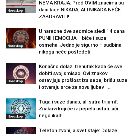
NEMA KRAJA: Pred OVIM znacima su
dani koje NIKADA, ALI NIKADA NEĆE
Horoskop
ZABORAVITI!
U naredne dve sedmice sledi 14 dana
PUNIH EMOCIJA – biće i suza i
osmeha: Jedno je sigurno – sudbina
Horoskop
nikoga neće poštedeti!
Konačno dolazi trenutak kada će sve
dobiti svoj smisao: Ovi znakovi
ostavljaju prošlost iza sebe, brišu suze
Horoskop
i otvaraju srce za novu ljubav –...
Tuga i suze danas, ali sutra trijumf:
Znakovi koji će iz pepela ustati jači
nego ikad!
Horoskop
Telefon zvoni, a svet staje: Dolaze