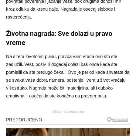
povratak poverenja i jačanje veze, dok drugima donosi mir
kroz odluku da krenu dalje. Nagrada je osećaj slobode i
rasterećenja.
Životna nagrada: Sve dolazi u pravo
vreme
Na širem životnom planu, pravda vam vraća ono što ste
zaslužili. Vest, poziv ili događaj dolazi baš onda kada ste
pomislili da ste predugo čekali. Ovo je period kada shvatate da
se svaka vaša dobra namera, poštenje i vera u život vraćaju
višestruko. Nagrada može biti materijalna, ali i duboko
emotivna – osećaj da ste konačno na pravom putu.
Oglasi - Advertisement