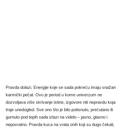
Pravda dolazi. Energije koje se sada pokreću imaju snažan
karmički pečat. Ovo je period u kome univerzum ne
dozvoljava više skrivanje istine, izgovore niti nepravdu koja
traje unedogled. Sve ono što je bilo potisnuto, prećutano ili
gurnuto pod tepih sada izlazi na videlo – jasno, glasno i
nepovratno. Pravda kuca na vrata onih koji su dugo čekali,