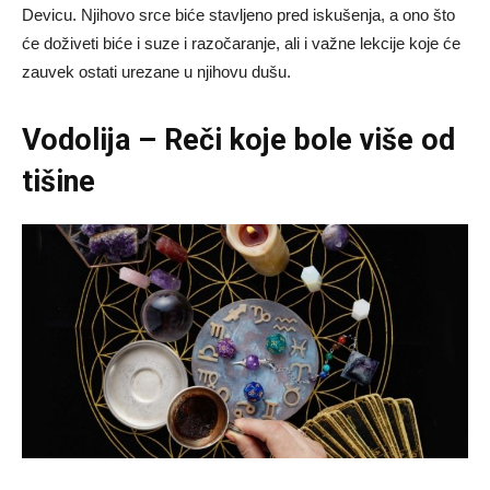
Devicu. Njihovo srce biće stavljeno pred iskušenja, a ono što
će doživeti biće i suze i razočaranje, ali i važne lekcije koje će
zauvek ostati urezane u njihovu dušu.
Vodolija – Reči koje bole više od
tišine