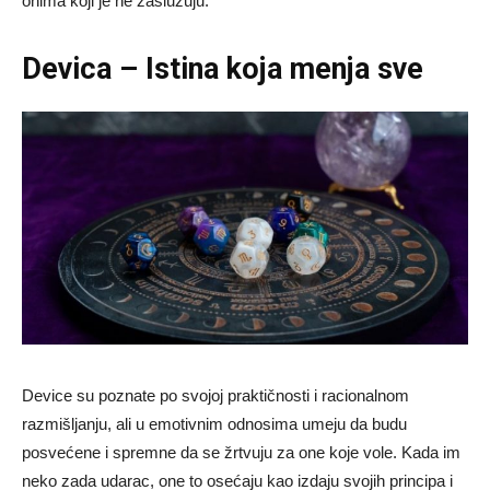
onima koji je ne zaslužuju.
Devica – Istina koja menja sve
Device su poznate po svojoj praktičnosti i racionalnom
razmišljanju, ali u emotivnim odnosima umeju da budu
posvećene i spremne da se žrtvuju za one koje vole. Kada im
neko zada udarac, one to osećaju kao izdaju svojih principa i