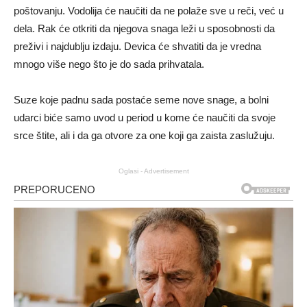
poštovanju. Vodolija će naučiti da ne polaže sve u reči, već u
dela. Rak će otkriti da njegova snaga leži u sposobnosti da
preživi i najdublju izdaju. Devica će shvatiti da je vredna
mnogo više nego što je do sada prihvatala.
Suze koje padnu sada postaće seme nove snage, a bolni
udarci biće samo uvod u period u kome će naučiti da svoje
srce štite, ali i da ga otvore za one koji ga zaista zaslužuju.
Oglasi - Advertisement