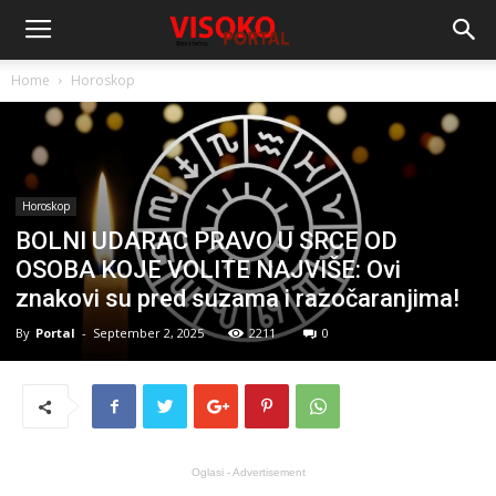
Home
Horoskop
Horoskop
BOLNI UDARAC PRAVO U SRCE OD
OSOBA KOJE VOLITE NAJVIŠE: Ovi
znakovi su pred suzama i razočaranjima!
By
Portal
-
September 2, 2025
2211
0
Oglasi - Advertisement