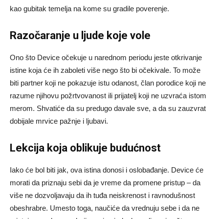
kao gubitak temelja na kome su gradile poverenje.
Razočaranje u ljude koje vole
Ono što Device očekuje u narednom periodu jeste otkrivanje
istine koja će ih zaboleti više nego što bi očekivale. To može
biti partner koji ne pokazuje istu odanost, član porodice koji ne
razume njihovu požrtvovanost ili prijatelj koji ne uzvraća istom
merom. Shvatiće da su predugo davale sve, a da su zauzvrat
dobijale mrvice pažnje i ljubavi.
Lekcija koja oblikuje budućnost
Iako će bol biti jak, ova istina donosi i oslobađanje. Device će
morati da priznaju sebi da je vreme da promene pristup – da
više ne dozvoljavaju da ih tuđa neiskrenost i ravnodušnost
obeshrabre. Umesto toga, naučiće da vrednuju sebe i da ne