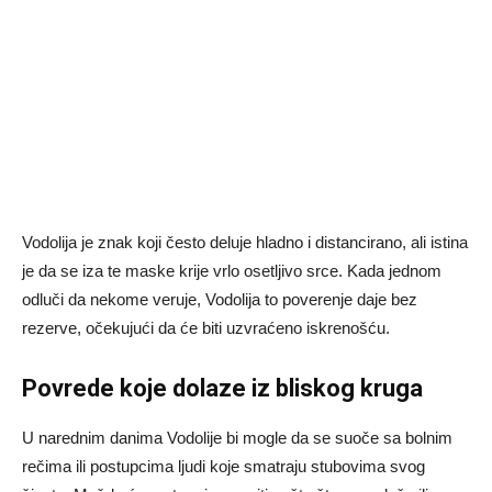
Vodolija je znak koji često deluje hladno i distancirano, ali istina
je da se iza te maske krije vrlo osetljivo srce. Kada jednom
odluči da nekome veruje, Vodolija to poverenje daje bez
rezerve, očekujući da će biti uzvraćeno iskrenošću.
Povrede koje dolaze iz bliskog kruga
U narednim danima Vodolije bi mogle da se suoče sa bolnim
rečima ili postupcima ljudi koje smatraju stubovima svog