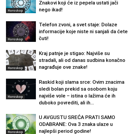
Znakovi koji će iz pepela ustati jači
nego ikad!
Horoskop
Telefon zvoni, a svet staje: Dolaze
informacije koje niste ni sanjali da ćete
čuti!
Horoskop
Kraj patnje je stigao: Najviše su
stradali, ali od danas sudbina konačno
nagrađuje ove znake!
Horoskop
Raskid koji slama srce: Ovim znacima
sledi bolan prekid sa osobom koju
najviše vole – istina o lažima će ih
Horoskop
duboko povrediti, ali ih...
U AVGUSTU SREĆA PRATI SAMO
ODABRANE: Ova 3 znaka ulaze u
najlepši period godine!
Horoskop