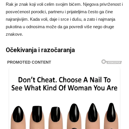
Rak je znak koji voli celim svojim bićem. Njegova privrženost i
posvećenost porodici, partneru i prijateljima često ga čine
najranjivijim. Kada voli, daje i srce i dušu, a zato i najmanja
pukotina u odnosima može da ga povredi više nego druge
znakove.
Očekivanja i razočaranja