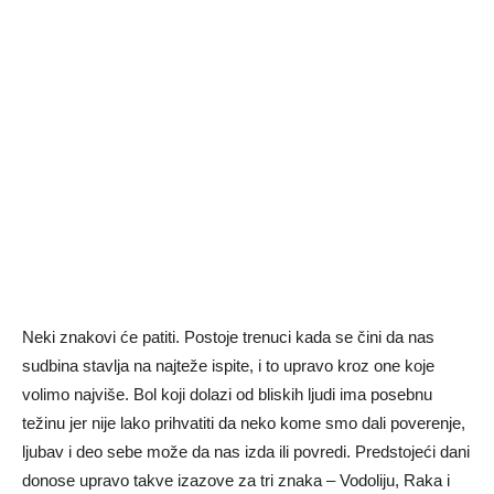
Neki znakovi će patiti. Postoje trenuci kada se čini da nas
sudbina stavlja na najteže ispite, i to upravo kroz one koje
volimo najviše. Bol koji dolazi od bliskih ljudi ima posebnu
težinu jer nije lako prihvatiti da neko kome smo dali poverenje,
ljubav i deo sebe može da nas izda ili povredi. Predstojeći dani
donose upravo takve izazove za tri znaka – Vodoliju, Raka i