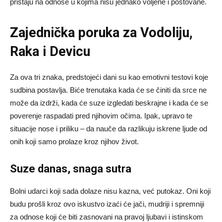
pristaju na odnose u kojima nisu jednako voljene i poštovane.
Zajednička poruka za Vodoliju,
Raka i Devicu
Za ova tri znaka, predstojeći dani su kao emotivni testovi koje
sudbina postavlja. Biće trenutaka kada će se činiti da srce ne
može da izdrži, kada će suze izgledati beskrajne i kada će se
poverenje raspadati pred njihovim očima. Ipak, upravo te
situacije nose i priliku – da nauče da razlikuju iskrene ljude od
onih koji samo prolaze kroz njihov život.
Suze danas, snaga sutra
Bolni udarci koji sada dolaze nisu kazna, već putokaz. Oni koji
budu prošli kroz ovo iskustvo izaći će jači, mudriji i spremniji
za odnose koji će biti zasnovani na pravoj ljubavi i istinskom