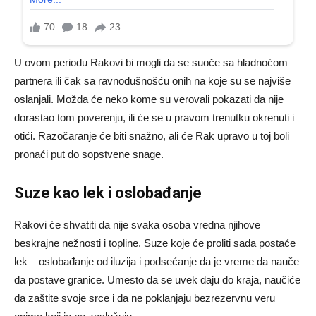
U ovom periodu Rakovi bi mogli da se suoče sa hladnoćom
partnera ili čak sa ravnodušnošću onih na koje su se najviše
oslanjali. Možda će neko kome su verovali pokazati da nije
dorastao tom poverenju, ili će se u pravom trenutku okrenuti i
otići. Razočaranje će biti snažno, ali će Rak upravo u toj boli
pronaći put do sopstvene snage.
Suze kao lek i oslobađanje
Rakovi će shvatiti da nije svaka osoba vredna njihove
beskrajne nežnosti i topline. Suze koje će proliti sada postaće
lek – oslobađanje od iluzija i podsećanje da je vreme da nauče
da postave granice. Umesto da se uvek daju do kraja, naučiće
da zaštite svoje srce i da ne poklanjaju bezrezervnu veru