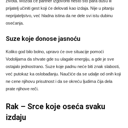
života. Možda će partner izgovoriti nešto što para dušu ili
prijatelj učiniti gest koji će delovati kao izdaja. Nije u pitanju
neprijateljstvo, već hladna istina da ne dele svi istu dubinu
osećanja.
Suze koje donose jasnoću
Koliko god bilo bolno, upravo će ove situacije pomoći
Vodolijama da shvate gde su ulagale energiju, a gde je sve
ostajalo jednostrano. Suze koje padnu neće biti znak slabosti,
već putokaz ka oslobađanju. Naučiće da se udalje od onih koji
ne cene njihovu prisutnost i da se okreću ljudima čija dela
prate njihove reči.
Rak – Srce koje oseća svaku
izdaju