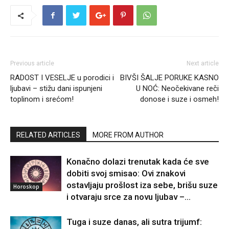
Previous article
Next article
RADOST I VESELJE u porodici i
BIVŠI ŠALJE PORUKE KASNO
ljubavi – stižu dani ispunjeni
U NOĆ: Neočekivane reči
toplinom i srećom!
donose i suze i osmeh!
RELATED ARTICLES
MORE FROM AUTHOR
Konačno dolazi trenutak kada će sve
dobiti svoj smisao: Ovi znakovi
ostavljaju prošlost iza sebe, brišu suze
Horoskop
i otvaraju srce za novu ljubav –...
Tuga i suze danas, ali sutra trijumf: