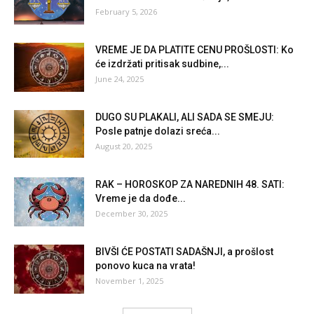
February 5, 2026
VREME JE DA PLATITE CENU PROŠLOSTI: Ko
će izdržati pritisak sudbine,...
June 24, 2025
DUGO SU PLAKALI, ALI SADA SE SMEJU:
Posle patnje dolazi sreća...
August 20, 2025
RAK – HOROSKOP ZA NAREDNIH 48. SATI:
Vreme je da dođe...
December 30, 2025
BIVŠI ĆE POSTATI SADAŠNJI, a prošlost
ponovo kuca na vrata!
November 1, 2025