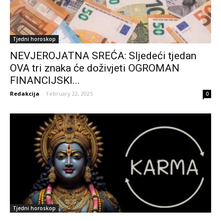
Tjedni horoskop
NEVJEROJATNA SREĆA: Sljedeći tjedan
OVA tri znaka će doživjeti OGROMAN
FINANCIJSKI...
Redakcija
-
February 22, 2025
0
Tjedni horoskop