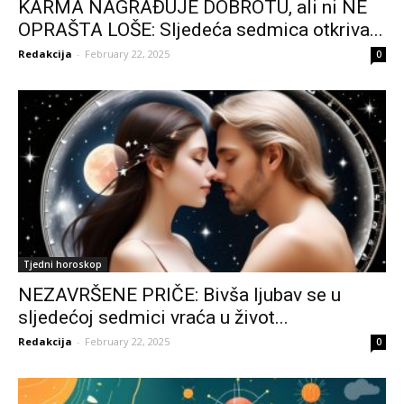
KARMA NAGRAĐUJE DOBROTU, ali ni NE
OPRAŠTA LOŠE: Sljedeća sedmica otkriva...
Redakcija
-
February 22, 2025
0
Tjedni horoskop
NEZAVRŠENE PRIČE: Bivša ljubav se u
sljedećoj sedmici vraća u život...
Redakcija
-
February 22, 2025
0