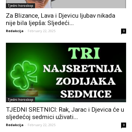
Tjedni horoskop
Za Blizance, Lava i Djevicu ljubav nikada
nije bila ljepša: Sljedeći...
Redakcija
-
February 22, 2025
0
Tjedni horoskop
TJEDNI SRETNICI: Rak, Jarac i Djevica će u
sljedećoj sedmici uživati...
Redakcija
-
February 22, 2025
0