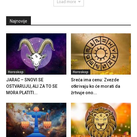
Load more
Najnovije
Horoskop
Horoskop
JARAC – SNOVI SE
Sreća ima cenu: Zvezde
OSTVARUJU, ALI ZA TO SE
otkrivaju ko će morati da
MORA PLATITI...
žrtvuje ono...