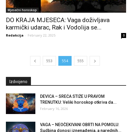
Mjesečni horoskop
DO KRAJA MJESECA: Vaga doživljava
karmički udarac, Rak i Vodolija se...
Redakcija
-
February 22, 2025
0
553
554
555
Izdvojeno
DEVICA – SREĆA STIŽE U PRAVOM
TRENUTKU: Veliki horoskop otkriva da...
February 16, 2026
VAGA – NEOČEKIVANI OBRTI NA POMOLU:
Sudbina donosi iznenađenja, a narednih...