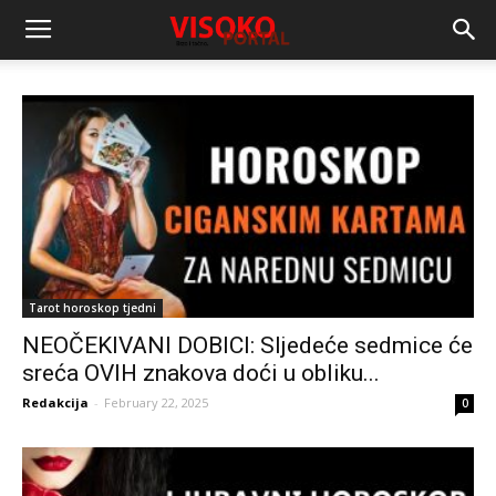
Tarot horoskop tjedni
NEOČEKIVANI DOBICI: Sljedeće sedmice će
sreća OVIH znakova doći u obliku...
Redakcija
-
February 22, 2025
0