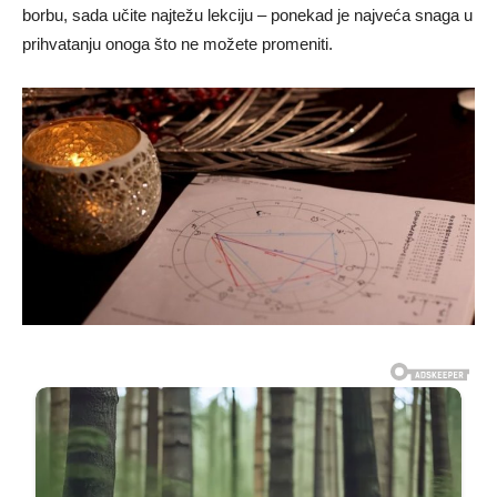
borbu, sada učite najtežu lekciju – ponekad je najveća snaga u
prihvatanju onoga što ne možete promeniti.