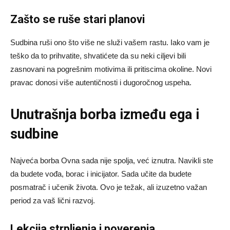
Zašto se ruše stari planovi
Sudbina ruši ono što više ne služi vašem rastu. Iako vam je
teško da to prihvatite, shvatićete da su neki ciljevi bili
zasnovani na pogrešnim motivima ili pritiscima okoline. Novi
pravac donosi više autentičnosti i dugoročnog uspeha.
Unutrašnja borba između ega i
sudbine
Najveća borba Ovna sada nije spolja, već iznutra. Navikli ste
da budete vođa, borac i inicijator. Sada učite da budete
posmatrač i učenik života. Ovo je težak, ali izuzetno važan
period za vaš lični razvoj.
Lekcija strpljenja i poverenja