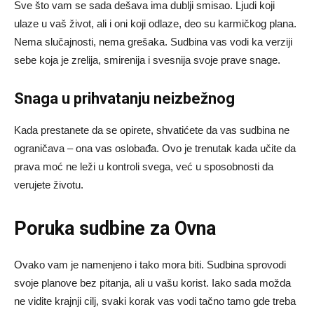
Sve što vam se sada dešava ima dublji smisao. Ljudi koji
ulaze u vaš život, ali i oni koji odlaze, deo su karmičkog plana.
Nema slučajnosti, nema grešaka. Sudbina vas vodi ka verziji
sebe koja je zrelija, smirenija i svesnija svoje prave snage.
Snaga u prihvatanju neizbežnog
Kada prestanete da se opirete, shvatićete da vas sudbina ne
ograničava – ona vas oslobađa. Ovo je trenutak kada učite da
prava moć ne leži u kontroli svega, već u sposobnosti da
verujete životu.
Poruka sudbine za Ovna
Ovako vam je namenjeno i tako mora biti. Sudbina sprovodi
svoje planove bez pitanja, ali u vašu korist. Iako sada možda
ne vidite krajnji cilj, svaki korak vas vodi tačno tamo gde treba