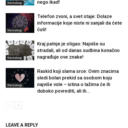
nego ikad!
Horoskop
Telefon zvoni, a svet staje: Dolaze
informacije koje niste ni sanjali da ćete
čuti!
Horoskop
Kraj patnje je stigao: Najviše su
stradali, ali od danas sudbina konačno
nagrađuje ove znake!
Horoskop
Raskid koji slama srce: Ovim znacima
sledi bolan prekid sa osobom koju
najviše vole – istina o lažima će ih
Horoskop
duboko povrediti, ali ih...
LEAVE A REPLY