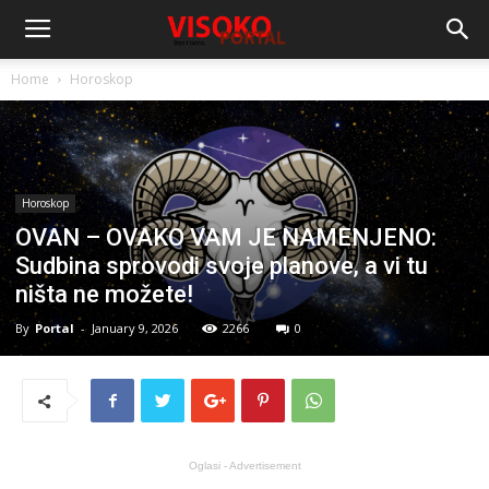
Home
Horoskop
Horoskop
OVAN – OVAKO VAM JE NAMENJENO:
Sudbina sprovodi svoje planove, a vi tu
ništa ne možete!
By
Portal
-
January 9, 2026
2266
0
Oglasi - Advertisement