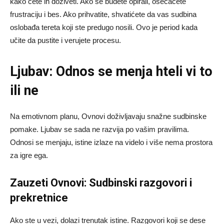
kako ćete ih doživeti. Ako se budete opirali, osećaćete
frustraciju i bes. Ako prihvatite, shvatićete da vas sudbina
oslobađa tereta koji ste predugo nosili. Ovo je period kada
učite da pustite i verujete procesu.
Ljubav: Odnos se menja hteli vi to
ili ne
Na emotivnom planu, Ovnovi doživljavaju snažne sudbinske
pomake. Ljubav se sada ne razvija po vašim pravilima.
Odnosi se menjaju, istine izlaze na videlo i više nema prostora
za igre ega.
Zauzeti Ovnovi: Sudbinski razgovori i
prekretnice
Ako ste u vezi, dolazi trenutak istine. Razgovori koji se dese