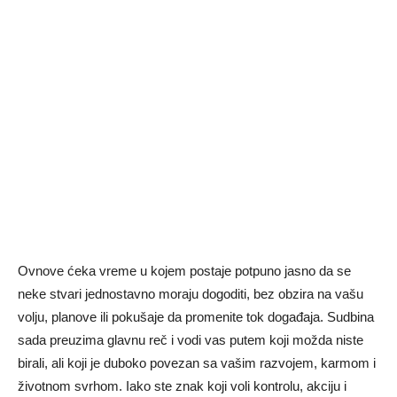
Ovnove ćeka vreme u kojem postaje potpuno jasno da se
neke stvari jednostavno moraju dogoditi, bez obzira na vašu
volju, planove ili pokušaje da promenite tok događaja. Sudbina
sada preuzima glavnu reč i vodi vas putem koji možda niste
birali, ali koji je duboko povezan sa vašim razvojem, karmom i
životnom svrhom. Iako ste znak koji voli kontrolu, akciju i