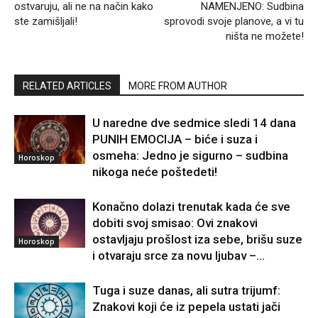
ostvaruju, ali ne na način kako
NAMENJENO: Sudbina
ste zamišljali!
sprovodi svoje planove, a vi tu
ništa ne možete!
RELATED ARTICLES
MORE FROM AUTHOR
U naredne dve sedmice sledi 14 dana
PUNIH EMOCIJA – biće i suza i
osmeha: Jedno je sigurno – sudbina
Horoskop
nikoga neće poštedeti!
Konačno dolazi trenutak kada će sve
dobiti svoj smisao: Ovi znakovi
ostavljaju prošlost iza sebe, brišu suze
Horoskop
i otvaraju srce za novu ljubav –...
Tuga i suze danas, ali sutra trijumf:
Znakovi koji će iz pepela ustati jači