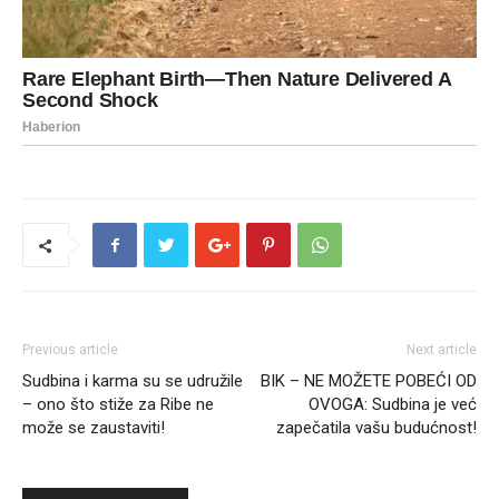
Previous article
Next article
Sudbina i karma su se udružile
BIK – NE MOŽETE POBEĆI OD
– ono što stiže za Ribe ne
OVOGA: Sudbina je već
može se zaustaviti!
zapečatila vašu budućnost!