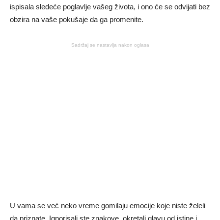
ispisala sledeće poglavlje vašeg života, i ono će se odvijati bez
obzira na vaše pokušaje da ga promenite.
Sadržaj se nastavlja nakon oglasa
U vama se već neko vreme gomilaju emocije koje niste želeli
da priznate. Ignorisali ste znakove, okretali glavu od istine i