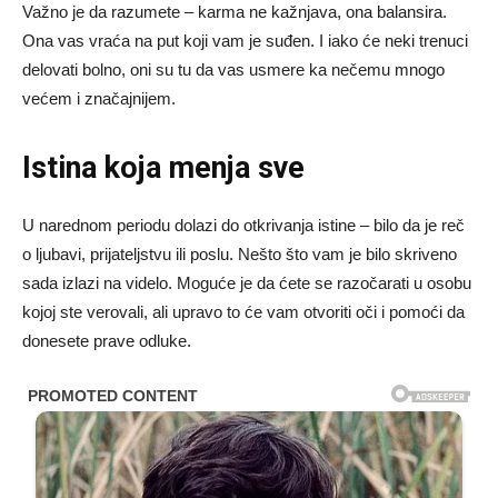
Važno je da razumete – karma ne kažnjava, ona balansira.
Ona vas vraća na put koji vam je suđen. I iako će neki trenuci
delovati bolno, oni su tu da vas usmere ka nečemu mnogo
većem i značajnijem.
Istina koja menja sve
U narednom periodu dolazi do otkrivanja istine – bilo da je reč
o ljubavi, prijateljstvu ili poslu. Nešto što vam je bilo skriveno
sada izlazi na videlo. Moguće je da ćete se razočarati u osobu
kojoj ste verovali, ali upravo to će vam otvoriti oči i pomoći da
donesete prave odluke.