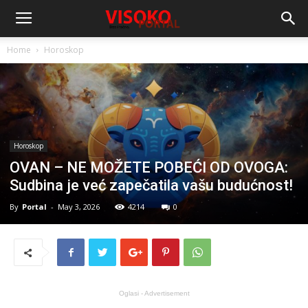
Home
Horoskop
Horoskop
OVAN – NE MOŽETE POBEĆI OD OVOGA:
Sudbina je već zapečatila vašu budućnost!
By
Portal
-
May 3, 2026
4214
0
Oglasi - Advertisement