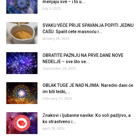
menjaju sve – i to u...
July 5, 2025
SVAKU VEČE PRIJE SPAVANJA POPITI JEDNU
ČAŠU: Spalit ćete masnoću i...
January 28, 2025
OBRATITE PAŽNJU NA PRVE DANE NOVE
NEDELJE – sve što se...
September 26, 2025
OBLAK TUGE JE NAD NJIMA: Naredni dani će
im biti teški,...
February 21, 2026
Znakovi i ljubavne navike: Ko voli pažljivo, a
ko strastveno i...
April 18, 2025