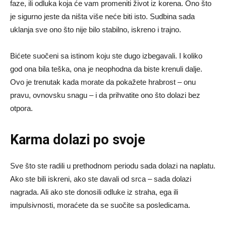
faze, ili odluka koja će vam promeniti život iz korena. Ono što
je sigurno jeste da ništa više neće biti isto. Sudbina sada
uklanja sve ono što nije bilo stabilno, iskreno i trajno.
Bićete suočeni sa istinom koju ste dugo izbegavali. I koliko
god ona bila teška, ona je neophodna da biste krenuli dalje.
Ovo je trenutak kada morate da pokažete hrabrost – onu
pravu, ovnovsku snagu – i da prihvatite ono što dolazi bez
otpora.
Karma dolazi po svoje
Sve što ste radili u prethodnom periodu sada dolazi na naplatu.
Ako ste bili iskreni, ako ste davali od srca – sada dolazi
nagrada. Ali ako ste donosili odluke iz straha, ega ili
impulsivnosti, moraćete da se suočite sa posledicama.