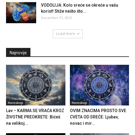
VODOLIJA: Kolo sreće se okreće u vašu
korist! Stiže nešto što...
December 31, 2025
Load more
Najnovije
Horoskop
Horoskop
Lav – KARMA SE VRAĆA KROZ
OVIM ZNACIMA PROSTO SVE
ŽIVOTNE PREOKRETE: Bićeš
CVETA OD SREĆE: Ljubav,
na velikoj...
novac i mir...