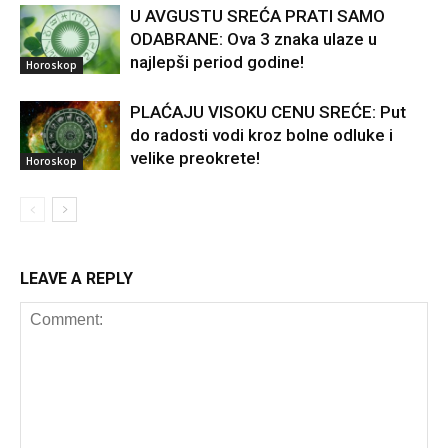
U AVGUSTU SREĆA PRATI SAMO
ODABRANE: Ova 3 znaka ulaze u
najlepši period godine!
Horoskop
PLAĆAJU VISOKU CENU SREĆE: Put
do radosti vodi kroz bolne odluke i
velike preokrete!
Horoskop
LEAVE A REPLY