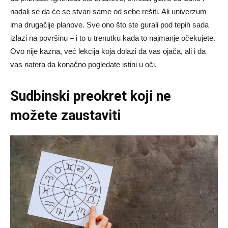
nadali se da će se stvari same od sebe rešiti. Ali univerzum
ima drugačije planove. Sve ono što ste gurali pod tepih sada
izlazi na površinu – i to u trenutku kada to najmanje očekujete.
Ovo nije kazna, već lekcija koja dolazi da vas ojača, ali i da
vas natera da konačno pogledate istini u oči.
Sudbinski preokret koji ne
možete zaustaviti