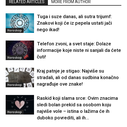
RELATED ARTICLES
MORE FROM AUTHOR
Tuga i suze danas, ali sutra trijumf:
Znakovi koji će iz pepela ustati jači
nego ikad!
Horoskop
Telefon zvoni, a svet staje: Dolaze
informacije koje niste ni sanjali da ćete
čuti!
Horoskop
Kraj patnje je stigao: Najviše su
stradali, ali od danas sudbina konačno
nagrađuje ove znake!
Horoskop
Raskid koji slama srce: Ovim znacima
sledi bolan prekid sa osobom koju
najviše vole – istina o lažima će ih
Horoskop
duboko povrediti, ali ih...