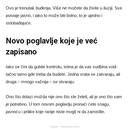
Ovo je trenutak buđenja. Više ne možete da živite u iluziji. Sve
postaje jasno, i iako to može biti bolno, to je ujedno i
oslobađajuće.
Novo poglavlje koje je već
zapisano
Iako se čini da gubite kontrolu, istina je da vas sudbina vodi
tačno tamo gde treba da budete. Jedna vrata se zatvaraju, ali
druga – mnogo važnija – se otvaraju.
Ono što dolazi možda nije ono što ste želeli, ali je ono što vam
je potrebno. U tom novom poglavlju pronaći ćete snagu,
jasnoću i prilike koje ranije niste mogli ni da zamislite.
Oglasi - Advertisement