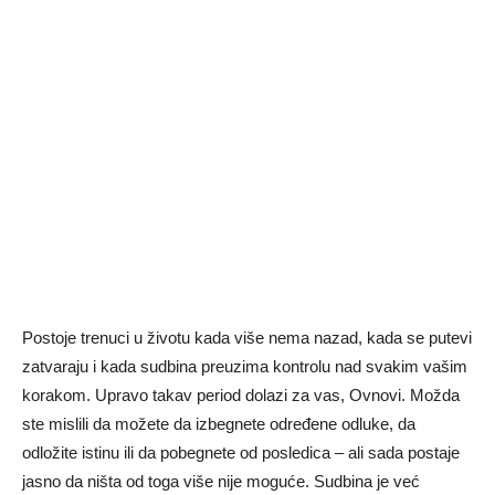
Postoje trenuci u životu kada više nema nazad, kada se putevi
zatvaraju i kada sudbina preuzima kontrolu nad svakim vašim
korakom. Upravo takav period dolazi za vas, Ovnovi. Možda
ste mislili da možete da izbegnete određene odluke, da
odložite istinu ili da pobegnete od posledica – ali sada postaje
jasno da ništa od toga više nije moguće. Sudbina je već