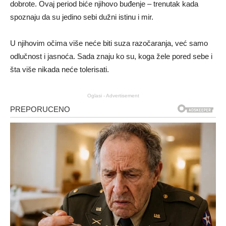
dobrote. Ovaj period biće njihovo buđenje – trenutak kada
spoznaju da su jedino sebi dužni istinu i mir.
U njihovim očima više neće biti suza razočaranja, već samo
odlučnost i jasnoća. Sada znaju ko su, koga žele pored sebe i
šta više nikada neće tolerisati.
Oglasi - Advertisement