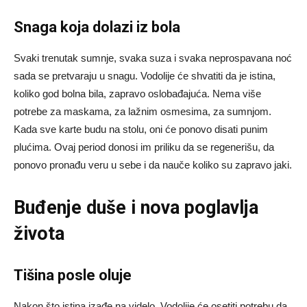
Snaga koja dolazi iz bola
Svaki trenutak sumnje, svaka suza i svaka neprospavana noć
sada se pretvaraju u snagu. Vodolije će shvatiti da je istina,
koliko god bolna bila, zapravo oslobađajuća. Nema više
potrebe za maskama, za lažnim osmesima, za sumnjom.
Kada sve karte budu na stolu, oni će ponovo disati punim
plućima. Ovaj period donosi im priliku da se regenerišu, da
ponovo pronađu veru u sebe i da nauče koliko su zapravo jaki.
Buđenje duše i nova poglavlja
života
Tišina posle oluje
Nakon što istina izađe na videlo, Vodolije će osetiti potrebu da