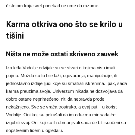
čistotom koju svet ponekad ne ume da razume.
Karma otkriva ono što se krilo u
tišini
Ništa ne može ostati skriveno zauvek
Iza leđa Vodolije odvijale su se stvari o kojima nisu imali
pojma. Možda su to bile laži, ogovaranja, manipulacije, ili
jednostavno izdaje ljudi koje su smatrali iskrenima. Ipak, sada
karma preuzima svoje. Univerzum nikada ne dozvoljava da
dobro ostane neprimećeno, niti da nepravda prođe
nekažnjeno. Sve se vraća trostruko, a ovaj put – u korist
Vodolije. Oni koji su pokušali da im oduzmu mir sada će
izgubiti svoj. Oni koji su ih obmanjivali sada će biti suočeni sa
sopstvenim licem u ogledalu.