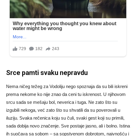
Srce pamti svaku nepravdu
Nema ničeg težeg za Vodoliju nego spoznaja da su bili iskreni
prema nekome ko nije znao da ceni tu iskrenost. U njihovom
srcu sada se mešaju bol, neverica i tuga. Ne zato što su
izgubili nekoga, već zato što su shvatili da su poverovali u
iluziju. Svaka rečenica koju su čuli, svaki gest koji su primili,
sada dobija novo značenje. Sve postaje jasno, ali i bolno. Istina
ih suočava sa sobom – sa sopstvenom dobrotom, naivnošću i