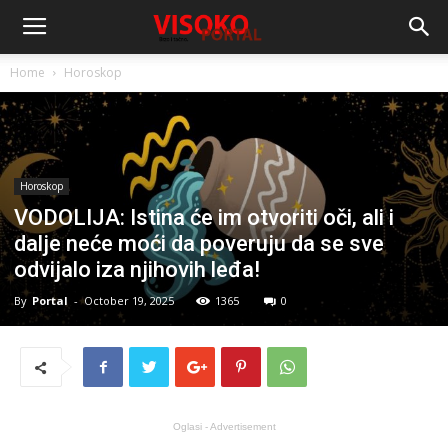
Home
Horoskop
Horoskop
VODOLIJA: Istina će im otvoriti oči, ali i
dalje neće moći da poveruju da se sve
odvijalo iza njihovih leđa!
By
Portal
-
October 19, 2025
1365
0
Oglasi - Advertisement