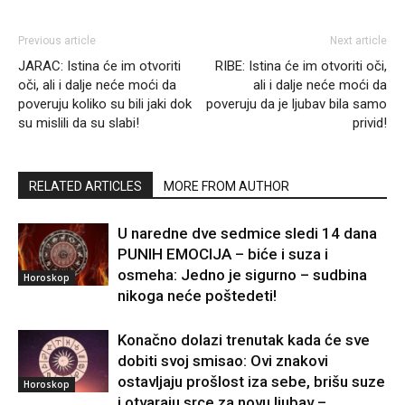
Previous article
Next article
JARAC: Istina će im otvoriti
RIBE: Istina će im otvoriti oči,
oči, ali i dalje neće moći da
ali i dalje neće moći da
poveruju koliko su bili jaki dok
poveruju da je ljubav bila samo
su mislili da su slabi!
privid!
RELATED ARTICLES
MORE FROM AUTHOR
U naredne dve sedmice sledi 14 dana
PUNIH EMOCIJA – biće i suza i
osmeha: Jedno je sigurno – sudbina
Horoskop
nikoga neće poštedeti!
Konačno dolazi trenutak kada će sve
dobiti svoj smisao: Ovi znakovi
ostavljaju prošlost iza sebe, brišu suze
Horoskop
i otvaraju srce za novu ljubav –...