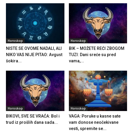
Horoskop
Horoskop
NISTE SE OVOME NADALI, ALI
BIK – MOŽETE REĆI ZBOGOM
NIKO VAS NIJE PITAO: Avgust
TUZI: Dani sreće su pred
šokira...
vama,...
Horoskop
Horoskop
BIKOVI, SVE SE VRAĆA: Bol i
VAGA: Poruke u kasne sate
trud iz prošlih dana sada...
vam donose neočekivane
vesti, spremite se...