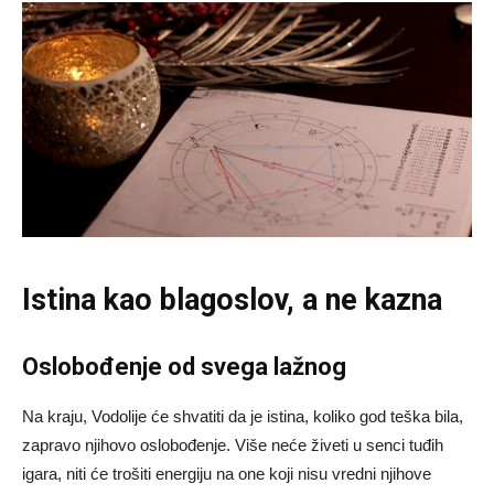
Istina kao blagoslov, a ne kazna
Oslobođenje od svega lažnog
Na kraju, Vodolije će shvatiti da je istina, koliko god teška bila,
zapravo njihovo oslobođenje. Više neće živeti u senci tuđih
igara, niti će trošiti energiju na one koji nisu vredni njihove