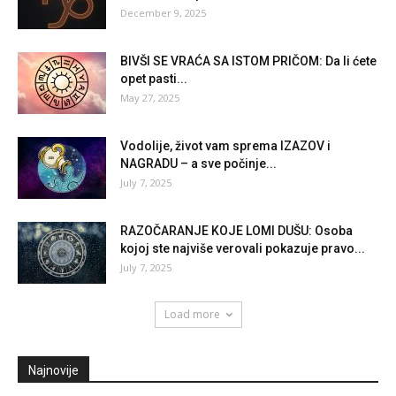
December 9, 2025
BIVŠI SE VRAĆA SA ISTOM PRIČOM: Da li ćete
opet pasti...
May 27, 2025
Vodolije, život vam sprema IZAZOV i
NAGRADU – a sve počinje...
July 7, 2025
RAZOČARANJE KOJE LOMI DUŠU: Osoba
kojoj ste najviše verovali pokazuje pravo...
July 7, 2025
Load more
Najnovije