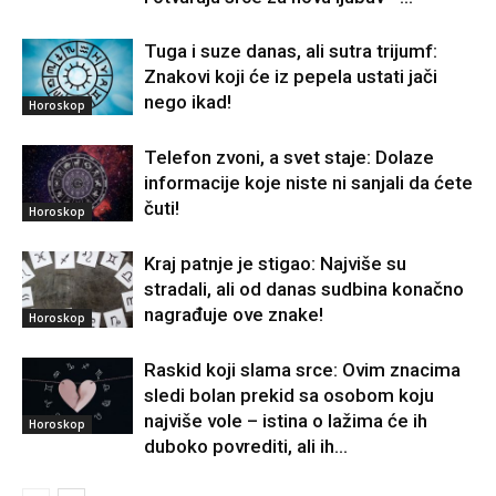
Tuga i suze danas, ali sutra trijumf:
Znakovi koji će iz pepela ustati jači
nego ikad!
Horoskop
Telefon zvoni, a svet staje: Dolaze
informacije koje niste ni sanjali da ćete
čuti!
Horoskop
Kraj patnje je stigao: Najviše su
stradali, ali od danas sudbina konačno
nagrađuje ove znake!
Horoskop
Raskid koji slama srce: Ovim znacima
sledi bolan prekid sa osobom koju
najviše vole – istina o lažima će ih
Horoskop
duboko povrediti, ali ih...