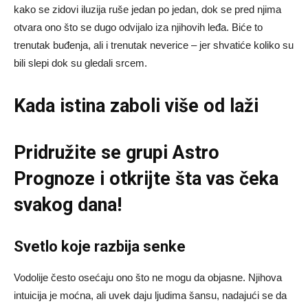
kako se zidovi iluzija ruše jedan po jedan, dok se pred njima
otvara ono što se dugo odvijalo iza njihovih leđa. Biće to
trenutak buđenja, ali i trenutak neverice – jer shvatiće koliko su
bili slepi dok su gledali srcem.
Kada istina zaboli više od laži
Pridružite se grupi
Astro
Prognoze
i otkrijte šta vas čeka
svakog dana!
Svetlo koje razbija senke
Vodolije često osećaju ono što ne mogu da objasne. Njihova
intuicija je moćna, ali uvek daju ljudima šansu, nadajući se da