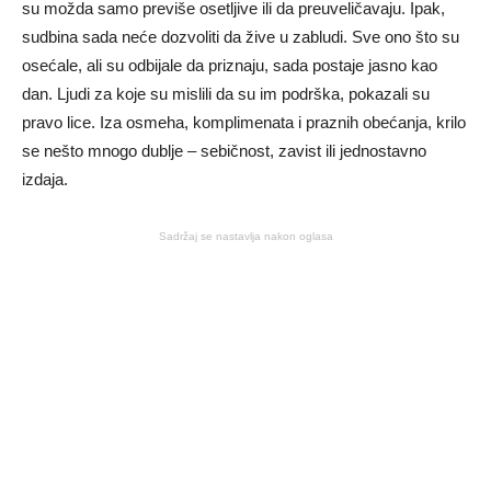
su možda samo previše osetljive ili da preuveličavaju. Ipak,
sudbina sada neće dozvoliti da žive u zabludi. Sve ono što su
osećale, ali su odbijale da priznaju, sada postaje jasno kao
dan. Ljudi za koje su mislili da su im podrška, pokazali su
pravo lice. Iza osmeha, komplimenata i praznih obećanja, krilo
se nešto mnogo dublje – sebičnost, zavist ili jednostavno
izdaja.
Sadržaj se nastavlja nakon oglasa