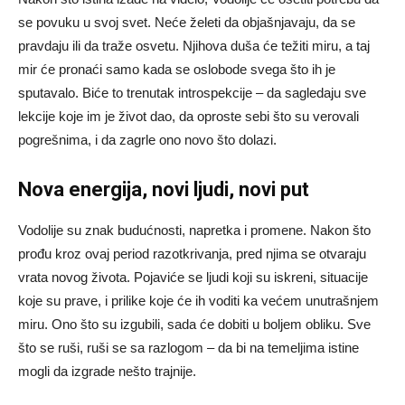
se povuku u svoj svet. Neće želeti da objašnjavaju, da se
pravdaju ili da traže osvetu. Njihova duša će težiti miru, a taj
mir će pronaći samo kada se oslobode svega što ih je
sputavalo. Biće to trenutak introspekcije – da sagledaju sve
lekcije koje im je život dao, da oproste sebi što su verovali
pogrešnima, i da zagrle ono novo što dolazi.
Nova energija, novi ljudi, novi put
Vodolije su znak budućnosti, napretka i promene. Nakon što
prođu kroz ovaj period razotkrivanja, pred njima se otvaraju
vrata novog života. Pojaviće se ljudi koji su iskreni, situacije
koje su prave, i prilike koje će ih voditi ka većem unutrašnjem
miru. Ono što su izgubili, sada će dobiti u boljem obliku. Sve
što se ruši, ruši se sa razlogom – da bi na temeljima istine
mogli da izgrade nešto trajnije.