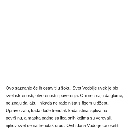
Ovo saznanje će ih ostaviti u šoku. Svet Vodolije uvek je bio
svet iskrenosti, otvorenosti i poverenja. Oni ne znaju da glume,
ne znaju da lažu i nikada ne rade ništa s figom u džepu.
Upravo zato, kada dođe trenutak kada istina ispliva na
površinu, a maska padne sa lica onih kojima su verovali,
njihov svet se na trenutak sruši. Ovih dana Vodolije će osetiti