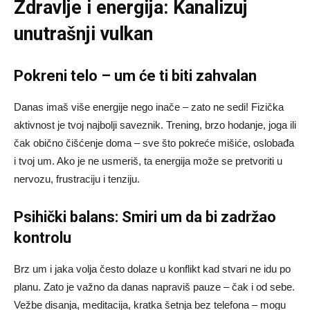
Zdravlje i energija: Kanalizuj
unutrašnji vulkan
Pokreni telo – um će ti biti zahvalan
Danas imaš više energije nego inače – zato ne sedi! Fizička
aktivnost je tvoj najbolji saveznik. Trening, brzo hodanje, joga ili
čak obično čišćenje doma – sve što pokreće mišiće, oslobađa
i tvoj um. Ako je ne usmeriš, ta energija može se pretvoriti u
nervozu, frustraciju i tenziju.
Psihički balans: Smiri um da bi zadržao
kontrolu
Brz um i jaka volja često dolaze u konflikt kad stvari ne idu po
planu. Zato je važno da danas napraviš pauze – čak i od sebe.
Vežbe disanja, meditacija, kratka šetnja bez telefona – mogu