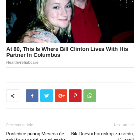
Previous article
Next article
Posledice punog Meseca će
Bik: Dnevni horoskop za sredu,