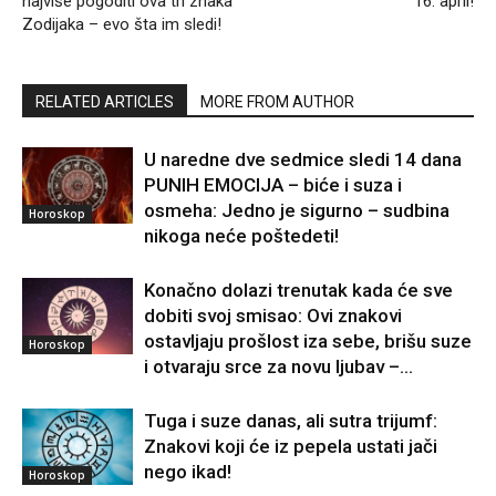
najviše pogoditi ova tri znaka
16. april!
Zodijaka – evo šta im sledi!
RELATED ARTICLES
MORE FROM AUTHOR
U naredne dve sedmice sledi 14 dana
PUNIH EMOCIJA – biće i suza i
osmeha: Jedno je sigurno – sudbina
Horoskop
nikoga neće poštedeti!
Konačno dolazi trenutak kada će sve
dobiti svoj smisao: Ovi znakovi
ostavljaju prošlost iza sebe, brišu suze
Horoskop
i otvaraju srce za novu ljubav –...
Tuga i suze danas, ali sutra trijumf:
Znakovi koji će iz pepela ustati jači
nego ikad!
Horoskop