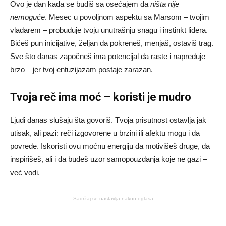
Ovo je dan kada se budiš sa osećajem da
ništa nije
nemoguće
. Mesec u povoljnom aspektu sa Marsom – tvojim
vladarem – probuđuje tvoju unutrašnju snagu i instinkt lidera.
Bićeš pun inicijative, željan da pokreneš, menjaš, ostaviš trag.
Sve što danas započneš ima potencijal da raste i napreduje
brzo – jer tvoj entuzijazam postaje zarazan.
Tvoja reč ima moć – koristi je mudro
Ljudi danas slušaju šta govoriš. Tvoja prisutnost ostavlja jak
utisak, ali pazi: reči izgovorene u brzini ili afektu mogu i da
povrede. Iskoristi ovu moćnu energiju da motivišeš druge, da
inspirišeš, ali i da budeš uzor samopouzdanja koje ne gazi –
već vodi.
Sadržaj se nastavlja nakon oglasa