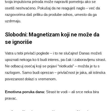
tvoja impulsivna priroda može napraviti pometnju ako se
osetiš neshvaćeno. Pokušaj da ne reaguješ naglo – već da
razgovorima daš priliku da prodube odnos, umesto da ga
uzdrmaju.
Slobodni: Magnetizam koji ne može da
se ignoriše
Vatra u tebi privlači poglede – i to ne slučajno! Danas možeš
upoznati nekoga ko ti budi interes, pa čak i zaboravljenu strast.
Ne odbacuj osećaj koji se pojavi “niotkuda” – možda je tu s
razlogom. Samo budi oprezan – privlačnost je jaka, ali istinska
povezanost dolazi s vremenom.
Emotivna poruka dana:
Strast te vodi – ali srce neka bira
pravac.