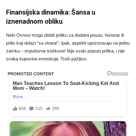
Finansijska dinamika: Šansa u
iznenadnom obliku
Neki Ovnovi mogu dobiti priliku za dodatni posao, honorar ili
priliv koji dolazi “sa strane”. Ipak, aspekti upozoravaju na jednu
zamku – impulsivne troškove! Nije svaki popust prilika, i nije
svaka kupovina investicija. Troši pažljivo.