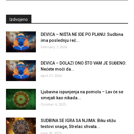
Izdvojeno
DEVICA – NIŠTA NE IDE PO PLANU: Sudbina
ima poslednju reč...
February 7, 2026
DEVICA – DOLAZI ONO ŠTO VAM JE SUĐENO:
Nećete moći da...
April 27, 2026
Ljubavna ispunjenja na pomolu – Lav će se
smejati kao nikada...
October 6, 2025
SUDBINA SE IGRA SA NJIMA: Biku stižu
testovi snage, Strelac shvata...
June 18, 2025