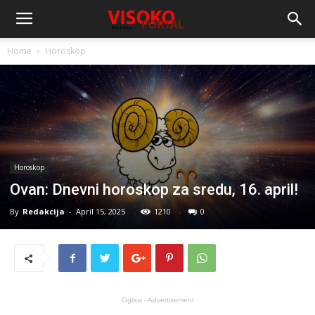
Home
Horoskop
Horoskop
Ovan: Dnevni horoskop za sredu, 16. april!
By
Redakcija
-
April 15, 2025
1210
0
Oglasi - Advertisement