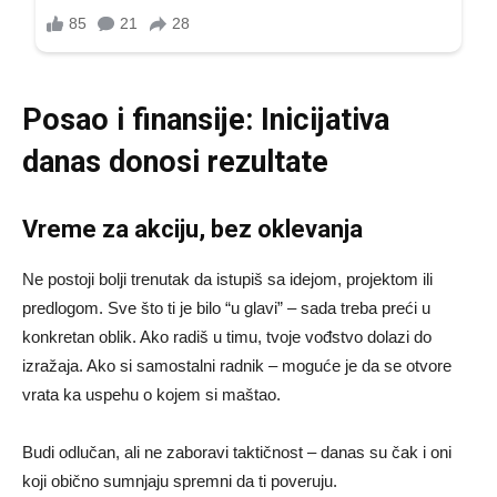
Posao i finansije: Inicijativa
danas donosi rezultate
Vreme za akciju, bez oklevanja
Ne postoji bolji trenutak da istupiš sa idejom, projektom ili
predlogom. Sve što ti je bilo “u glavi” – sada treba preći u
konkretan oblik. Ako radiš u timu, tvoje vođstvo dolazi do
izražaja. Ako si samostalni radnik – moguće je da se otvore
vrata ka uspehu o kojem si maštao.
Budi odlučan, ali ne zaboravi taktičnost – danas su čak i oni
koji obično sumnjaju spremni da ti poveruju.