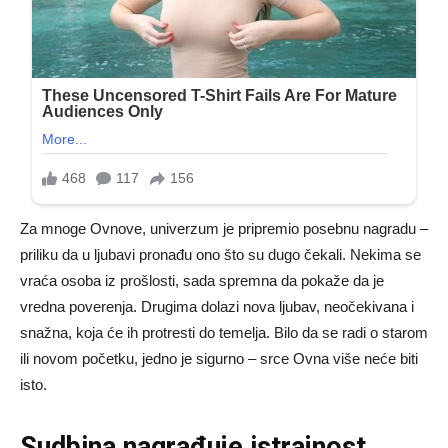
Za mnoge Ovnove, univerzum je pripremio posebnu nagradu –
priliku da u ljubavi pronađu ono što su dugo čekali. Nekima se
vraća osoba iz prošlosti, sada spremna da pokaže da je
vredna poverenja. Drugima dolazi nova ljubav, neočekivana i
snažna, koja će ih protresti do temelja. Bilo da se radi o starom
ili novom početku, jedno je sigurno – srce Ovna više neće biti
isto.
Sudbina nagrađuje istrajnost