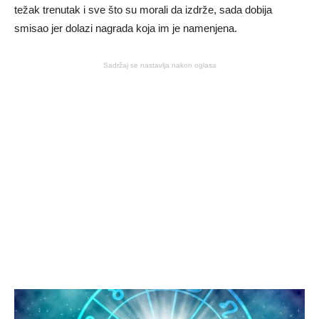
težak trenutak i sve što su morali da izdrže, sada dobija
smisao jer dolazi nagrada koja im je namenjena.
Sadržaj se nastavlja nakon oglasa