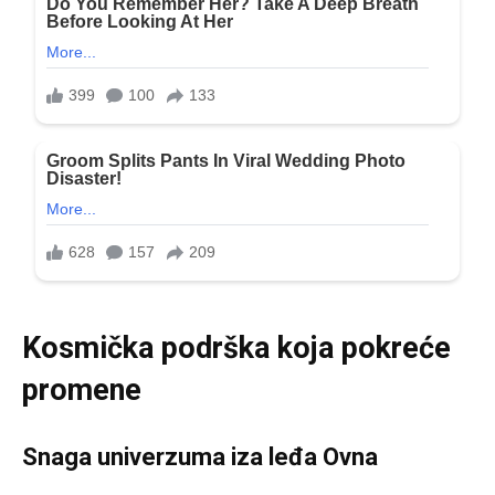
Kosmička podrška koja pokreće
promene
Snaga univerzuma iza leđa Ovna