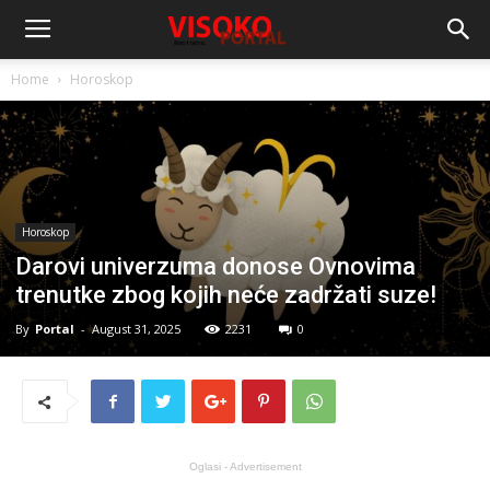
Home
Horoskop
Horoskop
Darovi univerzuma donose Ovnovima
trenutke zbog kojih neće zadržati suze!
By
Portal
-
August 31, 2025
2231
0
Oglasi - Advertisement