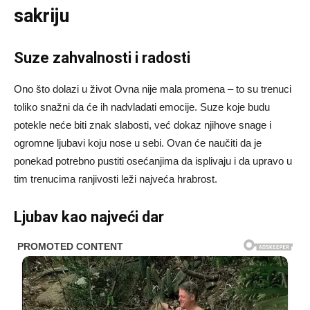
sakriju
Suze zahvalnosti i radosti
Ono što dolazi u život Ovna nije mala promena – to su trenuci
toliko snažni da će ih nadvladati emocije. Suze koje budu
potekle neće biti znak slabosti, već dokaz njihove snage i
ogromne ljubavi koju nose u sebi. Ovan će naučiti da je
ponekad potrebno pustiti osećanjima da isplivaju i da upravo u
tim trenucima ranjivosti leži najveća hrabrost.
Ljubav kao najveći dar