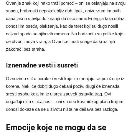
Ovan je znak koji retko traži pomoć – oni se oslanjaju na svoju
snagu, hrabrost i nepokolebljiv duh. Ipak, univerzum im ovih
dana jasno stavlja do znanja da nisu sami. Energija koja dolazi
donosi im osećaj olakšanja, kao da teret koji su dugo nosili
najzad spada sa njihovih ramena. Na horizontu su prilike koje
će otvoriti nova vrata, a Ovan će imati snage da kroz njih
zakorači bez straha.
Iznenadne vesti i susreti
Ovnovima stižu poruke i vesti koje im menjaju raspoloženje iz
korena. Neki će dobiti dugo čekani poziv, drugi će iznenada
sresti osobu koja im je u srcu zauvek ostavila trag. Ovi
događaji nisu slučajnost – oni su deo kosmičkog plana koji im
donosi dokaze da se u životu ništa ne dešava bez razloga.
Emocije koje ne mogu da se