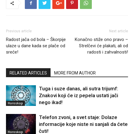
Previous article
Next article
Radost jača od bola – Škorpije
Konačno stiže ono pravo –
ulaze u dane kada se plače od
Strelčevi će plakati, ali od
sreće!
radosti i zahvalnosti!
RELATED ARTICLES
MORE FROM AUTHOR
Tuga i suze danas, ali sutra trijumf:
Znakovi koji će iz pepela ustati jači
nego ikad!
Horoskop
Telefon zvoni, a svet staje: Dolaze
informacije koje niste ni sanjali da ćete
čuti!
Horoskop