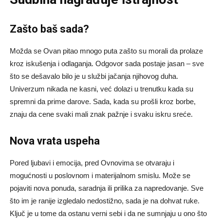
Zašto baš sada?
Možda se Ovan pitao mnogo puta zašto su morali da prolaze
kroz iskušenja i odlaganja. Odgovor sada postaje jasan – sve
što se dešavalo bilo je u službi jačanja njihovog duha.
Univerzum nikada ne kasni, već dolazi u trenutku kada su
spremni da prime darove. Sada, kada su prošli kroz borbe,
znaju da cene svaki mali znak pažnje i svaku iskru sreće.
Nova vrata uspeha
Pored ljubavi i emocija, pred Ovnovima se otvaraju i
mogućnosti u poslovnom i materijalnom smislu. Može se
pojaviti nova ponuda, saradnja ili prilika za napredovanje. Sve
što im je ranije izgledalo nedostižno, sada je na dohvat ruke.
Ključ je u tome da ostanu verni sebi i da ne sumnjaju u ono što