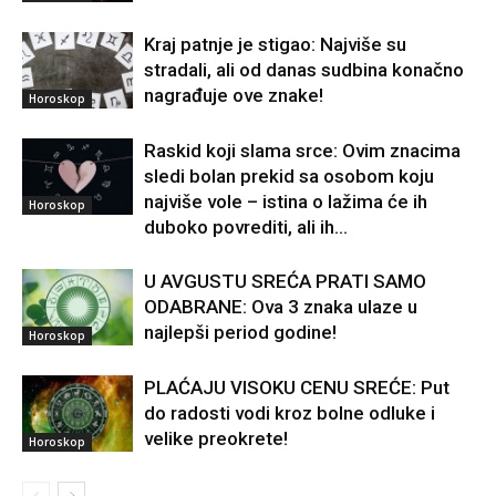
Kraj patnje je stigao: Najviše su
stradali, ali od danas sudbina konačno
nagrađuje ove znake!
Horoskop
Raskid koji slama srce: Ovim znacima
sledi bolan prekid sa osobom koju
najviše vole – istina o lažima će ih
Horoskop
duboko povrediti, ali ih...
U AVGUSTU SREĆA PRATI SAMO
ODABRANE: Ova 3 znaka ulaze u
najlepši period godine!
Horoskop
PLAĆAJU VISOKU CENU SREĆE: Put
do radosti vodi kroz bolne odluke i
velike preokrete!
Horoskop