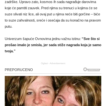
zadrške. Upravo zato, kosmos ih sada nagrađuje darovima
koje će pamtiti zauvek. Pred njima su trenuci u kojima će se
suze slivati niz lice, ali ovaj put u njima neće biti gorčine – biće
to suze zahvalnosti, sreće i osećaja da su konačno na pravom
putu.
Univerzum šapuće Ovnovima jednu važnu istinu:
“Sve što si
prošao imalo je smisla, jer sada stiže nagrada koja je samo
tvoja.”
Oglasi - Advertisement