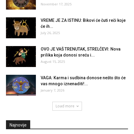
November 17, 2025
VREME JE ZA ISTINU: Bikovi će čuti reči koje
će ih...
July 26, 2025
OVO JE VAŠ TRENUTAK, STRELČEVI: Nova
prilika koja donosi sreću i...
August 15, 2025
VAGA: Karma i sudbina donose nešto što će
vas mnogo iznenaditi!...
January 7, 2026
Load more
Najnovije