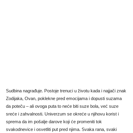
Sudbina nagrađuje. Postoje trenuci u životu kada i najjači znak
Zodijaka, Ovan, poklekne pred emocijama i dopusti suzama
da poteču – ali ovoga puta to neće biti suze bola, već suze
sreće i zahvalnosti. Univerzum se okreće u njihovu korist i
sprema da im pošalje darove koji će promeniti tok
svakodnevice i osvetliti put pred njima. Svaka rana, svaki