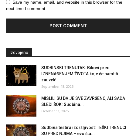
Save my name, email, and website in this browser for the
next time I comment.
Izdvojeno
SUDBINSKI TRENUTAK: Bikovi pred
IZNENAĐENJEM ŽIVOTA koje će pamtiti
zauvek!
September 18, 2025
MISLILI SU DA JE SVE ZAVRŠENO, ALI SADA
SLEDI ŠOK: Sudbina...
October 11, 2025
Sudbina testira izdržljivost: TEŠKI TRENUCI
SU PRED NJIMA – evo šta...