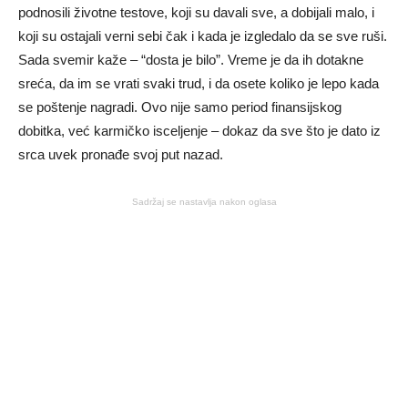
podnosili životne testove, koji su davali sve, a dobijali malo, i
koji su ostajali verni sebi čak i kada je izgledalo da se sve ruši.
Sada svemir kaže – “dosta je bilo”. Vreme je da ih dotakne
sreća, da im se vrati svaki trud, i da osete koliko je lepo kada
se poštenje nagradi. Ovo nije samo period finansijskog
dobitka, već karmičko isceljenje – dokaz da sve što je dato iz
srca uvek pronađe svoj put nazad.
Sadržaj se nastavlja nakon oglasa