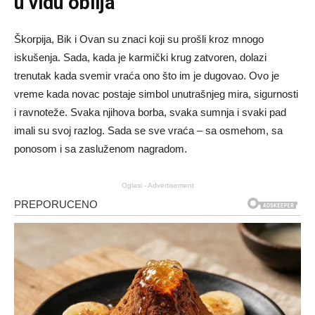
u vidu obilja
Škorpija, Bik i Ovan su znaci koji su prošli kroz mnogo
iskušenja. Sada, kada je karmički krug zatvoren, dolazi
trenutak kada svemir vraća ono što im je dugovao. Ovo je
vreme kada novac postaje simbol unutrašnjeg mira, sigurnosti
i ravnoteže. Svaka njihova borba, svaka sumnja i svaki pad
imali su svoj razlog. Sada se sve vraća – sa osmehom, sa
ponosom i sa zasluženom nagradom.
Oglasi - Advertisement