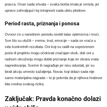
pravca. Ovan sada shvata – svaka borba imala je smisla, jer
upravo zahvaljujući toj istrajnosti sada ubiru plodove.
Period rasta, priznanja i ponosa
Ovnovi će u narednom periodu osetiti talas optimizma i moći.
Sve što su uložili – vreme, trud, emocije – sada se vraća u
vidu konkretnih rezultata. Oni koji su radili na sopstvenom
poslu ili projektu mogu očekivati značajan skok, dok oni u
radnom okruženju mogu dobiti priznanje koje im otvara vrata
napredovanja. Svemir ih nagrađuje jer nisu odustali, jer su
birali akciju umesto sažaljenja. Novac koji dolazi sada nije
samo materijalna nagrada – to je potvrda da je njihova hrabrost
bila vredna svakog rizika.
Zaključak: Pravda konačno dolazi