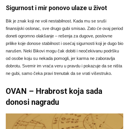
Sigurnost i mir ponovo ulaze u život
Bik je znak koji ne voli nestabilnost. Kada mu se sruši
finansijski oslonac, sve drugo gubi smisao. Zato će ovaj period
doneti ogromno olakšanje – rešenja za dugove, poslovne
prilike koje donose stabilnost i osećaj sigurnosti koji je dugo bio
narušen. Neki Bikovi mogu čak dobiti i neočekivanu podršku
od osobe koju su nekada pomogli, jer karma ne zaboravlja
dobrotu. Svemir im vraća veru u pravdu i pokazuje da se ništa
ne gubi, samo čeka pravi trenutak da se vrati višestruko.
OVAN – Hrabrost koja sada
donosi nagradu