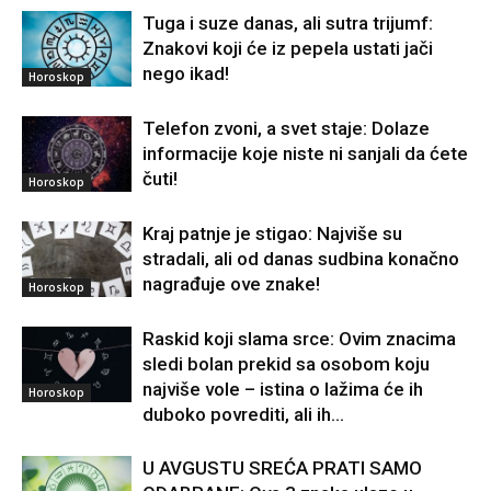
Tuga i suze danas, ali sutra trijumf:
Znakovi koji će iz pepela ustati jači
nego ikad!
Horoskop
Telefon zvoni, a svet staje: Dolaze
informacije koje niste ni sanjali da ćete
čuti!
Horoskop
Kraj patnje je stigao: Najviše su
stradali, ali od danas sudbina konačno
nagrađuje ove znake!
Horoskop
Raskid koji slama srce: Ovim znacima
sledi bolan prekid sa osobom koju
najviše vole – istina o lažima će ih
Horoskop
duboko povrediti, ali ih...
U AVGUSTU SREĆA PRATI SAMO