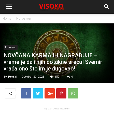
Home
Horoskop
Horoskop
NOVČANA KARMA IH NAGRAĐUJE –
vreme je da i njih dotakne sreća! Svemir
vraća ono što im je dugovao!
By
Portal
-
October 20, 2025
1501
0
Oglasi - Advertisement