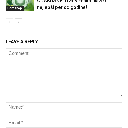
ODABRANE: Ova 3 znaka ulaze u
najlepši period godine!
Horoskop
LEAVE A REPLY