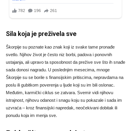
Sila koja je preživela sve
Škorpije su poznate kao znak koji iz svake tame pronađe
svetlo. Njihov život je često niz borbi, padova i ponovnih
ustajanja, ali upravo ta sposobnost da prežive sve što ih snađe
sada donosi nagradu. U poslednjim mesecima, mnoge
Škorpije su se borile s finansijskim pritiscima, nepravdama na
poslu ili gubitkom poverenja u ljude koji su im bili oslonac.
Međutim, karmički ciklus se zatvara. Svemir vidi njihovu
istrajnost, njihovu odanost i snagu koju su pokazale i sada im
uzvraća – kroz finansijski napredak, neočekivani dobitak ili
ponudu koja im menja sve.