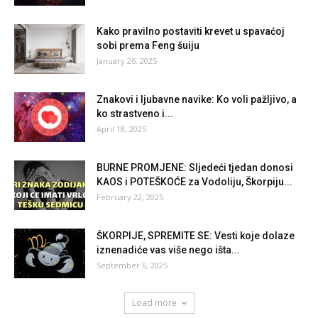
Kako pravilno postaviti krevet u spavaćoj
sobi prema Feng šuiju
January 26, 2025
Znakovi i ljubavne navike: Ko voli pažljivo, a
ko strastveno i...
April 18, 2025
BURNE PROMJENE: Sljedeći tjedan donosi
KAOS i POTEŠKOĆE za Vodoliju, Škorpiju...
February 22, 2025
ŠKORPIJE, SPREMITE SE: Vesti koje dolaze
iznenadiće vas više nego išta...
September 6, 2025
Load more