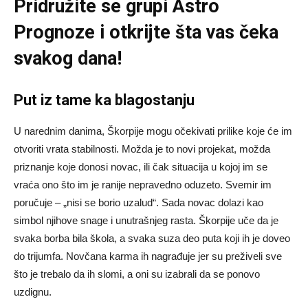
Pridružite se grupi
Astro
Prognoze
i otkrijte šta vas čeka
svakog dana!
Put iz tame ka blagostanju
U narednim danima, Škorpije mogu očekivati prilike koje će im
otvoriti vrata stabilnosti. Možda je to novi projekat, možda
priznanje koje donosi novac, ili čak situacija u kojoj im se
vraća ono što im je ranije nepravedno oduzeto. Svemir im
poručuje – „nisi se borio uzalud“. Sada novac dolazi kao
simbol njihove snage i unutrašnjeg rasta. Škorpije uče da je
svaka borba bila škola, a svaka suza deo puta koji ih je doveo
do trijumfa. Novčana karma ih nagrađuje jer su preživeli sve
što je trebalo da ih slomi, a oni su izabrali da se ponovo
uzdignu.