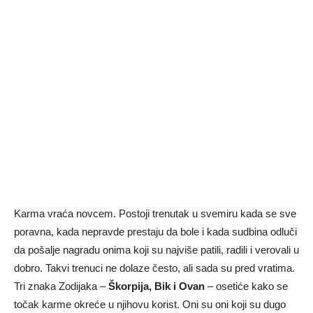
Karma vraća novcem. Postoji trenutak u svemiru kada se sve
poravna, kada nepravde prestaju da bole i kada sudbina odluči
da pošalje nagradu onima koji su najviše patili, radili i verovali u
dobro. Takvi trenuci ne dolaze često, ali sada su pred vratima.
Tri znaka Zodijaka –
Škorpija, Bik i Ovan
– osetiće kako se
točak karme okreće u njihovu korist. Oni su oni koji su dugo