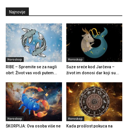
Najnovije
Horoskop
Horoskop
RIBE – Spremite se za nagli
Suze sreće kod Jarčeva –
obrt: Život vas vodi putem...
život im donosi dar koji su...
Horoskop
Horoskop
ŠKORPIJA: Ova osoba više ne
Kada prošlost pokuca na