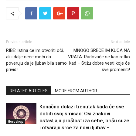
Previous article
Next article
RIBE: Istina će im otvoriti oči,
MNOGO SREĆE IM KUCA NA
ali i dalje neće moći da
VRATA: Radovaće se kao retko
poveruju da je ljubav bila samo
kad – Stižu dobre vesti koje će
privid!
sve promeniti!
RELATED ARTICLES
MORE FROM AUTHOR
Konačno dolazi trenutak kada će sve
dobiti svoj smisao: Ovi znakovi
ostavljaju prošlost iza sebe, brišu suze
Horoskop
i otvaraju srce za novu ljubav –...