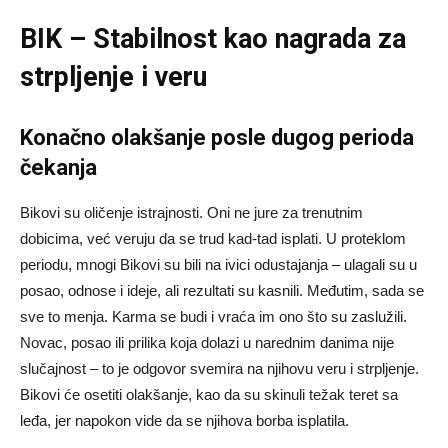
BIK – Stabilnost kao nagrada za
strpljenje i veru
Konačno olakšanje posle dugog perioda
čekanja
Bikovi su oličenje istrajnosti. Oni ne jure za trenutnim
dobicima, već veruju da se trud kad-tad isplati. U proteklom
periodu, mnogi Bikovi su bili na ivici odustajanja – ulagali su u
posao, odnose i ideje, ali rezultati su kasnili. Međutim, sada se
sve to menja. Karma se budi i vraća im ono što su zaslužili.
Novac, posao ili prilika koja dolazi u narednim danima nije
slučajnost – to je odgovor svemira na njihovu veru i strpljenje.
Bikovi će osetiti olakšanje, kao da su skinuli težak teret sa
leđa, jer napokon vide da se njihova borba isplatila.