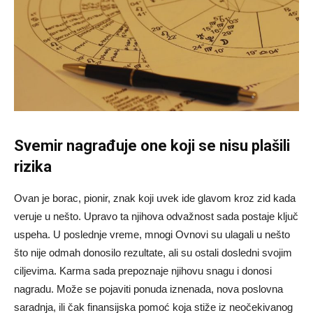
Svemir nagrađuje one koji se nisu plašili
rizika
Ovan je borac, pionir, znak koji uvek ide glavom kroz zid kada
veruje u nešto. Upravo ta njihova odvažnost sada postaje ključ
uspeha. U poslednje vreme, mnogi Ovnovi su ulagali u nešto
što nije odmah donosilo rezultate, ali su ostali dosledni svojim
ciljevima. Karma sada prepoznaje njihovu snagu i donosi
nagradu. Može se pojaviti ponuda iznenada, nova poslovna
saradnja, ili čak finansijska pomoć koja stiže iz neočekivanog