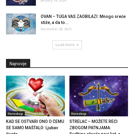
January 14, 2026
OVAN – TUGA VAS ZAOBILAZI: Mnogo sreće
stiže, a da to...
December 28, 2025
Load more
Najnovije
Horoskop
Horoskop
KAD SE OSTVARI ONO O ČEMU
STRELAC – MOŽETE REĆI
SE SAMO MAŠTALO: Ljubav
ZBOGOM PATNJAMA:
života...
Sudbina okreće novi list, a...