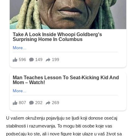
U vašem okruženju pojavljuju se ljudi koji donose osećaj
stabilnosti i razumevanja. To mogu biti osobe koje vas
podsećaju ko ste, ali i nove figure koje ulaze u vaš život sa