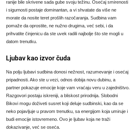
ranije bile skrivene sada gube svoju težinu. Osećaj smirenosti
i sigurnosti postaje dominantan, a vi shvatate da više ne
morate da nosite teret prošlih razočaranja. Sudbina vam
pomaže da oprostite, ne nužno drugima, već sebi, i da
prihvatite činjenicu da ste uvek radili najbolje što ste mogli u
datom trenutku.
Ljubav kao izvor čuda
Na polju ljubavi sudbina donosi nežnost, razumevanje i osećaj
pripadnosti. Ako ste u vezi, odnos dobija novu dubinu, a
partner pokazuje emocije koje vam vraćaju veru u zajedništvo.
Razgovori postaju iskreniji, a bliskost prirodnija. Slobodni
Bikovi mogu doživeti susret koji deluje sudbinski, kao da se
neko pojavljuje u pravom trenutku, sa energijom koja umiruje i
budi emocije istovremeno. Ovo je ljubav koja ne traži
dokazivanje, već se oseća.