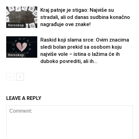
Kraj patnje je stigao: Najviše su
stradali, ali od danas sudbina konačno
nagrađuje ove znake!
Horoskop
Raskid koji slama srce: Ovim znacima
sledi bolan prekid sa osobom koju
najviše vole – istina o lažima će ih
Horoskop
duboko povrediti, ali ih...
LEAVE A REPLY