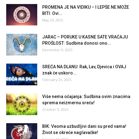
PROMENA JE NA VIDIKU – I LEPŠE NE MOŽE
BITI: Ovi...
May 25, 2025
JARAC – PORUKE U KASNE SATE VRAĆAJU
PROŠLOST: Sudbina donosi ono...
December 9, 2025
SREĆA NA DLANU: Rak, Lav, Djevica i OVAJ
znak će uskoro...
February 23, 2025
Više nema očajanja: Sudbina ovim znacima
sprema neizmernu sreću!
October 9, 2025
BIK: Veoma uzbudljivi dani su pred vama!
Život se okreće naglavačke!