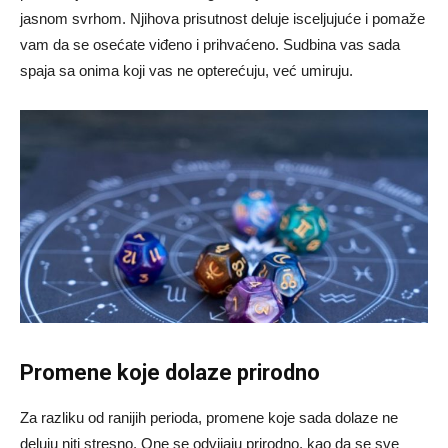
jasnom svrhom. Njihova prisutnost deluje isceljujuće i pomaže
vam da se osećate viđeno i prihvaćeno. Sudbina vas sada
spaja sa onima koji vas ne opterećuju, već umiruju.
Promene koje dolaze prirodno
Za razliku od ranijih perioda, promene koje sada dolaze ne
deluju niti stresno. One se odvijaju prirodno, kao da se sve