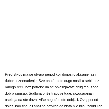
Pred Bikovima se otvara period koji donosi olakšanje, ali i
duboko iznenađenje. Sve ono što ste dugo nosili u sebi, bez
mnogo reči i bez potrebe da se objašnjavate drugima, sada
dobija smisao. Sudbina briše tragove tuge, razočaranja i
osećaja da ste davali više nego što ste dobijali. Ovaj period
dolazi kao tiha, ali snažna potvrda da ništa nije bilo uzalud i da