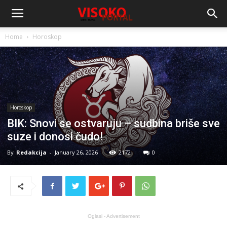
Home
Horoskop
Horoskop
BIK: Snovi se ostvaruju – sudbina briše sve
suze i donosi čudo!
By
Redakcija
-
January 26, 2026
2172
0
Oglasi - Advertisement