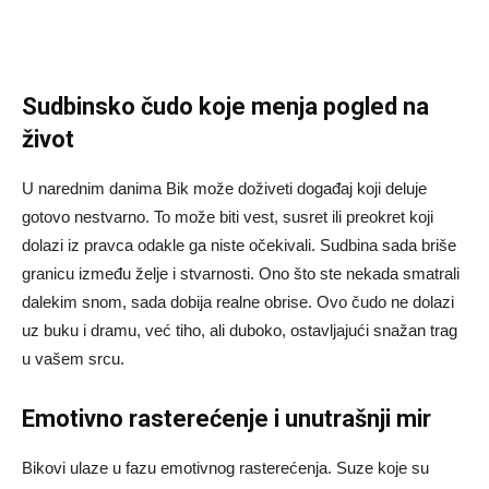
Sudbinsko čudo koje menja pogled na
život
U narednim danima Bik može doživeti događaj koji deluje
gotovo nestvarno. To može biti vest, susret ili preokret koji
dolazi iz pravca odakle ga niste očekivali. Sudbina sada briše
granicu između želje i stvarnosti. Ono što ste nekada smatrali
dalekim snom, sada dobija realne obrise. Ovo čudo ne dolazi
uz buku i dramu, već tiho, ali duboko, ostavljajući snažan trag
u vašem srcu.
Emotivno rasterećenje i unutrašnji mir
Bikovi ulaze u fazu emotivnog rasterećenja. Suze koje su