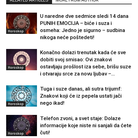
RELATED ARTICLES
MORE FROM AUTHOR
U naredne dve sedmice sledi 14 dana
PUNIH EMOCIJA – biće i suza i
osmeha: Jedno je sigurno – sudbina
Horoskop
nikoga neće poštedeti!
Konačno dolazi trenutak kada će sve
dobiti svoj smisao: Ovi znakovi
ostavljaju prošlost iza sebe, brišu suze
Horoskop
i otvaraju srce za novu ljubav –...
Tuga i suze danas, ali sutra trijumf:
Znakovi koji će iz pepela ustati jači
nego ikad!
Horoskop
Telefon zvoni, a svet staje: Dolaze
informacije koje niste ni sanjali da ćete
čuti!
Horoskop