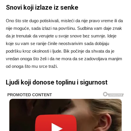
Snovi koji izlaze iz senke
Ono što ste dugo potiskivali, misleći da nije pravo vreme ili da
nije moguće, sada izlazi na površinu. Sudbina vam daje znak
da je trenutak da verujete u svoje snove bez sumnje. Ideje
koje su vam se ranije činile neostvarivim sada dobijaju
podršku kroz okolnosti i ljude. Bik počinje da shvata da je
vredan onoga što želi i da ne mora da se zadovoljava manjim
od onoga što mu srce traži.
Ljudi koji donose toplinu i sigurnost