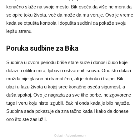
konačno slaže na svoje mesto. Bik oseća da više ne mora da
se opire toku života, već da može da mu veruje. Ovo je vreme
kada se otpušta kontrola i dopušta sudbini da pokaže svoju
lepšu stranu.
Poruka sudbine za Bika
Sudbina u ovom periodu briše stare suze i donosi čudo koje
dolazi u obliku mira, ljubavi i ostvarenih snova. Ono što dolazi
možda nije glasno ni dramatično, ali je duboko i trajno. Bik
ulazi u fazu života u kojoj srce konačno oseća sigurnost, a
duša spokoj. Ovo je nagrada za sve tihe borbe, neizgovorene
tuge i veru koju niste izgubili, čak ni onda kada je bilo najteže.
Sudbina sada pokazuje da zna tačno kada i kako da donese
ono što ste zaslužili.
Oglasi - Advertisement