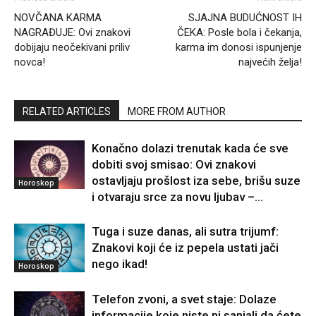
NOVČANA KARMA
SJAJNA BUDUĆNOST IH
NAGRAĐUJE: Ovi znakovi
ČEKA: Posle bola i čekanja,
dobijaju neočekivani priliv
karma im donosi ispunjenje
novca!
najvećih želja!
RELATED ARTICLES
MORE FROM AUTHOR
Konačno dolazi trenutak kada će sve
dobiti svoj smisao: Ovi znakovi
ostavljaju prošlost iza sebe, brišu suze
Horoskop
i otvaraju srce za novu ljubav –...
Tuga i suze danas, ali sutra trijumf:
Znakovi koji će iz pepela ustati jači
nego ikad!
Horoskop
Telefon zvoni, a svet staje: Dolaze
informacije koje niste ni sanjali da ćete