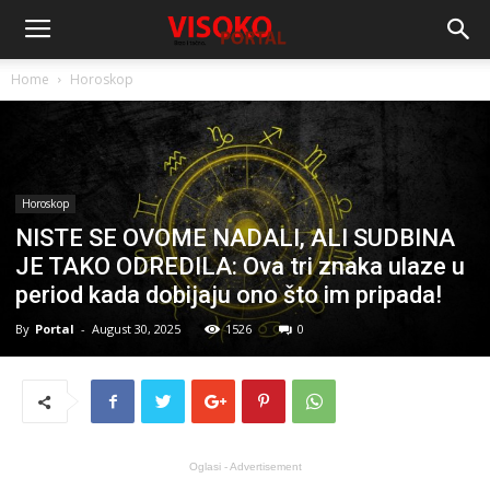
Home
Horoskop
Horoskop
NISTE SE OVOME NADALI, ALI SUDBINA
JE TAKO ODREDILA: Ova tri znaka ulaze u
period kada dobijaju ono što im pripada!
By
Portal
-
August 30, 2025
1526
0
Oglasi - Advertisement