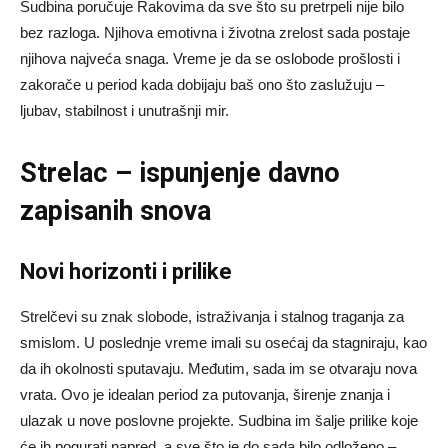
Sudbina poručuje Rakovima da sve što su pretrpeli nije bilo
bez razloga. Njihova emotivna i životna zrelost sada postaje
njihova najveća snaga. Vreme je da se oslobode prošlosti i
zakorače u period kada dobijaju baš ono što zaslužuju –
ljubav, stabilnost i unutrašnji mir.
Strelac – ispunjenje davno
zapisanih snova
Novi horizonti i prilike
Strelčevi su znak slobode, istraživanja i stalnog traganja za
smislom. U poslednje vreme imali su osećaj da stagniraju, kao
da ih okolnosti sputavaju. Međutim, sada im se otvaraju nova
vrata. Ovo je idealan period za putovanja, širenje znanja i
ulazak u nove poslovne projekte. Sudbina im šalje prilike koje
će ih pogurati napred, a sve što je do sada bilo odloženo –