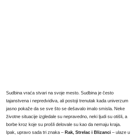
Sudbina vraća stvari na svoje mesto. Sudbina je često
tajanstvena i nepredvidiva, ali postoji trenutak kada univerzum
jasno pokaže da se sve što se dešavalo imalo smisla. Neke
životne situacije izgledale su nepravedno, neki ljudi su otišli, a
borbe kroz koje su prošli delovale su kao da nemaju kraja.
Ipak, upravo sada tri znaka –
Rak, Strelac i Blizanci
– ulaze u