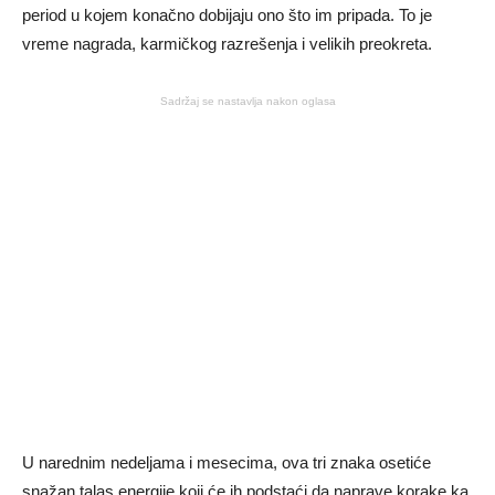
period u kojem konačno dobijaju ono što im pripada. To je
vreme nagrada, karmičkog razrešenja i velikih preokreta.
Sadržaj se nastavlja nakon oglasa
U narednim nedeljama i mesecima, ova tri znaka osetiće
snažan talas energije koji će ih podstaći da naprave korake ka