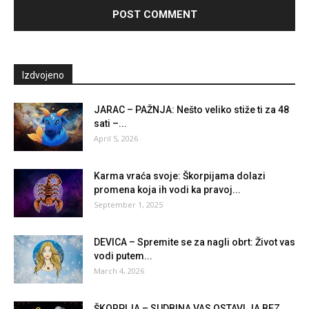
Izdvojeno
JARAC – PAŽNJA: Nešto veliko stiže ti za 48
sati –...
April 5, 2026
Karma vraća svoje: Škorpijama dolazi
promena koja ih vodi ka pravoj...
September 1, 2025
DEVICA – Spremite se za nagli obrt: Život vas
vodi putem...
March 4, 2026
ŠKORPIJA – SUDBINA VAS OSTAVLJA BEZ