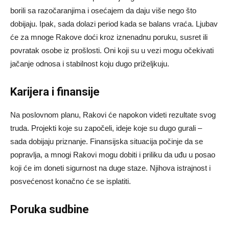
borili sa razočaranjima i osećajem da daju više nego što
dobijaju. Ipak, sada dolazi period kada se balans vraća. Ljubav
će za mnoge Rakove doći kroz iznenadnu poruku, susret ili
povratak osobe iz prošlosti. Oni koji su u vezi mogu očekivati
jačanje odnosa i stabilnost koju dugo priželjkuju.
Karijera i finansije
Na poslovnom planu, Rakovi će napokon videti rezultate svog
truda. Projekti koje su započeli, ideje koje su dugo gurali –
sada dobijaju priznanje. Finansijska situacija počinje da se
popravlja, a mnogi Rakovi mogu dobiti i priliku da uđu u posao
koji će im doneti sigurnost na duge staze. Njihova istrajnost i
posvećenost konačno će se isplatiti.
Poruka sudbine