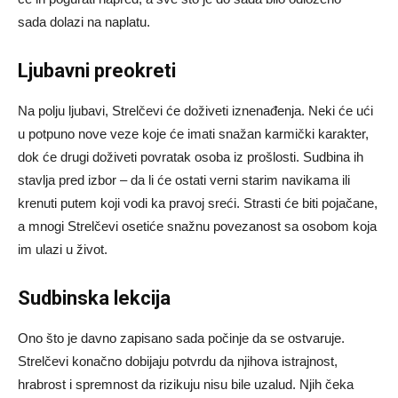
sada dolazi na naplatu.
Ljubavni preokreti
Na polju ljubavi, Strelčevi će doživeti iznenađenja. Neki će ući
u potpuno nove veze koje će imati snažan karmički karakter,
dok će drugi doživeti povratak osoba iz prošlosti. Sudbina ih
stavlja pred izbor – da li će ostati verni starim navikama ili
krenuti putem koji vodi ka pravoj sreći. Strasti će biti pojačane,
a mnogi Strelčevi osetiće snažnu povezanost sa osobom koja
im ulazi u život.
Sudbinska lekcija
Ono što je davno zapisano sada počinje da se ostvaruje.
Strelčevi konačno dobijaju potvrdu da njihova istrajnost,
hrabrost i spremnost da rizikuju nisu bile uzalud. Njih čeka