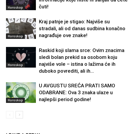
čuti!
Horoskop
Kraj patnje je stigao: Najviše su
stradali, ali od danas sudbina konačno
nagrađuje ove znake!
Horoskop
Raskid koji slama srce: Ovim znacima
sledi bolan prekid sa osobom koju
najviše vole – istina o lažima će ih
Horoskop
duboko povrediti, ali ih...
U AVGUSTU SREĆA PRATI SAMO
ODABRANE: Ova 3 znaka ulaze u
najlepši period godine!
Horoskop