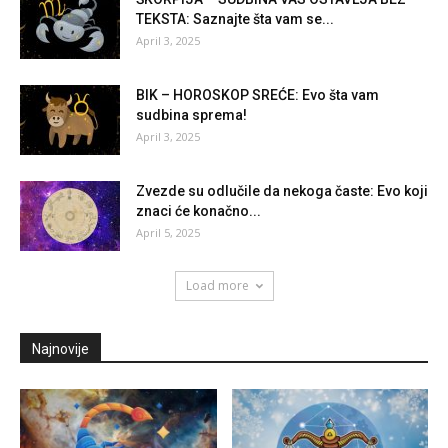
TEKSTA: Saznajte šta vam se...
April 3, 2025
BIK – HOROSKOP SREĆE: Evo šta vam
sudbina sprema!
April 3, 2025
Zvezde su odlučile da nekoga časte: Evo koji
znaci će konačno...
April 5, 2025
Load more
Najnovije