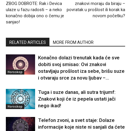
ZBOG DOBROTE: Rak i Devica
znakovi moraju da biraju –
ulaze u fazu radosti – a neko
povratak u prošlost ili korak ka
konačno dobija ono o čemu je
novom početku?
sanjao!
RELATED ARTICLES
MORE FROM AUTHOR
Konačno dolazi trenutak kada će sve
dobiti svoj smisao: Ovi znakovi
ostavljaju prošlost iza sebe, brišu suze
Horoskop
i otvaraju srce za novu ljubav –...
Tuga i suze danas, ali sutra trijumf:
Znakovi koji će iz pepela ustati jači
nego ikad!
Horoskop
Telefon zvoni, a svet staje: Dolaze
informacije koje niste ni sanjali da ćete