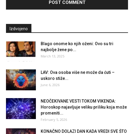
Izdvojeno
Blago onome ko njih oženi: Ovo su tri
najbolje žene po...
March 13, 2025
LAV: Ova osoba više ne može da ćuti –
uskoro stiže...
June 6, 2026
NEOČEKIVANE VESTI TOKOM VIKENDA:
Horoskop najavljuje veliku priliku koja može
promeniti...
February 5, 2026
KONAČNO DOLAZI DAN KADA VREDI SVE ŠTO