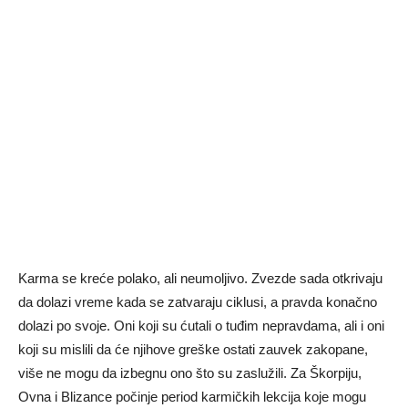
Karma se kreće polako, ali neumoljivo. Zvezde sada otkrivaju
da dolazi vreme kada se zatvaraju ciklusi, a pravda konačno
dolazi po svoje. Oni koji su ćutali o tuđim nepravdama, ali i oni
koji su mislili da će njihove greške ostati zauvek zakopane,
više ne mogu da izbegnu ono što su zaslužili. Za Škorpiju,
Ovna i Blizance počinje period karmičkih lekcija koje mogu