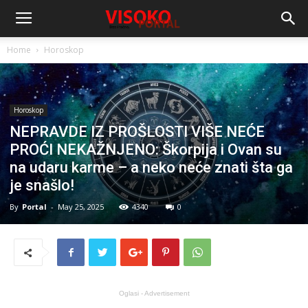
Home
Horoskop
Horoskop
NEPRAVDE IZ PROŠLOSTI VIŠE NEĆE
PROĆI NEKAŽNJENO: Škorpija i Ovan su
na udaru karme – a neko neće znati šta ga
je snašlo!
By
Portal
-
May 25, 2025
4340
0
Oglasi - Advertisement