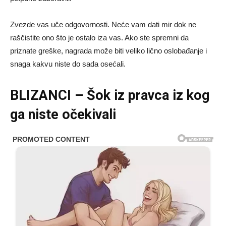
Zvezde vas uče odgovornosti. Neće vam dati mir dok ne
raščistite ono što je ostalo iza vas. Ako ste spremni da
priznate greške, nagrada može biti veliko lično oslobađanje i
snaga kakvu niste do sada osećali.
BLIZANCI – Šok iz pravca iz kog
ga niste očekivali