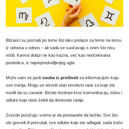
Blizanci su poznati po tome što lako prelaze sa teme na temu,
iz odnosa u odnos – ali sada se suočavaju s onim što nisu
rešili. Karma dolazi ne kao kazna, već kao neočekivana
posledica, iz najnepredvidljivijeg ugla.
Može vam se javiti
osoba iz prošlosti
sa informacijom koja
sve menja. Mogu se otvoriti stari emotivni rane za koje ste
mislili da su zarasle. Bićete testirani kroz komunikaciju, istinu i
odluke koje niste želeli da donesete ranije.
Zvezde poručuju: vreme je da prestanete da bežite. Sve što
ste govorili ili prećutali, sve odluke koje ste odlagali, sada traže