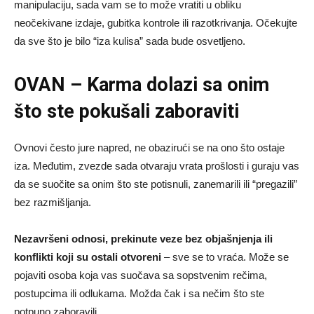
manipulaciju, sada vam se to može vratiti u obliku
neočekivane izdaje, gubitka kontrole ili razotkrivanja. Očekujte
da sve što je bilo “iza kulisa” sada bude osvetljeno.
OVAN – Karma dolazi sa onim
što ste pokušali zaboraviti
Ovnovi često jure napred, ne obazirući se na ono što ostaje
iza. Međutim, zvezde sada otvaraju vrata prošlosti i guraju vas
da se suočite sa onim što ste potisnuli, zanemarili ili “pregazili”
bez razmišljanja.
Nezavršeni odnosi, prekinute veze bez objašnjenja ili
konflikti koji su ostali otvoreni
– sve se to vraća. Može se
pojaviti osoba koja vas suočava sa sopstvenim rečima,
postupcima ili odlukama. Možda čak i sa nečim što ste
potpuno zaboravili.