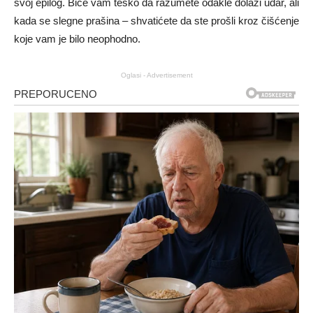
svoj epilog. Biće vam teško da razumete odakle dolazi udar, ali
kada se slegne prašina – shvatićete da ste prošli kroz čišćenje
koje vam je bilo neophodno.
Oglasi - Advertisement