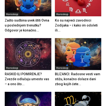
Horoskop
Horoskop
Zašto sudbina uvek štiti Ovna
Ko su najveći zavodnici
u poslednjem trenutku?
Zodijaka – i kako im odoleti
Odgovor je konačno...
ili...
Horoskop
Horoskop
RASKID ILI POMIRENJE?
BLIZANCI: Radosne vesti vam
Zvezde odlučuju umesto vas
stižu, konačno dolaze dani
– a ono što...
zbog kojih ćete...