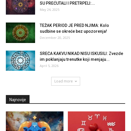
SU PREĆUTALI I PRETRPELI:...
May 24, 2025
TEŽAK PERIOD JE PRED NJIMA: Kolo
sudbine se okreće bez upozorenja!
December 20, 2025
SREĆA KAKVU NIKAD NISU ISKUSILI: Zvezde
im poklanjaju trenutke koji menjaju...
April 5, 2026
Load more
Najnovije