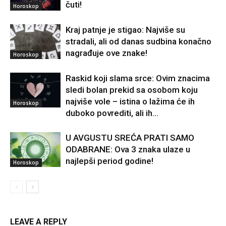
čuti!
Horoskop
Kraj patnje je stigao: Najviše su
stradali, ali od danas sudbina konačno
nagrađuje ove znake!
Horoskop
Raskid koji slama srce: Ovim znacima
sledi bolan prekid sa osobom koju
najviše vole – istina o lažima će ih
Horoskop
duboko povrediti, ali ih...
U AVGUSTU SREĆA PRATI SAMO
ODABRANE: Ova 3 znaka ulaze u
najlepši period godine!
Horoskop
LEAVE A REPLY