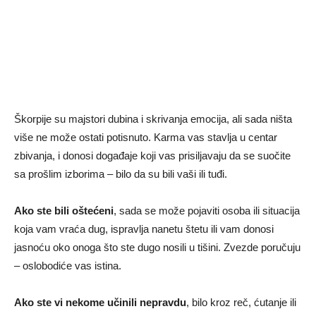
Škorpije su majstori dubina i skrivanja emocija, ali sada ništa
više ne može ostati potisnuto. Karma vas stavlja u centar
zbivanja, i donosi događaje koji vas prisiljavaju da se suočite
sa prošlim izborima – bilo da su bili vaši ili tuđi.
Ako ste bili oštećeni
, sada se može pojaviti osoba ili situacija
koja vam vraća dug, ispravlja nanetu štetu ili vam donosi
jasnoću oko onoga što ste dugo nosili u tišini. Zvezde poručuju
– oslobodiće vas istina.
Ako ste vi nekome učinili nepravdu
, bilo kroz reč, ćutanje ili