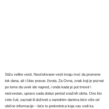
Stižu velike vesti. Neočekivane vesti imaju moć da promene
tok dana, ali i čitav pravac života. Za Ovna, znak koji je poznat
po tome da uvek ide napred, i onda kada je put trnovit i
neizvestan, upravo sada dolazi period snažnih obrta. Ono što
ćete čuti, saznati ili doživeti u narednim danima biće više od
obične informacije – biće to prekretnica koja vas vodi ka