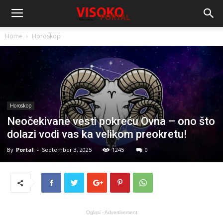
Home
Horoskop
Horoskop
Neočekivane vesti pokreću Ovna – ono što
dolazi vodi vas ka velikom preokretu!
By
Portal
-
September 3, 2025
1245
0
Oglasi - Advertisement