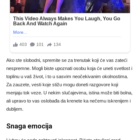
Ako ste slobodni, spremite se za trenutak koji će vas zateći
nespremne. Mogli biste upoznati osobu koja će uneti svetlost i
toplinu u vaš život, i to u sasvim neočekivanim okolnostima.
Za zauzete, vesti koje stižu mogu doneti razgovore koji
menjaju tok veze. U nekim slučajevima, istina može biti bolna,
ali upravo to vas oslobađa da krenete ka nečemu iskrenijem i
dubljem.
Snaga emocija