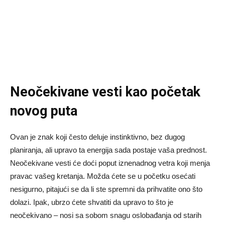
Neočekivane vesti kao početak
novog puta
Ovan je znak koji često deluje instinktivno, bez dugog
planiranja, ali upravo ta energija sada postaje vaša prednost.
Neočekivane vesti će doći poput iznenadnog vetra koji menja
pravac vašeg kretanja. Možda ćete se u početku osećati
nesigurno, pitajući se da li ste spremni da prihvatite ono što
dolazi. Ipak, ubrzo ćete shvatiti da upravo to što je
neočekivano – nosi sa sobom snagu oslobađanja od starih