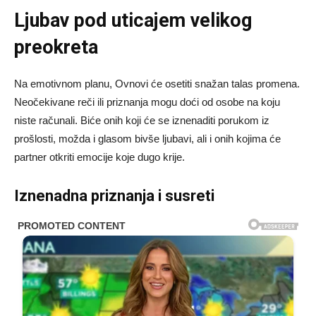
Ljubav pod uticajem velikog
preokreta
Na emotivnom planu, Ovnovi će osetiti snažan talas promena.
Neočekivane reči ili priznanja mogu doći od osobe na koju
niste računali. Biće onih koji će se iznenaditi porukom iz
prošlosti, možda i glasom bivše ljubavi, ali i onih kojima će
partner otkriti emocije koje dugo krije.
Iznenadna priznanja i susreti