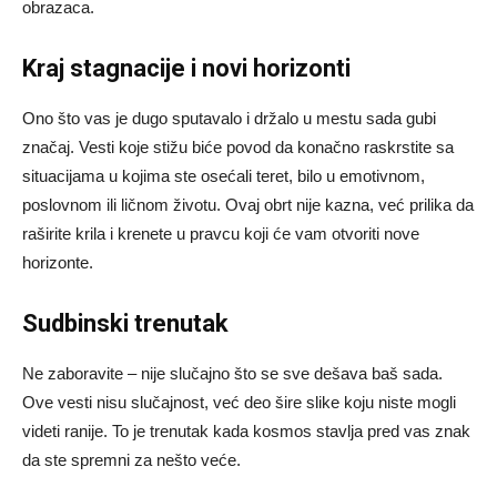
obrazaca.
Kraj stagnacije i novi horizonti
Ono što vas je dugo sputavalo i držalo u mestu sada gubi
značaj. Vesti koje stižu biće povod da konačno raskrstite sa
situacijama u kojima ste osećali teret, bilo u emotivnom,
poslovnom ili ličnom životu. Ovaj obrt nije kazna, već prilika da
raširite krila i krenete u pravcu koji će vam otvoriti nove
horizonte.
Sudbinski trenutak
Ne zaboravite – nije slučajno što se sve dešava baš sada.
Ove vesti nisu slučajnost, već deo šire slike koju niste mogli
videti ranije. To je trenutak kada kosmos stavlja pred vas znak
da ste spremni za nešto veće.