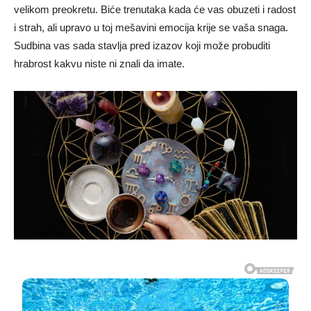
velikom preokretu. Biće trenutaka kada će vas obuzeti i radost
i strah, ali upravo u toj mešavini emocija krije se vaša snaga.
Sudbina vas sada stavlja pred izazov koji može probuditi
hrabrost kakvu niste ni znali da imate.