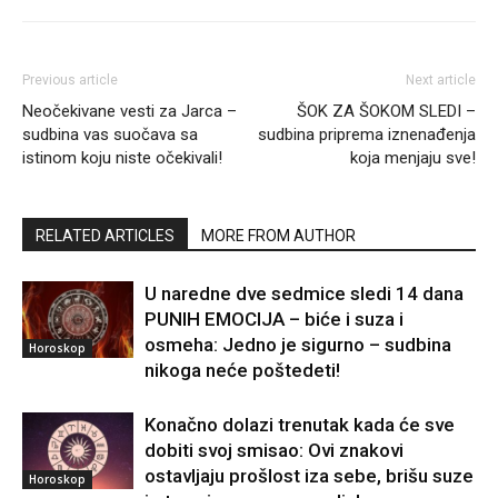
Previous article
Next article
Neočekivane vesti za Jarca –
ŠOK ZA ŠOKOM SLEDI –
sudbina vas suočava sa
sudbina priprema iznenađenja
istinom koju niste očekivali!
koja menjaju sve!
RELATED ARTICLES
MORE FROM AUTHOR
U naredne dve sedmice sledi 14 dana
PUNIH EMOCIJA – biće i suza i
osmeha: Jedno je sigurno – sudbina
Horoskop
nikoga neće poštedeti!
Konačno dolazi trenutak kada će sve
dobiti svoj smisao: Ovi znakovi
ostavljaju prošlost iza sebe, brišu suze
Horoskop