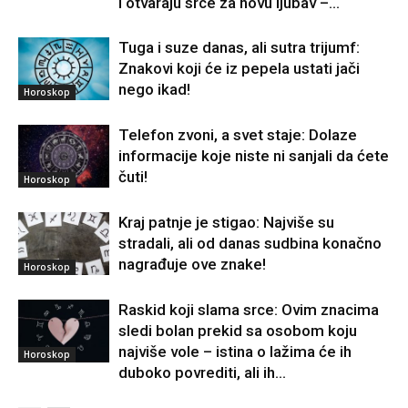
i otvaraju srce za novu ljubav –...
Tuga i suze danas, ali sutra trijumf:
Znakovi koji će iz pepela ustati jači
nego ikad!
Horoskop
Telefon zvoni, a svet staje: Dolaze
informacije koje niste ni sanjali da ćete
čuti!
Horoskop
Kraj patnje je stigao: Najviše su
stradali, ali od danas sudbina konačno
nagrađuje ove znake!
Horoskop
Raskid koji slama srce: Ovim znacima
sledi bolan prekid sa osobom koju
najviše vole – istina o lažima će ih
Horoskop
duboko povrediti, ali ih...