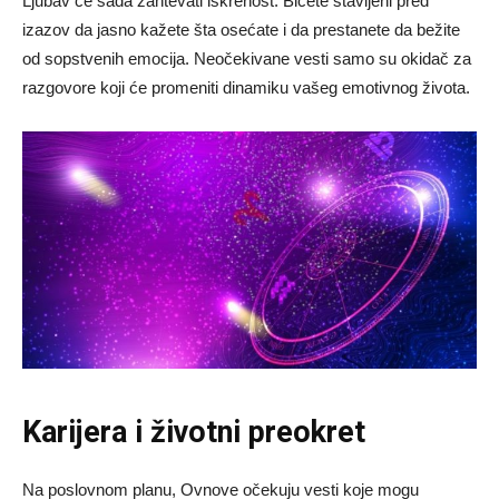
Ljubav će sada zahtevati iskrenost. Bićete stavljeni pred
izazov da jasno kažete šta osećate i da prestanete da bežite
od sopstvenih emocija. Neočekivane vesti samo su okidač za
razgovore koji će promeniti dinamiku vašeg emotivnog života.
Karijera i životni preokret
Na poslovnom planu, Ovnove očekuju vesti koje mogu