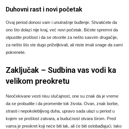
Duhovni rast i novi početak
Ovaj period donosi vam i unutrašnje buđenje. Shvatićete da
ono što dolazi nije kraj, već novi početak. Bićete spremni da
otpustite prošlost i da se otvorite za nešto sasvim drugačije,
za nešto što ste dugo priželjkivali, ali niste imali snage da sami
pokrenete.
Zaključak – Sudbina vas vodi ka
velikom preokretu
Neočekivane vesti nisu slučajnost, one su znak da je vreme
da se probudite i da promenite tok života. Ovan, znak borbe,
strasti i nepokolebljivog duha, upravo sada ulazi u period u
kojem se prošlost zatvara, a budućnost otvara širom. Pred
vama je preokret koji neće biti lak, ali će biti oslobađajući. Iako