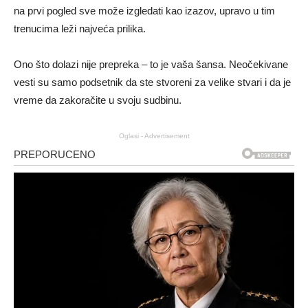
na prvi pogled sve može izgledati kao izazov, upravo u tim
trenucima leži najveća prilika.
Ono što dolazi nije prepreka – to je vaša šansa. Neočekivane
vesti su samo podsetnik da ste stvoreni za velike stvari i da je
vreme da zakoračite u svoju sudbinu.
Oglasi - Advertisement