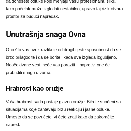
da donesete odluke koje menjaju vašu profesionalnu sliku.
Iako početak može izgledati nestabilno, upravo taj rizik otvara
prostor za budući napredak.
Unutrašnja snaga Ovna
Ono što vas uvek razlikuje od drugih jeste sposobnost da se
brzo prilagodite i da se borite i kada sve izgleda izgubljeno.
Neočekivane vesti neće vas poraziti – naprotiv, one će
probuditi snagu u vama.
Hrabrost kao oružje
Vaša hrabrost sada postaje glavno oružje. Bićete suočeni sa
situacijama koje zahtevaju brzu reakciju i jasne odluke.
Umesto da se povučete, vi ćete znati kako da zakoračite
napred.