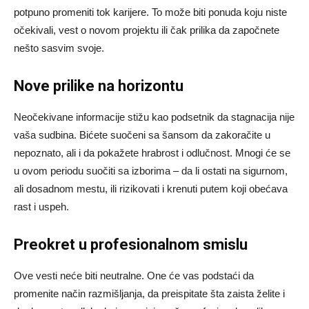
potpuno promeniti tok karijere. To može biti ponuda koju niste
očekivali, vest o novom projektu ili čak prilika da započnete
nešto sasvim svoje.
Nove prilike na horizontu
Neočekivane informacije stižu kao podsetnik da stagnacija nije
vaša sudbina. Bićete suočeni sa šansom da zakoračite u
nepoznato, ali i da pokažete hrabrost i odlučnost. Mnogi će se
u ovom periodu suočiti sa izborima – da li ostati na sigurnom,
ali dosadnom mestu, ili rizikovati i krenuti putem koji obećava
rast i uspeh.
Preokret u profesionalnom smislu
Ove vesti neće biti neutralne. One će vas podstaći da
promenite način razmišljanja, da preispitate šta zaista želite i