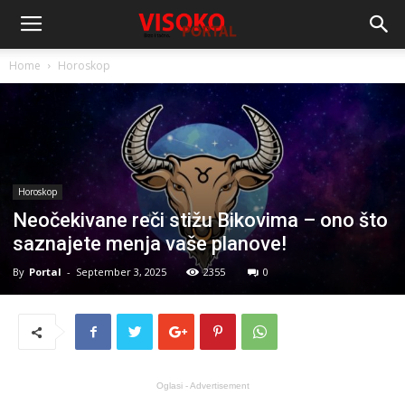
Home
Horoskop
Horoskop
Neočekivane reči stižu Bikovima – ono što
saznajete menja vaše planove!
By
Portal
-
September 3, 2025
2355
0
Oglasi - Advertisement