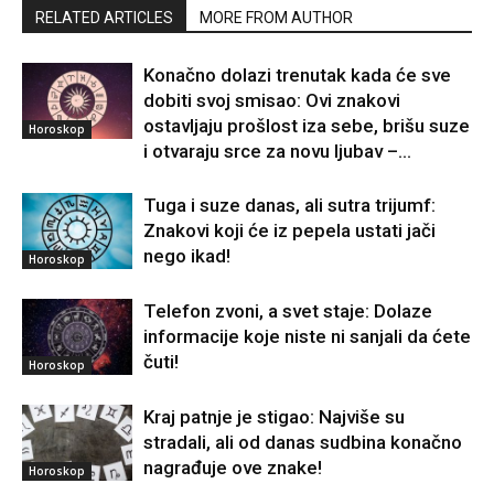
RELATED ARTICLES
MORE FROM AUTHOR
Konačno dolazi trenutak kada će sve
dobiti svoj smisao: Ovi znakovi
ostavljaju prošlost iza sebe, brišu suze
Horoskop
i otvaraju srce za novu ljubav –...
Tuga i suze danas, ali sutra trijumf:
Znakovi koji će iz pepela ustati jači
nego ikad!
Horoskop
Telefon zvoni, a svet staje: Dolaze
informacije koje niste ni sanjali da ćete
čuti!
Horoskop
Kraj patnje je stigao: Najviše su
stradali, ali od danas sudbina konačno
nagrađuje ove znake!
Horoskop