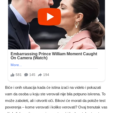
Biće i onih situacija kada će istina izaći na videlo i pokazati
vam da osoba u koju ste verovali nije bila potpuno iskrena. To
može zaboleti, ali i otvoriti oči. Bikovi će morati da polože test
poverenja – kome verovati i koliko verovati? Ovaj trenutak vas