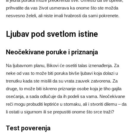
ili jedna poruka može preokrenuti sve. Umesto da se opirete,
prihvatite da vas život usmerava ka onome što ste možda
nesvesno želeli, ali niste imali hrabrosti da sami pokrenete.
Ljubav pod svetlom istine
Neočekivane poruke i priznanja
Na ljubavnom planu, Bikovi će osetiti talas iznenađenja. Za
neke od vas to može biti poruka bivše ljubavi koja dolazi u
trenutku kada ste mislili da su vrata zauvek zatvorena. Za
druge, to može biti iskreno priznanje osobe koja je tiho gajila
osećanja, a sada odlučuje da ih podeli sa vama. Neočekivane
reči mogu probuditi leptiriće u stomaku, ali i stvoriti dilemu – da
li ostati u sigurnom ili se prepustiti onome što srce traži?
Test poverenja