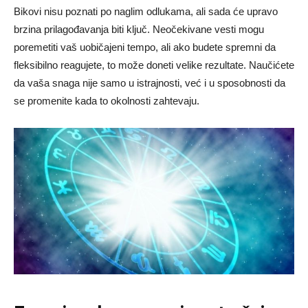
Bikovi nisu poznati po naglim odlukama, ali sada će upravo
brzina prilagođavanja biti ključ. Neočekivane vesti mogu
poremetiti vaš uobičajeni tempo, ali ako budete spremni da
fleksibilno reagujete, to može doneti velike rezultate. Naučićete
da vaša snaga nije samo u istrajnosti, već i u sposobnosti da
se promenite kada to okolnosti zahtevaju.