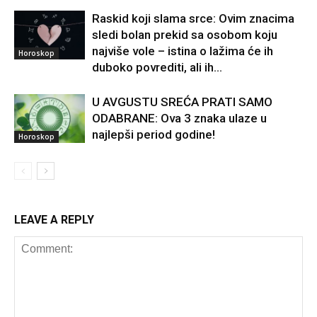
Raskid koji slama srce: Ovim znacima
sledi bolan prekid sa osobom koju
najviše vole – istina o lažima će ih
Horoskop
duboko povrediti, ali ih...
U AVGUSTU SREĆA PRATI SAMO
ODABRANE: Ova 3 znaka ulaze u
najlepši period godine!
Horoskop
LEAVE A REPLY