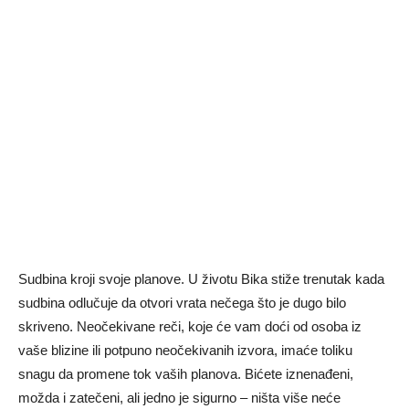
Sudbina kroji svoje planove. U životu Bika stiže trenutak kada
sudbina odlučuje da otvori vrata nečega što je dugo bilo
skriveno. Neočekivane reči, koje će vam doći od osoba iz
vaše blizine ili potpuno neočekivanih izvora, imaće toliku
snagu da promene tok vaših planova. Bićete iznenađeni,
možda i zatečeni, ali jedno je sigurno – ništa više neće