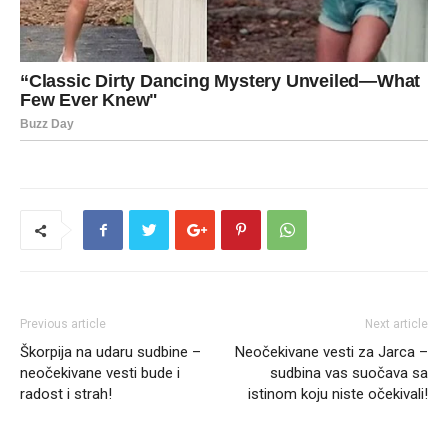
Previous article
Next article
Škorpija na udaru sudbine –
Neočekivane vesti za Jarca –
neočekivane vesti bude i
sudbina vas suočava sa
radost i strah!
istinom koju niste očekivali!