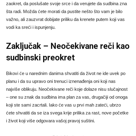
zaokret, da poslušate svoje srce i da verujete da sudbina zna
šta radi. Možda ćete morati da pustite nešto što vam je bilo
važno, ali zauzvrat dobijate priliku da krenete putem koji vas
vodi ka sreći i ispunjenju.
Zaključak – Neočekivane reči kao
sudbinski preokret
Bikovi će u narednim danima shvatiti da život ne ide uvek po
planu i da su upravo oni trenuci iznenađenja oni koji nas
najviše oblikuju. Neočekivane reči koje dolaze nisu slučajnost
– one su znak da sudbina ima plan za vas, drugačiji od onoga
koji ste sami zacrtali. Iako će vas u prvi mah zateći, ubrzo
ćete shvatiti da se iza svega krije prilika za rast, nove početke
i život koji više odgovara vašoj pravoj suštini.