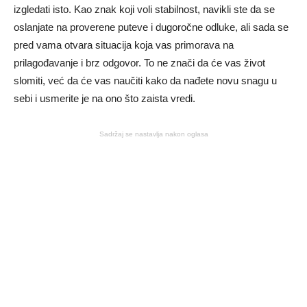
izgledati isto. Kao znak koji voli stabilnost, navikli ste da se
oslanjate na proverene puteve i dugoročne odluke, ali sada se
pred vama otvara situacija koja vas primorava na
prilagođavanje i brz odgovor. To ne znači da će vas život
slomiti, već da će vas naučiti kako da nađete novu snagu u
sebi i usmerite je na ono što zaista vredi.
Sadržaj se nastavlja nakon oglasa