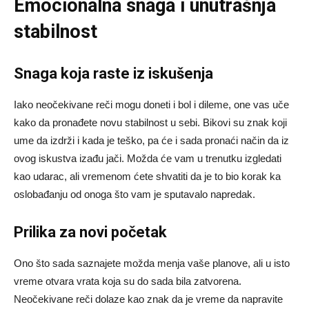
Emocionalna snaga i unutrašnja
stabilnost
Snaga koja raste iz iskušenja
Iako neočekivane reči mogu doneti i bol i dileme, one vas uče
kako da pronađete novu stabilnost u sebi. Bikovi su znak koji
ume da izdrži i kada je teško, pa će i sada pronaći način da iz
ovog iskustva izađu jači. Možda će vam u trenutku izgledati
kao udarac, ali vremenom ćete shvatiti da je to bio korak ka
oslobađanju od onoga što vam je sputavalo napredak.
Prilika za novi početak
Ono što sada saznajete možda menja vaše planove, ali u isto
vreme otvara vrata koja su do sada bila zatvorena.
Neočekivane reči dolaze kao znak da je vreme da napravite