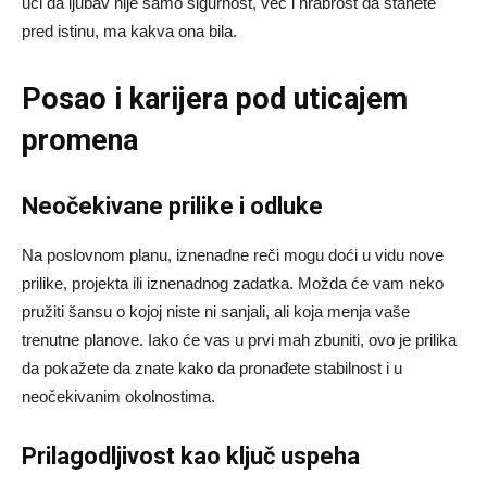
uči da ljubav nije samo sigurnost, već i hrabrost da stanete
pred istinu, ma kakva ona bila.
Posao i karijera pod uticajem
promena
Neočekivane prilike i odluke
Na poslovnom planu, iznenadne reči mogu doći u vidu nove
prilike, projekta ili iznenadnog zadatka. Možda će vam neko
pružiti šansu o kojoj niste ni sanjali, ali koja menja vaše
trenutne planove. Iako će vas u prvi mah zbuniti, ovo je prilika
da pokažete da znate kako da pronađete stabilnost i u
neočekivanim okolnostima.
Prilagodljivost kao ključ uspeha