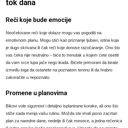
tok dana
Reči koje bude emocije
Neočekivane reči koje dolaze mogu vas pogoditi na
emotivnom planu. Mogu stići kao priznanje ljubavi, istina koja
je dugo skrivana ili čak reči koje donose razočaranje. Ono što
vas čeka nije neutralno – biće to trenutak u kojem ćete osetiti
da vam srce lupa jače nego ikada. Bićete primorani da birate
između toga da ostanete na poznatom terenu ili da hrabro
zakoračite u nepoznato.
Promene u planovima
Bikovi vole sigurnost i detaljno isplanirane korake, ali ono što
stiže sada menja vašu rutinu. Možda ste imali jasno zacrtan
plan za naredne dane, nedelje ili čak mesece, a jedna rečenica