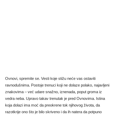
Ovnovi, spremite se. Vesti koje stižu neće vas ostaviti
ravnodušnima. Postoje trenuci koji ne dolaze polako, najavljeni
znakovima – već udare snažno, iznenada, poput groma iz
vedra neba. Upravo takav trenutak je pred Ovnovima. Istina
koja dolazi ima moć da preokrene tok njihovog života, da
razotkrije ono što je bilo skriveno i da ih natera da potpuno