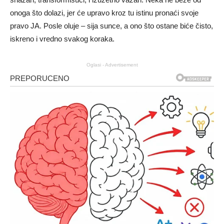
onoga što dolazi, jer će upravo kroz tu istinu pronaći svoje
pravo JA. Posle oluje – sija sunce, a ono što ostane biće čisto,
iskreno i vredno svakog koraka.
Oglasi - Advertisement