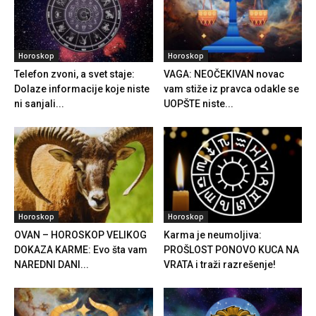
Horoskop
Horoskop
Telefon zvoni, a svet staje:
VAGA: NEOČEKIVAN novac
Dolaze informacije koje niste
vam stiže iz pravca odakle se
ni sanjali...
UOPŠTE niste...
Horoskop
Horoskop
OVAN – HOROSKOP VELIKOG
Karma je neumoljiva:
DOKAZA KARME: Evo šta vam
PROŠLOST PONOVO KUCA NA
NAREDNI DANI...
VRATA i traži razrešenje!