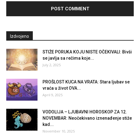
Izdvojeno
STIŽE PORUKA KOJU NISTE OČEKIVALI: Bivši
se javlja sa rečima koje...
July 2, 2025
PROŠLOST KUCA NA VRATA: Stara ljubav se
vraća u život OVA...
April 9, 2025
VODOLIJA – LJUBAVNI HOROSKOP ZA 12.
NOVEMBAR: Neočekivano iznenađenje stiže
kad...
November 10, 2025