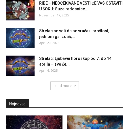
RIBE – NEOČEKIVANE VESTI ĆE VAS OSTAVITI
U ŠOKU: Suze radosnice...
November 17, 2025
Strelac ne voli da se vraća u prošlost,
jednom ga izdaš,...
April 20, 2025
Strelac: Ljubavni horoskop od 7. do 14.
aprila – sve će...
April 6, 2025
Load more
Najnovije