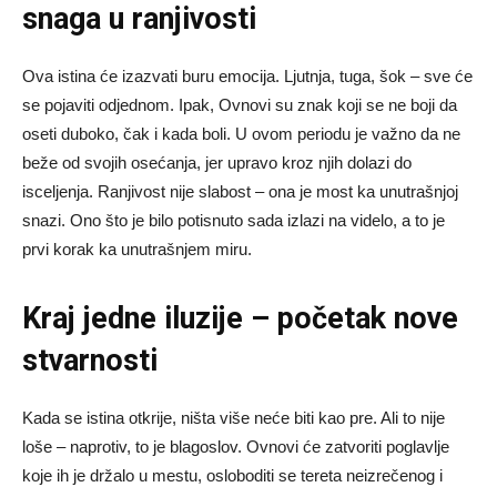
snaga u ranjivosti
Ova istina će izazvati buru emocija. Ljutnja, tuga, šok – sve će
se pojaviti odjednom. Ipak, Ovnovi su znak koji se ne boji da
oseti duboko, čak i kada boli. U ovom periodu je važno da ne
beže od svojih osećanja, jer upravo kroz njih dolazi do
isceljenja. Ranjivost nije slabost – ona je most ka unutrašnjoj
snazi. Ono što je bilo potisnuto sada izlazi na videlo, a to je
prvi korak ka unutrašnjem miru.
Kraj jedne iluzije – početak nove
stvarnosti
Kada se istina otkrije, ništa više neće biti kao pre. Ali to nije
loše – naprotiv, to je blagoslov. Ovnovi će zatvoriti poglavlje
koje ih je držalo u mestu, osloboditi se tereta neizrečenog i