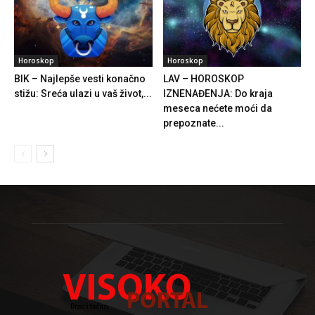
Horoskop
Horoskop
BIK – Najlepše vesti konačno
LAV – HOROSKOP
stižu: Sreća ulazi u vaš život,...
IZNENAĐENJA: Do kraja
meseca nećete moći da
prepoznate...