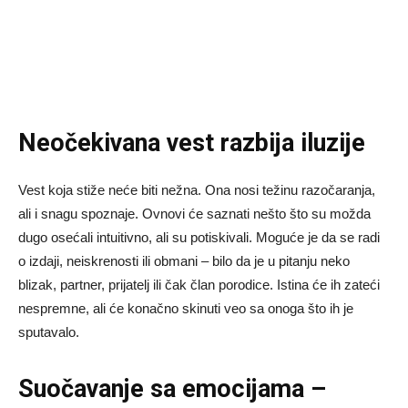
Neočekivana vest razbija iluzije
Vest koja stiže neće biti nežna. Ona nosi težinu razočaranja,
ali i snagu spoznaje. Ovnovi će saznati nešto što su možda
dugo osećali intuitivno, ali su potiskivali. Moguće je da se radi
o izdaji, neiskrenosti ili obmani – bilo da je u pitanju neko
blizak, partner, prijatelj ili čak član porodice. Istina će ih zateći
nespremne, ali će konačno skinuti veo sa onoga što ih je
sputavalo.
Suočavanje sa emocijama –