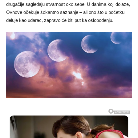
drugačije sagledaju stvarnost oko sebe. U danima koji dolaze,
Ovnove očekuje šokantno saznanje – ali ono što u početku
deluje kao udarac, zapravo će biti put ka oslobođenju.