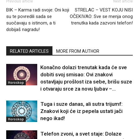
Previous article
Next article
BIK – Karma radi svoje: Oni koji
STRELAC – VEST KOJU NISI
su te povredili sada se
OČEKIVAO: Sve se menja onog
suočavaju s istinom, a ti
trenutka kada zazvoni telefon!
dobijaš nagradu!
RELATED ARTICLES
MORE FROM AUTHOR
Konačno dolazi trenutak kada će sve
dobiti svoj smisao: Ovi znakovi
ostavljaju prošlost iza sebe, brišu suze
Horoskop
i otvaraju srce za novu ljubav –...
Tuga i suze danas, ali sutra trijumf:
Znakovi koji će iz pepela ustati jači
nego ikad!
Horoskop
Telefon zvoni, a svet staje: Dolaze