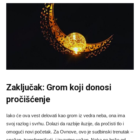
Zaključak: Grom koji donosi
pročišćenje
Iako će ova vest delovati kao grom iz vedra neba, ona ima
svoj razlog i svrhu. Dolazi da razbije iluzije, da pročisti tlo i
omogući novi početak. Za Ovnove, ovo je sudbinski trenutak –
snažan, transformišući, i izuzetno važan. Neka ne beže od