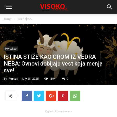
Home
Horoskop
Horoskop
ISTINA STIŽE KAO GROM IZ VEDRA
NEBA: Ovnovi dobijaju vest koja menja
sve!
By
Portal
-
July 28, 2025
1894
0
Oglasi - Advertisement