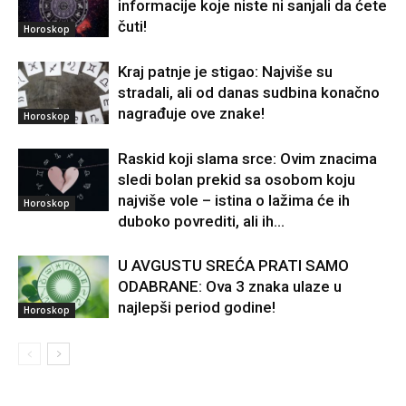
informacije koje niste ni sanjali da ćete
čuti!
Horoskop
Kraj patnje je stigao: Najviše su
stradali, ali od danas sudbina konačno
nagrađuje ove znake!
Horoskop
Raskid koji slama srce: Ovim znacima
sledi bolan prekid sa osobom koju
najviše vole – istina o lažima će ih
Horoskop
duboko povrediti, ali ih...
U AVGUSTU SREĆA PRATI SAMO
ODABRANE: Ova 3 znaka ulaze u
najlepši period godine!
Horoskop