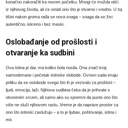
konačno zakoračiti ka novom početku. Mnogi će možda otići
iz njihovog života, ali će ostati ono što je stvarno i vredno. U toj
tišini nakon groma rađa se nova snaga – snaga da se živi
autentično, iskreno i bez maski.
Oslobađanje od prošlosti i
otvaranje ka sudbini
Ova istina je dar, ma koliko bola nosila. Ona znači kraj
samoobmane i početak istinske slobode. Ovnovi sada imaju
priliku da se oslobode svega što ih je vezivalo za prošlost –
ljudi, emocija, laži. Njihova sudbina čeka da je prihvate s
otvorenim srcem, ali samo ako su spremni da puste ono što
više ne služi njihovom rastu. Vreme je da naprave prostor za
ono što istinski zaslužuju – a to je ljubav, poštovanje, istina i
mir.