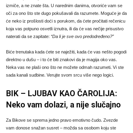
izmiče, a ne znate šta. U narednim danima, otvoriće vam se
oči za ono što ste dugo pokušavali da razumete. Moguće je da
će neko iz prošlosti doći s porukom, da ćete pročitati rečenicu
koja vas potpuno osvetli iznutra, ili da će vas nečije prisustvo
naterati da se zapitate:
“Da li je sve ovo predodređeno?”
Biće trenutaka kada ćete se naježiti, kada će vas nešto pogodi
direktno u dušu – i to će biti znakovi da je magija oko vas.
Neka vas ne plaši ono što ne možete odmah razumeti. Vi ste
sada kanali sudbine. Verujte svom srcu više nego logici.
BIK – LJUBAV KAO ČAROLIJA:
Neko vam dolazi, a nije slučajno
Za Bikove se sprema jedno pravo emotivno čudo. Zvezde
vam donose snažan susret – možda sa osobom koju ste