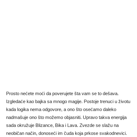
Prosto nećete moći da poverujete šta vam se to dešava.
Izgledaće kao bajka sa mnogo magije. Postoje trenuci u životu
kada logika nema odgovore, a ono što osećamo daleko
nadmašuje ono što možemo objasniti. Upravo takva energija
sada okružuje Blizance, Bika i Lava. Zvezde se slažu na
neobičan način, donoseći im čuda koja prkose svakodnevici.