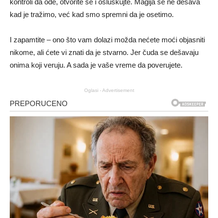
kontroli da ode, otvorite se i osluškujte. Magija se ne dešava
kad je tražimo, već kad smo spremni da je osetimo.
I zapamtite – ono što vam dolazi možda nećete moći objasniti
nikome, ali ćete vi znati da je stvarno. Jer čuda se dešavaju
onima koji veruju. A sada je vaše vreme da poverujete.
Oglasi - Advertisement