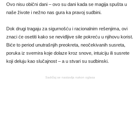
Ovo nisu obični dani – ovo su dani kada se magija spušta u
naše živote i nežno nas gura ka pravoj sudbini.
Dok drugi tragaju za sigurnošću i racionalnim rešenjima, ovi
znaci će osetiti kako se nevidljive sile pokreću u njihovu korist.
Biće to period unutrašnjih preokreta, neočekivanih susreta,
poruka iz svemira koje dolaze kroz snove, intuiciju ili susrete
koji deluju kao slučajnost – a u stvari su sudbinski.
Sadržaj se nastavlja nakon oglasa