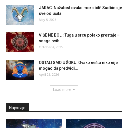
JARAC: Nažalost ovako mora biti! Sudbina je
sve odlučila!
May 5, 2026
VIŠE NE BOLI: Tuga u srcu polako prestaje –
snaga ovih...
October 4, 2025
OSTALI SMO U ŠOKU: Ovako nešto niko nije
mogao da predvidi...
April 26, 2026
Load more
Najnovije