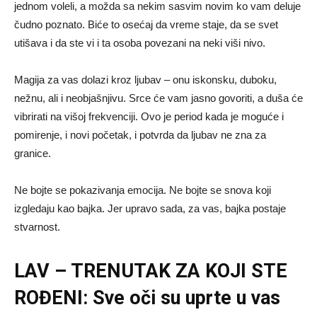
jednom voleli, a možda sa nekim sasvim novim ko vam deluje
čudno poznato. Biće to osećaj da vreme staje, da se svet
utišava i da ste vi i ta osoba povezani na neki viši nivo.
Magija za vas dolazi kroz ljubav – onu iskonsku, duboku,
nežnu, ali i neobjašnjivu. Srce će vam jasno govoriti, a duša će
vibrirati na višoj frekvenciji. Ovo je period kada je moguće i
pomirenje, i novi početak, i potvrda da ljubav ne zna za
granice.
Ne bojte se pokazivanja emocija. Ne bojte se snova koji
izgledaju kao bajka. Jer upravo sada, za vas, bajka postaje
stvarnost.
LAV – TRENUTAK ZA KOJI STE
ROĐENI: Sve oči su uprte u vas