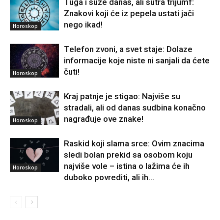
Tuga i suze danas, ali sutra trijumf:
Znakovi koji će iz pepela ustati jači
nego ikad!
Horoskop
Telefon zvoni, a svet staje: Dolaze
informacije koje niste ni sanjali da ćete
čuti!
Horoskop
Kraj patnje je stigao: Najviše su
stradali, ali od danas sudbina konačno
nagrađuje ove znake!
Horoskop
Raskid koji slama srce: Ovim znacima
sledi bolan prekid sa osobom koju
najviše vole – istina o lažima će ih
Horoskop
duboko povrediti, ali ih...