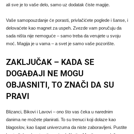
ali sve je to vaše delo, samo uz dodatak čiste magije.
Vaše samopouzdanje će porasti, privlačićete poglede i šanse, i
delovaćete kao magnet za uspeh. Zvezde vam poručuju da
sada ništa nije nemoguće – samo treba da verujete u svoju
moć. Magija je u vama – a svet je samo vaše pozorište.
ZAKLJUČAK – KADA SE
DOGAĐAJI NE MOGU
OBJASNITI, TO ZNAČI DA SU
PRAVI
Blizanci, Bikovi i Lavovi – ono što vas čeka u narednim
danima ne možete planirati. To su trenuci koji dolaze kao
blagoslov, kao šapat univerzuma da niste zaboravljeni. Pustite