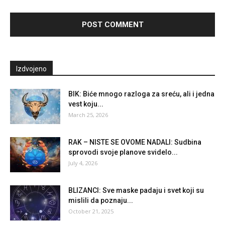
Izdvojeno
BIK: Biće mnogo razloga za sreću, ali i jedna
vest koju...
March 25, 2026
RAK – NISTE SE OVOME NADALI: Sudbina
sprovodi svoje planove svidelo...
July 4, 2026
BLIZANCI: Sve maske padaju i svet koji su
mislili da poznaju...
October 21, 2025