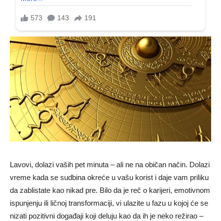
Lavovi, dolazi vaših pet minuta – ali ne na običan način. Dolazi
vreme kada se sudbina okreće u vašu korist i daje vam priliku
da zablistate kao nikad pre. Bilo da je reč o karijeri, emotivnom
ispunjenju ili ličnoj transformaciji, vi ulazite u fazu u kojoj će se
nizati pozitivni događaji koji deluju kao da ih je neko režirao –