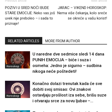
Previous article
Next article
POZIVI U SRED NOĆI BUDE
JARAC – VIKEND HOROSKOP:
STARE EMOCIJE: Neko vas još
Nema više čekanja, kolo sreće
uvek nije preboleo – i sada to
se okreće u vašu korist!
priznaje!
RELATED ARTICLES
MORE FROM AUTHOR
U naredne dve sedmice sledi 14 dana
PUNIH EMOCIJA – biće i suza i
osmeha: Jedno je sigurno – sudbina
Horoskop
nikoga neće poštedeti!
Konačno dolazi trenutak kada će sve
dobiti svoj smisao: Ovi znakovi
ostavljaju prošlost iza sebe, brišu suze
Horoskop
i otvaraju srce za novu ljubav –...