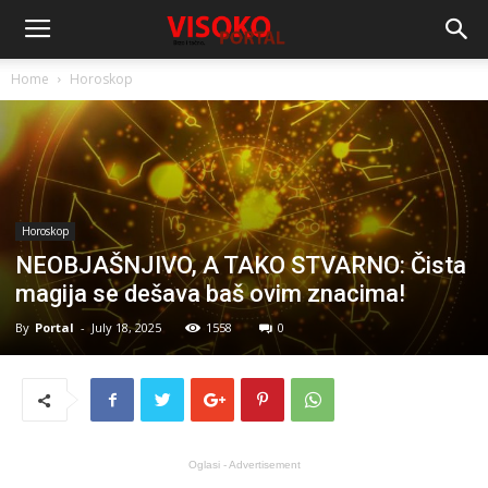
Home
Horoskop
Horoskop
NEOBJAŠNJIVO, A TAKO STVARNO: Čista
magija se dešava baš ovim znacima!
By
Portal
-
July 18, 2025
1558
0
Oglasi - Advertisement