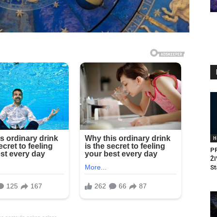
H
P
Ž
St