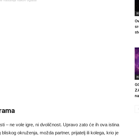
se nastavlja nakon oglasa
H
Ov
sr
st
H
G
ZA
na
erama
ti – ne vole igre, ni dvoličnost. Upravo zato će ih ova istina
liskog okruženja, možda partner, prijatelj ili kolega, krio je