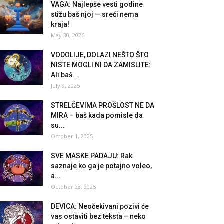
VAGA: Najlepše vesti godine
stižu baš njoj — sreći nema
kraja!
May 30, 2026
VODOLIJE, DOLAZI NEŠTO ŠTO
NISTE MOGLI NI DA ZAMISLITE:
Ali baš...
July 9, 2025
STRELČEVIMA PROŠLOST NE DA
MIRA – baš kada pomisle da
su...
October 1, 2025
SVE MASKE PADAJU: Rak
saznaje ko ga je potajno voleo,
a...
October 28, 2025
DEVICA: Neočekivani pozivi će
vas ostaviti bez teksta – neko