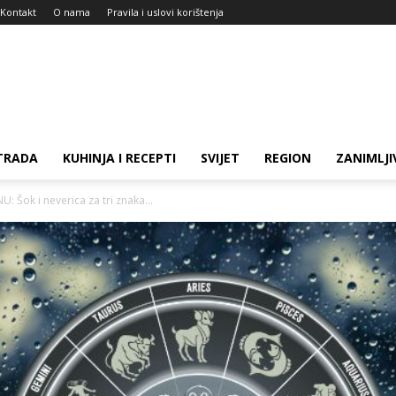
Kontakt
O nama
Pravila i uslovi korištenja
TRADA
KUHINJA I RECEPTI
SVIJET
REGION
ZANIMLJI
 Šok i neverica za tri znaka...