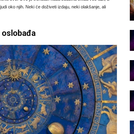
udi oko njih. Neki će doživeti izdaju, neki olakšanje, ali
li oslobađa