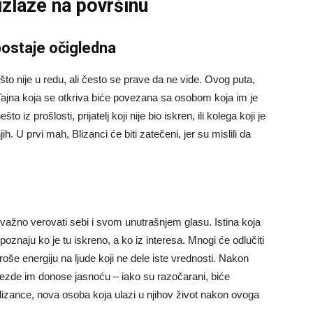
izlaze na površinu
 postaje očigledna
to nije u redu, ali često se prave da ne vide. Ovog puta,
Tajna koja se otkriva biće povezana sa osobom koja im je
o iz prošlosti, prijatelj koji nije bio iskren, ili kolega koji je
. U prvi mah, Blizanci će biti zatečeni, jer su mislili da
 važno verovati sebi i svom unutrašnjem glasu. Istina koja
znaju ko je tu iskreno, a ko iz interesa. Mnogi će odlučiti
troše energiju na ljude koji ne dele iste vrednosti. Nakon
ezde im donose jasnoću – iako su razočarani, biće
 Blizance, nova osoba koja ulazi u njihov život nakon ovoga