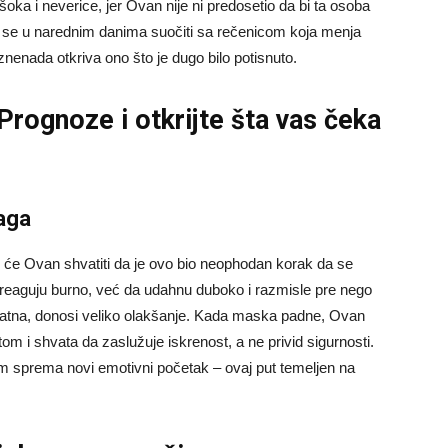
 šoka i neverice, jer Ovan nije ni predosetio da bi ta osoba
 se u narednim danima suočiti sa rečenicom koja menja
nenada otkriva ono što je dugo bilo potisnuto.
 Prognoze
i otkrijte šta vas čeka
aga
rzo će Ovan shvatiti da je ovo bio neophodan korak da se
 reaguju burno, već da udahnu duboko i razmisle pre nego
rijatna, donosi veliko olakšanje. Kada maska padne, Ovan
 i shvata da zaslužuje iskrenost, a ne privid sigurnosti.
im sprema novi emotivni početak – ovaj put temeljen na