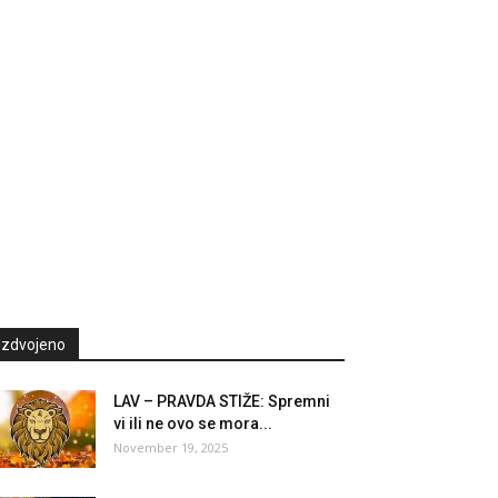
Izdvojeno
LAV – PRAVDA STIŽE: Spremni
vi ili ne ovo se mora...
November 19, 2025