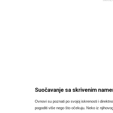
Sadržaj 
Suočavanje sa skrivenim nam
Ovnovi su poznati po svojoj iskrenosti i direktnos
pogoditi više nego što očekuju. Neko iz njihovog b