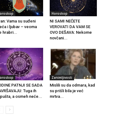
oroskop
Horoskop
an: Vama su suđeni
NI SAMI NEĆETE
eća i ljubav – veoma
VEROVATI DA VAM SE
e hrabri...
OVO DEŠAVA: Nekome
novčani...
oroskop
Zanimljivosti
ODINE PATNJI SE SADA
Mislili su da odmara, kad
VRŠAVAJU: Tuga ih
su prišli bila je već
pušta, a osmeh neće...
mrtva...