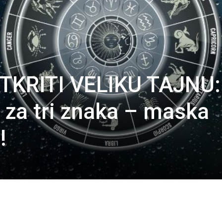
TKRITI VELIKU TAJNU:
a za tri znaka – maska
!