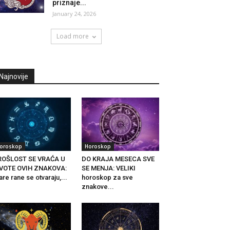
priznaje...
January 24, 2026
Load more
Najnovije
oroskop
Horoskop
ROŠLOST SE VRAĆA U
DO KRAJA MESECA SVE
IVOTE OVIH ZNAKOVA:
SE MENJA: VELIKI
are rane se otvaraju,...
horoskop za sve
znakove...