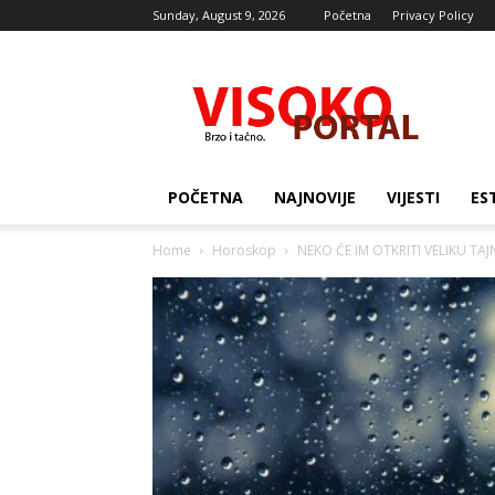
Sunday, August 9, 2026
Početna
Privacy Policy
Visocki
portal
POČETNA
NAJNOVIJE
VIJESTI
ES
Home
Horoskop
NEKO ĆE IM OTKRITI VELIKU TAJNU: