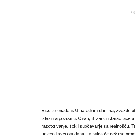
Og
Biće iznenađeni. U narednim danima, zvezde otva
izlazi na površinu. Ovan, Blizanci i Jarac biće
razotkrivanje, šok i suočavanje sa realnošću. T
ugledati svetlost dana – a istina će nekima prom