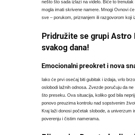
nešto što sada izlazi na videlo. Biće to trenutak
mogla imati skrivene namere. Mnogi Ovnovi će
sve – porukom, priznanjem ili razgovorom koji iz
Pridružite se grupi
Astro
svakog dana!
Emocionalni preokret i nova sn
Iako će prvi osećaj biti gubitak i izdaja, vrlo b
oslobodi lažnih odnosa. Zvezde poručuju da ne
što preseku. Ova situacija, koliko god bila nep
ponovo preuzima kontrolu nad sopstvenim životom
Kraj laži donosi početak slobode, a univerzum 
poverenju i čistim namerama.