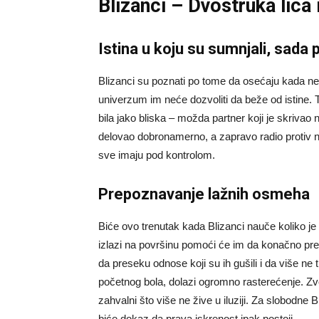
Blizanci – Dvostruka lica 
Istina u koju su sumnjali, sada
Blizanci su poznati po tome da osećaju kada neš
univerzum im neće dozvoliti da beže od istine. 
bila jako bliska – možda partner koji je skrivao nešt
delovao dobronamerno, a zapravo radio protiv njih
sve imaju pod kontrolom.
Prepoznavanje lažnih osmeha
Biće ovo trenutak kada Blizanci nauče koliko je
izlazi na površinu pomoći će im da konačno prepo
da preseku odnose koji su ih gušili i da više ne 
početnog bola, dolazi ogromno rasterećenje. Zv
zahvalni što više ne žive u iluziji. Za slobodne
biće dokaz da prava iskrenost ipak postoji.