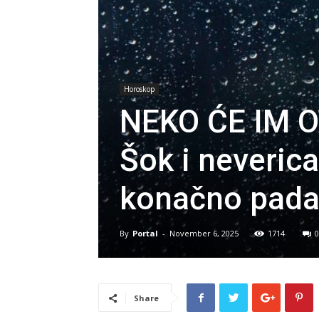
Horoskop
NEKO ĆE IM O
Šok i neveric
konačno pada
By
Portal
-
November 6, 2025
1714
0
Share