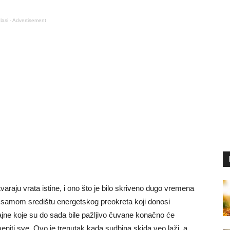
lasi - Advertisement
raju vrata istine, i ono što je bilo skriveno dugo vremena
 u samom središtu energetskog preokreta koji donosi
ajne koje su do sada bile pažljivo čuvane konačno će
eniti sve. Ovo je trenutak kada sudbina skida veo laži, a