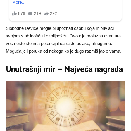
Slobodne Device mogle bi upoznati osobu koja ih privlači
svojom stabilnošću i ozbiljnošću. Ovo nije prolazna avantura –
već nešto što ima potencijal da raste polako, ali sigurno.
Moguća je i poruka od nekoga ko je dugo razmišljao o vama.
Unutrašnji mir – Najveća nagrada