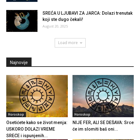
SREĆA U LJUBAVI ZA JARCA: Dolazi trenutak
koji ste dugo čekali!
August 20, 2025
Load more
Najnovije
Horoskop
Horoskop
Osetićete kako se život menja:
NIJE FER, ALI SE DEŠAVA: Srce
USKORO DOLAZI VREME
će im slomiti baš oni...
SREĆE i ispunjenih...