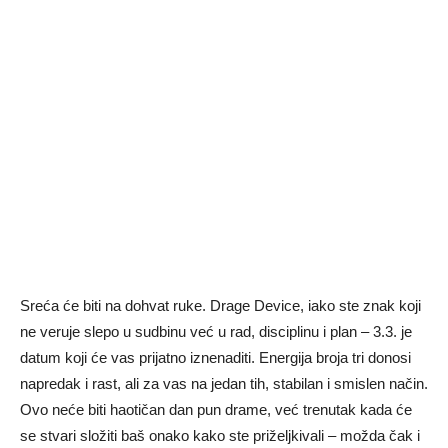
Sreća će biti na dohvat ruke. Drage Device, iako ste znak koji
ne veruje slepo u sudbinu već u rad, disciplinu i plan – 3.3. je
datum koji će vas prijatno iznenaditi. Energija broja tri donosi
napredak i rast, ali za vas na jedan tih, stabilan i smislen način.
Ovo neće biti haotičan dan pun drame, već trenutak kada će
se stvari složiti baš onako kako ste priželjkivali – možda čak i