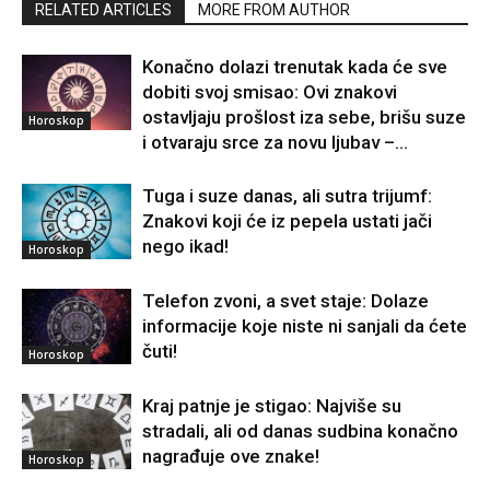
RELATED ARTICLES
MORE FROM AUTHOR
Konačno dolazi trenutak kada će sve
dobiti svoj smisao: Ovi znakovi
ostavljaju prošlost iza sebe, brišu suze
Horoskop
i otvaraju srce za novu ljubav –...
Tuga i suze danas, ali sutra trijumf:
Znakovi koji će iz pepela ustati jači
nego ikad!
Horoskop
Telefon zvoni, a svet staje: Dolaze
informacije koje niste ni sanjali da ćete
čuti!
Horoskop
Kraj patnje je stigao: Najviše su
stradali, ali od danas sudbina konačno
nagrađuje ove znake!
Horoskop