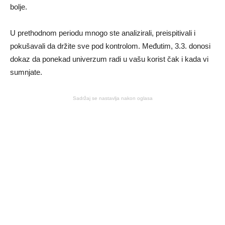
bolje.
U prethodnom periodu mnogo ste analizirali, preispitivali i
pokušavali da držite sve pod kontrolom. Međutim, 3.3. donosi
dokaz da ponekad univerzum radi u vašu korist čak i kada vi
sumnjate.
Sadržaj se nastavlja nakon oglasa