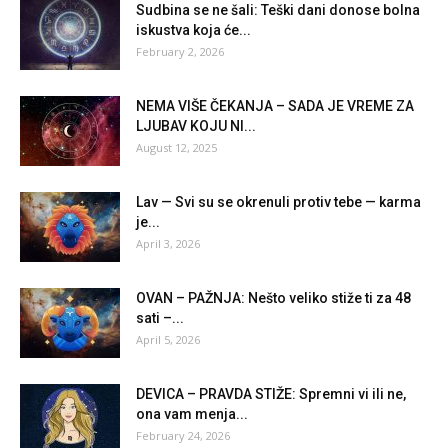
Sudbina se ne šali: Teški dani donose bolna
iskustva koja će...
February 2, 2026
NEMA VIŠE ČEKANJA – SADA JE VREME ZA
LJUBAV KOJU NI...
August 12, 2025
Lav — Svi su se okrenuli protiv tebe — karma
je...
April 3, 2026
OVAN – PAŽNJA: Nešto veliko stiže ti za 48
sati –...
April 5, 2026
DEVICA – PRAVDA STIŽE: Spremni vi ili ne,
ona vam menja...
February 24, 2026