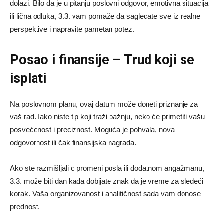
dolazi. Bilo da je u pitanju poslovni odgovor, emotivna situacija
ili lična odluka, 3.3. vam pomaže da sagledate sve iz realne
perspektive i napravite pametan potez.
Posao i finansije – Trud koji se
isplati
Na poslovnom planu, ovaj datum može doneti priznanje za
vaš rad. Iako niste tip koji traži pažnju, neko će primetiti vašu
posvećenost i preciznost. Moguća je pohvala, nova
odgovornost ili čak finansijska nagrada.
Ako ste razmišljali o promeni posla ili dodatnom angažmanu,
3.3. može biti dan kada dobijate znak da je vreme za sledeći
korak. Vaša organizovanost i analitičnost sada vam donose
prednost.