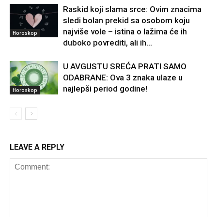
Raskid koji slama srce: Ovim znacima
sledi bolan prekid sa osobom koju
najviše vole – istina o lažima će ih
Horoskop
duboko povrediti, ali ih...
U AVGUSTU SREĆA PRATI SAMO
ODABRANE: Ova 3 znaka ulaze u
najlepši period godine!
Horoskop
LEAVE A REPLY