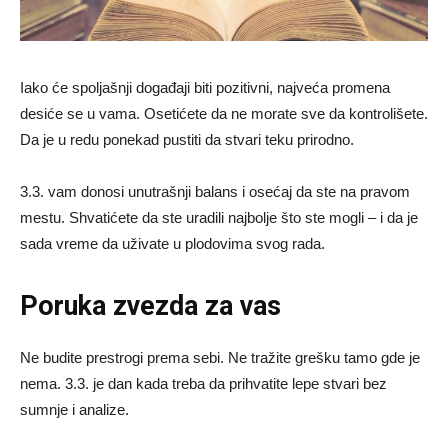
Iako će spoljašnji događaji biti pozitivni, najveća promena
desiće se u vama. Osetićete da ne morate sve da kontrolišete.
Da je u redu ponekad pustiti da stvari teku prirodno.
3.3. vam donosi unutrašnji balans i osećaj da ste na pravom
mestu. Shvatićete da ste uradili najbolje što ste mogli – i da je
sada vreme da uživate u plodovima svog rada.
Poruka zvezda za vas
Ne budite prestrogi prema sebi. Ne tražite grešku tamo gde je
nema. 3.3. je dan kada treba da prihvatite lepe stvari bez
sumnje i analize.