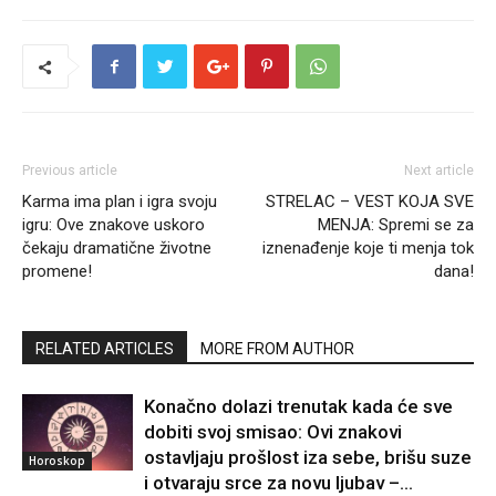
Previous article
Next article
Karma ima plan i igra svoju
STRELAC – VEST KOJA SVE
igru: Ove znakove uskoro
MENJA: Spremi se za
čekaju dramatične životne
iznenađenje koje ti menja tok
promene!
dana!
RELATED ARTICLES
MORE FROM AUTHOR
Konačno dolazi trenutak kada će sve
dobiti svoj smisao: Ovi znakovi
ostavljaju prošlost iza sebe, brišu suze
Horoskop
i otvaraju srce za novu ljubav –...