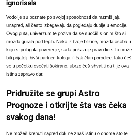
ignorisala
Vodolije su poznate po svojoj sposobnosti da razmišljaju
unapred, ali često izbegavaju da pogledaju dublje u emocije.
Ovog puta, univerzum te poziva da se suočiš s onim što si
možda gurala pod tepih. Neko iz tvoje blizine, možda osoba u
koju si polagala poverenje, sada pokazuje pravo lice. To može
biti prijatelj, bivši partner, kolega ili čak član porodice. Iako ćeš
se u početku osećati šokirano, ubrzo ćeš shvatiti da ti je ova
istina zapravo dar.
Pridružite se grupi
Astro
Prognoze
i otkrijte šta vas čeka
svakog dana!
Ne možeš krenuti napred dok ne znaš istinu o onome što te