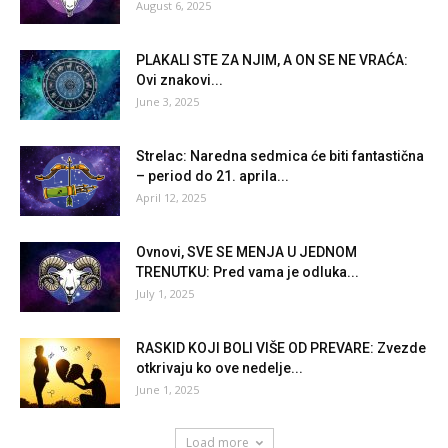
August 6, 2025
PLAKALI STE ZA NJIM, A ON SE NE VRAĆA:
Ovi znakovi...
June 3, 2025
Strelac: Naredna sedmica će biti fantastična
– period do 21. aprila...
April 12, 2025
Ovnovi, SVE SE MENJA U JEDNOM
TRENUTKU: Pred vama je odluka...
July 1, 2025
RASKID KOJI BOLI VIŠE OD PREVARE: Zvezde
otkrivaju ko ove nedelje...
June 1, 2025
Load more