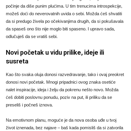
počinje da diše punim plućima. U tim trenucima introspekcije,
možeš doći do neverovatnih uvida o sebi. Možda ćeš shvatiti
da si predugo živela po očekivanjima drugih, da si pokušavala
da spaseš ono što nije moglo biti spaseno. I upravo sada,
odlučuješ da se vratiš sebi.
Novi početak u vidu prilike, ideje ili
susreta
Kao što svaka oluja donosi razvedravanje, tako i ovaj preokret
donosi novi početak. Mnogi pripadnici ovog znaka osetiće
nalet inspiracije, ideja i želju da pokrenu nešto novo. Možda
ćeš dobiti poslovnu ponudu, poziv na put, ili priliku da se
preseliš i počneš iznova.
Na emotivnom planu, moguće je da nova osoba uđe u tvoj
život iznenada, bez najave – baš kada pomisliš da si zatvorila