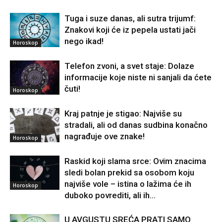
Tuga i suze danas, ali sutra trijumf:
Znakovi koji će iz pepela ustati jači
nego ikad!
Horoskop
Telefon zvoni, a svet staje: Dolaze
informacije koje niste ni sanjali da ćete
čuti!
Horoskop
Kraj patnje je stigao: Najviše su
stradali, ali od danas sudbina konačno
nagrađuje ove znake!
Horoskop
Raskid koji slama srce: Ovim znacima
sledi bolan prekid sa osobom koju
najviše vole – istina o lažima će ih
Horoskop
duboko povrediti, ali ih...
U AVGUSTU SREĆA PRATI SAMO