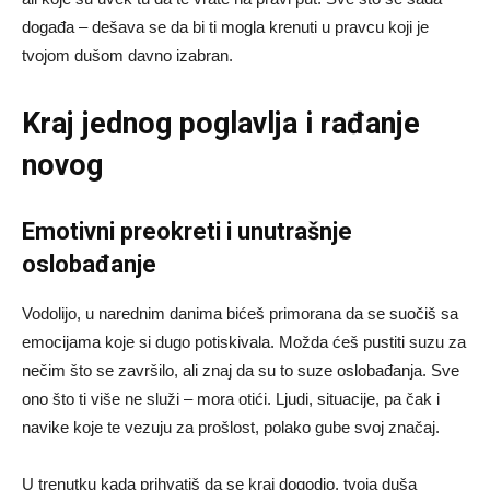
događa – dešava se da bi ti mogla krenuti u pravcu koji je
tvojom dušom davno izabran.
Kraj jednog poglavlja i rađanje
novog
Emotivni preokreti i unutrašnje
oslobađanje
Vodolijo, u narednim danima bićeš primorana da se suočiš sa
emocijama koje si dugo potiskivala. Možda ćeš pustiti suzu za
nečim što se završilo, ali znaj da su to suze oslobađanja. Sve
ono što ti više ne služi – mora otići. Ljudi, situacije, pa čak i
navike koje te vezuju za prošlost, polako gube svoj značaj.
U trenutku kada prihvatiš da se kraj dogodio, tvoja duša