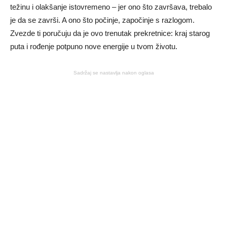
težinu i olakšanje istovremeno – jer ono što završava, trebalo
je da se završi. A ono što počinje, započinje s razlogom.
Zvezde ti poručuju da je ovo trenutak prekretnice: kraj starog
puta i rođenje potpuno nove energije u tvom životu.
Sadržaj se nastavlja nakon oglasa