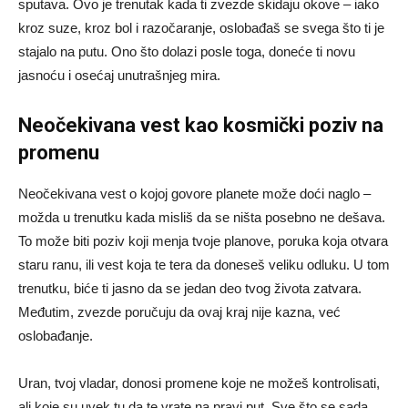
sputava. Ovo je trenutak kada ti zvezde skidaju okove – iako
kroz suze, kroz bol i razočaranje, oslobađaš se svega što ti je
stajalo na putu. Ono što dolazi posle toga, doneće ti novu
jasnoću i osećaj unutrašnjeg mira.
Neočekivana vest kao kosmički poziv na
promenu
Neočekivana vest o kojoj govore planete može doći naglo –
možda u trenutku kada misliš da se ništa posebno ne dešava.
To može biti poziv koji menja tvoje planove, poruka koja otvara
staru ranu, ili vest koja te tera da doneseš veliku odluku. U tom
trenutku, biće ti jasno da se jedan deo tvog života zatvara.
Međutim, zvezde poručuju da ovaj kraj nije kazna, već
oslobađanje.
Uran, tvoj vladar, donosi promene koje ne možeš kontrolisati,
ali koje su uvek tu da te vrate na pravi put. Sve što se sada