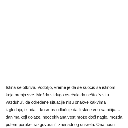
Istina se otkriva. Vodolijo, vreme je da se suočiš sa istinom
koja menja sve. Možda si dugo osećala da nešto “visi u
vazduhu”, da određene situacije nisu onakve kakvima
izgledaju, i sada – kosmos odlučuje da ti skine veo sa očiju. U
danima koji dolaze, neočekivana vest može doći naglo, možda
putem poruke, razgovora ili iznenadnog susreta. Ona nosi i