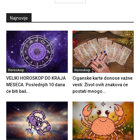
Najnovije
Horoskop
Horoskop
VELIKI HOROSKOP DO KRAJA
Ciganske karte donose važne
MESECA: Poslednjih 10 dana
vesti: Život ovih znakova će
će biti baš...
postati mnogo...