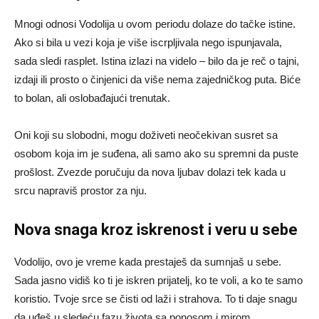
Mnogi odnosi Vodolija u ovom periodu dolaze do tačke istine.
Ako si bila u vezi koja je više iscrpljivala nego ispunjavala,
sada sledi rasplet. Istina izlazi na videlo – bilo da je reč o tajni,
izdaji ili prosto o činjenici da više nema zajedničkog puta. Biće
to bolan, ali oslobađajući trenutak.
Oni koji su slobodni, mogu doživeti neočekivan susret sa
osobom koja im je suđena, ali samo ako su spremni da puste
prošlost. Zvezde poručuju da nova ljubav dolazi tek kada u
srcu napraviš prostor za nju.
Nova snaga kroz iskrenost i veru u sebe
Vodolijo, ovo je vreme kada prestaješ da sumnjaš u sebe.
Sada jasno vidiš ko ti je iskren prijatelj, ko te voli, a ko te samo
koristio. Tvoje srce se čisti od laži i strahova. To ti daje snagu
da uđeš u sledeću fazu života sa ponosom i mirom.