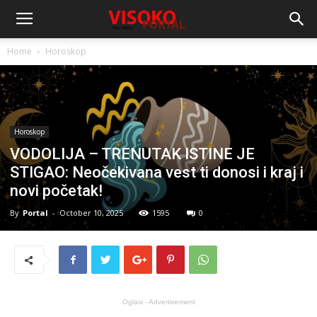
Home
Horoskop
Horoskop
VODOLIJA – TRENUTAK ISTINE JE
STIGAO: Neočekivana vest ti donosi i kraj i
novi početak!
By
Portal
-
October 10, 2025
1595
0
Oglasi - Advertisement