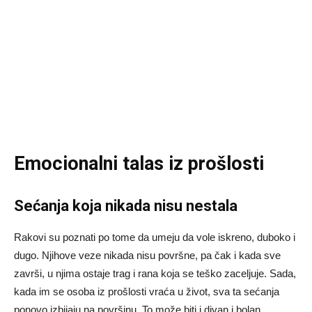
Emocionalni talas iz prošlosti
Sećanja koja nikada nisu nestala
Rakovi su poznati po tome da umeju da vole iskreno, duboko i
dugo. Njihove veze nikada nisu površne, pa čak i kada sve
završi, u njima ostaje trag i rana koja se teško zaceljuje. Sada,
kada im se osoba iz prošlosti vraća u život, sva ta sećanja
ponovo izbijaju na površinu. To može biti i divan i bolan