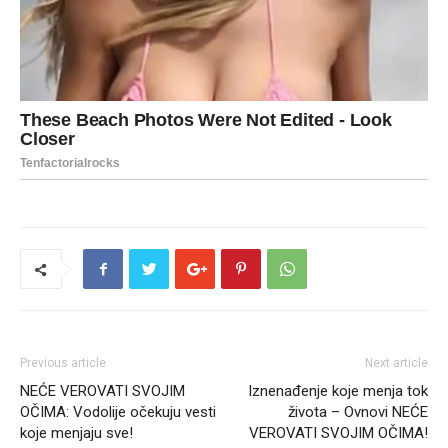
Previous article
Next article
NEĆE VEROVATI SVOJIM
Iznenađenje koje menja tok
OČIMA: Vodolije očekuju vesti
života – Ovnovi NEĆE
koje menjaju sve!
VEROVATI SVOJIM OČIMA!