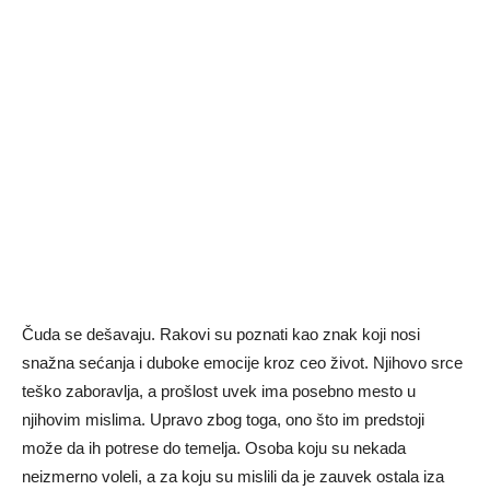
Čuda se dešavaju. Rakovi su poznati kao znak koji nosi
snažna sećanja i duboke emocije kroz ceo život. Njihovo srce
teško zaboravlja, a prošlost uvek ima posebno mesto u
njihovim mislima. Upravo zbog toga, ono što im predstoji
može da ih potrese do temelja. Osoba koju su nekada
neizmerno voleli, a za koju su mislili da je zauvek ostala iza