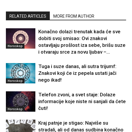
RELATED ARTICLES
MORE FROM AUTHOR
Konačno dolazi trenutak kada će sve
dobiti svoj smisao: Ovi znakovi
ostavljaju prošlost iza sebe, brišu suze
Horoskop
i otvaraju srce za novu ljubav –...
Tuga i suze danas, ali sutra trijumf:
Znakovi koji će iz pepela ustati jači
nego ikad!
Horoskop
Telefon zvoni, a svet staje: Dolaze
informacije koje niste ni sanjali da ćete
čuti!
Horoskop
Kraj patnje je stigao: Najviše su
stradali, ali od danas sudbina konačno