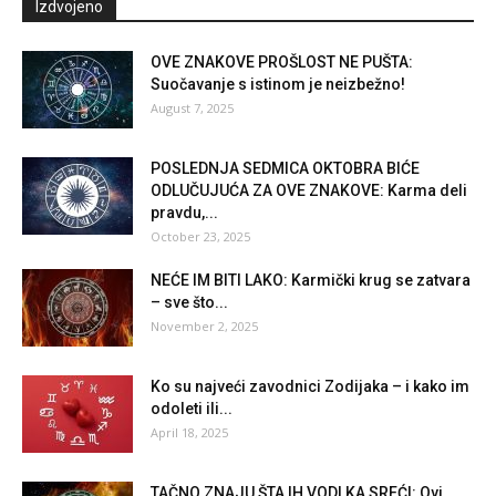
Izdvojeno
OVE ZNAKOVE PROŠLOST NE PUŠTA:
Suočavanje s istinom je neizbežno!
August 7, 2025
POSLEDNJA SEDMICA OKTOBRA BIĆE
ODLUČUJUĆA ZA OVE ZNAKOVE: Karma deli
pravdu,...
October 23, 2025
NEĆE IM BITI LAKO: Karmički krug se zatvara
– sve što...
November 2, 2025
Ko su najveći zavodnici Zodijaka – i kako im
odoleti ili...
April 18, 2025
TAČNO ZNAJU ŠTA IH VODI KA SREĆI: Ovi