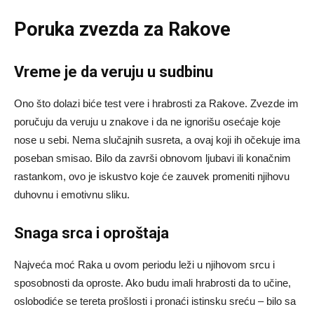
Poruka zvezda za Rakove
Vreme je da veruju u sudbinu
Ono što dolazi biće test vere i hrabrosti za Rakove. Zvezde im
poručuju da veruju u znakove i da ne ignorišu osećaje koje
nose u sebi. Nema slučajnih susreta, a ovaj koji ih očekuje ima
poseban smisao. Bilo da završi obnovom ljubavi ili konačnim
rastankom, ovo je iskustvo koje će zauvek promeniti njihovu
duhovnu i emotivnu sliku.
Snaga srca i oproštaja
Najveća moć Raka u ovom periodu leži u njihovom srcu i
sposobnosti da oproste. Ako budu imali hrabrosti da to učine,
oslobodiće se tereta prošlosti i pronaći istinsku sreću – bilo sa