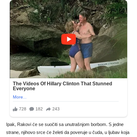
Ipak, Rakovi će se suočiti sa unutrašnjom borbom. S jedne
strane, njihovo srce će želeti da poveruje u čuda, u ljubav koja