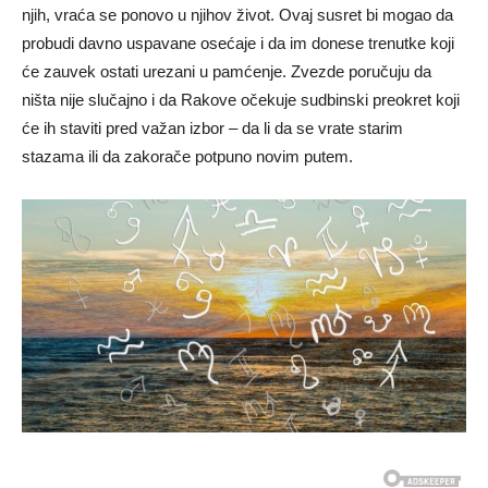
njih, vraća se ponovo u njihov život. Ovaj susret bi mogao da
probudi davno uspavane osećaje i da im donese trenutke koji
će zauvek ostati urezani u pamćenje. Zvezde poručuju da
ništa nije slučajno i da Rakove očekuje sudbinski preokret koji
će ih staviti pred važan izbor – da li da se vrate starim
stazama ili da zakorače potpuno novim putem.