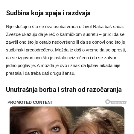
Sudbina koja spaja i razdvaja
Nije slučajno što se ova osoba vraća u život Raka baš sada.
Zvezde ukazuju da je reč o karmičkom susretu – prilici da se
završi ono što je ostalo nedovršeno ili da se obnovi ono što je
sudbinski predodređeno. Možda je došlo vreme da se oprosti,
da se izgovori ono što je ostalo neizrečeno i da se zatvori
jedno poglavlje. A možda je ovo i znak da ljubav nikada nije
prestala i da treba dati drugu šansu.
Unutrašnja borba i strah od razočaranja