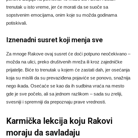
trenutak u isto vreme, jer će morati da se suoče sa
sopstvenim emocijama, onim koje su možda godinama
potiskivali.
Iznenadni susret koji menja sve
Za mnoge Rakove ovaj susret će doći potpuno neočekivano –
možda na ulici, preko društvenih mreža ili kroz zajedničke
prijatelje. Biće to trenutak u kojem će zastati dah, jer osećanja
koja su mislili da su prevaziđena pojaviće se ponovo, snažnija
nego ikada. Osećaće se kao da ih sudbina vraća na mesto
gde je sve počelo, ali sa jednom razlikom – sada su zreliji,
svesniji i spremniji da prepoznaju prave vrednosti.
Karmička lekcija koju Rakovi
moraju da savladaju