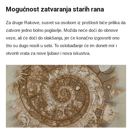
Mogućnost zatvaranja starih rana
Za druge Rakove, susret sa osobom iz prošlosti biće prilika da
zatvore jedno bolno poglavlje. Možda neće doći do obnove
veze, ali će doći do olakšanja, jer će konačno izgovoriti ono
što su dugo nosili u sebi. To oslobađanje će im doneti mir i
otvoriti vrata za nove ljubavi i nova iskustva.