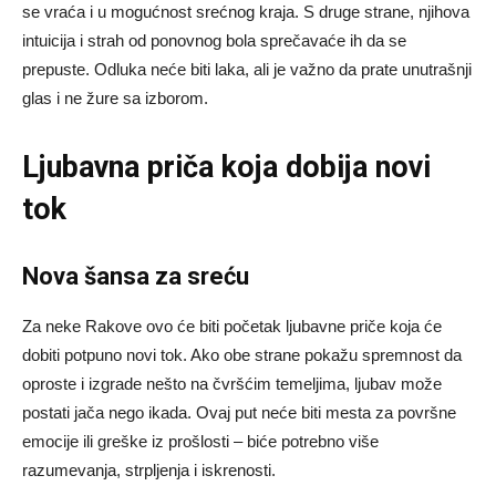
se vraća i u mogućnost srećnog kraja. S druge strane, njihova
intuicija i strah od ponovnog bola sprečavaće ih da se
prepuste. Odluka neće biti laka, ali je važno da prate unutrašnji
glas i ne žure sa izborom.
Ljubavna priča koja dobija novi
tok
Nova šansa za sreću
Za neke Rakove ovo će biti početak ljubavne priče koja će
dobiti potpuno novi tok. Ako obe strane pokažu spremnost da
oproste i izgrade nešto na čvršćim temeljima, ljubav može
postati jača nego ikada. Ovaj put neće biti mesta za površne
emocije ili greške iz prošlosti – biće potrebno više
razumevanja, strpljenja i iskrenosti.