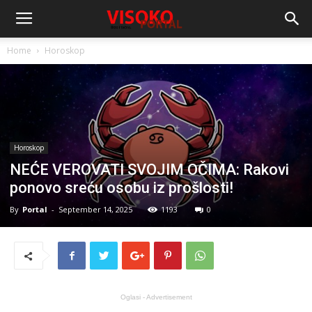
Home
Horoskop
Horoskop
NEĆE VEROVATI SVOJIM OČIMA: Rakovi
ponovo sreću osobu iz prošlosti!
By
Portal
-
September 14, 2025
1193
0
Oglasi - Advertisement