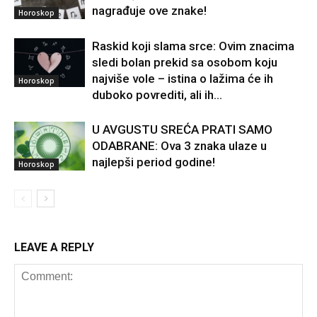
nagrađuje ove znake!
Horoskop
Raskid koji slama srce: Ovim znacima
sledi bolan prekid sa osobom koju
najviše vole – istina o lažima će ih
Horoskop
duboko povrediti, ali ih...
U AVGUSTU SREĆA PRATI SAMO
ODABRANE: Ova 3 znaka ulaze u
najlepši period godine!
Horoskop
LEAVE A REPLY