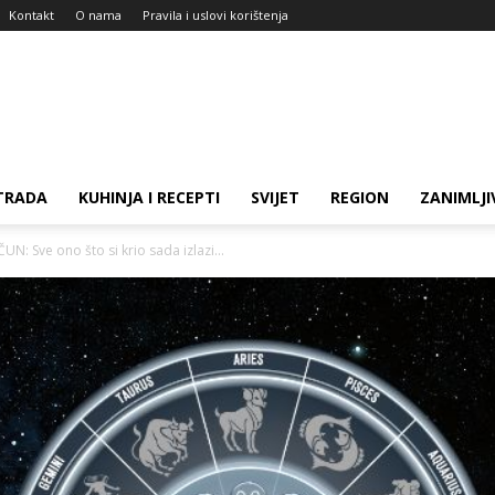
Kontakt
O nama
Pravila i uslovi korištenja
TRADA
KUHINJA I RECEPTI
SVIJET
REGION
ZANIMLJI
N: Sve ono što si krio sada izlazi...