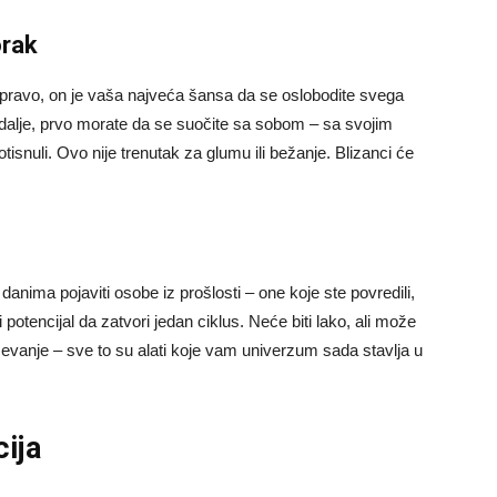
orak
apravo, on je vaša najveća šansa da se oslobodite svega
 dalje, prvo morate da se suočite sa sobom – sa svojim
isnuli. Ovo nije trenutak za glumu ili bežanje. Blizanci će
anima pojaviti osobe iz prošlosti – one koje ste povredili,
 potencijal da zatvori jedan ciklus. Neće biti lako, ali može
mevanje – sve to su alati koje vam univerzum sada stavlja u
cija