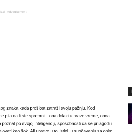
lasi - Advertisement
kog znaka kada prošlost zatraži svoju pažnju. Kod
ne pita da li ste spremni – ona dolazi u pravo vreme, onda
 poznat po svojoj inteligenciji, sposobnosti da se prilagodi i
ovati kao šok. Ali upravo u toj istini, u suočavanju sa onim