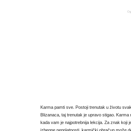
Og
Karma pamti sve. Postoji trenutak u životu sva
Blizanaca, taj trenutak je upravo stigao. Karma 
kada vam je najpotrebnija lekcija. Za znak koji je
izbegne neprijatnosti, karmički obračun može del