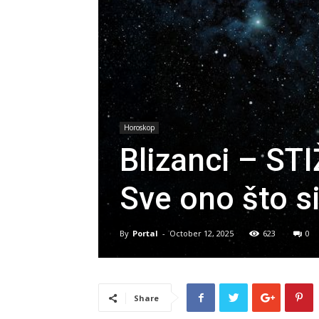
Horoskop
Blizanci – S
Sve ono što si
By
Portal
-
October 12, 2025
623
0
Share