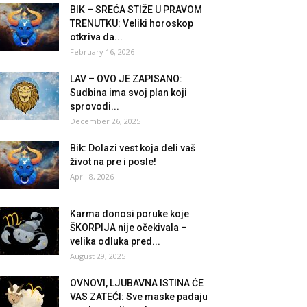
BIK – SREĆA STIŽE U PRAVOM
TRENUTKU: Veliki horoskop
otkriva da...
February 16, 2026
LAV – OVO JE ZAPISANO:
Sudbina ima svoj plan koji
sprovodi...
December 26, 2025
Bik: Dolazi vest koja deli vaš
život na pre i posle!
April 8, 2026
Karma donosi poruke koje
ŠKORPIJA nije očekivala –
velika odluka pred...
August 29, 2025
OVNOVI, LJUBAVNA ISTINA ĆE
VAS ZATEĆI: Sve maske padaju