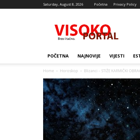
Saturday, August 8, 2026
Početna
Privacy Policy
Visocki
portal
POČETNA
NAJNOVIJE
VIJESTI
ES
Home
Horoskop
Blizanci – STIŽE KARMIČKI OBRAČU