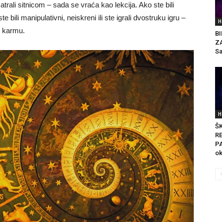
rali sitnicom – sada se vraća kao lekcija. Ako ste bili
e bili manipulativni, neiskreni ili ste igrali dvostruku igru –
H
z karmu.
B
Z
Sa
H
Š
R
P
ok