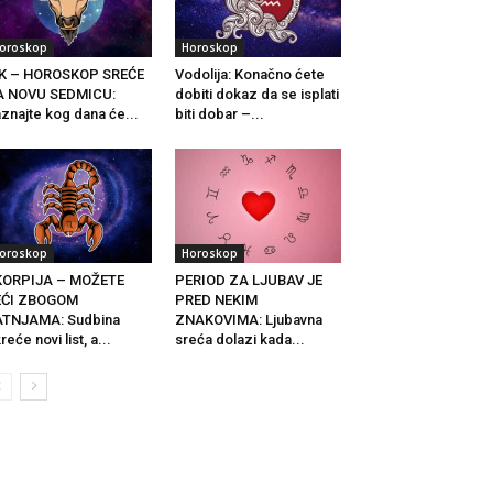
oroskop
Horoskop
IK – HOROSKOP SREĆE
Vodolija: Konačno ćete
A NOVU SEDMICU:
dobiti dokaz da se isplati
znajte kog dana će...
biti dobar –...
oroskop
Horoskop
KORPIJA – MOŽETE
PERIOD ZA LJUBAV JE
EĆI ZBOGOM
PRED NEKIM
ATNJAMA: Sudbina
ZNAKOVIMA: Ljubavna
reće novi list, a...
sreća dolazi kada...