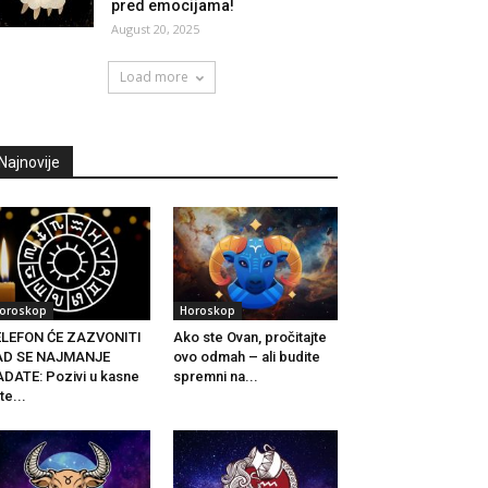
pred emocijama!
August 20, 2025
Load more
Najnovije
oroskop
Horoskop
ELEFON ĆE ZAZVONITI
Ako ste Ovan, pročitajte
AD SE NAJMANJE
ovo odmah – ali budite
DATE: Pozivi u kasne
spremni na...
te...