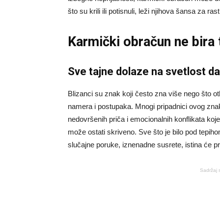
što su krili ili potisnuli, leži njihova šansa za ra
Karmički obračun ne bira 
Sve tajne dolaze na svetlost d
Blizanci su znak koji često zna više nego što ot
namera i postupaka. Mnogi pripadnici ovog znak
nedovršenih priča i emocionalnih konflikata koje
može ostati skriveno. Sve što je bilo pod tepiho
slučajne poruke, iznenadne susrete, istina će p
Sadržaj 