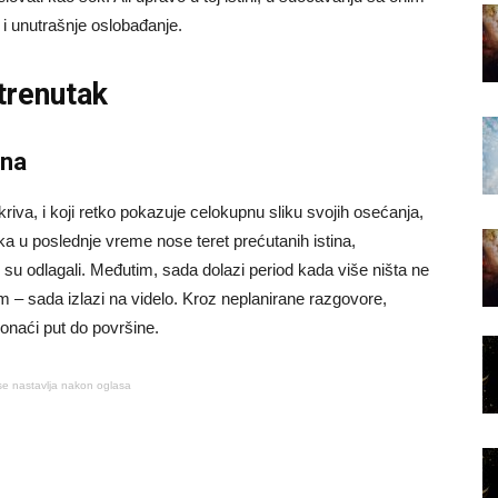
st i unutrašnje oslobađanje.
trenutak
ana
kriva, i koji retko pokazuje celokupnu sliku svojih osećanja,
a u poslednje vreme nose teret prećutanih istina,
 su odlagali. Međutim, sada dolazi period kada više ništa ne
m – sada izlazi na videlo. Kroz neplanirane razgovore,
ronaći put do površine.
se nastavlja nakon oglasa