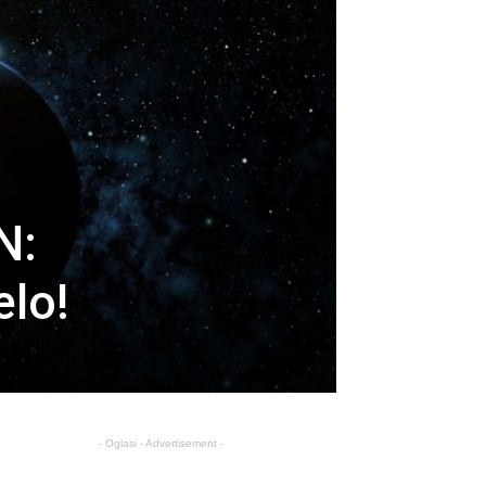
N:
elo!
- Oglasi - Advertisement -