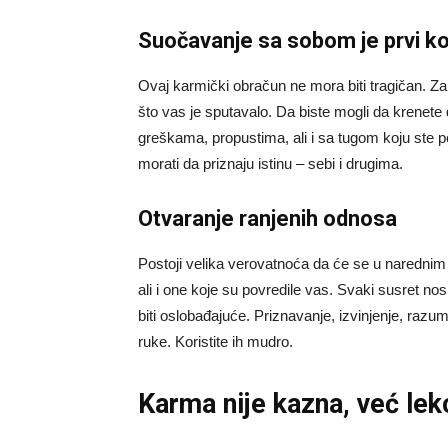
Suočavanje sa sobom je prvi k
Ovaj karmički obračun ne mora biti tragičan. Z
što vas je sputavalo. Da biste mogli da krenete
greškama, propustima, ali i sa tugom koju ste pot
morati da priznaju istinu – sebi i drugima.
Otvaranje ranjenih odnosa
Postoji velika verovatnoća da će se u narednim d
ali i one koje su povredile vas. Svaki susret nosi
biti oslobađajuće. Priznavanje, izvinjenje, razu
ruke. Koristite ih mudro.
Karma nije kazna, već lek