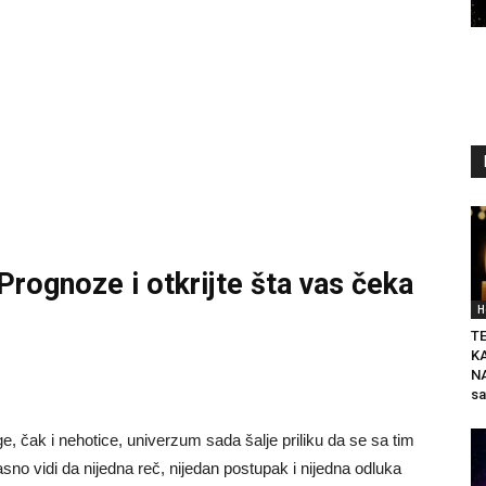
 Prognoze
i otkrijte šta vas čeka
H
T
K
NA
sa
e, čak i nehotice, univerzum sada šalje priliku da se sa tim
sno vidi da nijedna reč, nijedan postupak i nijedna odluka