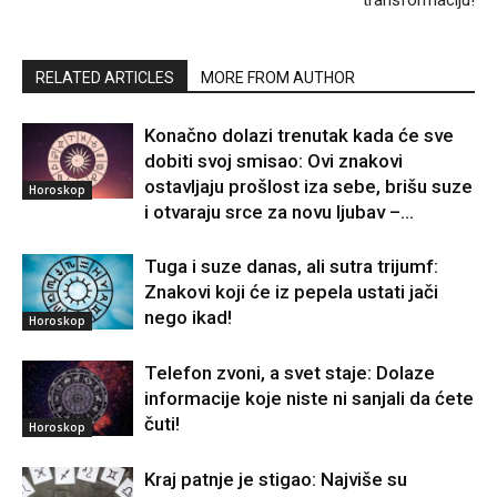
RELATED ARTICLES
MORE FROM AUTHOR
Konačno dolazi trenutak kada će sve
dobiti svoj smisao: Ovi znakovi
ostavljaju prošlost iza sebe, brišu suze
Horoskop
i otvaraju srce za novu ljubav –...
Tuga i suze danas, ali sutra trijumf:
Znakovi koji će iz pepela ustati jači
nego ikad!
Horoskop
Telefon zvoni, a svet staje: Dolaze
informacije koje niste ni sanjali da ćete
čuti!
Horoskop
Kraj patnje je stigao: Najviše su