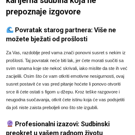
karijerna sudbina koja ne
prepoznaje izgovore
Povratak starog partnera: Više ne
možete bježati od prošlosti
Za Vas, razdoblje pred vama znači ponovni susret s nekim iz
prošlosti. Taj povratak neće biti lak, jer ćete morati suočiti sa
svim ranama koje ste nekoć skrivali, iako mislite da ste ih već
zacijelili. Osim što će vam otkriti emotivne nesigurnosti, ovaj
susret postavit će vas pred pitanje hoćete li ponovo otvoriti
srce ili ćete ostati s figom u džepu. Kroz teške razgovore i
neugodna suočavanja, otkrit ćete istinu koja će vas podsjetiti
da još niste zaista preboljeli ono što ste izgubili.
Profesionalni izazovi: Sudbinski
preokret u vašem radnom životu