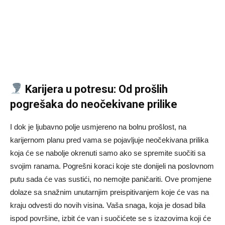
Karijera u potresu: Od prošlih
pogrešaka do neočekivane prilike
I dok je ljubavno polje usmjereno na bolnu prošlost, na
karijernom planu pred vama se pojavljuje neočekivana prilika
koja će se nabolje okrenuti samo ako se spremite suočiti sa
svojim ranama. Pogrešni koraci koje ste donijeli na poslovnom
putu sada će vas sustići, no nemojte paničariti. Ove promjene
dolaze sa snažnim unutarnjim preispitivanjem koje će vas na
kraju odvesti do novih visina. Vaša snaga, koja je dosad bila
ispod površine, izbit će van i suočićete se s izazovima koji će