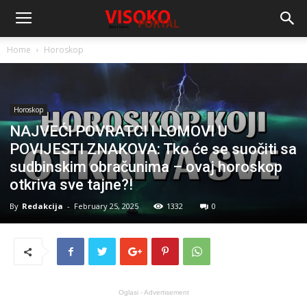
Home
Horoskop
Horoskop
NAJVEĆI POVRATCI I LOMOVI U
POVIJESTI ZNAKOVA: Tko će se suočiti sa
sudbinskim obračunima – ovaj horoskop
otkriva sve tajne?!
By
Redakcija
-
February 25, 2025
1332
0
Oglasi - Advertisement