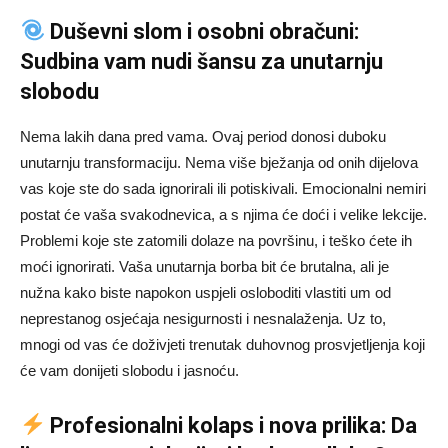
Duševni slom i osobni obračuni:
Sudbina vam nudi šansu za unutarnju
slobodu
Nema lakih dana pred vama. Ovaj period donosi duboku
unutarnju transformaciju. Nema više bježanja od onih dijelova
vas koje ste do sada ignorirali ili potiskivali. Emocionalni nemiri
postat će vaša svakodnevica, a s njima će doći i velike lekcije.
Problemi koje ste zatomili dolaze na površinu, i teško ćete ih
moći ignorirati. Vaša unutarnja borba bit će brutalna, ali je
nužna kako biste napokon uspjeli osloboditi vlastiti um od
neprestanog osjećaja nesigurnosti i nesnalaženja. Uz to,
mnogi od vas će doživjeti trenutak duhovnog prosvjetljenja koji
će vam donijeti slobodu i jasnoću.
Profesionalni kolaps i nova prilika: Da