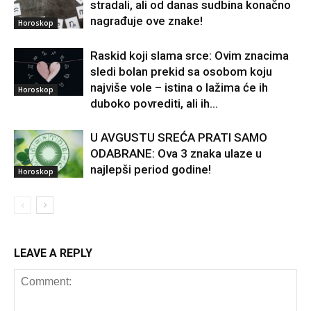
stradali, ali od danas sudbina konačno
nagrađuje ove znake!
Horoskop
Raskid koji slama srce: Ovim znacima
sledi bolan prekid sa osobom koju
najviše vole – istina o lažima će ih
Horoskop
duboko povrediti, ali ih...
U AVGUSTU SREĆA PRATI SAMO
ODABRANE: Ova 3 znaka ulaze u
najlepši period godine!
Horoskop
LEAVE A REPLY