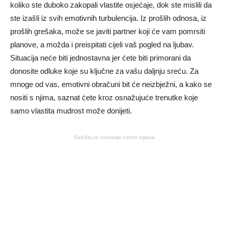
koliko ste duboko zakopali vlastite osjećaje, dok ste mislili da
ste izašli iz svih emotivnih turbulencija. Iz prošlih odnosa, iz
prošlih grešaka, može se javiti partner koji će vam pomrsiti
planove, a možda i preispitati cijeli vaš pogled na ljubav.
Situacija neće biti jednostavna jer ćete biti primorani da
donosite odluke koje su ključne za vašu daljnju sreću. Za
mnoge od vas, emotivni obračuni bit će neizbježni, a kako se
nositi s njima, saznat ćete kroz osnažujuće trenutke koje
samo vlastita mudrost može donijeti.
Sadržaj se nastavlja nakon oglasa