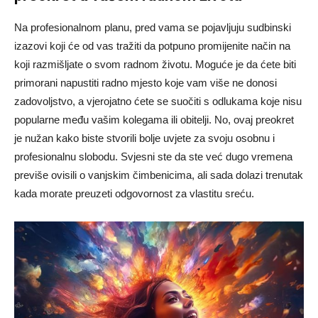
Na profesionalnom planu, pred vama se pojavljuju sudbinski
izazovi koji će od vas tražiti da potpuno promijenite način na
koji razmišljate o svom radnom životu. Moguće je da ćete biti
primorani napustiti radno mjesto koje vam više ne donosi
zadovoljstvo, a vjerojatno ćete se suočiti s odlukama koje nisu
popularne među vašim kolegama ili obitelji. No, ovaj preokret
je nužan kako biste stvorili bolje uvjete za svoju osobnu i
profesionalnu slobodu. Svjesni ste da ste već dugo vremena
previše ovisili o vanjskim čimbenicima, ali sada dolazi trenutak
kada morate preuzeti odgovornost za vlastitu sreću.