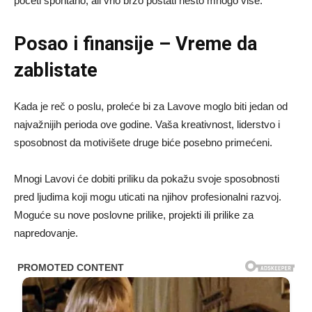
početi spontano, ali vrlo brzo postati nešto mnogo više.
Posao i finansije – Vreme da
zablistate
Kada je reč o poslu, proleće bi za Lavove moglo biti jedan od
najvažnijih perioda ove godine. Vaša kreativnost, liderstvo i
sposobnost da motivišete druge biće posebno primećeni.
Mnogi Lavovi će dobiti priliku da pokažu svoje sposobnosti
pred ljudima koji mogu uticati na njihov profesionalni razvoj.
Moguće su nove poslovne prilike, projekti ili prilike za
napredovanje.