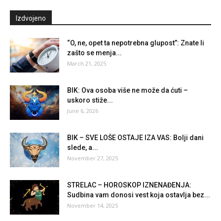
Izdvojeno
“O, ne, opet ta nepotrebna glupost”: Znate li
zašto se menja...
March 21, 2025
BIK: Ova osoba više ne može da ćuti –
uskoro stiže...
June 6, 2026
BIK – SVE LOŠE OSTAJE IZA VAS: Bolji dani
slede, a...
November 27, 2025
STRELAC – HOROSKOP IZNENAĐENJA:
Sudbina vam donosi vest koja ostavlja bez...
November 14, 2025