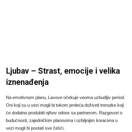
Ljubav – Strast, emocije i velika
iznenađenja
Na emotivnom planu, Lavove očekuje veoma uzbudljiv period.
Oni koji su u vezi mogli bi tokom proleća doživeti trenutke koji
će dodatno produbiti njihov odnos sa partnerom. Razgovori o
budućnosti, zajedničkim planovima i ozbiljnijim koracima u
vezi mogli bi postati sve češći.