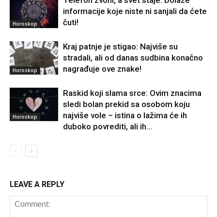
Telefon zvoni, a svet staje: Dolaze
informacije koje niste ni sanjali da ćete
čuti!
Horoskop
Kraj patnje je stigao: Najviše su
stradali, ali od danas sudbina konačno
nagrađuje ove znake!
Horoskop
Raskid koji slama srce: Ovim znacima
sledi bolan prekid sa osobom koju
najviše vole – istina o lažima će ih
Horoskop
duboko povrediti, ali ih...
LEAVE A REPLY