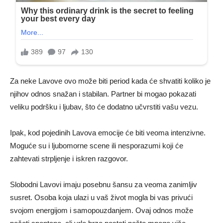
Za neke Lavove ovo može biti period kada će shvatiti koliko je
njihov odnos snažan i stabilan. Partner bi mogao pokazati
veliku podršku i ljubav, što će dodatno učvrstiti vašu vezu.
Ipak, kod pojedinih Lavova emocije će biti veoma intenzivne.
Moguće su i ljubomorne scene ili nesporazumi koji će
zahtevati strpljenje i iskren razgovor.
Slobodni Lavovi imaju posebnu šansu za veoma zanimljiv
susret. Osoba koja ulazi u vaš život mogla bi vas privući
svojom energijom i samopouzdanjem. Ovaj odnos može