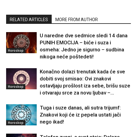
RELATED ARTICLES
MORE FROM AUTHOR
U naredne dve sedmice sledi 14 dana
PUNIH EMOCIJA – biće i suza i
osmeha: Jedno je sigurno – sudbina
Horoskop
nikoga neće poštedeti!
Konačno dolazi trenutak kada će sve
dobiti svoj smisao: Ovi znakovi
ostavljaju prošlost iza sebe, brišu suze
Horoskop
i otvaraju srce za novu ljubav –...
Tuga i suze danas, ali sutra trijumf:
Znakovi koji će iz pepela ustati jači
nego ikad!
Horoskop