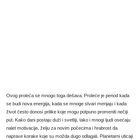
Ovog proleća se mnogo toga dešava. Proleće je period kada
se budi nova energija, kada se mnoge stvari menjaju i kada
život često donosi prilike koje mogu potpuno promeniti nečiji
put. Kako dani postaju duži i svetliji, tako i mnogi ljudi osećaju
nalet motivacije, želju za novim počecima i hrabrost da
naprave korake koje su možda dugo odlagali. Planetarni uticaji