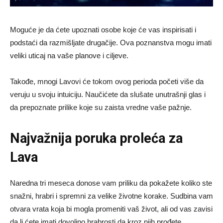
Moguće je da ćete upoznati osobe koje će vas inspirisati i
podstaći da razmišljate drugačije. Ova poznanstva mogu imati
veliki uticaj na vaše planove i ciljeve.
Takođe, mnogi Lavovi će tokom ovog perioda početi više da
veruju u svoju intuiciju. Naučićete da slušate unutrašnji glas i
da prepoznate prilike koje su zaista vredne vaše pažnje.
Najvažnija poruka proleća za
Lava
Naredna tri meseca donose vam priliku da pokažete koliko ste
snažni, hrabri i spremni za velike životne korake. Sudbina vam
otvara vrata koja bi mogla promeniti vaš život, ali od vas zavisi
da li ćete imati dovoljno hrabrosti da kroz njih prođete.