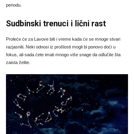
periodu.
Sudbinski trenuci i lični rast
Proleće će za Lavove biti i vreme kada će se mnoge stvari
razjasniti. Neki odnosi iz prošlosti mogli bi ponovo doći u
fokus, ali sada ćete imati mnogo više snage da odlučite šta
zaista želite.