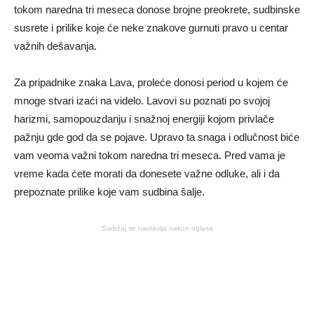
tokom naredna tri meseca donose brojne preokrete, sudbinske
susrete i prilike koje će neke znakove gurnuti pravo u centar
važnih dešavanja.
Za pripadnike znaka Lava, proleće donosi period u kojem će
mnoge stvari izaći na videlo. Lavovi su poznati po svojoj
harizmi, samopouzdanju i snažnoj energiji kojom privlače
pažnju gde god da se pojave. Upravo ta snaga i odlučnost biće
vam veoma važni tokom naredna tri meseca. Pred vama je
vreme kada ćete morati da donesete važne odluke, ali i da
prepoznate prilike koje vam sudbina šalje.
Sadržaj se nastavlja nakon oglasa