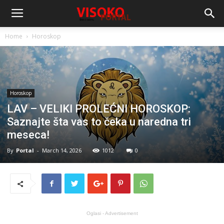
Home
Horoskop
Horoskop
LAV – VELIKI PROLEĆNI HOROSKOP:
Saznajte šta vas to čeka u naredna tri
meseca!
By
Portal
-
March 14, 2026
1012
0
Oglasi - Advertisement