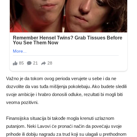
Važno je da tokom ovog perioda verujete u sebe i da ne
dozvolite da vas tuđa mišljenja pokolebaju. Ako budete sledili
svoje ambicije i hrabro donosili odluke, rezultati bi mogli biti
veoma pozitivni.
Finansijska situacija bi takođe mogla krenuti uzlaznom
putanjom. Neki Lavovi će pronaći način da povećaju svoje
prihode ili dobiju nagradu za trud koji su ulagali u prethodnom