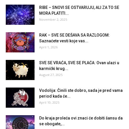
RIBE – SNOVI SE OSTVARUJU, ALI ZA TO SE
MORA PLATITI...
November 2, 2025
RAK – SVE SE DEŠAVA SA RAZLOGOM:
Saznaćete vesti koje vas...
April 1, 2026
SVE SE VRAĆA, SVE SE PLAĆA: Ovan ulazi u
karmički krug...
August 27, 2025
Vodolija: Činili ste dobro, sada je pred vama
period kada će...
April 10, 2025
Do kraja proleća ovi znaci će dobiti šansu da
se obogate,...