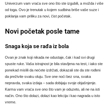
Univerzum vam vraća sve ono što ste izgubili, a možda i više
od toga. Ovo je trenutak u kojem sudbina briše vaše suze i
poklanja vam priliku za novi, čist početak.
Novi početak posle tame
Snaga koja se rađa iz bola
Ovan je znak koji nikada ne odustaje, čak i kad svi drugi
spuste ruke. Vaša istrajnost je bila stavljena na test, i iako ste
ponekad mislili da nećete izdržati, dokazali ste da ste rođeni
da preživite svaku oluju. Sve one noći bez sna, svaka
nepravda, svaka izdaja – sada dobijaju svoje objašnjenje.
Karma vam vraća sve ono što vam je oduzeto, ali ne na isti
način. Ono što dolazi, dolazi kao lekcija i kao nagrada u isto
vreme.