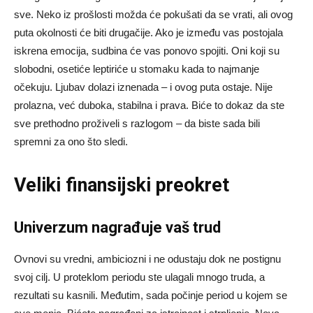
sve. Neko iz prošlosti možda će pokušati da se vrati, ali ovog
puta okolnosti će biti drugačije. Ako je između vas postojala
iskrena emocija, sudbina će vas ponovo spojiti. Oni koji su
slobodni, osetiće leptiriće u stomaku kada to najmanje
očekuju. Ljubav dolazi iznenada – i ovog puta ostaje. Nije
prolazna, već duboka, stabilna i prava. Biće to dokaz da ste
sve prethodno proživeli s razlogom – da biste sada bili
spremni za ono što sledi.
Veliki finansijski preokret
Univerzum nagrađuje vaš trud
Ovnovi su vredni, ambiciozni i ne odustaju dok ne postignu
svoj cilj. U proteklom periodu ste ulagali mnogo truda, a
rezultati su kasnili. Međutim, sada počinje period u kojem se