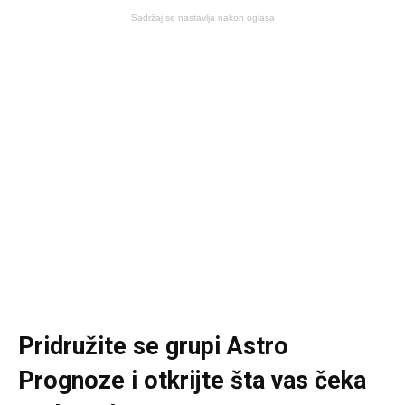
Sadržaj se nastavlja nakon oglasa
Pridružite se grupi
Astro
Prognoze
i otkrijte šta vas čeka