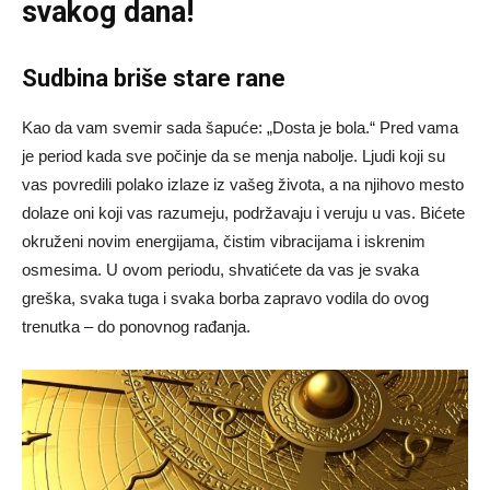
svakog dana!
Sudbina briše stare rane
Kao da vam svemir sada šapuće: „Dosta je bola.“ Pred vama
je period kada sve počinje da se menja nabolje. Ljudi koji su
vas povredili polako izlaze iz vašeg života, a na njihovo mesto
dolaze oni koji vas razumeju, podržavaju i veruju u vas. Bićete
okruženi novim energijama, čistim vibracijama i iskrenim
osmesima. U ovom periodu, shvatićete da vas je svaka
greška, svaka tuga i svaka borba zapravo vodila do ovog
trenutka – do ponovnog rađanja.