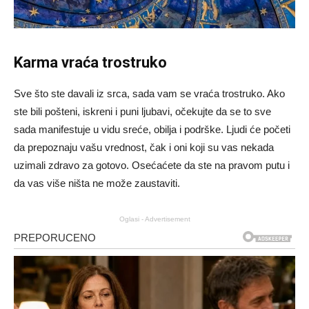
Karma vraća trostruko
Sve što ste davali iz srca, sada vam se vraća trostruko. Ako
ste bili pošteni, iskreni i puni ljubavi, očekujte da se to sve
sada manifestuje u vidu sreće, obilja i podrške. Ljudi će početi
da prepoznaju vašu vrednost, čak i oni koji su vas nekada
uzimali zdravo za gotovo. Osećaćete da ste na pravom putu i
da vas više ništa ne može zaustaviti.
Oglasi - Advertisement