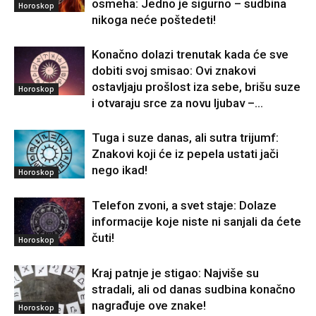
osmeha: Jedno je sigurno – sudbina
Horoskop
nikoga neće poštedeti!
Konačno dolazi trenutak kada će sve
dobiti svoj smisao: Ovi znakovi
ostavljaju prošlost iza sebe, brišu suze
Horoskop
i otvaraju srce za novu ljubav –...
Tuga i suze danas, ali sutra trijumf:
Znakovi koji će iz pepela ustati jači
nego ikad!
Horoskop
Telefon zvoni, a svet staje: Dolaze
informacije koje niste ni sanjali da ćete
čuti!
Horoskop
Kraj patnje je stigao: Najviše su
stradali, ali od danas sudbina konačno
nagrađuje ove znake!
Horoskop