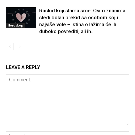
Raskid koji slama srce: Ovim znacima
sledi bolan prekid sa osobom koju
najviše vole – istina o lažima će ih
Horoskop
duboko povrediti, ali ih...
LEAVE A REPLY