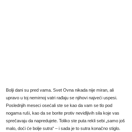
Bolji dani su pred vama. Svet Ovna nikada nije miran, ali
upravo u toj nemirnoj vatri rađaju se njihovi najveći uspesi.
Poslednjih meseci osećali ste se kao da vam se tlo pod
nogama ruši, kao da se borite protiv nevidljivih sila koje vas
sprečavaju da napredujete. Toliko ste puta rekli sebi „samo još
malo, doći će bolje sutra“ – i sada je to sutra konačno stiglo.