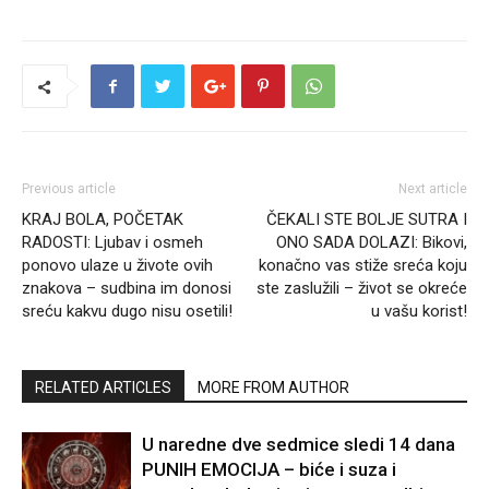
Previous article
Next article
KRAJ BOLA, POČETAK
ČEKALI STE BOLJE SUTRA I
RADOSTI: Ljubav i osmeh
ONO SADA DOLAZI: Bikovi,
ponovo ulaze u živote ovih
konačno vas stiže sreća koju
znakova – sudbina im donosi
ste zaslužili – život se okreće
sreću kakvu dugo nisu osetili!
u vašu korist!
RELATED ARTICLES
MORE FROM AUTHOR
U naredne dve sedmice sledi 14 dana
PUNIH EMOCIJA – biće i suza i