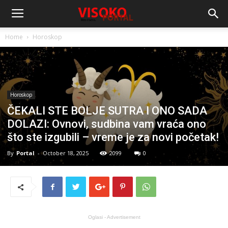
Home
Horoskop
Horoskop
ČEKALI STE BOLJE SUTRA I ONO SADA
DOLAZI: Ovnovi, sudbina vam vraća ono
što ste izgubili – vreme je za novi početak!
By
Portal
-
October 18, 2025
2099
0
Oglasi - Advertisement