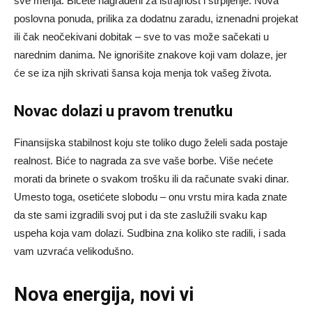
sve menja. Bićete nagrađeni za istrajnost i strpljenje. Nova
poslovna ponuda, prilika za dodatnu zaradu, iznenadni projekat
ili čak neočekivani dobitak – sve to vas može sačekati u
narednim danima. Ne ignorišite znakove koji vam dolaze, jer
će se iza njih skrivati šansa koja menja tok vašeg života.
Novac dolazi u pravom trenutku
Finansijska stabilnost koju ste toliko dugo želeli sada postaje
realnost. Biće to nagrada za sve vaše borbe. Više nećete
morati da brinete o svakom trošku ili da računate svaki dinar.
Umesto toga, osetićete slobodu – onu vrstu mira kada znate
da ste sami izgradili svoj put i da ste zaslužili svaku kap
uspeha koja vam dolazi. Sudbina zna koliko ste radili, i sada
vam uzvraća velikodušno.
Nova energija, novi vi