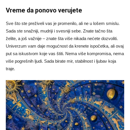
Vreme da ponovo verujete
Sve što ste preživeli vas je promenilo, ali ne u lošem smislu.
Sada ste snažniji, mudriji i svesniji sebe. Znate tačno šta
želite, a još važnije – znate šta više nikada nećete dozvoliti.
Univerzum vam daje mogućnost da krenete ispočetka, ali ovaj
put sa iskustvom koje vas štiti. Nema više kompromisa, nema
više pogrešnih ljudi. Sada birate mir, stabilnost i ljubav koja
traje.