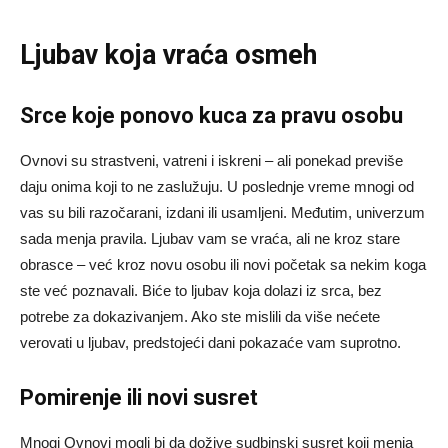
Ljubav koja vraća osmeh
Srce koje ponovo kuca za pravu osobu
Ovnovi su strastveni, vatreni i iskreni – ali ponekad previše
daju onima koji to ne zaslužuju. U poslednje vreme mnogi od
vas su bili razočarani, izdani ili usamljeni. Međutim, univerzum
sada menja pravila. Ljubav vam se vraća, ali ne kroz stare
obrasce – već kroz novu osobu ili novi početak sa nekim koga
ste već poznavali. Biće to ljubav koja dolazi iz srca, bez
potrebe za dokazivanjem. Ako ste mislili da više nećete
verovati u ljubav, predstojeći dani pokazaće vam suprotno.
Pomirenje ili novi susret
Mnogi Ovnovi mogli bi da dožive sudbinski susret koji menja