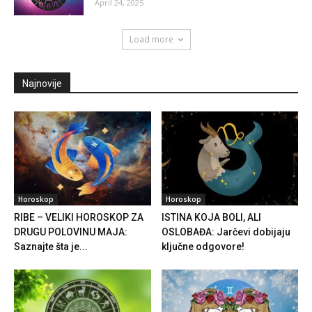
April 24, 2025
Load more
Najnovije
Horoskop
Horoskop
RIBE – VELIKI HOROSKOP ZA
ISTINA KOJA BOLI, ALI
DRUGU POLOVINU MAJA:
OSLOBAĐA: Jarčevi dobijaju
Saznajte šta je...
ključne odgovore!