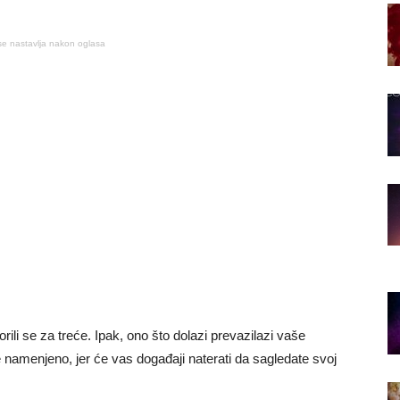
se nastavlja nakon oglasa
rili se za treće. Ipak, ono što dolazi prevazilazi vaše
 namenjeno, jer će vas događaji naterati da sagledate svoj