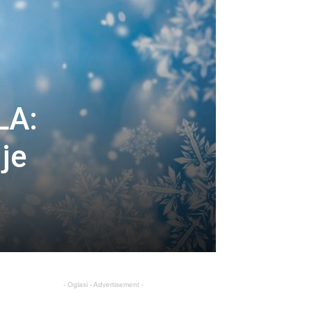
LA:
je
- Oglasi - Advertisement -