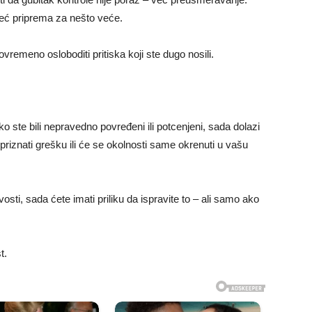
već priprema za nešto veće.
vremeno osloboditi pritiska koji ste dugo nosili.
 ste bili nepravedno povređeni ili potcenjeni, sada dolazi
 priznati grešku ili će se okolnosti same okrenuti u vašu
osti, sada ćete imati priliku da ispravite to – ali samo ako
t.