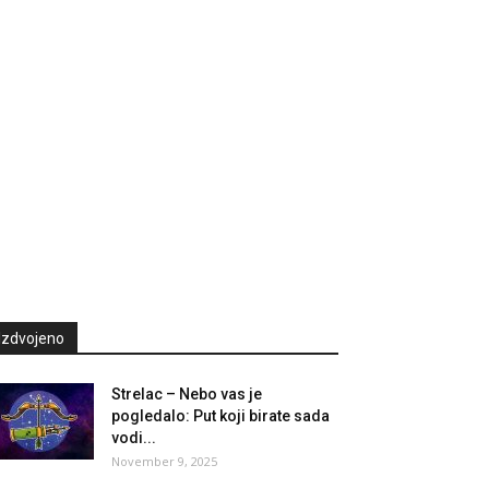
Izdvojeno
Strelac – Nebo vas je
pogledalo: Put koji birate sada
vodi...
November 9, 2025