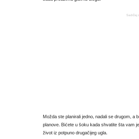
Sadržaj 
Možda ste planirali jedno, nadali se drugom, a bo
planove. Bićete u šoku kada shvatite šta vam je
život iz potpuno drugačijeg ugla.