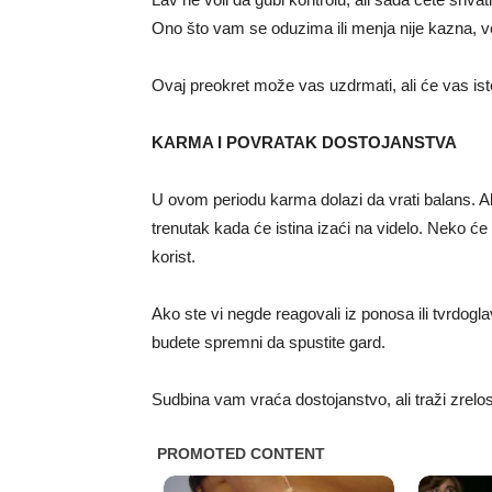
Ono što vam se oduzima ili menja nije kazna, 
Ovaj preokret može vas uzdrmati, ali će vas isto
KARMA I POVRATAK DOSTOJANSTVA
U ovom periodu karma dolazi da vrati balans. Ako
trenutak kada će istina izaći na videlo. Neko će
korist.
Ako ste vi negde reagovali iz ponosa ili tvrdoglav
budete spremni da spustite gard.
Sudbina vam vraća dostojanstvo, ali traži zrelos