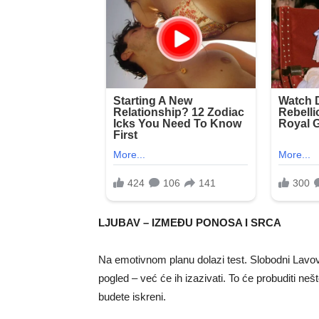
LJUBAV – IZMEĐU PONOSA I SRCA
Na emotivnom planu dolazi test. Slobodni Lavov
pogled – već će ih izazivati. To će probuditi neš
budete iskreni.