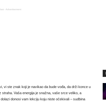
lasi - Advertisement
, vi ste znak koji je navikao da bude vođa, da drži konce u
 straha. Vaša energija je snažna, vaše srce veliko, a
dolazi donosi vam lekciju koju niste očekivali – sudbina