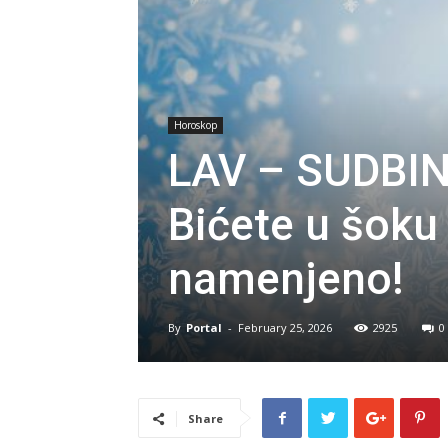
Horoskop
LAV – SUDBIN
Bićete u šoku
namenjeno!
By
Portal
-
February 25, 2026
2925
0
Share