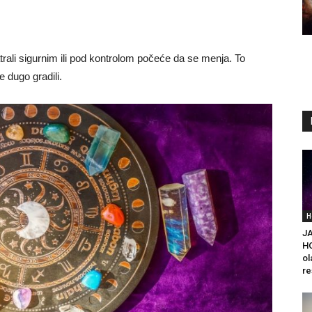
trali sigurnim ili pod kontrolom počeće da se menja. To
e dugo gradili.
H
J
H
ol
re