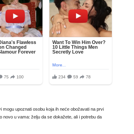
i mogu upoznati osobu koja ih neće obožavati na prvi
to novo u vama: želju da se dokažete, ali i potrebu da