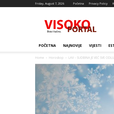
Friday, August 7, 2026
Početna
Privacy Policy
K
Visocki
portal
POČETNA
NAJNOVIJE
VIJESTI
ES
Home
Horoskop
LAV – SUDBINA JE VEĆ SVE ODLUČI