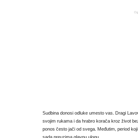
Og
Sudbina donosi odluke umesto vas. Dragi Lavovi
svojim rukama i da hrabro korača kroz život bez
ponos često jači od svega. Međutim, period koji 
sada preuzima glavnu ulogu.