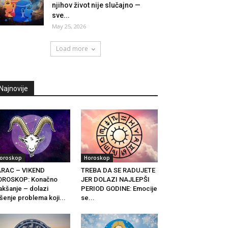
njihov život nije slučajno —
sve...
May 25, 2026
Load more
Najnovije
oroskop
Horoskop
ARAC – VIKEND
TREBA DA SE RADUJETE
OROSKOP: Konačno
JER DOLAZI NAJLEPŠI
akšanje – dolazi
PERIOD GODINE: Emocije
šenje problema koji...
se...