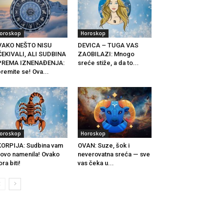
oroskop
Horoskop
VAKO NEŠTO NISU
DEVICA – TUGA VAS
EKIVALI, ALI SUDBINA
ZAOBILAZI: Mnogo
PREMA IZNENAĐENJA:
sreće stiže, a da to...
remite se! Ova...
oroskop
Horoskop
ORPIJA: Sudbina vam
OVAN: Suze, šok i
 ovo namenila! Ovako
neverovatna sreća — sve
ra biti!
vas čeka u...