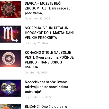
DEVICA – MOŽETE REĆI
ZBOGOM TUZI: Dani sreće su
pred vama,...
November 23, 2025
ŠKORPIJA- VELIKI DETALJNI
HOROSKOP DO 1. MARTA: DANI
VELIKIH PREOKRETA I...
February 21, 2026
KONAČNO STIGLE NAJBOLJE
VESTI: Ovim znacima POČINJE
PERIOD FINANSIJSKOG
USPEHA –...
October 18, 2025
Neočekivana sreća: Ovnovi
otkrivaju da se snovi zaista
ostvaruju!
September 17, 2025
BLIZANCI: Ono što dolazi u