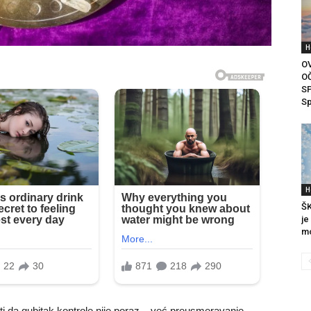
H
O
OČ
S
Sp
H
ŠK
je
mo
titi da gubitak kontrole nije poraz – već preusmeravanje.