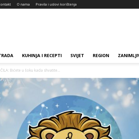
ontakt
O nama
Pravila i uslovi korištenja
TRADA
KUHINJA I RECEPTI
SVIJET
REGION
ZANIMLJI
LA: Bićete u šoku kada shvatite...