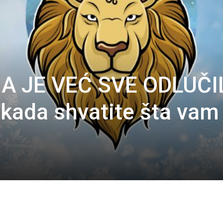
A JE VEĆ SVE ODLUČI
 kada shvatite šta vam 