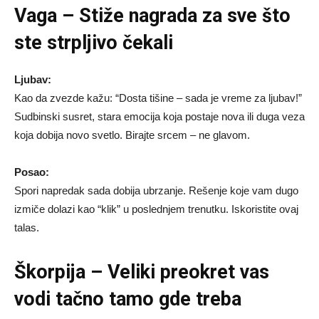
Vaga – Stiže nagrada za sve što
ste strpljivo čekali
Ljubav:
Kao da zvezde kažu: “Dosta tišine – sada je vreme za ljubav!”
Sudbinski susret, stara emocija koja postaje nova ili duga veza
koja dobija novo svetlo. Birajte srcem – ne glavom.
Posao:
Spori napredak sada dobija ubrzanje. Rešenje koje vam dugo
izmiče dolazi kao “klik” u poslednjem trenutku. Iskoristite ovaj
talas.
Škorpija – Veliki preokret vas
vodi tačno tamo gde treba