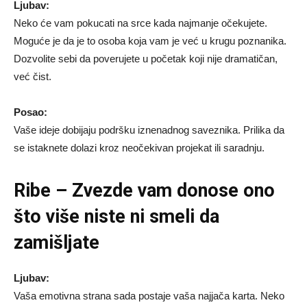
Ljubav:
Neko će vam pokucati na srce kada najmanje očekujete.
Moguće je da je to osoba koja vam je već u krugu poznanika.
Dozvolite sebi da poverujete u početak koji nije dramatičan,
već čist.
Posao:
Vaše ideje dobijaju podršku iznenadnog saveznika. Prilika da
se istaknete dolazi kroz neočekivan projekat ili saradnju.
Ribe – Zvezde vam donose ono
što više niste ni smeli da
zamišljate
Ljubav:
Vaša emotivna strana sada postaje vaša najjača karta. Neko