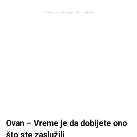
Sadržaj se nastavlja nakon oglasa
Ovan – Vreme je da dobijete ono
što ste zaslužili