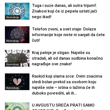
Tuga i suze danas, ali sutra trijumf:
Znakovi koji će iz pepela ustati jači
nego ikad!
Horoskop
Telefon zvoni, a svet staje: Dolaze
informacije koje niste ni sanjali da ćete
čuti!
Horoskop
Kraj patnje je stigao: Najviše su
stradali, ali od danas sudbina konačno
nagrađuje ove znake!
Horoskop
Raskid koji slama srce: Ovim znacima
sledi bolan prekid sa osobom koju
najviše vole – istina o lažima će ih
Horoskop
duboko povrediti, ali ih...
U AVGUSTU SREĆA PRATI SAMO