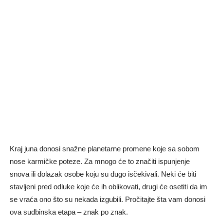
Kraj juna donosi snažne planetarne promene koje sa sobom
nose karmičke poteze. Za mnogo će to značiti ispunjenje
snova ili dolazak osobe koju su dugo isčekivali. Neki će biti
stavljeni pred odluke koje će ih oblikovati, drugi će osetiti da im
se vraća ono što su nekada izgubili. Pročitajte šta vam donosi
ova sudbinska etapa – znak po znak.