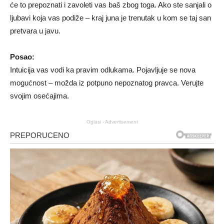
će to prepoznati i zavoleti vas baš zbog toga. Ako ste sanjali o
ljubavi koja vas podiže – kraj juna je trenutak u kom se taj san
pretvara u javu.
Posao:
Intuicija vas vodi ka pravim odlukama. Pojavljuje se nova
mogućnost – možda iz potpuno nepoznatog pravca. Verujte
svojim osećajima.
Oglasi - Advertisement