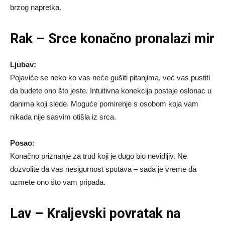
brzog napretka.
Rak – Srce konačno pronalazi mir
Ljubav:
Pojaviće se neko ko vas neće gušiti pitanjima, već vas pustiti
da budete ono što jeste. Intuitivna konekcija postaje oslonac u
danima koji slede. Moguće pomirenje s osobom koja vam
nikada nije sasvim otišla iz srca.
Posao:
Konačno priznanje za trud koji je dugo bio nevidljiv. Ne
dozvolite da vas nesigurnost sputava – sada je vreme da
uzmete ono što vam pripada.
Lav – Kraljevski povratak na