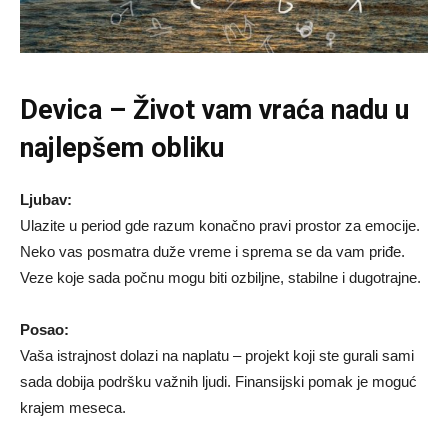
Devica – Život vam vraća nadu u
najlepšem obliku
Ljubav:
Ulazite u period gde razum konačno pravi prostor za emocije.
Neko vas posmatra duže vreme i sprema se da vam priđe.
Veze koje sada počnu mogu biti ozbiljne, stabilne i dugotrajne.
Posao:
Vaša istrajnost dolazi na naplatu – projekt koji ste gurali sami
sada dobija podršku važnih ljudi. Finansijski pomak je moguć
krajem meseca.