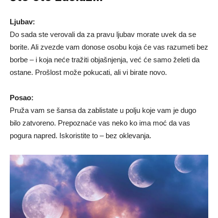
Ljubav:
Do sada ste verovali da za pravu ljubav morate uvek da se
borite. Ali zvezde vam donose osobu koja će vas razumeti bez
borbe – i koja neće tražiti objašnjenja, već će samo želeti da
ostane. Prošlost može pokucati, ali vi birate novo.
Posao:
Pruža vam se šansa da zablistate u polju koje vam je dugo
bilo zatvoreno. Prepoznaće vas neko ko ima moć da vas
pogura napred. Iskoristite to – bez oklevanja.