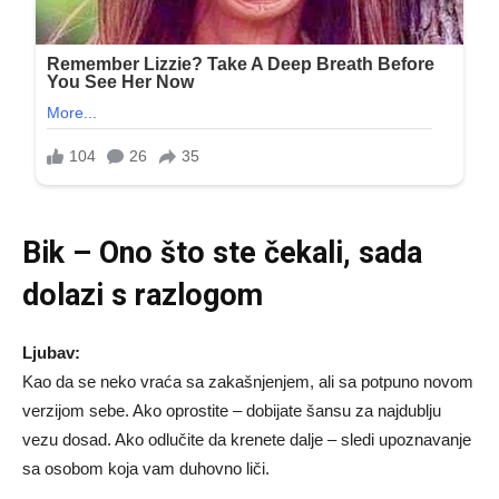
Bik – Ono što ste čekali, sada
dolazi s razlogom
Ljubav:
Kao da se neko vraća sa zakašnjenjem, ali sa potpuno novom
verzijom sebe. Ako oprostite – dobijate šansu za najdublju
vezu dosad. Ako odlučite da krenete dalje – sledi upoznavanje
sa osobom koja vam duhovno liči.