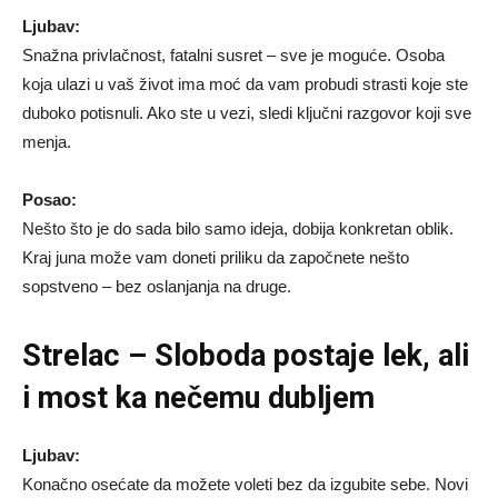
Ljubav:
Snažna privlačnost, fatalni susret – sve je moguće. Osoba
koja ulazi u vaš život ima moć da vam probudi strasti koje ste
duboko potisnuli. Ako ste u vezi, sledi ključni razgovor koji sve
menja.
Posao:
Nešto što je do sada bilo samo ideja, dobija konkretan oblik.
Kraj juna može vam doneti priliku da započnete nešto
sopstveno – bez oslanjanja na druge.
Strelac – Sloboda postaje lek, ali
i most ka nečemu dubljem
Ljubav:
Konačno osećate da možete voleti bez da izgubite sebe. Novi