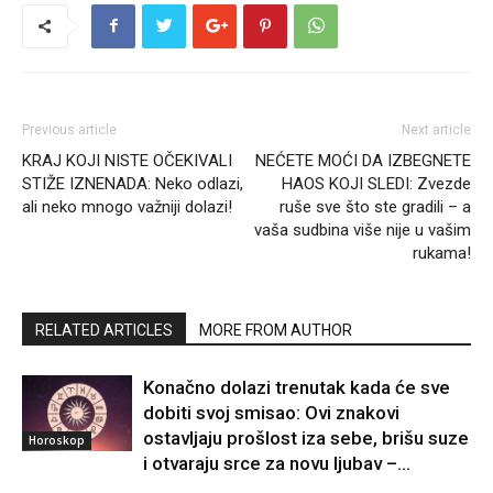
Previous article
Next article
KRAJ KOJI NISTE OČEKIVALI
NEĆETE MOĆI DA IZBEGNETE
STIŽE IZNENADA: Neko odlazi,
HAOS KOJI SLEDI: Zvezde
ali neko mnogo važniji dolazi!
ruše sve što ste gradili – a
vaša sudbina više nije u vašim
rukama!
RELATED ARTICLES
MORE FROM AUTHOR
Konačno dolazi trenutak kada će sve
dobiti svoj smisao: Ovi znakovi
ostavljaju prošlost iza sebe, brišu suze
Horoskop
i otvaraju srce za novu ljubav –...