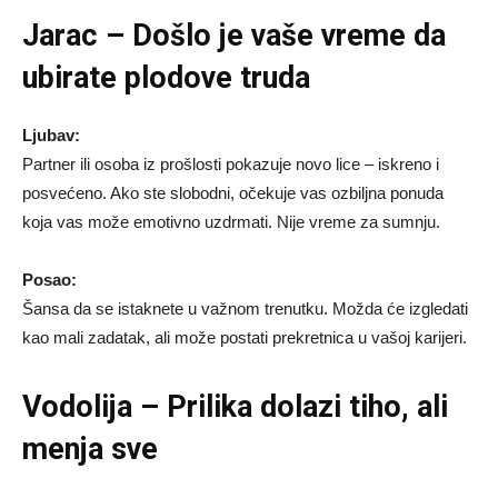
Jarac – Došlo je vaše vreme da
ubirate plodove truda
Ljubav:
Partner ili osoba iz prošlosti pokazuje novo lice – iskreno i
posvećeno. Ako ste slobodni, očekuje vas ozbiljna ponuda
koja vas može emotivno uzdrmati. Nije vreme za sumnju.
Posao:
Šansa da se istaknete u važnom trenutku. Možda će izgledati
kao mali zadatak, ali može postati prekretnica u vašoj karijeri.
Vodolija – Prilika dolazi tiho, ali
menja sve