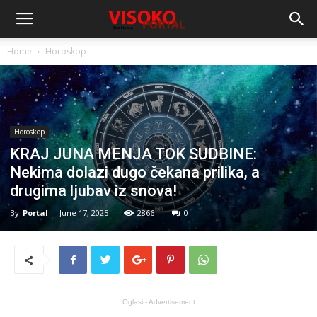
Home
Horoskop
Horoskop
KRAJ JUNA MENJA TOK SUDBINE:
Nekima dolazi dugo čekana prilika, a
drugima ljubav iz snova!
By
Portal
-
June 17, 2025
2866
0
Oglasi - Advertisement