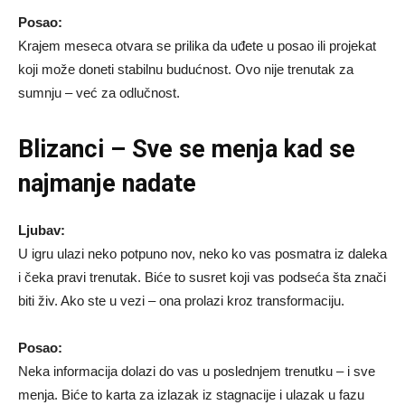
Posao:
Krajem meseca otvara se prilika da uđete u posao ili projekat
koji može doneti stabilnu budućnost. Ovo nije trenutak za
sumnju – već za odlučnost.
Blizanci – Sve se menja kad se
najmanje nadate
Ljubav:
U igru ulazi neko potpuno nov, neko ko vas posmatra iz daleka
i čeka pravi trenutak. Biće to susret koji vas podseća šta znači
biti živ. Ako ste u vezi – ona prolazi kroz transformaciju.
Posao:
Neka informacija dolazi do vas u poslednjem trenutku – i sve
menja. Biće to karta za izlazak iz stagnacije i ulazak u fazu