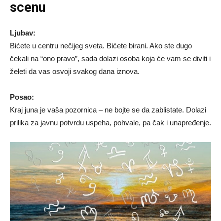
scenu
Ljubav:
Bićete u centru nečijeg sveta. Bićete birani. Ako ste dugo
čekali na “ono pravo”, sada dolazi osoba koja će vam se diviti i
želeti da vas osvoji svakog dana iznova.
Posao:
Kraj juna je vaša pozornica – ne bojte se da zablistate. Dolazi
prilika za javnu potvrdu uspeha, pohvale, pa čak i unapređenje.