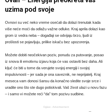
Ovan – Energija preokreta vas
uzima pod svoje
Ovnovi su već neko vreme osećali da dolazi trenutak kada
više neće moći da odlažu važne odluke. Kraj aprila dolazi kao
grom iz vedra neba – događaji se odvijaju brzo, ljudi iz
prošlosti se pojavljuju, prilike iskaču bez upozorenja.
Možete dobiti neočekivan poziv, ponudu za putovanje, posao
iz snova ili emotivnu izjavu koja će vas ostaviti bez daha. Ali
ključ će biti u tome da verujete svojoj energiji i svojoj
impulsivnosti – jer sada je ona saveznik, ne neprijatelj. Kraj
meseca vam donosi šansu da konačno sledite svoje srce i
uradite ono što ste dugo potiskivali. Vaš život ulazi u novu fazu
– i samo vi možete reći “da” tom pozivu sudbine.
Oglasi - Advertisement