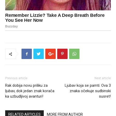
Previous article
Next article
Rak dobija novu priliku za
Ljubav koja se pamti: Ova 3
ljubav, dok jedan znak korača
znaka očekuje sudbinski
ka uzbudljivoj avanturi!
susret!
RELATED ARTICLES
MORE FROM AUTHOR