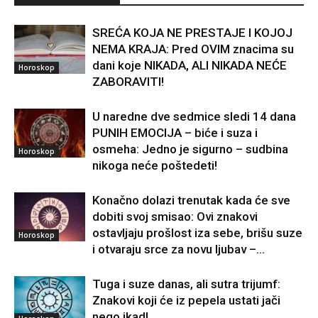
SREĆA KOJA NE PRESTAJE I KOJOJ
NEMA KRAJA: Pred OVIM znacima su
dani koje NIKADA, ALI NIKADA NEĆE
Horoskop
ZABORAVITI!
U naredne dve sedmice sledi 14 dana
PUNIH EMOCIJA – biće i suza i
osmeha: Jedno je sigurno – sudbina
Horoskop
nikoga neće poštedeti!
Konačno dolazi trenutak kada će sve
dobiti svoj smisao: Ovi znakovi
ostavljaju prošlost iza sebe, brišu suze
Horoskop
i otvaraju srce za novu ljubav –...
Tuga i suze danas, ali sutra trijumf:
Znakovi koji će iz pepela ustati jači
nego ikad!