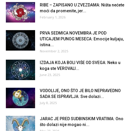
RIBE – ZAPISANO U ZVEZDAMA: Ništa nećete
moći da promenite, jer...
February 1, 2026
PRVA SEDMICA NOVEMBRA JE POD
UTICAJEM PUNOG MESECA: Emocije kuljaju,
istina...
November 2, 2025
IZDAJA KOJA BOLI VIŠE OD SVEGA: Neko u
koga ste VEROVALI...
June 23, 2025
VODOLIJE, ONO ŠTO JE BILO NEPRAVEDNO
SADA SE ISPRAVLJA: Sve dolazi...
July 8, 2025
JARAC JE PRED SUDBINSKIM VRATIMA: Ono
što dolazi nije mogao ni...
May 23, 2026