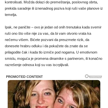
kontrolisati. Možda dolazi do premeštanja, poslovnog obrta,
prekida saradnje ili iznenadnog poziva koji ruši vaše planove iz
temelja.
Ipak, ne paničite – ovo je jedan od onih trenutaka kada svemir
ruši ono što više nije za vas, da bi vam otvorio vrata ka
nečemu višem. Bićete pozvani da preuzmete rizik, da
donesete hrabru odluku i da pokažete da znate da se
prilagodite čak i kada tlo izmiče pod nogama. U emotivnom
smislu, moguća je promena dinamike s partnerom, ili konačno
razrešenje odnosa koji su vas iscrpljivali.