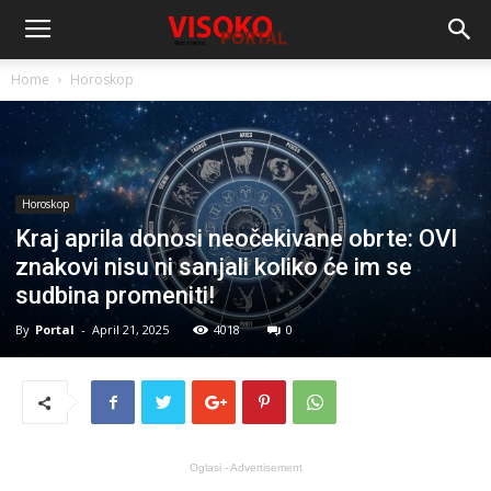
Home
Horoskop
Horoskop
Kraj aprila donosi neočekivane obrte: OVI
znakovi nisu ni sanjali koliko će im se
sudbina promeniti!
By
Portal
-
April 21, 2025
4018
0
Oglasi - Advertisement