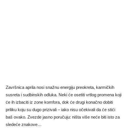
Završnica aprila nosi snažnu energiju preokreta, karmičkih
susreta i sudbinskih odluka. Neki će osetiti vrtlog promena koji
će ih izbaciti iz zone komfora, dok će drugi konačno dobiti
priliku koju su dugo prizivali – iako nisu očekivali da će stići
baš ovako. Zvezde jasno poručuju: ništa više neće biti isto za
sledeće znakove…