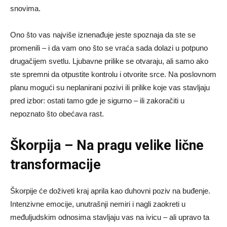
snovima.
Ono što vas najviše iznenađuje jeste spoznaja da ste se
promenili – i da vam ono što se vraća sada dolazi u potpuno
drugačijem svetlu. Ljubavne prilike se otvaraju, ali samo ako
ste spremni da otpustite kontrolu i otvorite srce. Na poslovnom
planu mogući su neplanirani pozivi ili prilike koje vas stavljaju
pred izbor: ostati tamo gde je sigurno – ili zakoračiti u
nepoznato što obećava rast.
Škorpija – Na pragu velike lične
transformacije
Škorpije će doživeti kraj aprila kao duhovni poziv na buđenje.
Intenzivne emocije, unutrašnji nemiri i nagli zaokreti u
međuljudskim odnosima stavljaju vas na ivicu – ali upravo ta