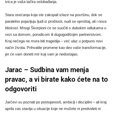
ivica je vaša tačka oslobađanja.
Stara osećanja koja ste zakopali izlaze na površinu, dok se
paralelno pojavljuju ljudi iz prošlosti, nudi se oproštaj, ali i nova
bliskost. Mnogi Škorpioni će se suočiti s dubokim odlukama u
vezi sa domom, porodicom ili dugogodišnjim partnerstvom.
Kraj nečega ne mora biti tragedija – već ulaz u potpuno novi
način života. Prihvatite promene kao deo vaše transformacije,
jer će vam doneti mir koji vam je nedostajao.
Jarac – Sudbina vam menja
pravac, a vi birate kako ćete na to
odgovoriti
Jarčevi su poznati po postojanosti, ambiciji i disciplini – ali kraj
aprila vas stavlja u situacije koje ne možete ni predvideti ni