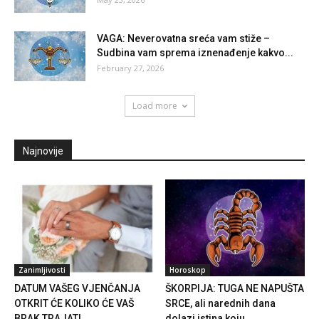
VAGA: Neverovatna sreća vam stiže –
Sudbina vam sprema iznenađenje kakvo...
February 27, 2026
Load more
Najnovije
Zanimljivosti
Horoskop
DATUM VAŠEG VJENČANJA
ŠKORPIJA: TUGA NE NAPUŠTA
OTKRIT ĆE KOLIKO ĆE VAŠ
SRCE, ali narednih dana
BRAK TRAJATI….
dolazi istina koju...