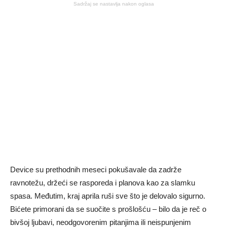
Sadržaj se nastavlja nakon oglasa
Device su prethodnih meseci pokušavale da zadrže
ravnotežu, držeći se rasporeda i planova kao za slamku
spasa. Međutim, kraj aprila ruši sve što je delovalo sigurno.
Bićete primorani da se suočite s prošlošću – bilo da je reč o
bivšoj ljubavi, neodgovorenim pitanjima ili neispunjenim